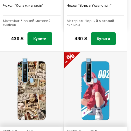
Чохол "Колаж написів"
Чохол "Вовк з Уолл-стріт"
Матеріал:
Чорний матовий
Матеріал:
Чорний матовий
силікон
силікон
430
₴
430
₴
Купити
Купити