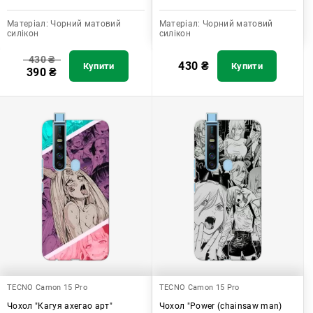
Матеріал:
Чорний матовий
Матеріал:
Чорний матовий
силікон
силікон
430
₴
430
₴
Купити
Купити
390
₴
TECNO Camon 15 Pro
TECNO Camon 15 Pro
Чохол "Кагуя ахегао арт"
Чохол "Power (chainsaw man)