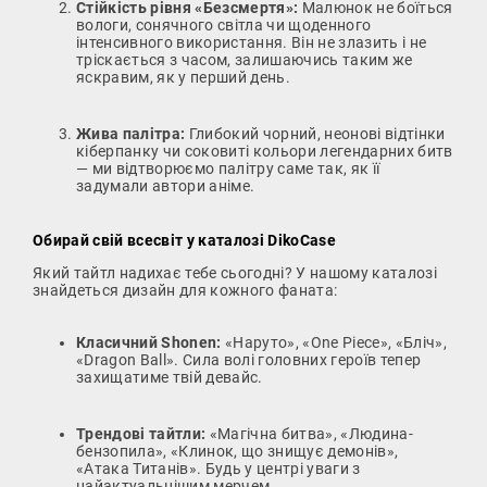
Стійкість рівня «Безсмертя»:
Малюнок не боїться
вологи, сонячного світла чи щоденного
інтенсивного використання. Він не злазить і не
тріскається з часом, залишаючись таким же
яскравим, як у перший день.
Жива палітра:
Глибокий чорний, неонові відтінки
кіберпанку чи соковиті кольори легендарних битв
— ми відтворюємо палітру саме так, як її
задумали автори аніме.
Обирай свій всесвіт у каталозі DikoCase
Який тайтл надихає тебе сьогодні? У нашому каталозі
знайдеться дизайн для кожного фаната:
Класичний Shonen:
«Наруто», «One Piece», «Бліч»,
«Dragon Ball». Сила волі головних героїв тепер
захищатиме твій девайс.
Трендові тайтли:
«Магічна битва», «Людина-
бензопила», «Клинок, що знищує демонів»,
«Атака Титанів». Будь у центрі уваги з
найактуальнішим мерчем.