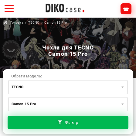
Головна
TECNO
Camon 15 Pro
Чохли для TECNO
Camon 15 Pro
Обрати модель:
TECNO
Xiaomi
Samsung
Apple
Camon 15 Pro
Huawei
Oppo
Realme
TECNO
ZTE
OnePlus
Google
Doogee
Фільтр
Infinix
Sony
Motorola