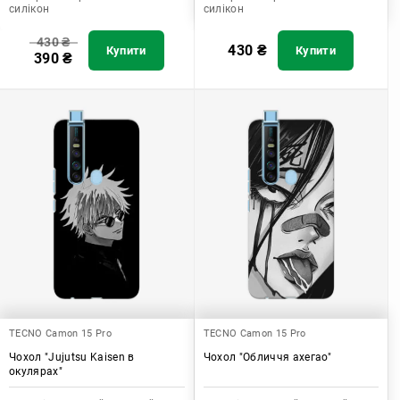
силікон
силікон
430
₴
430
₴
Купити
Купити
390
₴
TECNO Camon 15 Pro
TECNO Camon 15 Pro
Чохол "Jujutsu Kaisen в
Чохол "Обличчя ахегао"
окулярах"