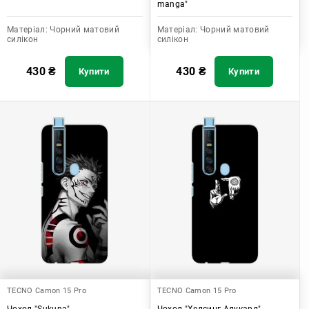
manga"
Матеріал:
Чорний матовий
Матеріал:
Чорний матовий
силікон
силікон
430
₴
430
₴
Купити
Купити
TECNO Camon 15 Pro
TECNO Camon 15 Pro
Чохол "Sukuna"
Чохол "Хелсинг Алукард"