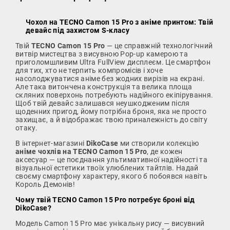
Чохол на TECNO Camon 15 Pro з аніме принтом: Твій
девайс під захистом S-класу
Твій
TECNO Camon 15 Pro
— це справжній технологічний
витвір мистецтва з висувною Pop-up камерою та
приголомшливим Ultra FullView дисплеєм. Це смартфон
для тих, хто не терпить компромісів і хоче
насолоджуватися аніме без жодних вирізів на екрані.
Але така витончена конструкція та велика площа
скляних поверхонь потребують надійного екіпірування.
Щоб твій девайс залишався неушкодженим після
щоденних пригод, йому потрібна броня, яка не просто
захищає, а й відображає твою приналежність до світу
отаку.
В інтернет-магазині
DikoCase
ми створили колекцію
аніме чохлів на TECNO Camon 15 Pro
, де кожен
аксесуар — це поєднання ультимативної надійності та
візуальної естетики твоїх улюблених тайтлів. Надай
своєму смартфону характеру, якого б побоявся навіть
Король Демонів!
Чому твій TECNO Camon 15 Pro потребує броні від
DikoCase?
Модель Camon 15 Pro має унікальну рису — висувний