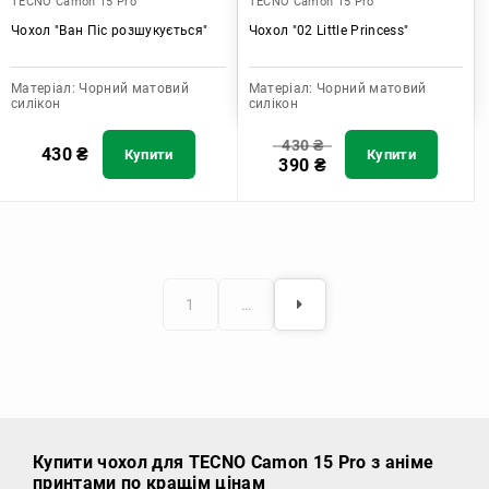
TECNO Camon 15 Pro
TECNO Camon 15 Pro
Чохол "Ван Піс розшукується"
Чохол "02 Little Princess"
Матеріал:
Чорний матовий
Матеріал:
Чорний матовий
силікон
силікон
430
₴
430
₴
Купити
Купити
390
₴
1
…
Купити чохол
для TECNO Camon 15 Pro з аніме
принтами по кращім цінам