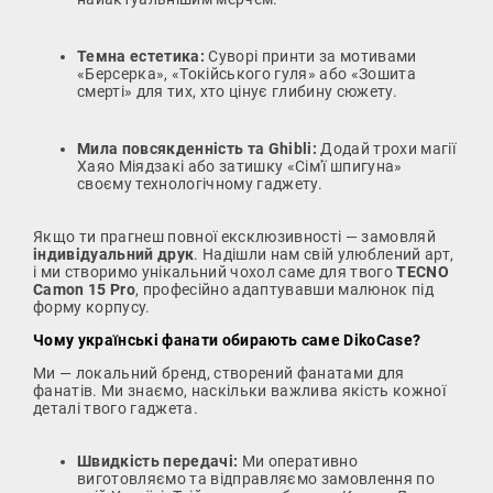
Темна естетика:
Суворі принти за мотивами
«Берсерка», «Токійського гуля» або «Зошита
смерті» для тих, хто цінує глибину сюжету.
Мила повсякденність та Ghibli:
Додай трохи магії
Хаяо Міядзакі або затишку «Сім'ї шпигуна»
своєму технологічному гаджету.
Якщо ти прагнеш повної ексклюзивності — замовляй
індивідуальний друк
. Надішли нам свій улюблений арт,
і ми створимо унікальний чохол саме для твого
TECNO
Camon 15 Pro
, професійно адаптувавши малюнок під
форму корпусу.
Чому українські фанати обирають саме DikoCase?
Ми — локальний бренд, створений фанатами для
фанатів. Ми знаємо, наскільки важлива якість кожної
деталі твого гаджета.
Швидкість передачі:
Ми оперативно
виготовляємо та відправляємо замовлення по