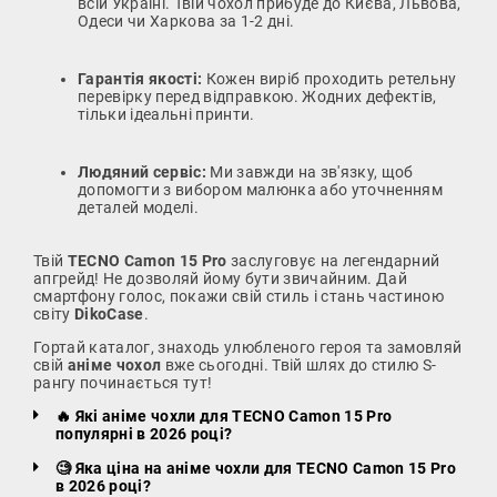
всій Україні. Твій чохол прибуде до Києва, Львова,
Одеси чи Харкова за 1-2 дні.
Гарантія якості:
Кожен виріб проходить ретельну
перевірку перед відправкою. Жодних дефектів,
тільки ідеальні принти.
Людяний сервіс:
Ми завжди на зв'язку, щоб
допомогти з вибором малюнка або уточненням
деталей моделі.
Твій
TECNO Camon 15 Pro
заслуговує на легендарний
апгрейд! Не дозволяй йому бути звичайним. Дай
смартфону голос, покажи свій стиль і стань частиною
світу
DikoCase
.
Гортай каталог, знаходь улюбленого героя та замовляй
свій
аніме чохол
вже сьогодні. Твій шлях до стилю S-
рангу починається тут!
🔥 Які аніме чохли для TECNO Camon 15 Pro
популярні в 2026 році?
🧐 Яка ціна на аніме чохли для TECNO Camon 15 Pro
в 2026 році?