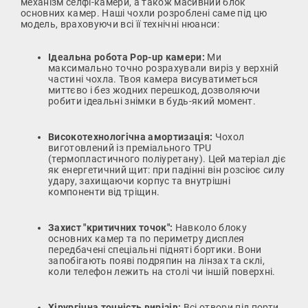
механізм селфі-камери, а також масивний блок
основних камер. Наші чохли розроблені саме під цю
модель, враховуючи всі її технічні нюанси:
Ідеальна робота Pop-up камери:
Ми
максимально точно розрахували виріз у верхній
частині чохла. Твоя камера висуватиметься
миттєво і без жодних перешкод, дозволяючи
робити ідеальні знімки в будь-який момент.
Високотехнологічна амортизація:
Чохол
виготовлений із преміального TPU
(термопластичного поліуретану). Цей матеріал діє
як енергетичний щит: при падінні він розсіює силу
удару, захищаючи корпус та внутрішні
компоненти від тріщин.
Захист "критичних точок":
Навколо блоку
основних камер та по периметру дисплея
передбачені спеціальні підняті бортики. Вони
запобігають появі подряпин на лінзах та склі,
коли телефон лежить на столі чи іншій поверхні.
Хірургічна точність вирізів:
Всі отвори під порти,