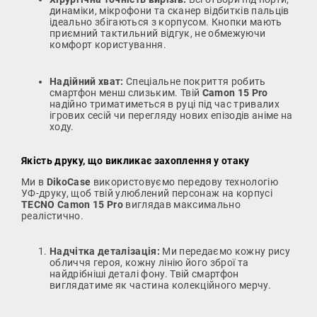
динаміки, мікрофони та сканер відбитків пальців
ідеально збігаються з корпусом. Кнопки мають
приємний тактильний відгук, не обмежуючи
комфорт користування.
Надійний хват:
Спеціальне покриття робить
смартфон менш слизьким. Твій
Camon 15 Pro
надійно триматиметься в руці під час тривалих
ігрових сесій чи перегляду нових епізодів аніме на
ходу.
Якість друку, що викликає захоплення у отаку
Ми в
DikoCase
використовуємо передову технологію
УФ-друку, щоб твій улюблений персонаж на корпусі
TECNO Camon 15 Pro
виглядав максимально
реалістично.
Надчітка деталізація:
Ми передаємо кожну рису
обличчя героя, кожну лінію його зброї та
найдрібніші деталі фону. Твій смартфон
виглядатиме як частина колекційного мерчу.