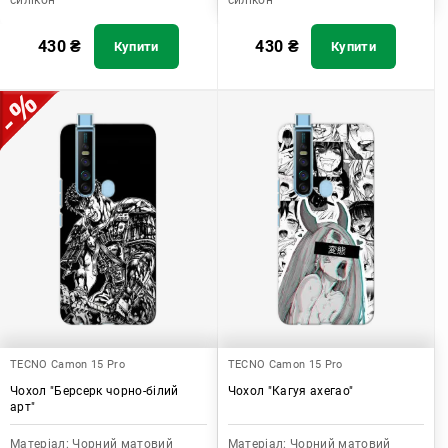
силікон
силікон
430
₴
430
₴
Купити
Купити
TECNO Camon 15 Pro
TECNO Camon 15 Pro
Чохол "Берсерк чорно-білий
Чохол "Кагуя ахегао"
арт"
Матеріал:
Чорний матовий
Матеріал:
Чорний матовий