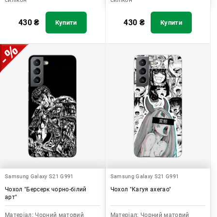
силікон
силікон
430
₴
430
₴
Купити
Купити
Samsung Galaxy S21 G991
Samsung Galaxy S21 G991
Чохол "Берсерк чорно-білий
Чохол "Кагуя ахегао"
арт"
Матеріал:
Чорний матовий
Матеріал:
Чорний матовий