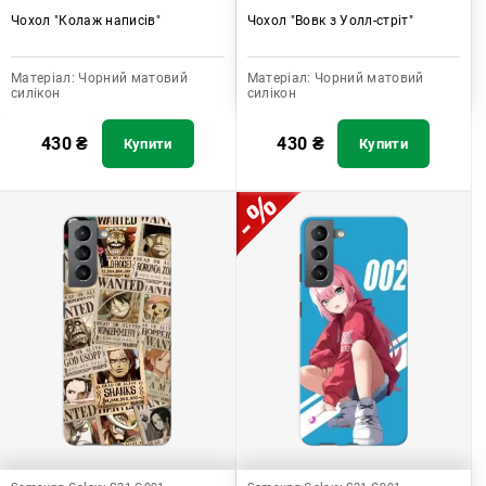
Чохол "Колаж написів"
Чохол "Вовк з Уолл-стріт"
Матеріал:
Чорний матовий
Матеріал:
Чорний матовий
силікон
силікон
430
₴
430
₴
Купити
Купити