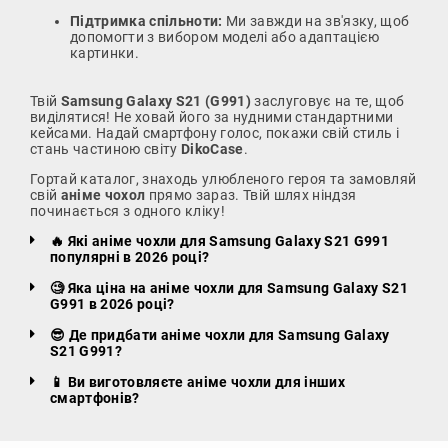
Підтримка спільноти:
Ми завжди на зв'язку, щоб
допомогти з вибором моделі або адаптацією
картинки.
Твій
Samsung Galaxy S21 (G991)
заслуговує на те, щоб
виділятися! Не ховай його за нудними стандартними
кейсами. Надай смартфону голос, покажи свій стиль і
стань частиною світу
DikoCase
.
Гортай каталог, знаходь улюбленого героя та замовляй
свій
аніме чохол
прямо зараз. Твій шлях ніндзя
починається з одного кліку!
🔥 Які аніме чохли для Samsung Galaxy S21 G991
популярні в 2026 році?
🧐 Яка ціна на аніме чохли для Samsung Galaxy S21
G991 в 2026 році?
😎 Де придбати аніме чохли для Samsung Galaxy
S21 G991?
📱 Ви виготовляєте аніме чохли для інших
смартфонів?