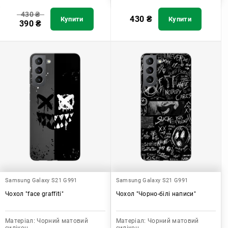
430
₴
430
₴
Купити
Купити
390
₴
Samsung Galaxy S21 G991
Samsung Galaxy S21 G991
Чохол "face graffiti"
Чохол "Чорно-білі написи"
Матеріал:
Чорний матовий
Матеріал:
Чорний матовий