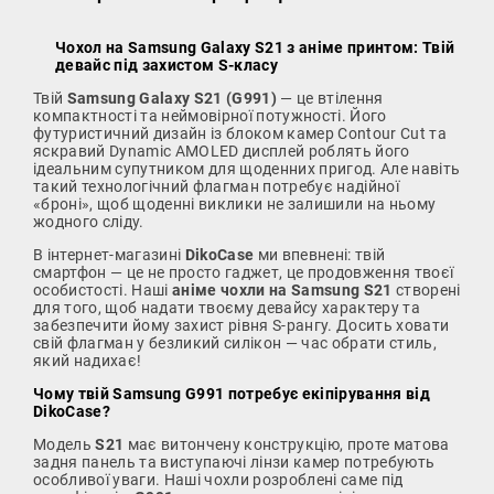
Чохол на Samsung Galaxy S21 з аніме принтом: Твій
девайс під захистом S-класу
Твій
Samsung Galaxy S21 (G991)
— це втілення
компактності та неймовірної потужності. Його
футуристичний дизайн із блоком камер Contour Cut та
яскравий Dynamic AMOLED дисплей роблять його
ідеальним супутником для щоденних пригод. Але навіть
такий технологічний флагман потребує надійної
«броні», щоб щоденні виклики не залишили на ньому
жодного сліду.
В інтернет-магазині
DikoCase
ми впевнені: твій
смартфон — це не просто гаджет, це продовження твоєї
особистості. Наші
аніме чохли на Samsung S21
створені
для того, щоб надати твоєму девайсу характеру та
забезпечити йому захист рівня S-рангу. Досить ховати
свій флагман у безликий силікон — час обрати стиль,
який надихає!
Чому твій Samsung G991 потребує екіпірування від
DikoCase?
Модель
S21
має витончену конструкцію, проте матова
задня панель та виступаючі лінзи камер потребують
особливої уваги. Наші чохли розроблені саме під