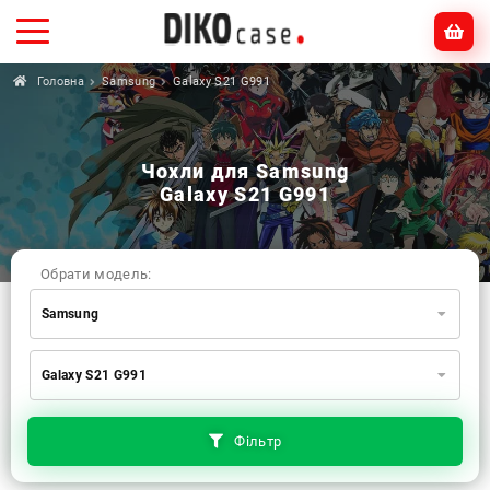
Головна
Samsung
Galaxy S21 G991
Чохли для Samsung
Galaxy S21 G991
Обрати модель:
Samsung
Xiaomi
Samsung
Apple
Galaxy S21 G991
Huawei
Oppo
Realme
TECNO
ZTE
OnePlus
Google
Doogee
Фільтр
Infinix
Sony
Motorola