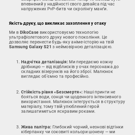
впевнений у надійності свого девайса під час
напружених PvP-битв чи скролінгу манґи.
Якість друку, що викликає захоплення у отаку
Ми в
DikoCase
використовуємо технологію
ультрафіолетового друку нового покоління. Це
дозволяє перенести будь-яку аніме-історію на твій
Samsung Galaxy S21
з неймовірною деталізацією.
Надчітка деталізація:
Ми передаємо кожну
дрібницю — від відблисків у очах персонажа до
складних візерунків на його зброї. Малюнок
виглядає об'ємно та професійно.
Стійкість рівня «Безсмертя»:
Наші принти не
бояться води, сонця чи щоденного інтенсивного
використання. Малюнок інтегрується в структуру
матеріалу, тому твій улюблений герой
залишатиметься яскравим роками.
Жива палітра:
Глибокий чорний, неонові відтінки
кіберпанку чи соковиті кольори шонену — ми