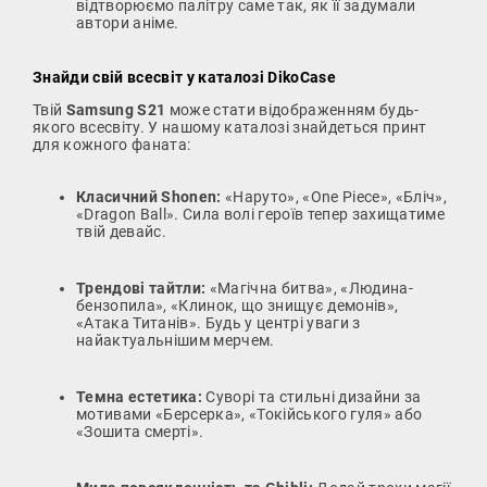
відтворюємо палітру саме так, як її задумали
автори аніме.
Знайди свій всесвіт у каталозі DikoCase
Твій
Samsung S21
може стати відображенням будь-
якого всесвіту. У нашому каталозі знайдеться принт
для кожного фаната:
Класичний Shonen:
«Наруто», «One Piece», «Бліч»,
«Dragon Ball». Сила волі героїв тепер захищатиме
твій девайс.
Трендові тайтли:
«Магічна битва», «Людина-
бензопила», «Клинок, що знищує демонів»,
«Атака Титанів». Будь у центрі уваги з
найактуальнішим мерчем.
Темна естетика:
Суворі та стильні дизайни за
мотивами «Берсерка», «Токійського гуля» або
«Зошита смерті».