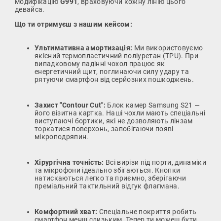
модифікацію
G991
, враховуючи кожну лінію цього
девайса.
Що ти отримуєш з нашим кейсом:
Ультимативна амортизація:
Ми використовуємо
якісний термопластичний поліуретан (TPU). При
випадковому падінні чохол працює як
енергетичний щит, поглинаючи силу удару та
рятуючи смартфон від серйозних пошкоджень.
Захист "Contour Cut":
Блок камер Samsung S21 —
його візитна картка. Наші чохли мають спеціальні
виступаючі бортики, які не дозволяють лінзам
торкатися поверхонь, запобігаючи появі
мікроподряпин.
Хірургічна точність:
Всі вирізи під порти, динаміки
та мікрофони ідеально збігаються. Кнопки
натискаються легко та приємно, зберігаючи
преміальний тактильний відгук флагмана.
Комфортний хват:
Спеціальне покриття робить
смартфон менш слизьким. Тепер ти можеш бути