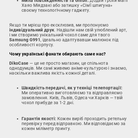
Мила повсякденність та Ghibli:
Додай трохи магії
Хаяо Міядзакі або затишку «Сім'ї шпигуна»
своєму технологічному гаджету.
Якщо ти мрієш про ексклюзив, ми пропонуємо
індивідуальний друк
. Надішли нам свій улюблений арт,
і ми створимо унікальний чохол саме для твого
Samsung G991
, ідеально адаптувавши малюнок під
особливості корпусу.
Чому українські фанати обирають саме нас?
DikoCase
— це не просто магазин, це спільнота
однодумців. Ми самі живемо аніме-культурою і знаємо,
наскільки важлива якість кожної деталі.
Швидкість передачі, як у техніці телепортації:
Ми оперативно виготовляємо та відправляємо
замовлення. Київ, Львів, Одеса чи Харків — твій
чохол прибуде за 1-2 дні.
Гарантія якості:
Кожен виріб проходить ретельну
перевірку перед відправкою. Ми відповідаємо за
кожен міліметр принту.