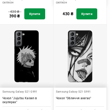
силікон
силікон
430
₴
430
₴
Купити
Купити
390
₴
Samsung Galaxy S21 G991
Samsung Galaxy S21 G991
Чохол "Jujutsu Kaisen в
Чохол "Обличчя ахегао"
окулярах"