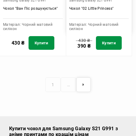
Samsung Galaxy S21 G991
Samsung Galaxy S21 G991
Чохол "Ван Піс розшукується"
Чохол "02 Little Princess"
Матеріал:
Чорний матовий
Матеріал:
Чорний матовий
силікон
силікон
430
₴
430
₴
Купити
Купити
390
₴
1
…
Купити чохол
для Samsung Galaxy S21 G991 з
аніме принтами по кращім цінам