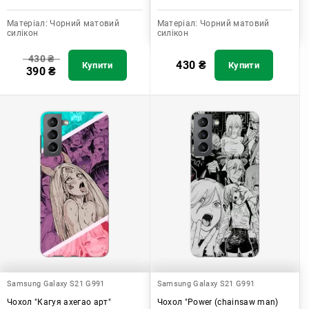
Матеріал:
Чорний матовий
Матеріал:
Чорний матовий
силікон
силікон
430
₴
430
₴
Купити
Купити
390
₴
Samsung Galaxy S21 G991
Samsung Galaxy S21 G991
Чохол "Кагуя ахегао арт"
Чохол "Power (chainsaw man)