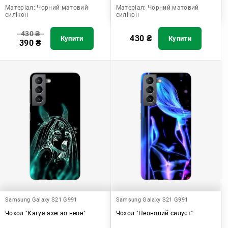
Матеріал:
Чорний матовий
Матеріал:
Чорний матовий
силікон
силікон
430
₴
430
₴
Купити
Купити
390
₴
Samsung Galaxy S21 G991
Samsung Galaxy S21 G991
Чохол "Кагуя ахегао неон"
Чохол "Неоновий силуєт"