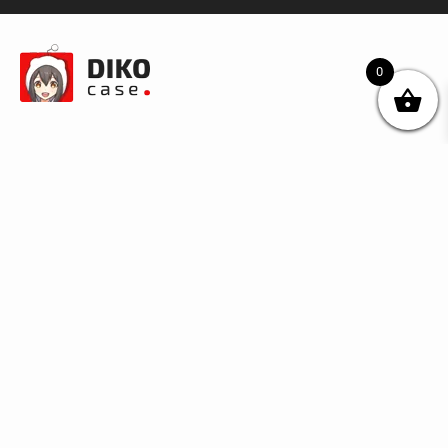
0
© DIKOcase 2026
ФОП Карпенко Альона Андріївна
Розділи
Про компанію
Доставка та оплата
Обмін та повернення
Блог