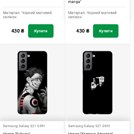
manga"
Матеріал:
Чорний матовий
Матеріал:
Чорний матовий
силікон
силікон
430
₴
430
₴
Купити
Купити
Samsung Galaxy S21 G991
Samsung Galaxy S21 G991
Чохол "Sukuna"
Чохол "Хелсинг Алукард"