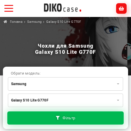
Головна
Samsung
Galaxy S10 Lite G770F
Чохли для Samsung
Galaxy S10 Lite G770F
Обрати модель:
Samsung
Xiaomi
Samsung
Apple
Galaxy S10 Lite G770F
Huawei
Oppo
Realme
TECNO
ZTE
OnePlus
Google
Doogee
Фільтр
Infinix
Sony
Motorola