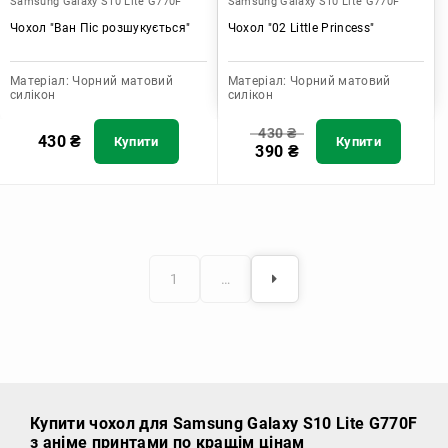
Samsung Galaxy S10 Lite G770F
Samsung Galaxy S10 Lite G770F
Чохол "Ван Піс розшукується"
Чохол "02 Little Princess"
Матеріал:
Чорний матовий
Матеріал:
Чорний матовий
силікон
силікон
430
₴
430
₴
Купити
Купити
390
₴
1
…
Купити чохол
для Samsung Galaxy S10 Lite G770F
з аніме принтами по кращім цінам