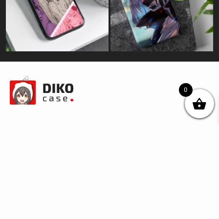
0
© DIKOcase 2026
ФОП Карпенко Альона Андріївна
Розділи
Про компанію