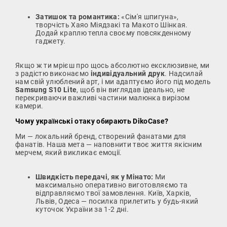
Затишок та романтика:
«Сім'я шпигуна»,
творчість Хаяо Міядзакі та Макото Шінкая.
Додай краплю тепла своєму повсякденному
гаджету.
Якщо ж ти мрієш про щось абсолютно ексклюзивне, ми
з радістю виконаємо
індивідуальний друк
. Надсилай
нам свій улюблений арт, і ми адаптуємо його під модель
Samsung S10 Lite
, щоб він виглядав ідеально, не
перекриваючи важливі частини малюнка вирізом
камери.
Чому українські отаку обирають DikoCase?
Ми — локальний бренд, створений фанатами для
фанатів. Наша мета — наповнити твоє життя якісним
мерчем, який викликає емоції.
Швидкість передачі, як у Мінато:
Ми
максимально оперативно виготовляємо та
відправляємо твої замовлення. Київ, Харків,
Львів, Одеса — посилка прилетить у будь-який
куточок України за 1-2 дні.