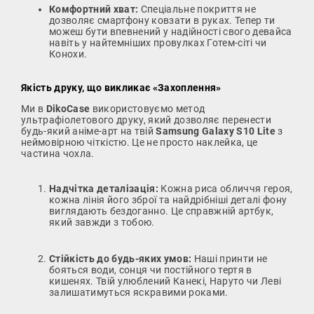
Комфортний хват:
Спеціальне покриття не
дозволяє смартфону ковзати в руках. Тепер ти
можеш бути впевнений у надійності свого девайса
навіть у найтемніших провулках Готем-сіті чи
Конохи.
Якість друку, що викликає «Захоплення»
Ми в
DikoCase
використовуємо метод
ультрафіолетового друку, який дозволяє перенести
будь-який аніме-арт на твій
Samsung Galaxy S10 Lite
з
неймовірною чіткістю. Це не просто наклейка, це
частина чохла.
Надчітка деталізація:
Кожна риса обличчя героя,
кожна лінія його зброї та найдрібніші деталі фону
виглядають бездоганно. Це справжній артбук,
який завжди з тобою.
Стійкість до будь-яких умов:
Наші принти не
бояться води, сонця чи постійного тертя в
кишенях. Твій улюблений Канекі, Наруто чи Леві
залишатимуться яскравими роками.