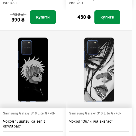
силікон
силікон
430
₴
430
₴
Купити
Купити
390
₴
Samsung Galaxy S10 Lite G770F
Samsung Galaxy S10 Lite G770F
Чохол "Jujutsu Kaisen в
Чохол "Обличчя ахегао"
окулярах"