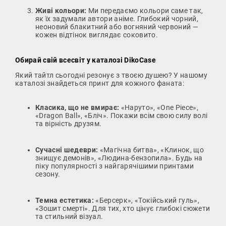
Живі кольори:
Ми передаємо кольори саме так,
як їх задумали автори аніме. Глибокий чорний,
неоновий блакитний або вогняний червоний —
кожен відтінок виглядає соковито.
Обирай свій всесвіт у каталозі DikoCase
Який тайтл сьогодні резонує з твоєю душею? У нашому
каталозі знайдеться принт для кожного фаната:
Класика, що не вмирає:
«Наруто», «One Piece»,
«Dragon Ball», «Бліч». Покажи всім свою силу волі
та вірність друзям.
Сучасні шедеври:
«Магічна битва», «Клинок, що
знищує демонів», «Людина-бензопила». Будь на
піку популярності з найгарячішими принтами
сезону.
Темна естетика:
«Берсерк», «Токійський гуль»,
«Зошит смерті». Для тих, хто цінує глибокі сюжети
та стильний візуал.