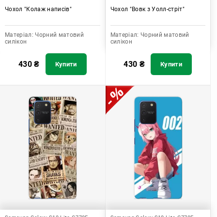
Чохол "Колаж написів"
Чохол "Вовк з Уолл-стріт"
Матеріал:
Чорний матовий
Матеріал:
Чорний матовий
силікон
силікон
430
₴
430
₴
Купити
Купити