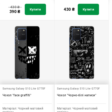
430
₴
430
₴
Купити
Купити
390
₴
Samsung Galaxy S10 Lite G770F
Samsung Galaxy S10 Lite G770F
Чохол "face graffiti"
Чохол "Чорно-білі написи"
Матеріал:
Чорний матовий
Матеріал:
Чорний матовий