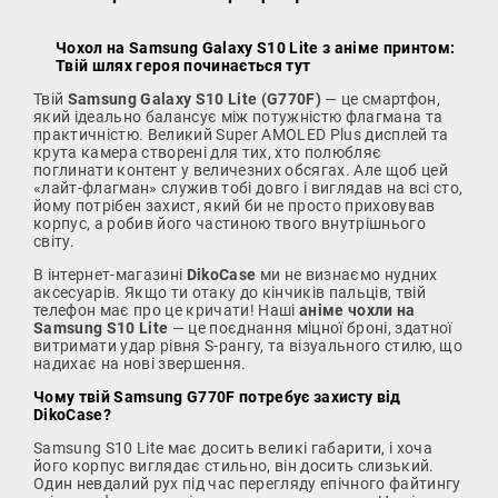
Чохол на Samsung Galaxy S10 Lite з аніме принтом:
Твій шлях героя починається тут
Твій
Samsung Galaxy S10 Lite (G770F)
— це смартфон,
який ідеально балансує між потужністю флагмана та
практичністю. Великий Super AMOLED Plus дисплей та
крута камера створені для тих, хто полюбляє
поглинати контент у величезних обсягах. Але щоб цей
«лайт-флагман» служив тобі довго і виглядав на всі сто,
йому потрібен захист, який би не просто приховував
корпус, а робив його частиною твого внутрішнього
світу.
В інтернет-магазині
DikoCase
ми не визнаємо нудних
аксесуарів. Якщо ти отаку до кінчиків пальців, твій
телефон має про це кричати! Наші
аніме чохли на
Samsung S10 Lite
— це поєднання міцної броні, здатної
витримати удар рівня S-рангу, та візуального стилю, що
надихає на нові звершення.
Чому твій Samsung G770F потребує захисту від
DikoCase?
Samsung S10 Lite має досить великі габарити, і хоча
його корпус виглядає стильно, він досить слизький.
Один невдалий рух під час перегляду епічного файтингу