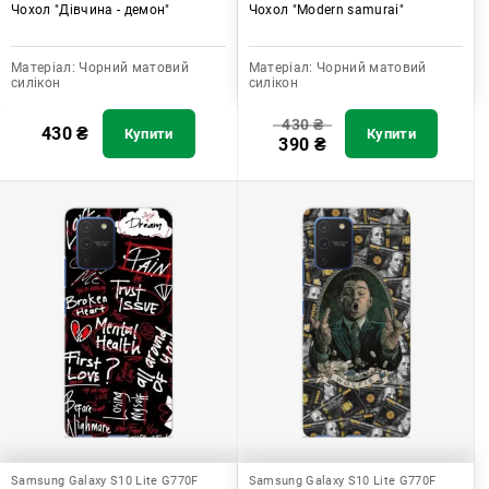
Чохол "Дівчина - демон"
Чохол "Modern samurai"
Матеріал:
Чорний матовий
Матеріал:
Чорний матовий
силікон
силікон
430
₴
430
₴
Купити
Купити
390
₴
Samsung Galaxy S10 Lite G770F
Samsung Galaxy S10 Lite G770F