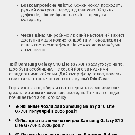
Безкомпромісна якість:
Кожен чохол проходить
ручний контроль перед відправкою. Жодних
дефектів, тільки ідеальна якість друку та
матеріалу.
Чесна ціна:
Ми робимо якісний кастомний захист
доступним для кожного, щоб ти міг оновлювати
стиль свого смартфона під кожну нову манґу чи
аніме-сезон.
Твій
Samsung Galaxy S10 Lite (G770F)
заслуговує на те,
щоб бути особливим. Не ховай його за нудними
стандартними кейсами. Дай смартфону голос, покажи
свій стиль і стань частиною отаку-сім'ї
DikoCase
.
Гортай каталог, обирай свого героя та замовляй свій
ідеальний
аніме чохол
вже сьогодні. Твій шлях ніндзя
починається з одного кліку!
🔥 Які аніме чохли для Samsung Galaxy S10 Lite
G770F популярні в 2026 році?
🧐 Яка ціна на аніме чохли для Samsung Galaxy S10
Lite G770F в 2026 році?
😎 Де придбати аніме чохли для Samsung Galaxy