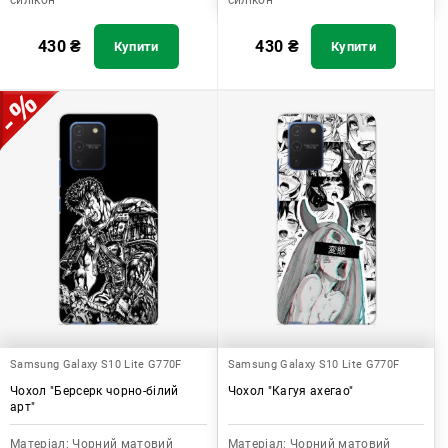
силікон
силікон
430
₴
430
₴
Купити
Купити
Samsung Galaxy S10 Lite G770F
Samsung Galaxy S10 Lite G770F
Чохол "Берсерк чорно-білий
Чохол "Кагуя ахегао"
арт"
Матеріал:
Чорний матовий
Матеріал:
Чорний матовий