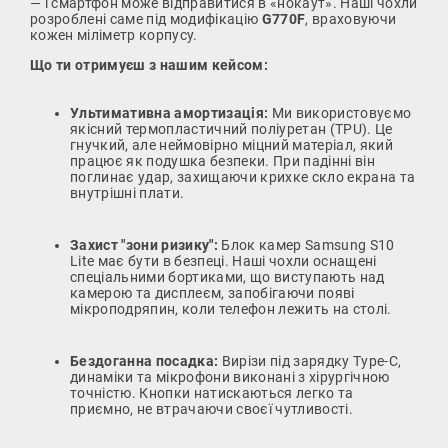
— і смартфон може відправитися в «нокаут». Наші чохли
розроблені саме під модифікацію
G770F
, враховуючи
кожен міліметр корпусу.
Що ти отримуєш з нашим кейсом:
Ультимативна амортизація:
Ми використовуємо
якісний термопластичний поліуретан (TPU). Це
гнучкий, але неймовірно міцний матеріал, який
працює як подушка безпеки. При падінні він
поглинає удар, захищаючи крихке скло екрана та
внутрішні плати.
Захист "зони ризику":
Блок камер Samsung S10
Lite має бути в безпеці. Наші чохли оснащені
спеціальними бортиками, що виступають над
камерою та дисплеєм, запобігаючи появі
мікроподряпин, коли телефон лежить на столі.
Бездоганна посадка:
Вирізи під зарядку Type-C,
динаміки та мікрофони виконані з хірургічною
точністю. Кнопки натискаються легко та
приємно, не втрачаючи своєї чутливості.