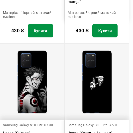
manga"
Матеріал:
Чорний матовий
Матеріал:
Чорний матовий
силікон
силікон
430
₴
430
₴
Купити
Купити
Samsung Galaxy S10 Lite G770F
Samsung Galaxy S10 Lite G770F
Чохол "Sukuna"
Чохол "Хелсинг Алукард"