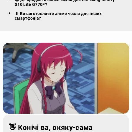
S10 Lite G770F?
📱 Ви виготовляєте аніме чохли для інших
смартфонів?
👋 Конічі ва, окяку-сама