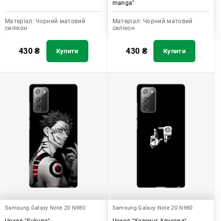
manga"
Матеріал:
Чорний матовий
Матеріал:
Чорний матовий
силікон
силікон
430
₴
430
₴
Купити
Купити
Samsung Galaxy Note 20 N980
Samsung Galaxy Note 20 N980
Чохол "Sukuna"
Чохол "Хелсинг Алукард"