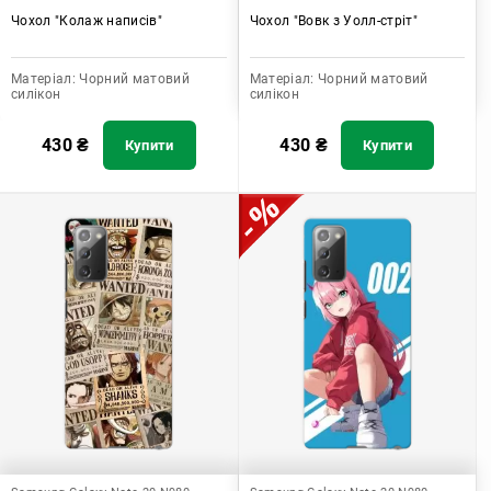
Чохол "Колаж написів"
Чохол "Вовк з Уолл-стріт"
Матеріал:
Чорний матовий
Матеріал:
Чорний матовий
силікон
силікон
430
₴
430
₴
Купити
Купити