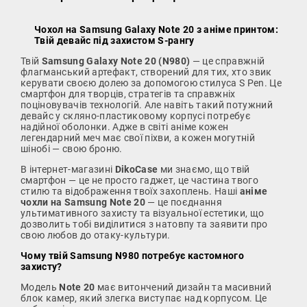
Чохол на Samsung Galaxy Note 20 з аніме принтом:
Твій девайс під захистом S-рангу
Твій
Samsung Galaxy Note 20 (N980)
— це справжній
флагманський артефакт, створений для тих, хто звик
керувати своєю долею за допомогою стилуса S Pen. Це
смартфон для творців, стратегів та справжніх
поціновувачів технологій. Але навіть такий потужний
девайс у скляно-пластиковому корпусі потребує
надійної оболонки. Адже в світі аніме кожен
легендарний меч має свої піхви, а кожен могутній
шінобі — свою броню.
В інтернет-магазині
DikoCase
ми знаємо, що твій
смартфон — це не просто гаджет, це частина твого
стилю та відображення твоїх захоплень. Наші
аніме
чохли на Samsung Note 20
— це поєднання
ультимативного захисту та візуальної естетики, що
дозволить тобі виділитися з натовпу та заявити про
свою любов до отаку-культури.
Чому твій Samsung N980 потребує кастомного
захисту?
Модель
Note 20
має витончений дизайн та масивний
блок камер, який злегка виступає над корпусом. Це