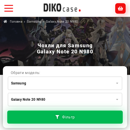
Головна
Samsung
Galaxy Note 20 N980
Чохли для Samsung
Galaxy Note 20 N980
Обрати модель:
Samsung
Xiaomi
Samsung
Apple
Galaxy Note 20 N980
Huawei
Oppo
Realme
TECNO
ZTE
OnePlus
Google
Doogee
Фільтр
Infinix
Sony
Motorola