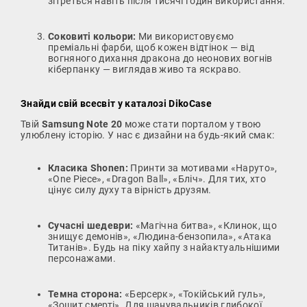
зітреться навіть після тисячі годин використання.
Соковиті кольори:
Ми використовуємо
преміальні фарби, щоб кожен відтінок — від
вогняного дихання дракона до неонових вогнів
кіберпанку — виглядав живо та яскраво.
Знайди свій всесвіт у каталозі DikoCase
Твій
Samsung Note 20
може стати порталом у твою
улюблену історію. У нас є дизайни на будь-який смак:
Класика Shonen:
Принти за мотивами «Наруто»,
«One Piece», «Dragon Ball», «Бліч». Для тих, хто
цінує силу духу та вірність друзям.
Сучасні шедеври:
«Магічна битва», «Клинок, що
знищує демонів», «Людина-бензопила», «Атака
Титанів». Будь на піку хайпу з найактуальнішими
персонажами.
Темна сторона:
«Берсерк», «Токійський гуль»,
«Зошит смерті». Для шанувальників глибокої