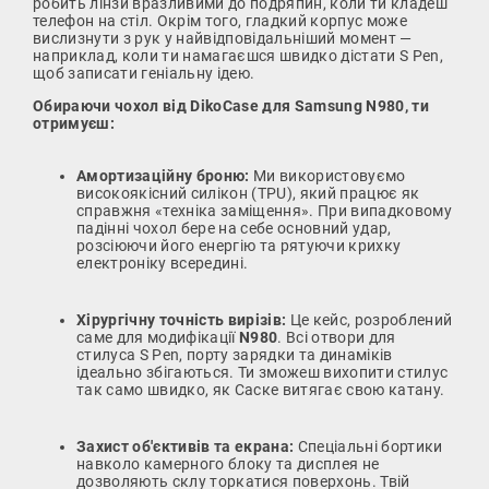
робить лінзи вразливими до подряпин, коли ти кладеш
телефон на стіл. Окрім того, гладкий корпус може
вислизнути з рук у найвідповідальніший момент —
наприклад, коли ти намагаєшся швидко дістати S Pen,
щоб записати геніальну ідею.
Обираючи чохол від DikoCase для Samsung N980, ти
отримуєш:
Амортизаційну броню:
Ми використовуємо
високоякісний силікон (TPU), який працює як
справжня «техніка заміщення». При випадковому
падінні чохол бере на себе основний удар,
розсіюючи його енергію та рятуючи крихку
електроніку всередині.
Хірургічну точність вирізів:
Це кейс, розроблений
саме для модифікації
N980
. Всі отвори для
стилуса S Pen, порту зарядки та динаміків
ідеально збігаються. Ти зможеш вихопити стилус
так само швидко, як Саске витягає свою катану.
Захист об'єктивів та екрана:
Спеціальні бортики
навколо камерного блоку та дисплея не
дозволяють склу торкатися поверхонь. Твій