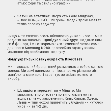
атмосфери та стильної графіки.
Затишна естетика:
Творчість Хаяо Міядзакі,
«Твоє ім'я», «Сім'я шпигуна». Додай трохи магії та
тепла своєму гаджету.
Якщо ж ти хочеш чогось абсолютно унікального — ми з
радістю виконаємо
індивідуальний друк
. Надішли нам
свій фан-арт, і ми створимо ексклюзивний чохол саме
для твого
Samsung N980
, професійно адаптувавши
малюнок під особливості корпусу.
Чому українські отаку обирають DikoCase?
Ми — локальний бренд, який розмовляє з тобою однією
мовою. Ми самі дивимося аніме, знаємо різницю між
манґою та манхвою, і гарантуємо якість кожного
виробу.
Швидкість передачі, як у Мінато:
Ми
максимально оперативно виготовляємо та
відправляємо замовлення. Київ, Харків, Одеса,
Львів — твій чохол прилетить у будь-який куточок
України за 1-2 дні.