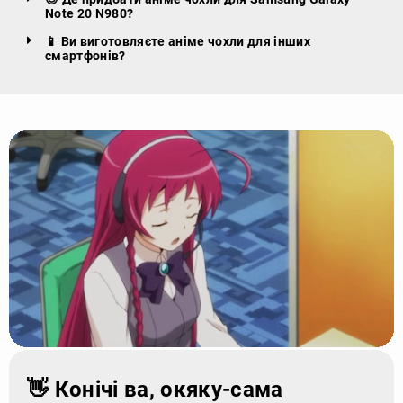
Note 20 N980?
📱 Ви виготовляєте аніме чохли для інших
смартфонів?
👋 Конічі ва, окяку-сама