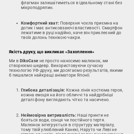
флагман залишатиметься в ідеальному стані без
мікроподряпин.
Комфортний хват:
Поверхня чохла приємна на
дотик і має антиковзаючі властивості. Смартфон
лежатиме в руці надійно, наче він приклеєний до
твоїх долонь технікою чакри.
Якість друку, що викликає «Захоплення»
Ми в
DikoCase
не просто наносимо малюнок, ми
створюємо шедевр. Використовуючи сучасну
технологію УФ-друку, ми досягаємо результатів, якими
б пишалися найкращі аніматори Японії.
Глибока деталізація:
Кожна лінія костюма героя,
кожна емоція на його обличчі та найдрібніші
деталі фону виглядають чітко та насичено.
Неймовірна витривалість:
Наші принти не
бояться води, сонця чи постійного тертя.
Малюнок інтегрується в структуру матеріалу,
тому твій улюблений Канекі, Наруто чи Леві не