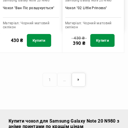
Samsung Galaxy Note 20 N980
Samsung Galaxy Note 20 N980
Чохол "Ван Піс розшукується"
Чохол "02 Little Princess"
Матеріал:
Чорний матовий
Матеріал:
Чорний матовий
силікон
силікон
430
₴
430
₴
Купити
Купити
390
₴
1
…
Купити чохол
для Samsung Galaxy Note 20 N980 з
аніме принтами по кращім цінам