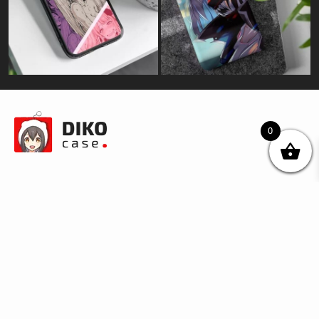
0
© DIKOcase 2026
ФОП Карпенко Альона Андріївна
Розділи
Про компанію