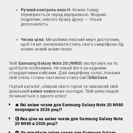
Ручний контроль якості:
Кожен товар
перевіряється перед відправкою. Жодних
подряпин, ніякого браку друку — тільки
досконалість.
Чесна ціна:
Ми робимо якісний мерч доступним,
щоб ти міг оновлювати стиль свого смартфона під
кожен новий аніме-сезон.
Твій
Samsung Galaxy Note 20 (N980)
заслуговує на те,
щоб бути особливим. Не ховай його за нудними
стандартними кейсами. Дай смартфону голос, покажи
свій стиль і стань частиною отаку-сім'ї
DikoCase
.
Гортай каталог, обирай свого героя та замовляй свій
ідеальний
аніме чохол
вже сьогодні. Твій шлях ніндзя
починається з одного кліку!
🔥 Які аніме чохли для Samsung Galaxy Note 20 N980
популярні в 2026 році?
🧐 Яка ціна на аніме чохли для Samsung Galaxy Note
20 N980 в 2026 році?
😎 Де придбати аніме чохли для Samsung Galaxy