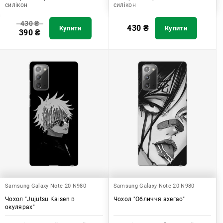
силікон
силікон
430
₴
430
₴
Купити
Купити
390
₴
Samsung Galaxy Note 20 N980
Samsung Galaxy Note 20 N980
Чохол "Jujutsu Kaisen в
Чохол "Обличчя ахегао"
окулярах"