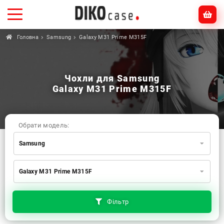
Головна
Samsung
Galaxy M31 Prime M315F
Чохли для Samsung
Galaxy M31 Prime M315F
Обрати модель:
Samsung
Xiaomi
Samsung
Apple
Galaxy M31 Prime M315F
Huawei
Oppo
Realme
TECNO
ZTE
OnePlus
Google
Doogee
Фільтр
Infinix
Sony
Motorola