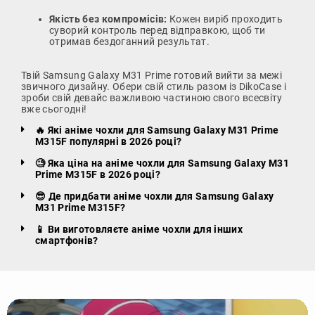
Якість без компромісів:
Кожен виріб проходить
суворий контроль перед відправкою, щоб ти
отримав бездоганний результат.
Твій Samsung Galaxy M31 Prime готовий вийти за межі
звичного дизайну. Обери свій стиль разом із DikoCase і
зроби свій девайс важливою частиною свого всесвіту
вже сьогодні!
🔥 Які аніме чохли для Samsung Galaxy M31 Prime
M315F популярні в 2026 році?
🧐 Яка ціна на аніме чохли для Samsung Galaxy M31
Prime M315F в 2026 році?
😎 Де придбати аніме чохли для Samsung Galaxy
M31 Prime M315F?
📱 Ви виготовляєте аніме чохли для інших
смартфонів?