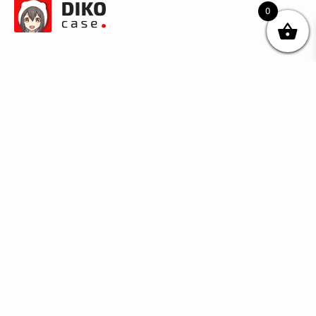
0
© DIKOcase 2026
ФОП Карпенко Альона Андріївна
Розділи
Про компанію
Доставка та оплата
Обмін та повернення
Блог
Купити чохли з чорного силікону
Купити чохли з термопластику