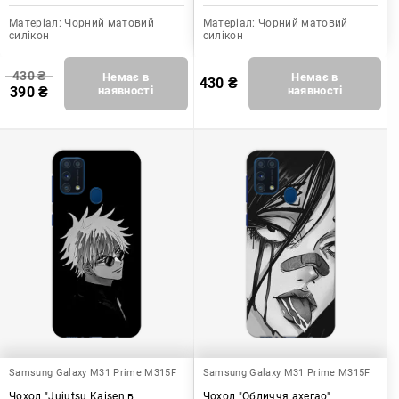
Матеріал:
Чорний матовий
Матеріал:
Чорний матовий
силікон
силікон
430
₴
Немає в
Немає в
430
₴
390
₴
наявності
наявності
Samsung Galaxy M31 Prime M315F
Samsung Galaxy M31 Prime M315F
Чохол "Jujutsu Kaisen в
Чохол "Обличчя ахегао"