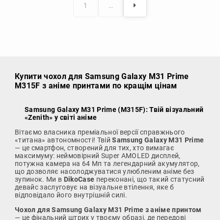
1
…
Купити чохол
для Samsung Galaxy M31 Prime
M315F з аніме принтами по кращім цінам
Samsung Galaxy M31 Prime (M315F): Твій візуальний
«Zenith» у світі аніме
Вітаємо власника преміальної версії справжнього
«титана» автономності! Твій
Samsung Galaxy M31 Prime
— це смартфон, створений для тих, хто вимагає
максимуму: неймовірний Super AMOLED дисплей,
потужна камера на 64 Мп та легендарний акумулятор,
що дозволяє насолоджуватися улюбленим аніме без
зупинок. Ми в
DikoCase
переконані, що такий статусний
девайс заслуговує на візуальне втілення, яке б
відповідало його внутрішній силі.
Чохол для Samsung Galaxy M31 Prime з аніме принтом
— це фінальний штрих у твоєму образі, де передові