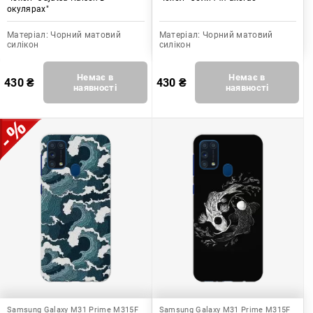
окулярах"
Матеріал:
Чорний матовий
Матеріал:
Чорний матовий
силікон
силікон
Немає в
Немає в
430
₴
430
₴
наявності
наявності
Samsung Galaxy M31 Prime M315F
Samsung Galaxy M31 Prime M315F