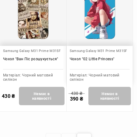
Samsung Galaxy M31 Prime M315F
Samsung Galaxy M31 Prime M315F
Чохол "Ван Піс розшукується"
Чохол "02 Little Princess"
Матеріал:
Чорний матовий
Матеріал:
Чорний матовий
силікон
силікон
430
₴
Немає в
Немає в
430
₴
наявності
390
₴
наявності