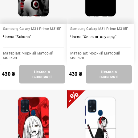
Samsung Galaxy M31 Prime M315F
Samsung Galaxy M31 Prime M315F
Чохол "Sukuna"
Чохол "Хелсинг Алукард"
Матеріал:
Чорний матовий
Матеріал:
Чорний матовий
силікон
силікон
Немає в
Немає в
430
₴
430
₴
наявності
наявності