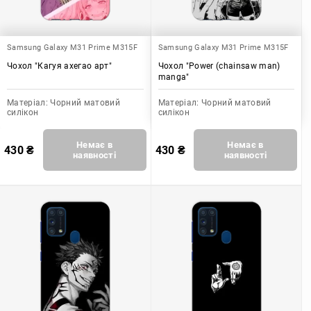
Samsung Galaxy M31 Prime M315F
Samsung Galaxy M31 Prime M315F
Чохол "Кагуя ахегао арт"
Чохол "Power (chainsaw man)
manga"
Матеріал:
Чорний матовий
Матеріал:
Чорний матовий
силікон
силікон
Немає в
Немає в
430
₴
430
₴
наявності
наявності