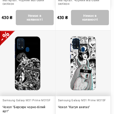
Матеріал:
Чорний матовий
Матеріал:
Чорний матовий
силікон
силікон
Немає в
Немає в
430
₴
430
₴
наявності
наявності
Samsung Galaxy M31 Prime M315F
Samsung Galaxy M31 Prime M315F
Чохол "Берсерк чорно-білий
Чохол "Кагуя ахегао"
арт"