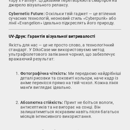
«Spy x Family». Ці дизайни перетворюють смартфон на
джерело візуального релаксу.
Cybernetic Future:
Оскільки твій гаджет — це втілення
сучасних технологій, неоновий стиль «Cyberpunk» або
лінії «Evangelion» ідеально підкреслять його природу.
UV-Друк: Гарантія візуальної витривалості
Якість для нас — це не просто слово, а технологічний
стандарт. У DikoCase ми використовуємо метод
ультрафіолетового запікання чорнил, що забезпечує
вражаючий результат:
Фотографічна чіткість:
Ми передаємо найдрібніші
деталі рисовки та соковиті кольори, наче кадр із
аніме перенісся прямо на твій чохол. Кожна лінія
манґи виглядає ідеально.
Абсолютна стійкість:
Принт не боїться вологи,
антисептиків та не вигорає на сонці. Він
залишатиметься яскравим навіть після багатьох
місяців інтенсивного використання.