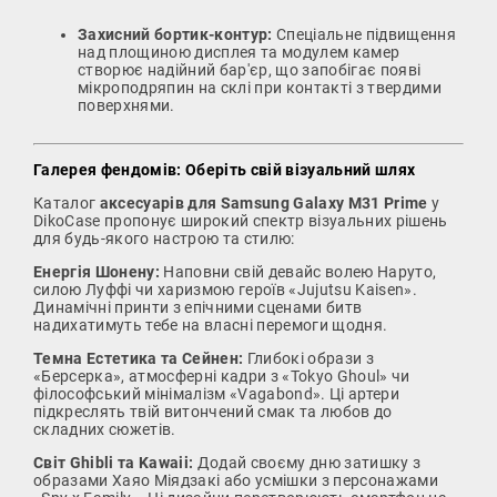
Захисний бортик-контур:
Спеціальне підвищення
над площиною дисплея та модулем камер
створює надійний бар'єр, що запобігає появі
мікроподряпин на склі при контакті з твердими
поверхнями.
Галерея фендомів: Оберіть свій візуальний шлях
Каталог
аксесуарів для Samsung Galaxy M31 Prime
у
DikoCase пропонує широкий спектр візуальних рішень
для будь-якого настрою та стилю:
Енергія Шонену:
Наповни свій девайс волею Наруто,
силою Луффі чи харизмою героїв «Jujutsu Kaisen».
Динамічні принти з епічними сценами битв
надихатимуть тебе на власні перемоги щодня.
Темна Естетика та Сейнен:
Глибокі образи з
«Берсерка», атмосферні кадри з «Tokyo Ghoul» чи
філософський мінімалізм «Vagabond». Ці артери
підкреслять твій витончений смак та любов до
складних сюжетів.
Світ Ghibli та Kawaii:
Додай своєму дню затишку з
образами Хаяо Міядзакі або усмішки з персонажами