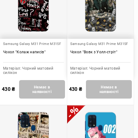
Samsung Galaxy M31 Prime M315F
Samsung Galaxy M31 Prime M315F
Чохол "Колаж написів"
Чохол "Вовк з Уолл-стріт"
Матеріал:
Чорний матовий
Матеріал:
Чорний матовий
силікон
силікон
Немає в
Немає в
430
₴
430
₴
наявності
наявності