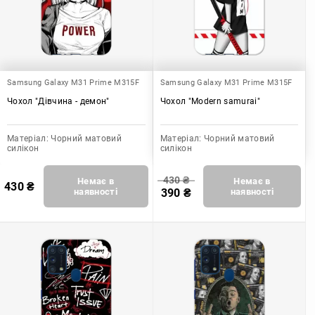
Samsung Galaxy M31 Prime M315F
Samsung Galaxy M31 Prime M315F
Чохол "Дівчина - демон"
Чохол "Modern samurai"
Матеріал:
Чорний матовий
Матеріал:
Чорний матовий
силікон
силікон
430
₴
Немає в
Немає в
430
₴
наявності
390
₴
наявності