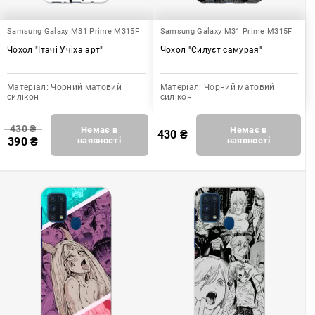
Samsung Galaxy M31 Prime M315F
Samsung Galaxy M31 Prime M315F
Чохол "Ітачі Учіха арт"
Чохол "Силуєт самурая"
Матеріал:
Чорний матовий
Матеріал:
Чорний матовий
силікон
силікон
430
₴
Немає в
Немає в
430
₴
390
₴
наявності
наявності