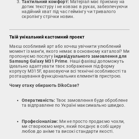
Тактильний комфорт:
Матеріал має приємну на
дотик текстуру і не ковзає в руках, забезпечуючи
надійний хват під час геймінгу чи тривалого
скролінгу стрічки новин.
Твій унікальний кастомний проект
Маєш особливий арт або хочеш увічнити улюблений
момент із манґи, якого немає в основному каталозі? Ми
пропонуємо послугу
індивідуального замовлення для
Samsung Galaxy M31 Prime
. Наші фахівці допоможуть
ідеально адаптувати твоє зображення під форму
корпусу M315F, враховуючи всі технічні особливості та
розташування функціональних елементів пристрою.
Чому отаку обирають DikoCase?
Оперативність:
Твоє замовлення буде оброблене
та відправлене по Україні максимально швидко.
Професіоналізм:
Ми не просто продаємо чохли,
ми створюємо мерч, який поєднує в собі щиру
любов до аніме та високі стандарти якості.