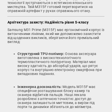
технології зустрічаються з естетикою японського
мистецтва. Твій M315F готовий перетворитися на
справжній артефакт у руках справжнього отаку.
Архітектура захисту: Надійність рівня S-класу
Samsung M31 Prime (M315F) має ергономічний корпус із
витонченими лініями, який ми допоможемо захистити
від щоденних викликів, зберігаючи його преміальний
вигляд:
Структурний TPU-полімер:
Основа аксесуара
виготовлена з високотехнологічного
термопластичного поліуретану. Матеріал має
високу здатність до абсорбції ударів, що рятує
корпус та внутрішню електроніку смартфона при
випадкових падіннях.
Інженерна досконалість:
Модель M315F має
специфічне розташування блоку камер та
сканера відбитків пальців. Наші лекала
розроблені з аптечною точністю: доступ до
сканера залишається миттєвим, а вирізи під
порти та динаміки збігаються до міліметра.