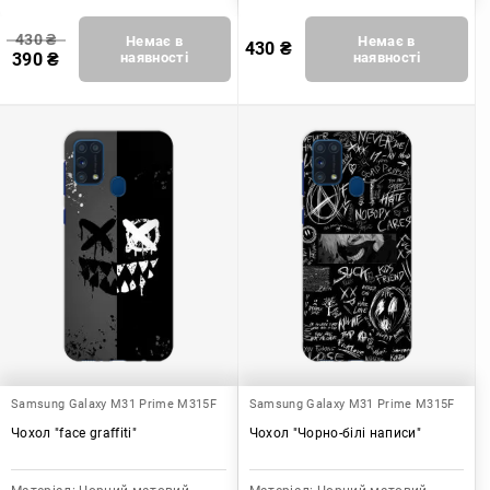
430
₴
Немає в
Немає в
430
₴
390
₴
наявності
наявності
Samsung Galaxy M31 Prime M315F
Samsung Galaxy M31 Prime M315F
Чохол "face graffiti"
Чохол "Чорно-білі написи"