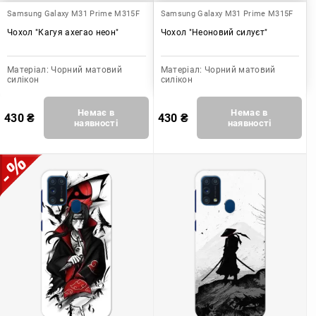
Samsung Galaxy M31 Prime M315F
Samsung Galaxy M31 Prime M315F
Чохол "Кагуя ахегао неон"
Чохол "Неоновий силуєт"
Матеріал:
Чорний матовий
Матеріал:
Чорний матовий
силікон
силікон
Немає в
Немає в
430
₴
430
₴
наявності
наявності