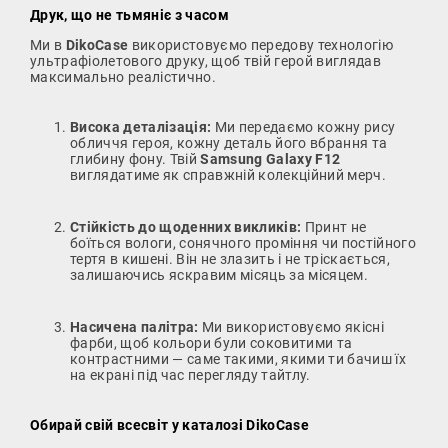
Друк, що не тьмяніє з часом
Ми в
DikoCase
використовуємо передову технологію
ультрафіолетового друку, щоб твій герой виглядав
максимально реалістично.
Висока деталізація:
Ми передаємо кожну рису
обличчя героя, кожну деталь його вбрання та
глибину фону. Твій
Samsung Galaxy F12
виглядатиме як справжній колекційний мерч.
Стійкість до щоденних викликів:
Принт не
боїться вологи, сонячного проміння чи постійного
тертя в кишені. Він не злазить і не тріскається,
залишаючись яскравим місяць за місяцем.
Насичена палітра:
Ми використовуємо якісні
фарби, щоб кольори були соковитими та
контрастними — саме такими, якими ти бачиш їх
на екрані під час перегляду тайтлу.
Обирай свій всесвіт у каталозі DikoCase