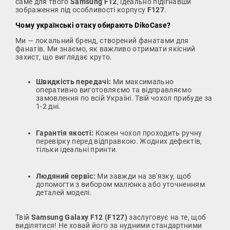
саме для твого
Samsung F12
, ідеально підігнавши
зображення під особливості корпусу
F127
.
Чому українські отаку обирають DikoCase?
Ми — локальний бренд, створений фанатами для
фанатів. Ми знаємо, як важливо отримати якісний
захист, що виглядає круто.
Швидкість передачі:
Ми максимально
оперативно виготовляємо та відправляємо
замовлення по всій Україні. Твій чохол прибуде за
1-2 дні.
Гарантія якості:
Кожен чохол проходить ручну
перевірку перед відправкою. Жодних дефектів,
тільки ідеальні принти.
Людяний сервіс:
Ми завжди на зв'язку, щоб
допомогти з вибором малюнка або уточненням
деталей моделі.
Твій
Samsung Galaxy F12 (F127)
заслуговує на те, щоб
виділятися! Не ховай його за нудними стандартними