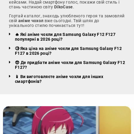
кейсами. Надай смартфону голос, покажи свій стиль і
стань частиною світу
DikoCase
.
Гортай каталог, знаходь улюбленого героя та замовляй
свій
аніме чохол
вже сьогодні. Твій шлях до
унікального стилю починається тут!
🔥 Які аніме чохли для Samsung Galaxy F12 F127
популярні в 2026 році?
🧐 Яка ціна на аніме чохли для Samsung Galaxy F12
F127 в 2026 році?
😎 Де придбати аніме чохли для Samsung Galaxy F12
F127?
📱 Ви виготовляєте аніме чохли для інших
смартфонів?