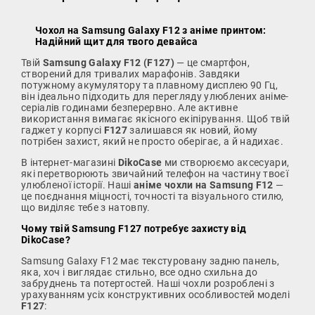
Чохол на Samsung Galaxy F12 з аніме принтом:
Надійний щит для твого девайса
Твій
Samsung Galaxy F12 (F127)
— це смартфон,
створений для тривалих марафонів. Завдяки
потужному акумулятору та плавному дисплею 90 Гц,
він ідеально підходить для перегляду улюблених аніме-
серіалів годинами безперервно. Але активне
використання вимагає якісного екіпірування. Щоб твій
гаджет у корпусі
F127
залишався як новий, йому
потрібен захист, який не просто оберігає, а й надихає.
В інтернет-магазині
DikoCase
ми створюємо аксесуари,
які перетворюють звичайний телефон на частину твоєї
улюбленої історії. Наші
аніме чохли на Samsung F12
—
це поєднання міцності, точності та візуального стилю,
що виділяє тебе з натовпу.
Чому твій Samsung F127 потребує захисту від
DikoCase?
Samsung Galaxy F12 має текстуровану задню панель,
яка, хоч і виглядає стильно, все одно схильна до
забруднень та потертостей. Наші чохли розроблені з
урахуванням усіх конструктивних особливостей моделі
F127
: