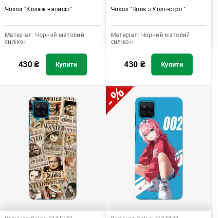
Чохол "Колаж написів"
Чохол "Вовк з Уолл-стріт"
Матеріал:
Чорний матовий
Матеріал:
Чорний матовий
силікон
силікон
430
₴
430
₴
Купити
Купити