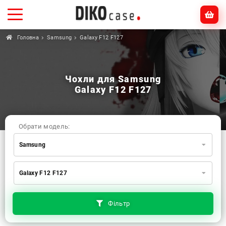
Головна
Samsung
Galaxy F12 F127
Чохли для Samsung
Galaxy F12 F127
Обрати модель:
Samsung
Xiaomi
Samsung
Apple
Galaxy F12 F127
Huawei
Oppo
Realme
TECNO
ZTE
OnePlus
Google
Doogee
Фільтр
Infinix
Sony
Motorola