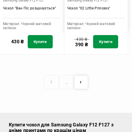
Samsung Galaxy F12 F127
Samsung Galaxy F12 F127
Чохол "Ван Піс розшукується"
Чохол "02 Little Princess"
Матеріал:
Чорний матовий
Матеріал:
Чорний матовий
силікон
силікон
430
₴
430
₴
Купити
Купити
390
₴
1
…
Купити чохол
для Samsung Galaxy F12 F127 з
аніме принтами по кращім цінам