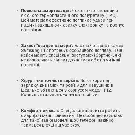
Посилена амортизація:
Чохол виготовлений з
якісного термопластичного поліуретану (TPU).
Цей матеріал ефективно поглинає удари при
падінні, захищаючи крихку електроніку та корпус
від тріщин.
Захист "квадро-камери":
Блок із чотирьох камер
Samsung F12 потребує особливого догляду. Наші
кейси мають спеціальні виступаючі бортики, які
не дозволяють лінзам дряпатися об стіл чи інші
поверхні.
Хірургічна точність вирізів:
Всі отвори під
зарядку, динаміки та роз'єм для навушників
ідеально збігаються з корпусом моделі
F12
.
Кнопки натискаються легко та чітко.
Комфортний хват:
Спеціальне покриття робить
смартфон менш слизьким. Це особливо важливо
для такої ємної моделі, щоб телефон надійно
тримався в руці під час руху.