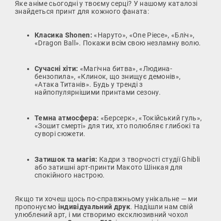
Яке аніме сьогодні у твоєму серці? У нашому каталозі
знайдеться принт для кожного фаната:
Класика Shonen:
«Наруто», «One Piece», «Бліч»,
«Dragon Ball». Покажи всім свою незламну волю.
Сучасні хіти:
«Магічна битва», «Людина-
бензопила», «Клинок, що знищує демонів»,
«Атака Титанів». Будь у тренді з
найпопулярнішими принтами сезону.
Темна атмосфера:
«Берсерк», «Токійський гуль»,
«Зошит смерті» для тих, хто полюбляє глибокі та
суворі сюжети.
Затишок та магія:
Кадри з творчості студії Ghibli
або затишні арт-принти Макото Шінкая для
спокійного настрою.
Якщо ти хочеш щось по-справжньому унікальне — ми
пропонуємо
індивідуальний друк
. Надішли нам свій
улюблений арт, і ми створимо ексклюзивний чохол