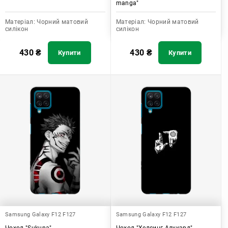
manga"
Матеріал:
Чорний матовий
Матеріал:
Чорний матовий
силікон
силікон
430
₴
430
₴
Купити
Купити
Samsung Galaxy F12 F127
Samsung Galaxy F12 F127
Чохол "Sukuna"
Чохол "Хелсинг Алукард"