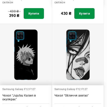
силікон
силікон
430
₴
430
₴
Купити
Купити
390
₴
Samsung Galaxy F12 F127
Samsung Galaxy F12 F127
Чохол "Jujutsu Kaisen в
Чохол "Обличчя ахегао"
окулярах"