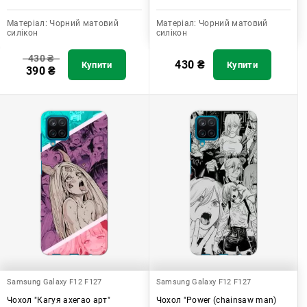
Матеріал:
Чорний матовий
Матеріал:
Чорний матовий
силікон
силікон
430
₴
430
₴
Купити
Купити
390
₴
Samsung Galaxy F12 F127
Samsung Galaxy F12 F127
Чохол "Кагуя ахегао арт"
Чохол "Power (chainsaw man)