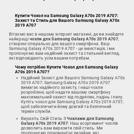
Купити Чохол на Samsung Galaxy A70s 2019 A707
:
Захист та Стиль для Вашого Samsung Galaxy A70s
2019 A707
Вітаємо вас в нашому інтернет магазині, де ви знайдете
найкращі
чохли для Samsung Galaxy A70s 2019 A707
,
створені спеціально для вашого смартфона. Ваш
Samsung Galaxy A70s 2019 A707 - це інвестиція, і ми
пропонуємо вам надійний захист та стильний вигляд,
які відповідають усім вашим потребам.
Чому потрібно
Купити Чохол для Samsung Galaxy
A70s 2019 A707
?
Надійний Захист для Вашого Samsung Galaxy A70s
2019 A707: Samsung Galaxy A70s 2019 A707
вимагає надійного захисту, і наші чохли
розроблені, щоб надати вашому смартфону
максимальний захист від подряпин, падінь і пилу.
Купіть чохол для Samsung Galaxy A70s 2019 A707,
щоб забезпечити йому довгий та безпечний
термін служби.
Виразіть Свій Стиль З
Чохлами для Samsung
Galaxy A70s 2019 A707
: Наш асортимент чохлів
дозволить вам виразити свій стиль. Ми
пропонуємо різноманітні дизайни, які