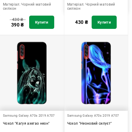
Матеріал:
Чорний матовий
Матеріал:
Чорний матовий
силікон
силікон
430
₴
430
₴
Купити
Купити
390
₴
Samsung Galaxy A70s 2019 A707
Samsung Galaxy A70s 2019 A707
Чохол "Кагуя ахегао неон"
Чохол "Неоновий силуєт"