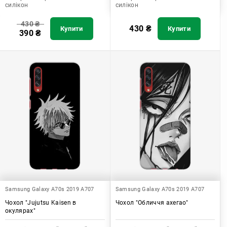
силікон
силікон
430
₴
430
₴
Купити
Купити
390
₴
Samsung Galaxy A70s 2019 A707
Samsung Galaxy A70s 2019 A707
Чохол "Jujutsu Kaisen в
Чохол "Обличчя ахегао"
окулярах"