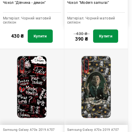
Чохол "Дівчина - демон"
Чохол "Modern samurai"
Матеріал:
Чорний матовий
Матеріал:
Чорний матовий
силікон
силікон
430
₴
430
₴
Купити
Купити
390
₴
Samsung Galaxy A70s 2019 A707
Samsung Galaxy A70s 2019 A707