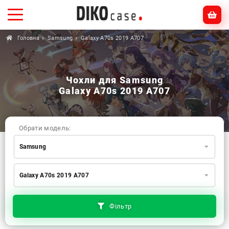
Головна
Samsung
Galaxy A70s 2019 A707
Чохли для Samsung
Galaxy A70s 2019 A707
Обрати модель:
Samsung
Xiaomi
Samsung
Apple
Galaxy A70s 2019 A707
Huawei
Oppo
Realme
TECNO
ZTE
OnePlus
Google
Doogee
Фільтр
Infinix
Sony
Motorola