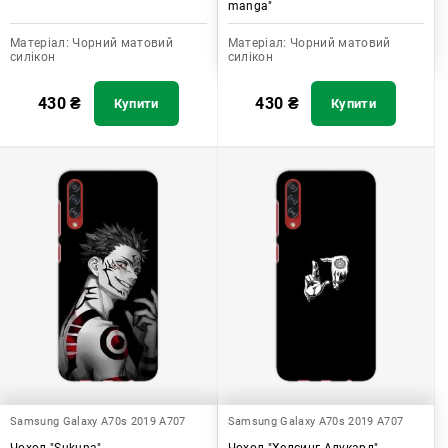
manga"
Матеріал:
Чорний матовий
Матеріал:
Чорний матовий
силікон
силікон
430
₴
430
₴
Купити
Купити
Samsung Galaxy A70s 2019 A707
Samsung Galaxy A70s 2019 A707
Чохол "Sukuna"
Чохол "Хелсинг Алукард"