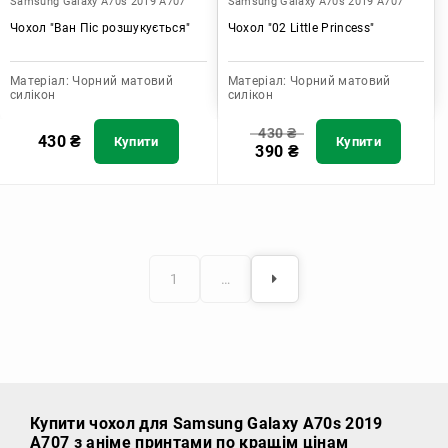
Samsung Galaxy A70s 2019 A707
Samsung Galaxy A70s 2019 A707
Чохол "Ван Піс розшукується"
Чохол "02 Little Princess"
Матеріал:
Чорний матовий
Матеріал:
Чорний матовий
силікон
силікон
430
₴
430
₴
Купити
Купити
390
₴
1
…
Купити чохол
для Samsung Galaxy A70s 2019
A707 з аніме принтами по кращім цінам