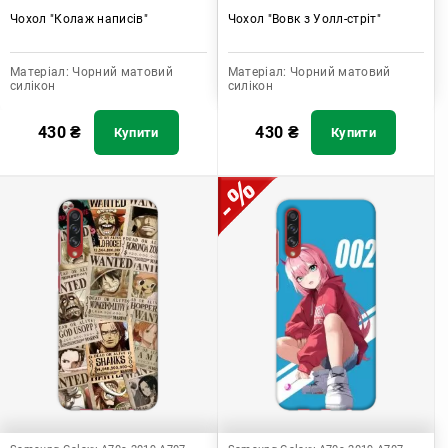
Чохол "Колаж написів"
Чохол "Вовк з Уолл-стріт"
Матеріал:
Чорний матовий
Матеріал:
Чорний матовий
силікон
силікон
430
₴
430
₴
Купити
Купити