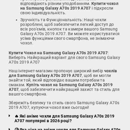
відповідають різним уподобанням.
Купити чохол
на Samsung Galaxy A70s 2019 A707
і підкресли
свою індивідуальність.
Зручність та Функціональність: Наші чохли
розроблені, щоб забезпечити легкий доступ до
всіх роз'ємів, кнопок та камери вашого Samsung
Galaxy A70s 2019 A707. Ви можете користуватися
усіма функціями свого смартфона, не знімаючи
чохол.
Купити Чохол на Samsung Galaxy A70s 2019 A707
:
Виберіть Найкращий варіант для свого Samsung Galaxy
A70s 2019 A707
Наш інтернет-магазин пропонує широкий вибір
чохлів
для Samsung Galaxy A70s 2019 A707
, щоб ви могли
знайти той, який відповідає вашим потребам та
смакам.
Купіть чохол на Samsung Galaxy A70s 2019
A707
, щоб забезпечити найкращий захист та стиль для
вашого смартфона.
Збережіть безпеку та стиль свого Samsung Galaxy A70s
2019 A707, купуючи чохол вже сьогодні!
🔥 Які аніме чохли для Samsung Galaxy A70s 2019
A707 популярні в 2026 році?
🧐 Яка ціна на аніме чохли для Samsung Galaxy A70s