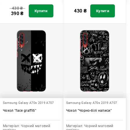
430
₴
430
₴
Купити
Купити
390
₴
Samsung Galaxy A70s 2019 A707
Samsung Galaxy A70s 2019 A707
Чохол "face graffiti"
Чохол "Чорно-білі написи"
Матеріал:
Чорний матовий
Матеріал:
Чорний матовий