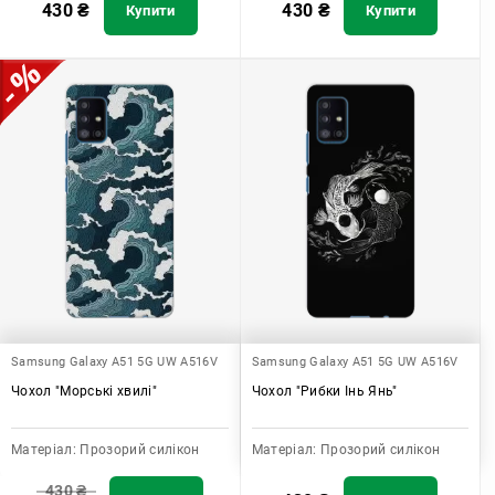
430
₴
430
₴
Купити
Купити
Samsung Galaxy A51 5G UW A516V
Samsung Galaxy A51 5G UW A516V
Чохол "Морські хвилі"
Чохол "Рибки Інь Янь"
Матеріал:
Прозорий силікон
Матеріал:
Прозорий силікон
430
₴