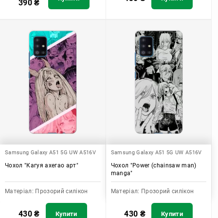
390
₴
Samsung Galaxy A51 5G UW A516V
Samsung Galaxy A51 5G UW A516V
Чохол "Кагуя ахегао арт"
Чохол "Power (chainsaw man)
manga"
Матеріал:
Прозорий силікон
Матеріал:
Прозорий силікон
430
₴
430
₴
Купити
Купити