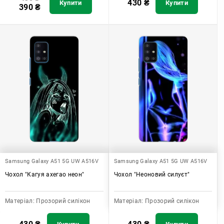
430
₴
Купити
Купити
390
₴
Samsung Galaxy A51 5G UW A516V
Samsung Galaxy A51 5G UW A516V
Чохол "Кагуя ахегао неон"
Чохол "Неоновий силуєт"
Матеріал:
Прозорий силікон
Матеріал:
Прозорий силікон