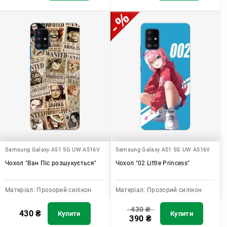
Samsung Galaxy A51 5G UW A516V
Samsung Galaxy A51 5G UW A516V
Чохол "Ван Піс розшукується"
Чохол "02 Little Princess"
Матеріал:
Прозорий силікон
Матеріал:
Прозорий силікон
430
₴
430
₴
Купити
Купити
390
₴