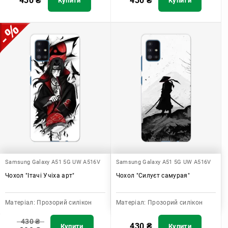
430
₴
430
₴
Купити
Купити
Samsung Galaxy A51 5G UW A516V
Samsung Galaxy A51 5G UW A516V
Чохол "Ітачі Учіха арт"
Чохол "Силуєт самурая"
Матеріал:
Прозорий силікон
Матеріал:
Прозорий силікон
430
₴
430
₴
Купити
Купити