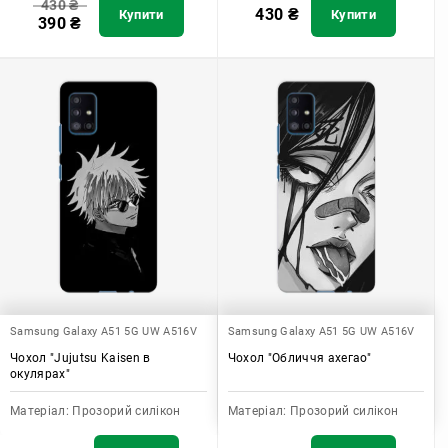
430
₴
430
₴
Купити
Купити
390
₴
Samsung Galaxy A51 5G UW A516V
Samsung Galaxy A51 5G UW A516V
Чохол "Jujutsu Kaisen в
Чохол "Обличчя ахегао"
окулярах"
Матеріал:
Прозорий силікон
Матеріал:
Прозорий силікон