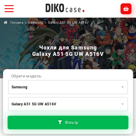
Головна
Samsung
Galaxy A51 5G UW A516V
Чохли для Samsung
Galaxy A51 5G UW A516V
Обрати модель:
Samsung
Xiaomi
Samsung
Apple
Galaxy A51 5G UW A516V
Huawei
Oppo
Realme
TECNO
ZTE
OnePlus
Google
Doogee
Фільтр
Infinix
Sony
Motorola