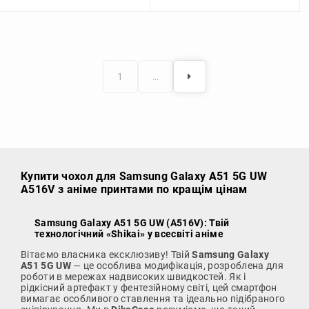
1
…
Купити чохол
для Samsung Galaxy A51 5G UW
A516V з аніме принтами по кращім цінам
Samsung Galaxy A51 5G UW (A516V): Твій
технологічний «Shikai» у всесвіті аніме
Вітаємо власника ексклюзиву! Твій
Samsung Galaxy
A51 5G UW
— це особлива модифікація, розроблена для
роботи в мережах надвисоких швидкостей. Як і
рідкісний артефакт у фентезійному світі, цей смартфон
вимагає особливого ставлення та ідеально підібраного