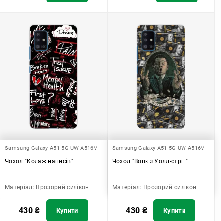
Samsung Galaxy A51 5G UW A516V
Samsung Galaxy A51 5G UW A516V
Чохол "Колаж написів"
Чохол "Вовк з Уолл-стріт"
Матеріал:
Прозорий силікон
Матеріал:
Прозорий силікон
430
₴
430
₴
Купити
Купити