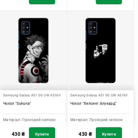
Samsung Galaxy A51 5G UW A516V
Samsung Galaxy A51 5G UW A516V
Чохол "Sukuna"
Чохол "Хелсинг Алукард"
Матеріал:
Прозорий силікон
Матеріал:
Прозорий силікон
430
₴
430
₴
Купити
Купити