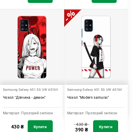
Samsung Galaxy A51 5G UW A516V
Samsung Galaxy A51 5G UW A516V
Чохол "Дівчина - демон"
Чохол "Modern samurai"
Матеріал:
Прозорий силікон
Матеріал:
Прозорий силікон
430
₴
430
₴
Купити
Купити
390
₴