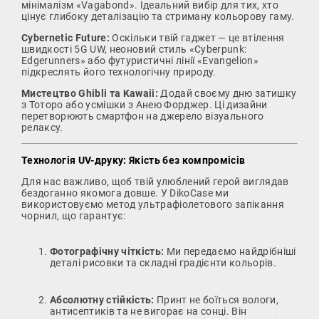
мінімалізм «Vagabond». Ідеальний вибір для тих, хто
цінує глибоку деталізацію та стриману кольорову гаму.
Cybernetic Future:
Оскільки твій гаджет — це втілення
швидкості 5G UW, неоновий стиль «Cyberpunk:
Edgerunners» або футуристичні лінії «Evangelion»
підкреслять його технологічну природу.
Мистецтво Ghibli та Kawaii:
Додай своєму дню затишку
з Тоторо або усмішки з Анею Форджер. Ці дизайни
перетворюють смартфон на джерело візуального
релаксу.
Технологія UV-друку: Якість без компромісів
Для нас важливо, щоб твій улюблений герой виглядав
бездоганно якомога довше. У DikoCase ми
використовуємо метод ультрафіолетового запікання
чорнил, що гарантує:
Фотографічну чіткість:
Ми передаємо найдрібніші
деталі рисовки та складні градієнти кольорів.
Абсолютну стійкість:
Принт не боїться вологи,
антисептиків та не вигорає на сонці. Він