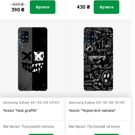
430
₴
430
₴
Купити
Купити
390
₴
Samsung Galaxy A51 5G UW A516V
Samsung Galaxy A51 5G UW A516V
Чохол "face graffiti"
Чохол "Чорно-білі написи"
Матеріал:
Прозорий силікон
Матеріал:
Прозорий силікон