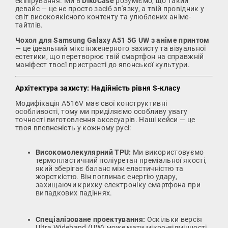
екіпірування. Ми в
DikoCase
розуміємо, що такий
девайс — це не просто засіб зв'язку, а твій провідник у
світ високоякісного контенту та улюблених аніме-
тайтлів.
Чохол для Samsung Galaxy A51 5G UW з аніме принтом
— це ідеальний мікс інженерного захисту та візуальної
естетики, що перетворює твій смартфон на справжній
маніфест твоєї пристрасті до японської культури.
Архітектура захисту: Надійність рівня S-класу
Модифікація A516V має свої конструктивні
особливості, тому ми приділяємо особливу увагу
точності виготовлення аксесуарів. Наші кейси — це
твоя впевненість у кожному русі:
Високомолекулярний TPU:
Ми використовуємо
термопластичний поліуретан преміальної якості,
який зберігає баланс між еластичністю та
жорсткістю. Він поглинає енергію удару,
захищаючи крихку електроніку смартфона при
випадкових падіннях.
Спеціалізоване проектування:
Оскільки версія
Ultra Wideband (UW) може мати мікро-відмінності