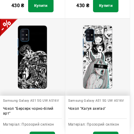
430
₴
430
₴
Купити
Купити
Samsung Galaxy A51 5G UW A516V
Samsung Galaxy A51 5G UW A516V
Чохол "Берсерк чорно-білий
Чохол "Кагуя ахегао"
арт"
Матеріал:
Прозорий силікон
Матеріал:
Прозорий силікон