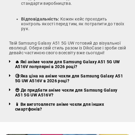
стандарти виробництва.
Відповідальність:
Кожен кейс проходить
контроль якості перед тим, як потрапити до твоїх
рук.
Твій Samsung Galaxy A51 5G UW готовий до візуальної
еволюції. Обери свій стиль разом із DikoCase і зроби свій
девайс частиною свого всесвіту вже сьогодні!
🔥 Які аніме чохли для Samsung Galaxy A51 5G UW
A516V популярні в 2026 році?
🧐 Яка ціна на аніме чохли для Samsung Galaxy A51
5G UW A516V в 2026 році?
😎 Де придбати аніме чохли для Samsung Galaxy
A51 5G UW A516V?
📱 Ви виготовляєте аніме чохли для інших
смартфонів?