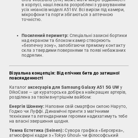
в корпусі, наші лекала розроблені з урахуванням
усіх нюансів моделі A516V. Всі вирізи під камери,
мікрофони та порти збігаються з аптечною
точністю.
Посилений периметр:
Спеціальні захисні бортики
над екраном та блоком камер створюють
«безпечну зону», запобігаючи прямому контакту
скла з твердими поверхнями та появі небажаних
подряпин.
Візуальна концепція: Від епічних битв до затишної
повсякденності
Каталог
аксесуарів для Samsung Galaxy A51 5G UW
у
DikoCase — це кураторська добірка найкращих артерів,
розділена за твоїм внутрішнім вайбом:
Енергія Шонену:
Наповни свій смартфон силою Наруто,
Годжо чи Луффі. Динамічні принти з магічними
техніками та легендарними героями надихатимуть тебе
на власні звершення щодня.
Темна Естетика (Seinen):
Сувора графіка «Берсерка»,
атмосферні кадри з «Tokyo Ghoul» чи філософський