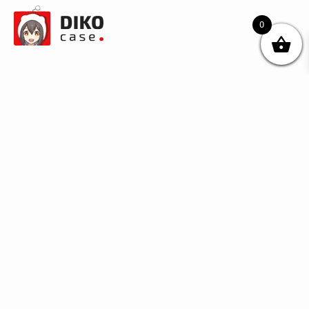
0
© DIKOcase 2026
ФОП Карпенко Альона Андріївна
Розділи
Про компанію
Доставка та оплата
Обмін та повернення
Блог
Купити чохли з чорного силікону
Купити чохли з термопластику