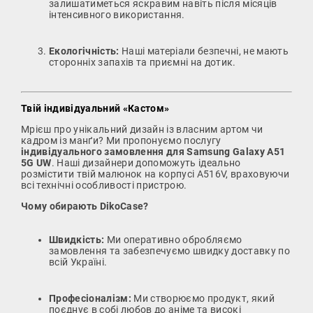
залишатиметься яскравим навіть після місяців
інтенсивного використання.
Екологічність:
Наші матеріали безпечні, не мають
сторонніх запахів та приємні на дотик.
Твій індивідуальний «Кастом»
Мрієш про унікальний дизайн із власним артом чи
кадром із манґи? Ми пропонуємо послугу
індивідуального замовлення для Samsung Galaxy A51
5G UW
. Наші дизайнери допоможуть ідеально
розмістити твій малюнок на корпусі A516V, враховуючи
всі технічні особливості пристрою.
Чому обирають DikoCase?
Швидкість:
Ми оперативно обробляємо
замовлення та забезпечуємо швидку доставку по
всій Україні.
Професіоналізм:
Ми створюємо продукт, який
поєднує в собі любов до аніме та високі