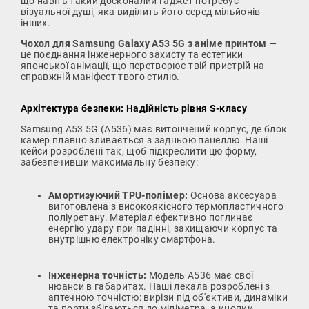
що навіть такий досконалий гаджет потребує
візуальної душі, яка виділить його серед мільйонів
інших.
Чохол для Samsung Galaxy A53 5G з аніме принтом
—
це поєднання інженерного захисту та естетики
японської анімації, що перетворює твій пристрій на
справжній маніфест твого стилю.
Архітектура безпеки: Надійність рівня S-класу
Samsung A53 5G (A536) має витончений корпус, де блок
камер плавно зливається з задньою панеллю. Наші
кейси розроблені так, щоб підкреслити цю форму,
забезпечивши максимальну безпеку:
Амортизуючий TPU-полімер:
Основа аксесуара
виготовлена з високоякісного термопластичного
поліуретану. Матеріал ефективно поглинає
енергію удару при падінні, захищаючи корпус та
внутрішню електроніку смартфона.
Інженерна точність:
Модель A536 має свої
нюанси в габаритах. Наші лекала розроблені з
аптечною точністю: вирізи під об'єктиви, динаміки
та порти збігаються до міліметра, а кнопки