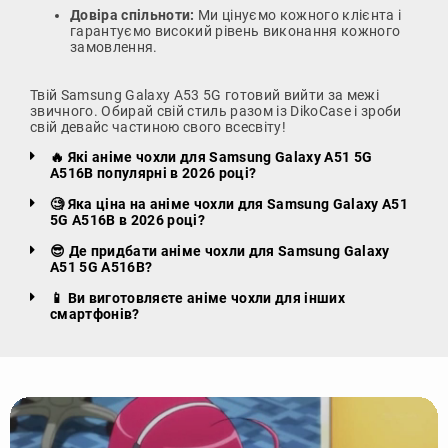
Довіра спільноти:
Ми цінуємо кожного клієнта і
гарантуємо високий рівень виконання кожного
замовлення.
Твій Samsung Galaxy A53 5G готовий вийти за межі
звичного. Обирай свій стиль разом із DikoCase і зроби
свій девайс частиною свого всесвіту!
🔥 Які аніме чохли для Samsung Galaxy A51 5G
A516B популярні в 2026 році?
🧐 Яка ціна на аніме чохли для Samsung Galaxy A51
5G A516B в 2026 році?
😎 Де придбати аніме чохли для Samsung Galaxy
A51 5G A516B?
📱 Ви виготовляєте аніме чохли для інших
смартфонів?