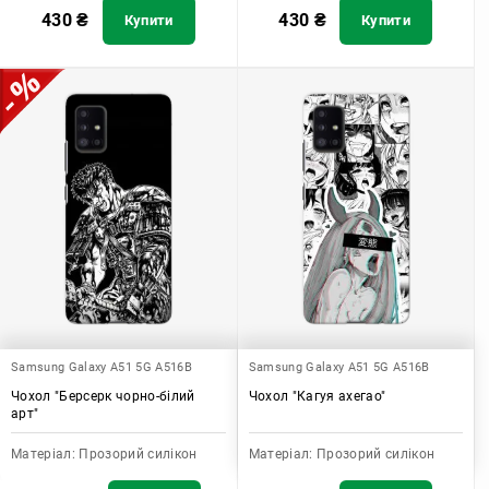
430
₴
430
₴
Купити
Купити
Samsung Galaxy A51 5G A516B
Samsung Galaxy A51 5G A516B
Чохол "Берсерк чорно-білий
Чохол "Кагуя ахегао"
арт"
Матеріал:
Прозорий силікон
Матеріал:
Прозорий силікон