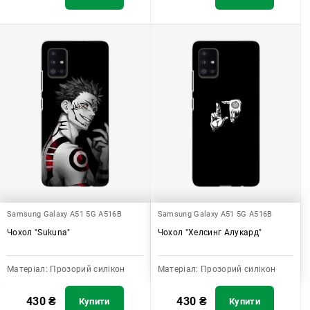
Samsung Galaxy A51 5G A516B
Samsung Galaxy A51 5G A516B
Чохол "Sukuna"
Чохол "Хелсинг Алукард"
Матеріал:
Прозорий силікон
Матеріал:
Прозорий силікон
430
₴
430
₴
Купити
Купити