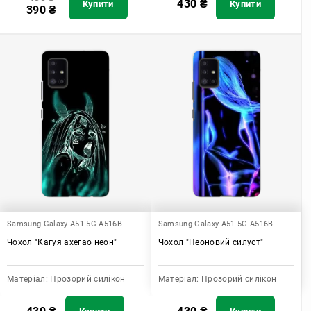
430
₴
Купити
Купити
390
₴
Samsung Galaxy A51 5G A516B
Samsung Galaxy A51 5G A516B
Чохол "Кагуя ахегао неон"
Чохол "Неоновий силуєт"
Матеріал:
Прозорий силікон
Матеріал:
Прозорий силікон