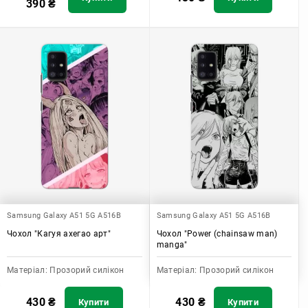
390
₴
Samsung Galaxy A51 5G A516B
Samsung Galaxy A51 5G A516B
Чохол "Кагуя ахегао арт"
Чохол "Power (chainsaw man)
manga"
Матеріал:
Прозорий силікон
Матеріал:
Прозорий силікон
430
₴
430
₴
Купити
Купити