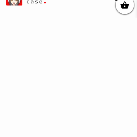
© DIKOcase 2026
ФОП Карпенко Альона Андріївна
Розділи
Про компанію
Доставка та оплата
Обмін та повернення
Блог
Купити чохли з чорного силікону
Купити чохли з термопластику
Купити чохли з прозорого силікону