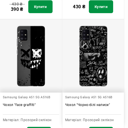
430
₴
430
₴
Купити
Купити
390
₴
Samsung Galaxy A51 5G A516B
Samsung Galaxy A51 5G A516B
Чохол "face graffiti"
Чохол "Чорно-білі написи"
Матеріал:
Прозорий силікон
Матеріал:
Прозорий силікон