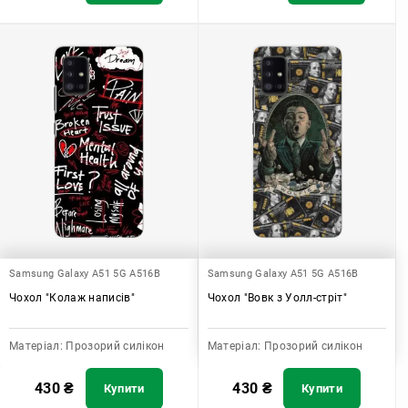
Samsung Galaxy A51 5G A516B
Samsung Galaxy A51 5G A516B
Чохол "Колаж написів"
Чохол "Вовк з Уолл-стріт"
Матеріал:
Прозорий силікон
Матеріал:
Прозорий силікон
430
₴
430
₴
Купити
Купити