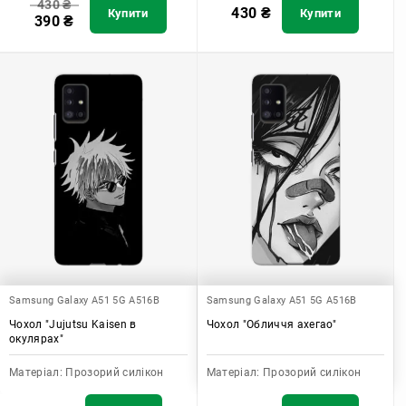
430
₴
430
₴
Купити
Купити
390
₴
Samsung Galaxy A51 5G A516B
Samsung Galaxy A51 5G A516B
Чохол "Jujutsu Kaisen в
Чохол "Обличчя ахегао"
окулярах"
Матеріал:
Прозорий силікон
Матеріал:
Прозорий силікон