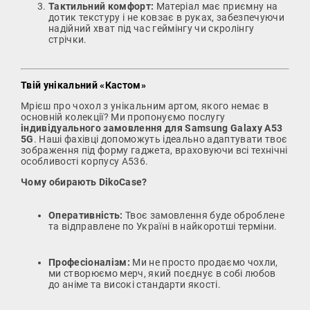
Тактильний комфорт:
Матеріал має приємну на
дотик текстуру і не ковзає в руках, забезпечуючи
надійний хват під час геймінгу чи скролінгу
стрічки.
Твій унікальний «Кастом»
Мрієш про чохол з унікальним артом, якого немає в
основній колекції? Ми пропонуємо послугу
індивідуального замовлення для Samsung Galaxy A53
5G
. Наші фахівці допоможуть ідеально адаптувати твоє
зображення під форму гаджета, враховуючи всі технічні
особливості корпусу A536.
Чому обирають DikoCase?
Оперативність:
Твоє замовлення буде оброблене
та відправлене по Україні в найкоротші терміни.
Професіоналізм:
Ми не просто продаємо чохли,
ми створюємо мерч, який поєднує в собі любов
до аніме та високі стандарти якості.