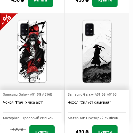
430
₴
430
₴
Купити
Купити
Samsung Galaxy A51 5G A516B
Samsung Galaxy A51 5G A516B
Чохол "Ітачі Учіха арт"
Чохол "Силуєт самурая"
Матеріал:
Прозорий силікон
Матеріал:
Прозорий силікон
430
₴
430
₴
Купити
Купити