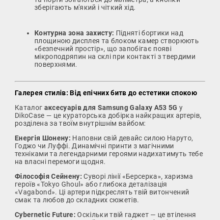
зберігають м'який і чіткий хід.
Контурна зона захисту:
Підняті бортики над
площиною дисплея та блоком камер створюють
«безпечний простір», що запобігає появі
мікроподряпин на склі при контакті з твердими
поверхнями.
Галерея стилів: Від епічних битв до естетики спокою
Каталог
аксесуарів для Samsung Galaxy A53 5G
у
DikoCase — це кураторська добірка найкращих артерів,
розділена за твоїм внутрішнім вайбом:
Енергія Шонену:
Наповни свій девайс силою Наруто,
Годжо чи Луффі. Динамічні принти з магічними
техніками та легендарними героями надихатимуть тебе
на власні перемоги щодня.
Філософія Сейнену:
Суворі лінії «Берсерка», харизма
героїв «Tokyo Ghoul» або глибока деталізація
«Vagabond». Ці артери підкреслять твій витончений
смак та любов до складних сюжетів.
Cybernetic Future:
Оскільки твій гаджет — це втілення