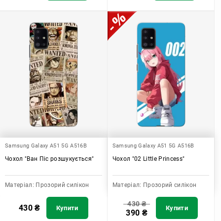
Samsung Galaxy A51 5G A516B
Samsung Galaxy A51 5G A516B
Чохол "Ван Піс розшукується"
Чохол "02 Little Princess"
Матеріал:
Прозорий силікон
Матеріал:
Прозорий силікон
430
₴
430
₴
Купити
Купити
390
₴