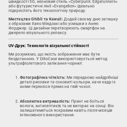
швидкості 5G, неоновий стиль «Cyberpunk: Edgerunners»
або футуристичні лінії «Evangelion» ідеально
підкреслять його технологічну природу.
Мистецтво Ghibli та Kawaii:
Додай своєму дню затишку
з образами Хаяо Міядзакі або усмішки з Анею
Форджер. Ці дизайни перетворюють смартфон на
джерело візуального релаксу.
UV-Друк: Технологія візуальної стійкості
Ми розуміємо, що якість зображення має бути
бездоганною. У DikoCase використовується метод
ультрафіолетового запікання чорнил:
Фотографічна чіткість:
Ми передаємо найдрібніші
деталі рисовки та соковиті кольори, наче кадр із
аніме перенісся прямо на твій чохол.
Абсолютна витривалість:
Принт не боїться
вологи, антисептиків та не вигорає на сонці. Він
залишатиметься яскравим навіть після місяців
інтенсивного використання.