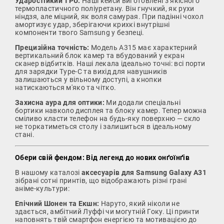
Ударостійкий TPU:
Наші кейси виготовлені з якісного
термопластичного поліуретану. Він гнучкий, як рухи
ніндзя, але міцний, як воля самурая. При падінні чохол
амортизує удар, зберігаючи крихкі внутрішні
компоненти твого Samsung у безпеці.
Прецизійна точність:
Модель A315 має характерний
вертикальний блок камер та вбудований у екран
сканер відбитків. Наші лекала ідеально точні: всі порти
для зарядки Type-C та вихід для навушників
залишаються у вільному доступі, а кнопки
натискаються м'яко та чітко.
Захисна аура для оптики:
Ми додали спеціальні
бортики навколо дисплея та блоку камер. Тепер можна
сміливо класти телефон на будь-яку поверхню — скло
не торкатиметься столу і залишиться в ідеальному
стані.
Обери свій фендом: Від легенд до нових онґоїнґів
В нашому каталозі
аксесуарів для Samsung Galaxy A31
зібрані сотні принтів, що відображають різні грані
аніме-культури:
Епічний Шонен та Екшн:
Наруто, який ніколи не
здається, амбітний Луффі чи могутній Гоку. Ці принти
наповнять твій смартфон енергією та мотивацією до