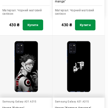
manga"
Матеріал:
Чорний матовий
Матеріал:
Чорний матовий
силікон
силікон
430
₴
430
₴
Купити
Купити
Samsung Galaxy A31 A315
Samsung Galaxy A31 A315
Чохол "Sukuna"
Чохол "Хелсинг Алукард"