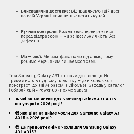
Блискавична доставка:
Відправляємо твій дроп
по всій Україні швидше, ніж летить кунай.
Ручний контроль:
Кожен кейс перевіряється
перед відправкою — ми за ідеальну якість без
дефектів.
Ми — свої:
Ми самі фанатіємо від аніме, тому
робимо мерч, яким пишаємося самі.
Твій Samsung Galaxy A31 готовий до еволюції. Не
тримай його в нудному пластику — дай волю своїй
пристрасті до аніме разом із DikoCase! Заходь у каталог
і обирай свій «Power-up» прямо зараз!
🔥 Які аніме чохли для Samsung Galaxy A31 A315
популярні в 2026 році?
🧐 Яка ціна на аніме чохли для Samsung Galaxy A31
A315 в 2026 році?
😎 Де придбати аніме чохли для Samsung Galaxy
A31 A315?