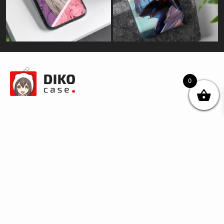
0
© DIKOcase 2026
ФОП Карпенко Альона Андріївна
Розділи
Про компанію