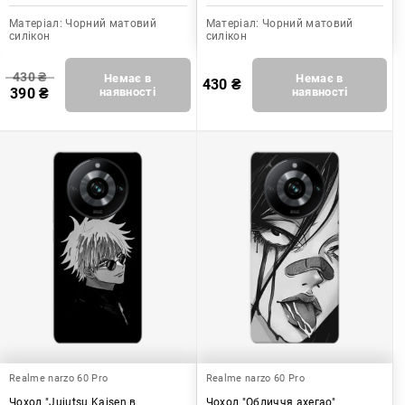
Матеріал:
Чорний матовий
Матеріал:
Чорний матовий
силікон
силікон
430
₴
Немає в
Немає в
430
₴
390
₴
наявності
наявності
Realme narzo 60 Pro
Realme narzo 60 Pro
Чохол "Jujutsu Kaisen в
Чохол "Обличчя ахегао"