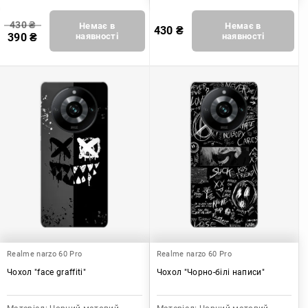
430
₴
Немає в
Немає в
430
₴
390
₴
наявності
наявності
Realme narzo 60 Pro
Realme narzo 60 Pro
Чохол "face graffiti"
Чохол "Чорно-білі написи"