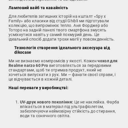
Ламповий вайб та кавайність
Для любителів затишних історій на кшталт «Spy x
Family» або класики від студії Ghibli ми підготували
колекцію, що випромінює тепло. Аня Форджер або
Тоторо на задній панелі твого смартфона змусять
усміхнутися навіть у самий похмурий день. Це
ідеальний спосіб додати трохи магії у повсякденність.
Технологія створення ідеального аксесуара від
dikocase
Ми не визнаємо компромісів у якості. Кожен
чохол для
Realme narzo 60 Pro
виготовляється за передовими
стандартами, щоб ти отримав продукт, який не
хочеться випускати з рук. Ми — фанати своєї справи, і
це відчувається в кожній деталі.
Наші переваги у виробництві:
UV-друк нового покоління:
Це не наклейка. Фарба
впікається в матеріал під ультрафіолетом,
забезпечуючи неймовірну стійкість до стирання,
води та сонячного світла.