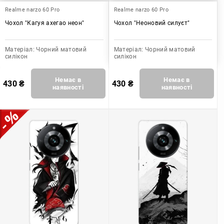
Realme narzo 60 Pro
Realme narzo 60 Pro
Чохол "Кагуя ахегао неон"
Чохол "Неоновий силуєт"
Матеріал:
Чорний матовий
Матеріал:
Чорний матовий
силікон
силікон
Немає в
Немає в
430
₴
430
₴
наявності
наявності