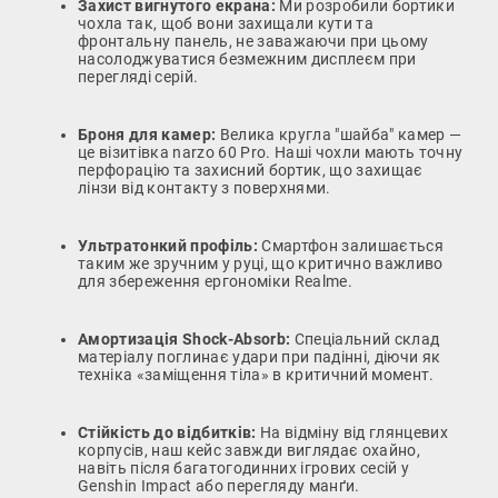
Захист вигнутого екрана:
Ми розробили бортики
чохла так, щоб вони захищали кути та
фронтальну панель, не заважаючи при цьому
насолоджуватися безмежним дисплеєм при
перегляді серій.
Броня для камер:
Велика кругла "шайба" камер —
це візитівка narzo 60 Pro. Наші чохли мають точну
перфорацію та захисний бортик, що захищає
лінзи від контакту з поверхнями.
Ультратонкий профіль:
Смартфон залишається
таким же зручним у руці, що критично важливо
для збереження ергономіки Realme.
Амортизація Shock-Absorb:
Спеціальний склад
матеріалу поглинає удари при падінні, діючи як
техніка «заміщення тіла» в критичний момент.
Стійкість до відбитків:
На відміну від глянцевих
корпусів, наш кейс завжди виглядає охайно,
навіть після багатогодинних ігрових сесій у
Genshin Impact або перегляду манґи.