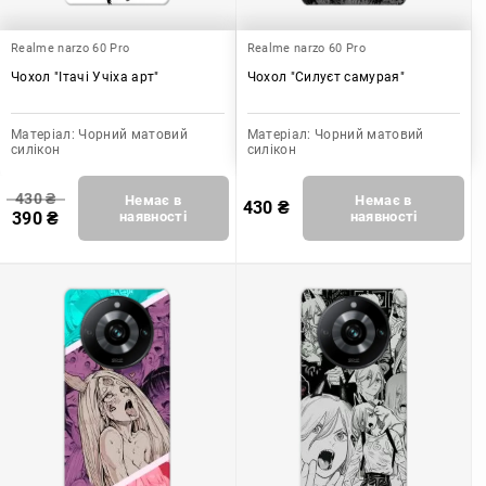
Realme narzo 60 Pro
Realme narzo 60 Pro
Чохол "Ітачі Учіха арт"
Чохол "Силуєт самурая"
Матеріал:
Чорний матовий
Матеріал:
Чорний матовий
силікон
силікон
430
₴
Немає в
Немає в
430
₴
390
₴
наявності
наявності