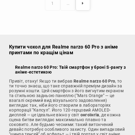
1
…
Купити чохол
для Realme narzo 60 Pro з аніме
принтами по кращім цінам
Realme narzo 60 Pro: Твій смартфон у броні S-рангу з
аніме-естетикою
Привіт, отаку! Якщо ти вибрав
Realme narzo 60 Pro
, то
ти точно знаєш, що таке справжній преміум-дизайн за
розумні кошти. Цей смартфон з його вигнутим екраном
та стильною задньою панеллю ("Mars Orange" — це
взагалі окремий вид візуального задоволення)
виглядає так, ніби його створили в лабораторіях
корпорації "Капсул". Його 120-герцовий AMOLED-
дисплей — це ідеальне вікно у світ
онгоїнгів
, де кожна
сцена битви виглядає максимально плавно та
соковито. Але будьмо чесними: такий витончений
девайс потребує особливого захисту. Один випадковий
"шинра тенсей" об асфальт — і твій портал у світ аніме