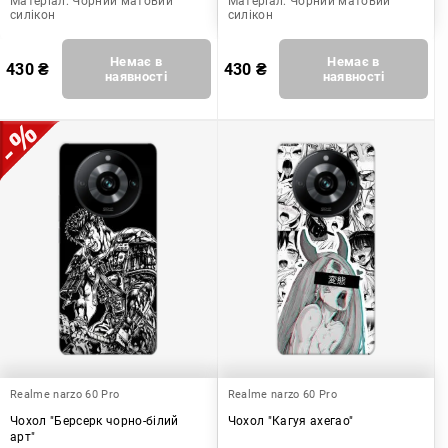
Матеріал:
Чорний матовий
Матеріал:
Чорний матовий
силікон
силікон
Немає в
Немає в
430
₴
430
₴
наявності
наявності
Realme narzo 60 Pro
Realme narzo 60 Pro
Чохол "Берсерк чорно-білий
Чохол "Кагуя ахегао"
арт"