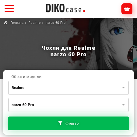
Головна
Realme
narzo 60 Pro
Чохли для Realme
narzo 60 Pro
Обрати модель:
Realme
Xiaomi
Samsung
Apple
narzo 60 Pro
Huawei
Oppo
Realme
TECNO
ZTE
OnePlus
Google
Doogee
Фільтр
Infinix
Sony
Motorola