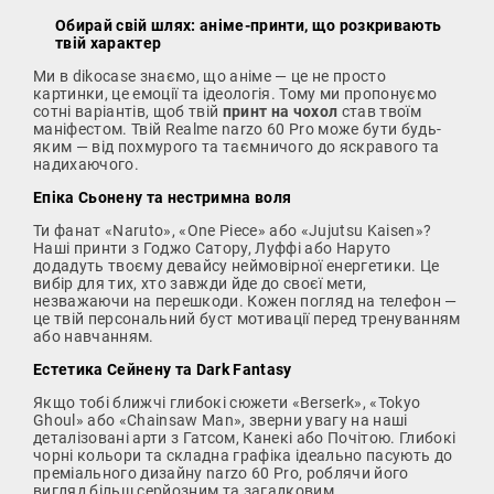
Обирай свій шлях: аніме-принти, що розкривають
твій характер
Ми в dikocase знаємо, що аніме — це не просто
картинки, це емоції та ідеологія. Тому ми пропонуємо
сотні варіантів, щоб твій
принт на чохол
став твоїм
маніфестом. Твій Realme narzo 60 Pro може бути будь-
яким — від похмурого та таємничого до яскравого та
надихаючого.
Епіка Сьонену та нестримна воля
Ти фанат «Naruto», «One Piece» або «Jujutsu Kaisen»?
Наші принти з Годжо Сатору, Луффі або Наруто
додадуть твоєму девайсу неймовірної енергетики. Це
вибір для тих, хто завжди йде до своєї мети,
незважаючи на перешкоди. Кожен погляд на телефон —
це твій персональний буст мотивації перед тренуванням
або навчанням.
Естетика Сейнену та Dark Fantasy
Якщо тобі ближчі глибокі сюжети «Berserk», «Tokyo
Ghoul» або «Chainsaw Man», зверни увагу на наші
деталізовані арти з Гатсом, Канекі або Почітою. Глибокі
чорні кольори та складна графіка ідеально пасують до
преміального дизайну narzo 60 Pro, роблячи його
вигляд більш серйозним та загадковим.