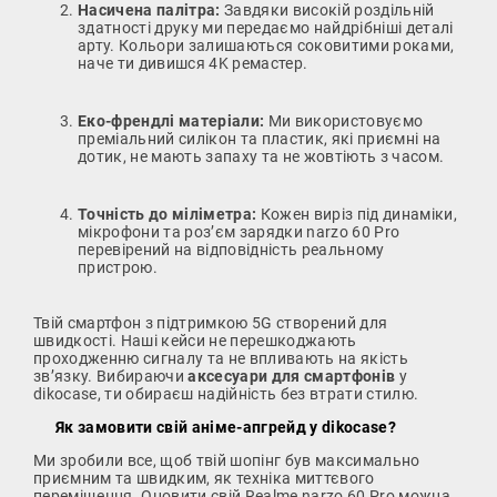
Насичена палітра:
Завдяки високій роздільній
здатності друку ми передаємо найдрібніші деталі
арту. Кольори залишаються соковитими роками,
наче ти дивишся 4K ремастер.
Еко-френдлі матеріали:
Ми використовуємо
преміальний силікон та пластик, які приємні на
дотик, не мають запаху та не жовтіють з часом.
Точність до міліметра:
Кожен виріз під динаміки,
мікрофони та роз’єм зарядки narzo 60 Pro
перевірений на відповідність реальному
пристрою.
Твій смартфон з підтримкою 5G створений для
швидкості. Наші кейси не перешкоджають
проходженню сигналу та не впливають на якість
зв’язку. Вибираючи
аксесуари для смартфонів
у
dikocase, ти обираєш надійність без втрати стилю.
Як замовити свій аніме-апгрейд у dikocase?
Ми зробили все, щоб твій шопінг був максимально
приємним та швидким, як техніка миттєвого
переміщення. Оновити свій Realme narzo 60 Pro можна