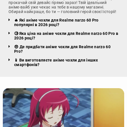
прокачай свій девайс прямо зараз! Твій ідеальний
аніме-вайб уже чекає на тебе в нашому магазині.
Обирай найкраще, бо ти — головний герой своєї історії!
🔥 Які аніме чохли для Realme narzo 60 Pro
популярні в 2026 році?
🧐 Яка ціна на аніме чохли для Realme narzo 60 Pro в
2026 році?
😎 Де придбати аніме чохли для Realme narzo 60
Pro?
📱 Ви виготовляєте аніме чохли для інших
смартфонів?