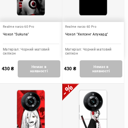
Realme narzo 60 Pro
Realme narzo 60 Pro
Чохол "Sukuna"
Чохол "Хелсинг Алукард"
Матеріал:
Чорний матовий
Матеріал:
Чорний матовий
силікон
силікон
Немає в
Немає в
430
₴
430
₴
наявності
наявності