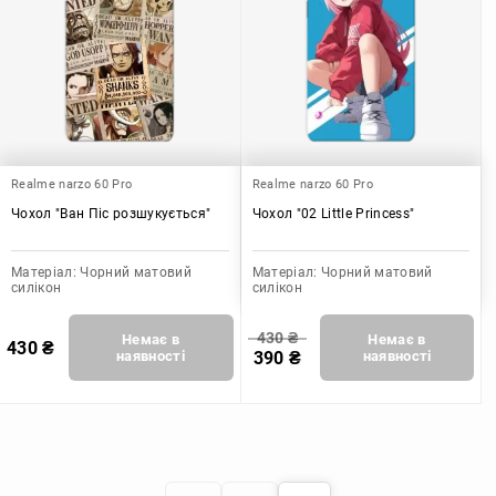
Realme narzo 60 Pro
Realme narzo 60 Pro
Чохол "Ван Піс розшукується"
Чохол "02 Little Princess"
Матеріал:
Чорний матовий
Матеріал:
Чорний матовий
силікон
силікон
430
₴
Немає в
Немає в
430
₴
наявності
390
₴
наявності