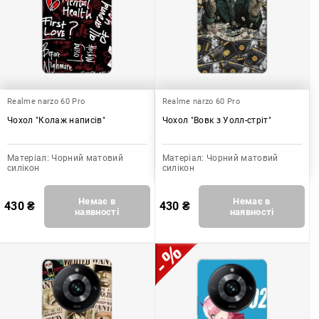
Realme narzo 60 Pro
Realme narzo 60 Pro
Чохол "Колаж написів"
Чохол "Вовк з Уолл-стріт"
Матеріал:
Чорний матовий
Матеріал:
Чорний матовий
силікон
силікон
Немає в
Немає в
430
₴
430
₴
наявності
наявності