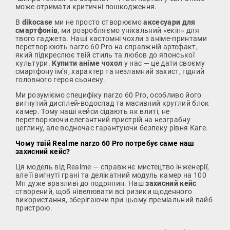
може отримати критичні пошкодження.
В
dikocase
ми не просто створюємо
аксесуари для
смартфонів
, ми розробляємо унікальний «екіп» для
твого гаджета. Наші кастомні чохли з аніме-принтами
перетворюють narzo 60 Pro на справжній артефакт,
який підкреслює твій стиль та любов до японської
культури.
Купити аніме чохол
у нас — це дати своєму
смартфону ім’я, характер та незламний захист, гідний
головного героя сьонену.
Ми розуміємо специфіку narzo 60 Pro, особливо його
вигнутий дисплей-водоспад та масивний круглий блок
камер. Тому наші кейси сідають як влиті, не
перетворюючи елегантний пристрій на незграбну
цеглину, але водночас гарантуючи безпеку рівня Каге.
Чому твій Realme narzo 60 Pro потребує саме наш
захисний кейс?
Ця модель від Realme — справжнє мистецтво інженерії,
але її вигнуті грані та делікатний модуль камер на 100
Мп дуже вразливі до подряпин. Наш
захисний кейс
створений, щоб нівелювати всі ризики щоденного
використання, зберігаючи при цьому преміальний вайб
пристрою.