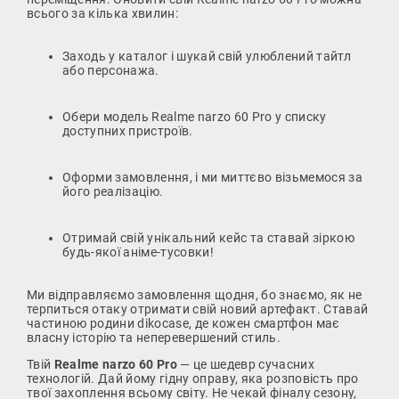
всього за кілька хвилин:
Заходь у каталог і шукай свій улюблений тайтл
або персонажа.
Обери модель Realme narzo 60 Pro у списку
доступних пристроїв.
Оформи замовлення, і ми миттєво візьмемося за
його реалізацію.
Отримай свій унікальний кейс та ставай зіркою
будь-якої аніме-тусовки!
Ми відправляємо замовлення щодня, бо знаємо, як не
терпиться отаку отримати свій новий артефакт. Ставай
частиною родини dikocase, де кожен смартфон має
власну історію та неперевершений стиль.
Твій
Realme narzo 60 Pro
— це шедевр сучасних
технологій. Дай йому гідну оправу, яка розповість про
твої захоплення всьому світу. Не чекай фіналу сезону,