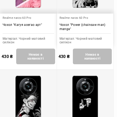
Realme narzo 60 Pro
Realme narzo 60 Pro
Чохол "Кагуя ахегао арт"
Чохол "Power (chainsaw man)
manga"
Матеріал:
Чорний матовий
Матеріал:
Чорний матовий
силікон
силікон
Немає в
Немає в
430
₴
430
₴
наявності
наявності