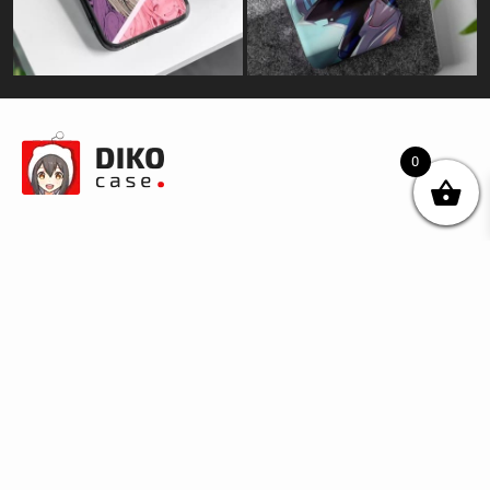
0
© DIKOcase 2026
ФОП Карпенко Альона Андріївна
Розділи
Про компанію
Доставка та оплата