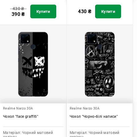
430
₴
430
₴
Купити
Купити
390
₴
Realme Narzo 30A
Realme Narzo 30A
Чохол "face graffiti"
Чохол "Чорно-білі написи"
Матеріал:
Чорний матовий
Матеріал:
Чорний матовий