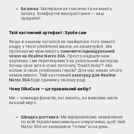
Безпека:
Матеріали не токсичні та не мають
запаху. Комфортне використання — наш
пріоритет.
Твій кастомний артефакт: Зроби сам
Якщо в нашому каталозі не знайшлося того самого
кадру з твоєї улюбленої манги, не засмучуйся. Ми
пропонуємо можливість
замовити індивідуальний
чохол на Realme Narzo 30A
. Просто надішли нам
картинку, і ми перетворимо її на унікальний аксесуар.
Хочеш своє ім’я в стилі логотипу "Death Note"? Або
колаж зі своїх улюблених героїв? Для нас немає нічого
неможливого. Твій кастомний
аксесуар для Realme
Narzo 30A
буде єдиним у своєму роді.
Чому DikoCase — це правильний вибір?
Ми — команда фанатів, які знають, як важливо мати
якісний мерч.
Швидка доставка:
Ми відправляємо замовлення
по всій Україні максимально оперативно, щоб твій
Narzo 30A не залишався "голим" ні на день.