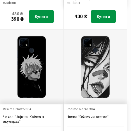
силікон
силікон
430
₴
430
₴
Купити
Купити
390
₴
Realme Narzo 30A
Realme Narzo 30A
Чохол "Jujutsu Kaisen в
Чохол "Обличчя ахегао"
окулярах"