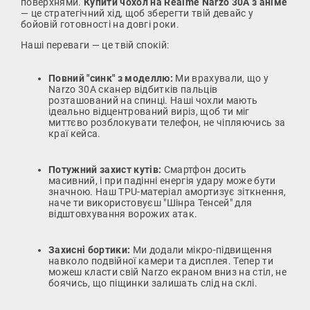
поверхнями.
Купити чохол на Realme Narzo 30A з аніме
— це стратегічний хід, щоб зберегти твій девайс у
бойовій готовності на довгі роки.
Наші переваги — це твій спокій:
Повний "синк" з моделлю:
Ми врахували, що у
Narzo 30A сканер відбитків пальців
розташований на спинці. Наші чохли мають
ідеально відцентрований виріз, щоб ти міг
миттєво розблокувати телефон, не чіпляючись за
краї кейса.
Потужний захист кутів:
Смартфон досить
масивний, і при падінні енергія удару може бути
значною. Наш TPU-матеріал амортизує зіткнення,
наче ти використовуєш "Шінра Тенсей" для
відштовхування ворожих атак.
Захисні бортики:
Ми додали мікро-підвищення
навколо подвійної камери та дисплея. Тепер ти
можеш класти свій Narzo екраном вниз на стіл, не
боячись, що піщинки залишать слід на склі.