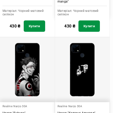
manga"
Матеріал:
Чорний матовий
Матеріал:
Чорний матовий
силікон
силікон
430
₴
430
₴
Купити
Купити
Realme Narzo 30A
Realme Narzo 30A
Чохол "Sukuna"
Чохол "Хелсинг Алукард"