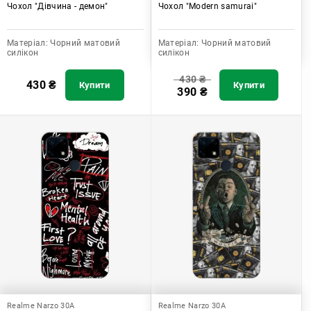
Чохол "Дівчина - демон"
Чохол "Modern samurai"
Матеріал:
Чорний матовий
Матеріал:
Чорний матовий
силікон
силікон
430
₴
430
₴
Купити
Купити
390
₴
Realme Narzo 30A
Realme Narzo 30A