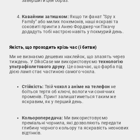
завершити цей образ.
Кавайним затишком:
Якщо ти фанат "Spy x
Family" або милих покемонів, наші яскраві та
соковиті принти з Анею Форджер чи Пікачу
додадуть тобі настрою навіть у похмурий день.
Якість, що проходить крізь час (і битви)
Ми не визнаємо дешевих наклейок, що злазять через
тиждень. У DikoCase ми використовуємо
технологію
ультрафіолетового друку
. Це означає, що фарба під
дією ламп стає частиною самого чохла.
Стійкість:
Твій
чохол з аніме на телефон
не
боїться тертя об ключі, вологи чи сонячних
променів. Принт залишатиметься таким же
яскравим, як у перший день.
Кольоропередача:
Ми використовуємо
преміальні чорнила, які дозволяють передати
глибину чорного кольору та яскравість неонових
відтінків.