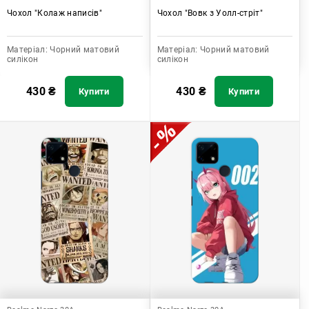
Чохол "Колаж написів"
Чохол "Вовк з Уолл-стріт"
Матеріал:
Чорний матовий
Матеріал:
Чорний матовий
силікон
силікон
430
₴
430
₴
Купити
Купити