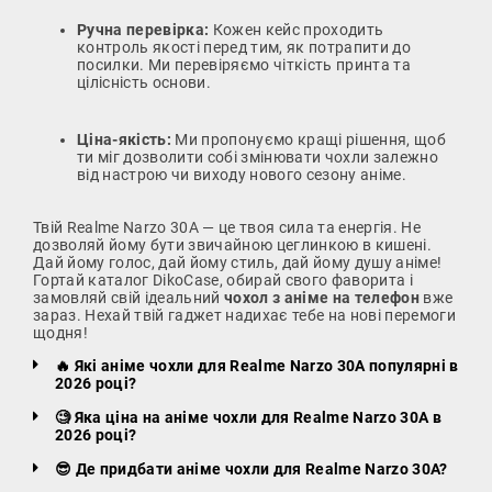
Ручна перевірка:
Кожен кейс проходить
контроль якості перед тим, як потрапити до
посилки. Ми перевіряємо чіткість принта та
цілісність основи.
Ціна-якість:
Ми пропонуємо кращі рішення, щоб
ти міг дозволити собі змінювати чохли залежно
від настрою чи виходу нового сезону аніме.
Твій Realme Narzo 30A — це твоя сила та енергія. Не
дозволяй йому бути звичайною цеглинкою в кишені.
Дай йому голос, дай йому стиль, дай йому душу аніме!
Гортай каталог DikoCase, обирай свого фаворита і
замовляй свій ідеальний
чохол з аніме на телефон
вже
зараз. Нехай твій гаджет надихає тебе на нові перемоги
щодня!
🔥 Які аніме чохли для Realme Narzo 30A популярні в
2026 році?
🧐 Яка ціна на аніме чохли для Realme Narzo 30A в
2026 році?
😎 Де придбати аніме чохли для Realme Narzo 30A?