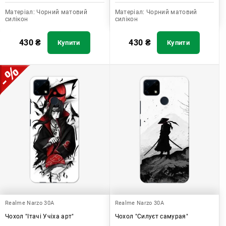
Матеріал:
Чорний матовий
Матеріал:
Чорний матовий
силікон
силікон
430
₴
430
₴
Купити
Купити
Realme Narzo 30A
Realme Narzo 30A
Чохол "Ітачі Учіха арт"
Чохол "Силуєт самурая"