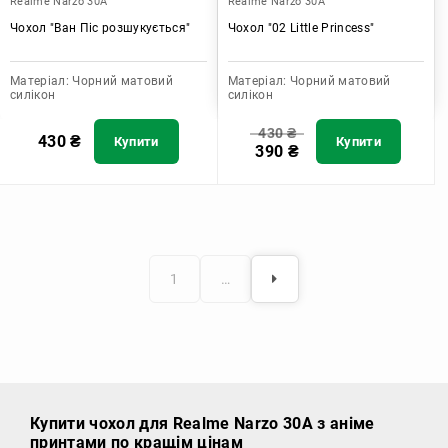
Realme Narzo 30A
Realme Narzo 30A
Чохол "Ван Піс розшукується"
Чохол "02 Little Princess"
Матеріал:
Чорний матовий
Матеріал:
Чорний матовий
силікон
силікон
430
₴
430
₴
Купити
Купити
390
₴
1
…
Купити чохол
для Realme Narzo 30A з аніме
принтами по кращім цінам