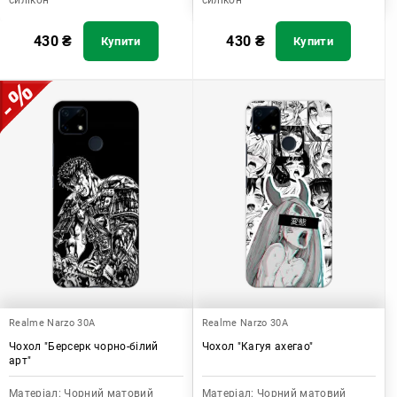
силікон
силікон
430
₴
430
₴
Купити
Купити
Realme Narzo 30A
Realme Narzo 30A
Чохол "Берсерк чорно-білий
Чохол "Кагуя ахегао"
арт"
Матеріал:
Чорний матовий
Матеріал:
Чорний матовий