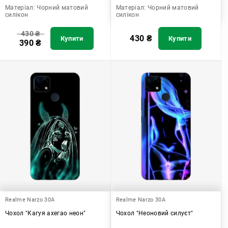
Матеріал:
Чорний матовий
Матеріал:
Чорний матовий
силікон
силікон
430
₴
430
₴
Купити
Купити
390
₴
Realme Narzo 30A
Realme Narzo 30A
Чохол "Кагуя ахегао неон"
Чохол "Неоновий силуєт"