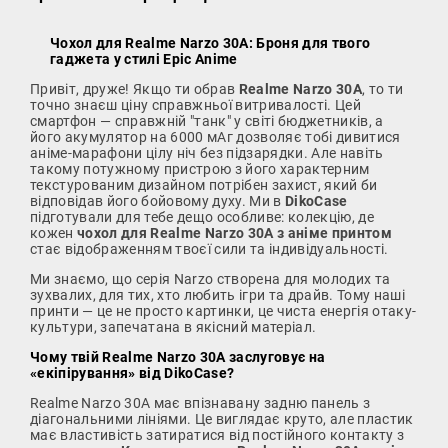
Чохол для Realme Narzo 30A: Броня для твого
гаджета у стилі Epic Anime
Привіт, друже! Якщо ти обрав
Realme Narzo 30A
, то ти
точно знаєш ціну справжньої витривалості. Цей
смартфон — справжній "танк" у світі бюджетників, а
його акумулятор на 6000 мАг дозволяє тобі дивитися
аніме-марафони цілу ніч без підзарядки. Але навіть
такому потужному пристрою з його характерним
текстурованим дизайном потрібен захист, який би
відповідав його бойовому духу. Ми в
DikoCase
підготували для тебе дещо особливе: колекцію, де
кожен
чохол для Realme Narzo 30A з аніме принтом
стає відображенням твоєї сили та індивідуальності.
Ми знаємо, що серія Narzo створена для молодих та
зухвалих, для тих, хто любить ігри та драйв. Тому наші
принти — це не просто картинки, це чиста енергія отаку-
культури, запечатана в якісний матеріал.
Чому твій Realme Narzo 30A заслуговує на
«екіпірування» від DikoCase?
Realme Narzo 30A має впізнавану задню панель з
діагональними лініями. Це виглядає круто, але пластик
має властивість затиратися від постійного контакту з