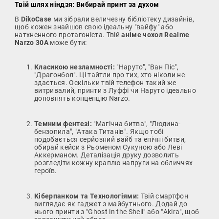
Твій шлях ніндзя: Вибирай принт за духом
В
DikoCase
ми зібрали величезну бібліотеку дизайнів,
щоб кожен знайшов свою ідеальну "вайфу" або
натхненного протагоніста. Твій
аніме чохол Realme
Narzo 30A
може бути:
Класикою незламності:
"Наруто", "Ван Піс",
"Драгонбол". Ці тайтли про тих, хто ніколи не
здається. Оскільки твій телефон такий же
витривалий, принти з Луффі чи Наруто ідеально
доповнять концепцію Narzo.
Темним фентезі:
"Магічна битва", "Людина-
бензопила", "Атака Титанів". Якщо тобі
подобається серйозний вайб та епічні битви,
обирай кейси з Рьоменом Сукуною або Леві
Аккерманом. Деталізація друку дозволить
розгледіти кожну краплю напруги на обличчях
героїв.
Кіберпанком та Технологіями:
Твій смартфон
виглядає як гаджет з майбутнього. Додай до
нього принти з "Ghost in the Shell" або "Akira", щоб