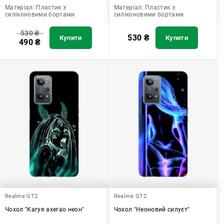
Матеріал:
Пластик з
Матеріал:
Пластик з
силіконовими бортами
силіконовими бортами
530
₴
530
₴
Купити
Купити
490
₴
Realme GT2
Realme GT2
Чохол "Кагуя ахегао неон"
Чохол "Неоновий силуєт"