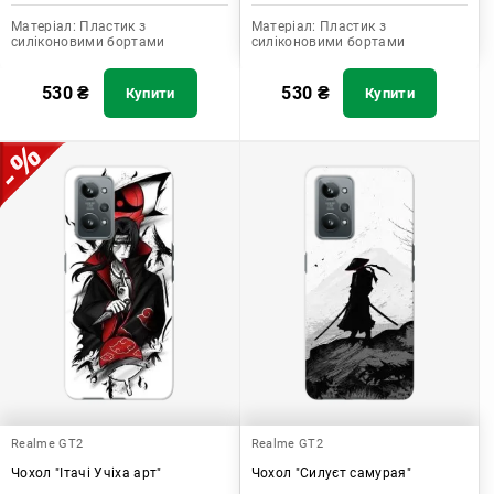
Матеріал:
Пластик з
Матеріал:
Пластик з
силіконовими бортами
силіконовими бортами
530
₴
530
₴
Купити
Купити
Realme GT2
Realme GT2
Чохол "Ітачі Учіха арт"
Чохол "Силуєт самурая"