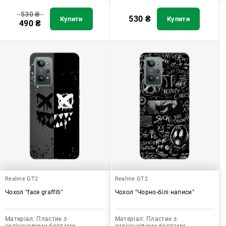
530
₴
530
₴
Купити
Купити
490
₴
Realme GT2
Realme GT2
Чохол "face graffiti"
Чохол "Чорно-білі написи"
Матеріал:
Пластик з
Матеріал:
Пластик з