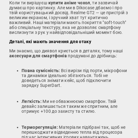
Коли ти вирішуєш
купити аніме чохол
, ти зазвичай
думаєш про картинку. Але ми в Dikocase дбаємо і про
твій користувацький досвід. Realme GT2 — це пристрій з
великим екраном, і зручний хват тут критично
важливий. Наші матеріали мають покриття "soft-touch"
або спеціальну текстуру, яка не дозволяє смартфону
вислизнути з рук у найвідповідальніший момент бою.
Деталі, які мають значення для отаку
Ми знаємо, що диявол криється в деталях, тому наші
аксесуари для смартфонів
продумані до дрібниць:
Повна сумісність:
Всі вирізи під порти, мікрофони
та динаміки ідеально збігаються. Тобі не
доведеться знімати кейс, щоб підключити
зарядку SuperDart.
Легкість:
Ми не обважнюємо смартфон. Твій
девайс залишається таким же спритним, але
отримує +100 до захисту та стилю.
Терморегуляція:
Матеріали підібрані так, щоб не
перешкоджати відведенню тепла від процесора
під час інтенсивних ігрових навантажень.