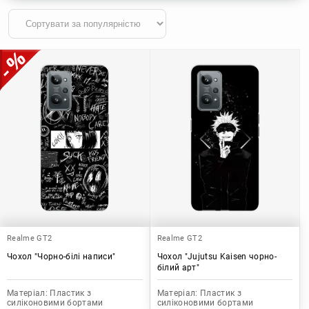
Realme GT2
Realme GT2
Чохол "Чорно-білі написи"
Чохол "Jujutsu Kaisen чорно-
білий арт"
Матеріал:
Пластик з
Матеріал:
Пластик з
силіконовими бортами
силіконовими бортами