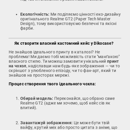
Екологічність:
Ми поділяємо цінності еко-дизайну
оригінального Realme GT2 (Paper Tech Master
Design), тому використовуємо безпечні та якісні
фарби.
Як створити власний кастомний кейс у Dikocase?
Не знайшов ідеального принту в каталозі? Не
проблема! Ми даємо тобі можливість стати "манґакою"
власного стилю. Ти можеш замовити унікальний
принт
на чохол
, надіславши нам будь-яке зображення — чи то
скріншот з улюбленого епізоду, чи то фан-арт, який ти
знайшов на просторах мережі.
Процес створення твого ідеального чохла:
Обирай модель:
Переконайся, що обрано саме
Realme GT2 (адже ми хочемо, щоб кейс сів як
влитий).
Завантажуй зображення:
Це може бути твій
вайфу, крутий мех або просто цитата з аніме, що