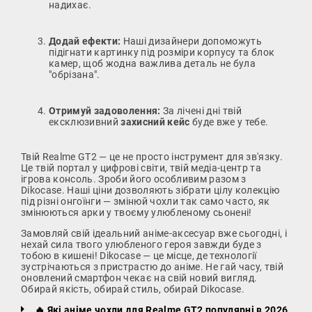
надихає.
Додай ефекти:
Наші дизайнери допоможуть
підігнати картинку під розміри корпусу та блок
камер, щоб жодна важлива деталь не була
"обрізана".
Отримуй задоволення:
За лічені дні твій
ексклюзивний
захисний кейс
буде вже у тебе.
Твій Realme GT2 — це не просто інструмент для зв'язку.
Це твій портал у цифрові світи, твій медіа-центр та
ігрова консоль. Зроби його особливим разом з
Dikocase. Наші ціни дозволяють зібрати цілу колекцію
під різні онгоїнги — змінюй чохли так само часто, як
змінюються арки у твоєму улюбленому сьонені!
Замовляй свій ідеальний аніме-аксесуар вже сьогодні, і
нехай сила твого улюбленого героя завжди буде з
тобою в кишені! Dikocase — це місце, де технології
зустрічаються з пристрастю до аніме. Не гай часу, твій
оновлений смартфон чекає на свій новий вигляд.
Обирай якість, обирай стиль, обирай Dikocase.
🔥 Які аніме чохли для Realme GT2 популярні в 2026