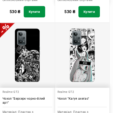
силіконовими бортами
силіконовими бортами
530
₴
530
₴
Купити
Купити
Realme GT2
Realme GT2
Чохол "Берсерк чорно-білий
Чохол "Кагуя ахегао"
арт"
Матеріал:
Пластик з
Матеріал:
Пластик з