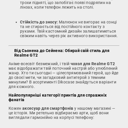
трохи підняті, що запобігає появі подряпин на
лінзах, коли телефон лежить на столі.
Стійкість до зносу:
Малюнок не вигорає на сонці
та не стирається від постійного контакту з
руками. Твій кастомний дизайн залишатиметься
свіжим навіть через рік активного використання.
Від Сьонена до Сейнена: Обирай свій стиль для
Realme GT2
Аніме-всесвіт безмежний, і твій
чохол для Realme GT2
має відображати твій поточний настрій або улюблений
жанр. Хто ти сьогодні — цілеспрямований герой, що йде
до своєї мети, чи загадковий антигерой з темним
минулим? В асортименті Dikocase знайдуться варіанти
для кожного.
Найпопулярніші категорії принтів для справжніх
фанатів
Кожен
аксесуар для смартфонів
у нашому магазині —
це історія. Ми ретельно відбираємо арти, щоб вони
виглядали гармонійно на корпусі телефону: