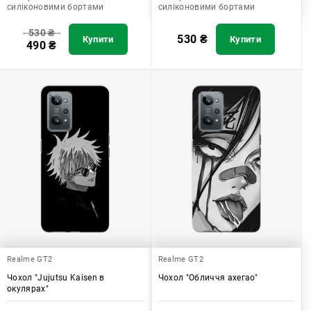
силіконовими бортами
силіконовими бортами
530
₴
530
₴
Купити
Купити
490
₴
Realme GT2
Realme GT2
Чохол "Jujutsu Kaisen в
Чохол "Обличчя ахегао"
окулярах"