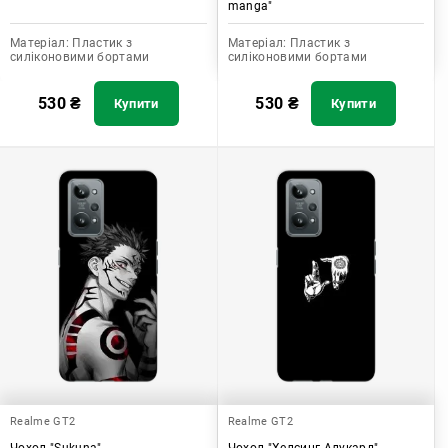
manga"
Матеріал:
Пластик з
Матеріал:
Пластик з
силіконовими бортами
силіконовими бортами
530
₴
530
₴
Купити
Купити
Realme GT2
Realme GT2
Чохол "Sukuna"
Чохол "Хелсинг Алукард"