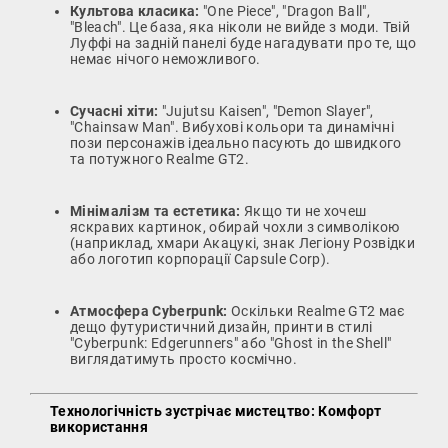
Культова класика:
"One Piece", "Dragon Ball",
"Bleach". Це база, яка ніколи не вийде з моди. Твій
Луффі на задній панелі буде нагадувати про те, що
немає нічого неможливого.
Сучасні хіти:
"Jujutsu Kaisen", "Demon Slayer",
"Chainsaw Man". Вибухові кольори та динамічні
пози персонажів ідеально пасують до швидкого
та потужного Realme GT2.
Мінімалізм та естетика:
Якщо ти не хочеш
яскравих картинок, обирай чохли з символікою
(наприклад, хмари Акацукі, знак Легіону Розвідки
або логотип корпорації Capsule Corp).
Атмосфера Cyberpunk:
Оскільки Realme GT2 має
дещо футуристичний дизайн, принти в стилі
"Cyberpunk: Edgerunners" або "Ghost in the Shell"
виглядатимуть просто космічно.
Технологічність зустрічає мистецтво: Комфорт
використання