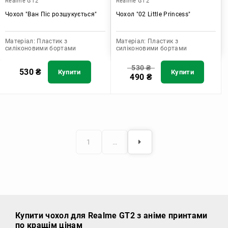
Realme GT2
Realme GT2
Чохол "Ван Піс розшукується"
Чохол "02 Little Princess"
Матеріал:
Пластик з
Матеріал:
Пластик з
силіконовими бортами
силіконовими бортами
530
₴
530
₴
Купити
Купити
490
₴
1
…
Купити чохол
для Realme GT2 з аніме принтами
по кращім цінам