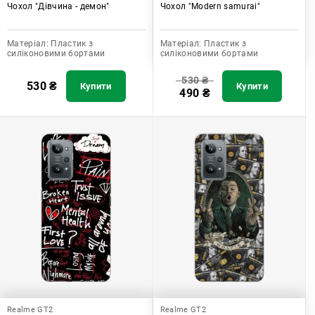
Чохол "Дівчина - демон"
Чохол "Modern samurai"
Матеріал:
Пластик з
Матеріал:
Пластик з
силіконовими бортами
силіконовими бортами
530
₴
530
₴
Купити
Купити
490
₴
Realme GT2
Realme GT2