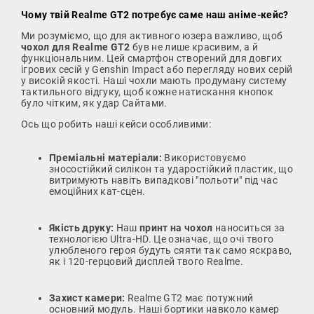
Чому твій Realme GT2 потребує саме наш аніме-кейс?
Ми розуміємо, що для активного юзера важливо, щоб
чохол для Realme GT2
був не лише красивим, а й
функціональним. Цей смартфон створений для довгих
ігрових сесій у Genshin Impact або перегляду нових серій
у високій якості. Наші чохли мають продуману систему
тактильного відгуку, щоб кожне натискання кнопок
було чітким, як удар Сайтами.
Ось що робить наші кейси особливими:
Преміальні матеріали:
Використовуємо
зносостійкий силікон та ударостійкий пластик, що
витримують навіть випадкові "польоти" під час
емоційних кат-сцен.
Якість друку:
Наш
принт на чохол
наноситься за
технологією Ultra-HD. Це означає, що очі твого
улюбленого героя будуть сяяти так само яскраво,
як і 120-герцовий дисплей твого Realme.
Захист камери:
Realme GT2 має потужний
основний модуль. Наші бортики навколо камер