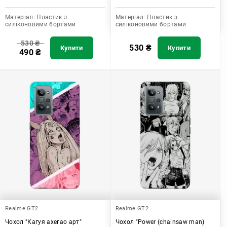
Матеріал:
Пластик з
Матеріал:
Пластик з
силіконовими бортами
силіконовими бортами
530
₴
530
₴
Купити
Купити
490
₴
Realme GT2
Realme GT2
Чохол "Кагуя ахегао арт"
Чохол "Power (chainsaw man)