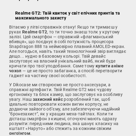
Realme GT2: Твій квиток у світ епічних принтів та
максимального захисту
Вітаємо у лігві справжніх отаку! Якщо ти тримаєш у
руках
Realme GT2
, то ти точно знаєш толк у крутому
залізі. Цей смартфон — справжній «флагманський
вбивця», що поєднує в собі потужність процесора
Snapdragon 888 та неймовірно плавний AMOLED-екран.
Але погодься, навіть такий технологічний звір виглядає
дещо... нудно в базовому кольорі. Твій девайс
заслуговує на власний унікальний вайб, який буде
кричати про твої уподобання. Саме тому
купити аніме
чохол
— це не просто забаганка, а спосіб перетворити
гаджет на частину своєї особистості.
У Dikocase ми створюємо не просто аксесуари, а
справжні артефакти. Твій Realme GT2 має чудову
ергономіку та блок камер, що заслуговує на особливу
увагу. Наш
захисний кейс
розроблений так, щоб
ідеально повторювати кожен вигин корпусу, не
додаючи зайвого об’єму, але забезпечуючи надійний
"бронезахист", як у кращих меха-тайтлах. Коли ти
дістаєш смартфон з кишені, оточуючі мають одразу
розуміти: перед ними людина, яка шанує класику на
кшталт «Наруто» або стежить за кожним свіжим
онгоїнгом
.