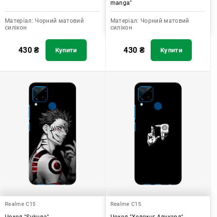
manga"
Матеріал:
Чорний матовий
Матеріал:
Чорний матовий
силікон
силікон
430
₴
430
₴
Купити
Купити
Realme C15
Realme C15
Чохол "Sukuna"
Чохол "Хелсинг Алукард"