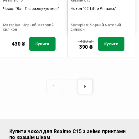
Realme C15
Realme C15
Чохол "Ван Піс розшукується"
Чохол "02 Little Princess"
Матеріал:
Чорний матовий
Матеріал:
Чорний матовий
силікон
силікон
430
₴
430
₴
Купити
Купити
390
₴
1
…
Купити чохол
для Realme C15 з аніме принтами
по кращім цінам