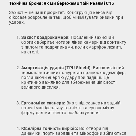
Технічна броня: Як ми бережемо твій Реалмі С15
Захист — це наш пріоритет. Конструкція кейса від
dikocase розроблена так, щоб мінімізувати ризики при
ударах.
Захист квадрокамери:
Посилений захисний
бортик вберігає чотири лінзи камери від контакту
з пилом та подряпинами, коли смартфон лежить
на столі.
Амортизація ударів (TPU Shield):
Високоякісний
термопластичний поліуретан працює як демпфер,
поглинаючи енергію удару при падінні. Це
критично важливо для збереження цілісності
великого дисплея.
Ергономіка сканера:
Виріз під сканер на задній
панелі має ідеальну точність та ергономічну
форму для миттєвого розблокування.
Ювелірна точність вирізів:
Всі отвори під
динаміки, порти зарядки та мікрофони збігаються