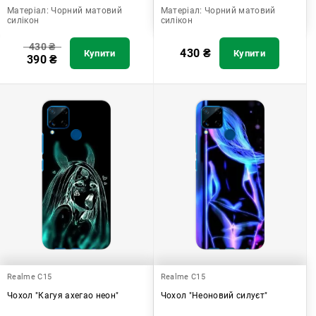
Матеріал:
Чорний матовий
Матеріал:
Чорний матовий
силікон
силікон
430
₴
430
₴
Купити
Купити
390
₴
Realme C15
Realme C15
Чохол "Кагуя ахегао неон"
Чохол "Неоновий силуєт"