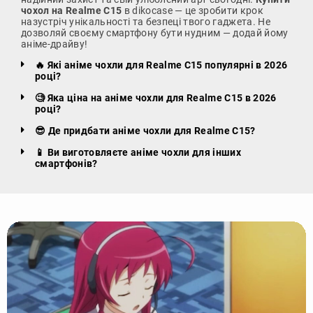
чохол на Realme C15
в dikocase — це зробити крок
назустріч унікальності та безпеці твого гаджета. Не
дозволяй своєму смартфону бути нудним — додай йому
аніме-драйву!
🔥 Які аніме чохли для Realme C15 популярні в 2026
році?
🧐 Яка ціна на аніме чохли для Realme C15 в 2026
році?
😎 Де придбати аніме чохли для Realme C15?
📱 Ви виготовляєте аніме чохли для інших
смартфонів?