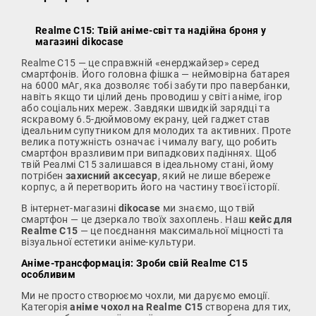
Realme C15: Твій аніме-світ та надійна броня у
магазині dikocase
Realme C15 — це справжній «енерджайзер» серед
смартфонів. Його головна фішка — неймовірна батарея
на 6000 мАг, яка дозволяє тобі забути про павербанки,
навіть якщо ти цілий день проводиш у світі аніме, ігор
або соціальних мереж. Завдяки швидкій зарядці та
яскравому 6.5-дюймовому екрану, цей гаджет став
ідеальним супутником для молодих та активних. Проте
велика потужність означає і чималу вагу, що робить
смартфон вразливим при випадкових падіннях. Щоб
твій Реалмі С15 залишався в ідеальному стані, йому
потрібен
захисний аксесуар
, який не лише вбереже
корпус, а й перетворить його на частину твоєї історії.
В інтернет-магазині
dikocase
ми знаємо, що твій
смартфон — це дзеркало твоїх захоплень. Наш
кейс для
Realme C15
— це поєднання максимальної міцності та
візуальної естетики аніме-культури.
Аніме-трансформація: Зроби свій Realme C15
особливим
Ми не просто створюємо чохли, ми даруємо емоції.
Категорія
аніме чохол на Realme C15
створена для тих,