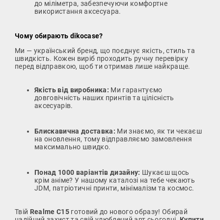
до міліметра, забезпечуючи комфортне
використання аксесуара.
Чому обирають dikocase?
Ми — український бренд, що поєднує якість, стиль та
швидкість. Кожен виріб проходить ручну перевірку
перед відправкою, щоб ти отримав лише найкраще.
Якість від виробника:
Ми гарантуємо
довговічність наших принтів та цілісність
аксесуарів.
Блискавична доставка:
Ми знаємо, як ти чекаєш
на оновлення, тому відправляємо замовлення
максимально швидко.
Понад 1000 варіантів дизайну:
Шукаєш щось
крім аніме? У нашому каталозі на тебе чекають
JDM, патріотичні принти, мінімалізм та космос.
Твій
Realme C15
готовий до нового образу! Обирай
надійний захист та свій улюблений арт сьогодні.
Купити