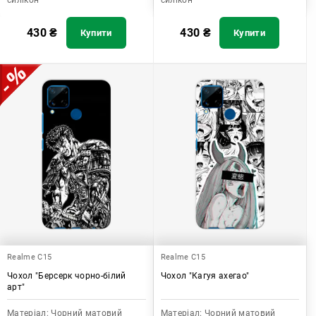
силікон
силікон
430
₴
430
₴
Купити
Купити
Realme C15
Realme C15
Чохол "Берсерк чорно-білий
Чохол "Кагуя ахегао"
арт"
Матеріал:
Чорний матовий
Матеріал:
Чорний матовий