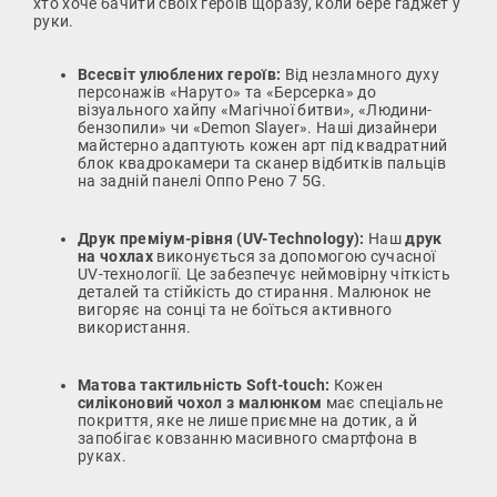
хто хоче бачити своїх героїв щоразу, коли бере гаджет у
руки.
Всесвіт улюблених героїв:
Від незламного духу
персонажів «Наруто» та «Берсерка» до
візуального хайпу «Магічної битви», «Людини-
бензопили» чи «Demon Slayer». Наші дизайнери
майстерно адаптують кожен арт під квадратний
блок квадрокамери та сканер відбитків пальців
на задній панелі Оппо Рено 7 5G.
Друк преміум-рівня (UV-Technology):
Наш
друк
на чохлах
виконується за допомогою сучасної
UV-технології. Це забезпечує неймовірну чіткість
деталей та стійкість до стирання. Малюнок не
вигоряє на сонці та не боїться активного
використання.
Матова тактильність Soft-touch:
Кожен
силіконовий чохол з малюнком
має спеціальне
покриття, яке не лише приємне на дотик, а й
запобігає ковзанню масивного смартфона в
руках.