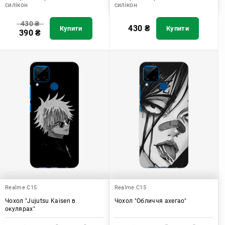
силікон
силікон
430
₴
430
₴
Купити
Купити
390
₴
Realme C15
Realme C15
Чохол "Jujutsu Kaisen в
Чохол "Обличчя ахегао"
окулярах"