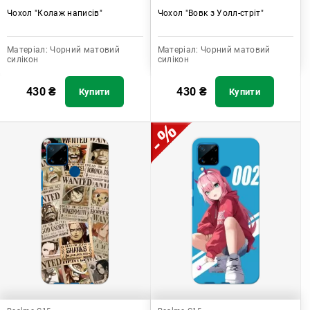
Чохол "Колаж написів"
Чохол "Вовк з Уолл-стріт"
Матеріал:
Чорний матовий
Матеріал:
Чорний матовий
силікон
силікон
430
₴
430
₴
Купити
Купити