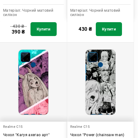
Матеріал:
Чорний матовий
Матеріал:
Чорний матовий
силікон
силікон
430
₴
430
₴
Купити
Купити
390
₴
Realme C15
Realme C15
Чохол "Кагуя ахегао арт"
Чохол "Power (chainsaw man)