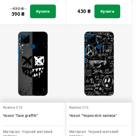
430
₴
430
₴
Купити
Купити
390
₴
Realme C15
Realme C15
Чохол "face graffiti"
Чохол "Чорно-білі написи"
Матеріал:
Чорний матовий
Матеріал:
Чорний матовий