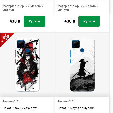
Матеріал:
Чорний матовий
Матеріал:
Чорний матовий
силікон
силікон
430
₴
430
₴
Купити
Купити
Realme C15
Realme C15
Чохол "Ітачі Учіха арт"
Чохол "Силуєт самурая"