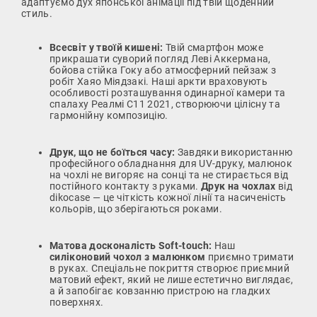
адаптуємо дух японської анімації під твій щоденний
стиль.
Всесвіт у твоїй кишені:
Твій смартфон може
прикрашати суворий погляд Леві Аккермана,
бойова стійка Гоку або атмосферний пейзаж з
робіт Хаяо Міядзакі. Наші аркти враховують
особливості розташування одинарної камери та
спалаху Реалмі С11 2021, створюючи цілісну та
гармонійну композицію.
Друк, що не боїться часу:
Завдяки використанню
професійного обладнання для UV-друку, малюнок
на чохлі не вигоряє на сонці та не стирається від
постійного контакту з руками.
Друк на чохлах
від
dikocase — це чіткість кожної лінії та насиченість
кольорів, що зберігаються роками.
Матова досконалість Soft-touch:
Наш
силіконовий чохол з малюнком
приємно тримати
в руках. Спеціальне покриття створює приємний
матовий ефект, який не лише естетично виглядає,
а й запобігає ковзанню пристрою на гладких
поверхнях.