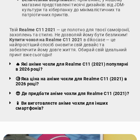
магазині представлені тисячі дизайнів: від JDM-
культури та кіберпанку до мінімалістичних та
патріотичних принтів.
Твій
Realme C11 2021
— це полотно для твоєї самоіронії,
захоплень та стилю. Не дозволяй йому бути безликим!
Купити чохол на Realme C11 2021
в dikocase — це
найпростіший спосіб оновити свій девайс та
забезпечити йому довге життя. Обирай свій ідеальний
принт вже сьогодні!
🔥 Які аніме чохли для Realme C11 (2021) популярні
в 2026 році?
🧐 Яка ціна на аніме чохли для Realme C11 (2021) в
2026 році?
😎 Де придбати аніме чохли для Realme C11 (2021)?
📱 Ви виготовляєте аніме чохли для інших
смартфонів?