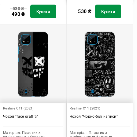
530
₴
530
₴
Купити
Купити
490
₴
Realme C11 (2021)
Realme C11 (2021)
Чохол "face graffiti"
Чохол "Чорно-білі написи"
Матеріал:
Пластик з
Матеріал:
Пластик з