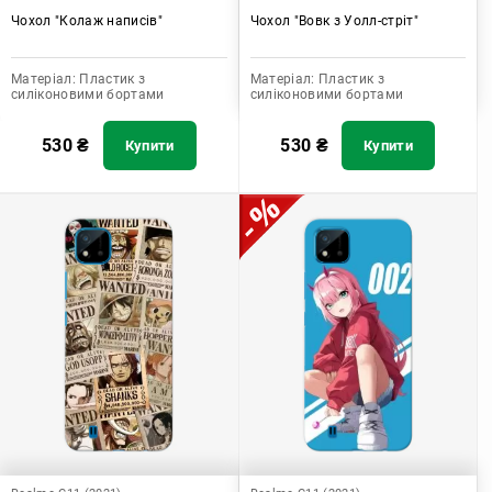
Чохол "Колаж написів"
Чохол "Вовк з Уолл-стріт"
Матеріал:
Пластик з
Матеріал:
Пластик з
силіконовими бортами
силіконовими бортами
530
₴
530
₴
Купити
Купити