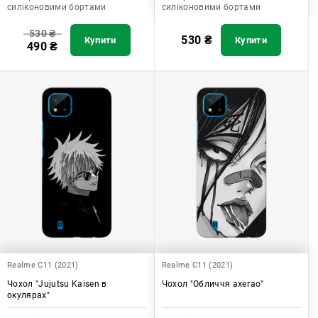
силіконовими бортами
силіконовими бортами
530
₴
530
₴
Купити
Купити
490
₴
Realme C11 (2021)
Realme C11 (2021)
Чохол "Jujutsu Kaisen в
Чохол "Обличчя ахегао"
окулярах"