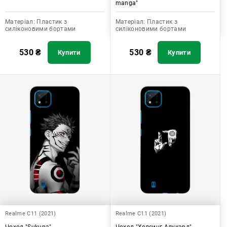
manga"
Матеріал:
Пластик з
Матеріал:
Пластик з
силіконовими бортами
силіконовими бортами
530
₴
530
₴
Купити
Купити
Realme C11 (2021)
Realme C11 (2021)
Чохол "Sukuna"
Чохол "Хелсинг Алукард"