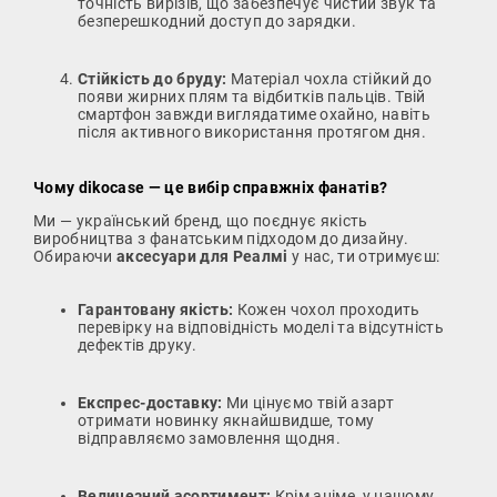
точність вирізів, що забезпечує чистий звук та
безперешкодний доступ до зарядки.
Стійкість до бруду:
Матеріал чохла стійкий до
появи жирних плям та відбитків пальців. Твій
смартфон завжди виглядатиме охайно, навіть
після активного використання протягом дня.
Чому dikocase — це вибір справжніх фанатів?
Ми — український бренд, що поєднує якість
виробництва з фанатським підходом до дизайну.
Обираючи
аксесуари для Реалмі
у нас, ти отримуєш:
Гарантовану якість:
Кожен чохол проходить
перевірку на відповідність моделі та відсутність
дефектів друку.
Експрес-доставку:
Ми цінуємо твій азарт
отримати новинку якнайшвидше, тому
відправляємо замовлення щодня.
Величезний асортимент:
Крім аніме, у нашому