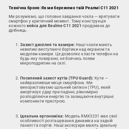
Технічна броня: Як ми бережемо твій Реалмі С11 2021
Ми розуміємо, що головне завдання чохла — врятувати
смартфон у критичний момент. Тому конструкція
кожного
кейса для Realme C11 2021
продумана до
дрібниць.
Захист дисплея та камери:
Наші чохли мають
невеликі виступаючі бортики над екраном та
модулем камери. Це дозволяє класти телефон на
будь-яку поверхню, не боячись появи
мікроподряпин на склі.
Посилений захист кутів (TPU Guard):
Кути —
найвразливіше місце смартфона. Ми
використовуємо щільний силікон (TPU), який
амортизує удар при падінні, рівномірно
розподіляючи енергію та захищаючи внутрішні
компоненти пристрою.
Ідеальна ергономіка:
Модель RMX3231 має свої
особливості розташування динаміка на задній
панелі та портів. Наші аксесуари мають ідеальну