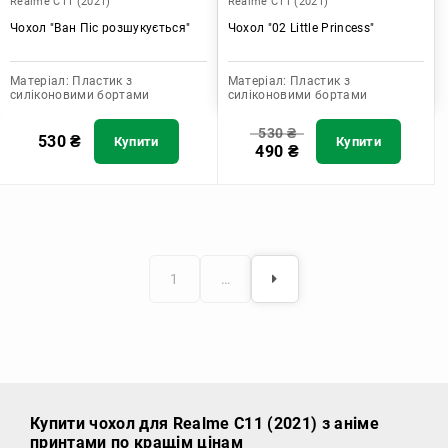
Realme C11 (2021)
Realme C11 (2021)
Чохол "Ван Піс розшукується"
Чохол "02 Little Princess"
Матеріал:
Пластик з
Матеріал:
Пластик з
силіконовими бортами
силіконовими бортами
530
₴
530
₴
Купити
Купити
490
₴
1
…
Купити чохол
для Realme C11 (2021) з аніме
принтами по кращім цінам