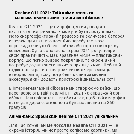
Realme C11 2021: Твій аніме-стиль та
максимальний захист у магазині dikocase
Realme C11 2021 — це смартфон, який доводить:
надійність і витривалість можуть бути доступними.
Його енергоефективний процесор та величезна батарея
створені для тих, хто постійно перебуває в русі,
переглядаючи улюблені тайтли або гортаючи стрічку
соцмереж. Однак оновлена версія 2021 року, попри
свою практичність, має вразливе місце — пластиковий
корпус, що легко збирає подряпини, та екран, який
потребує додаткового захисту при падіннях. Щоб твій
гаджет не втратив товарний вигляд через місяць
використання, йому потрібен якісний
захисний
аксесуар
, який додасть пристрою індивідуальності.
В інтернет-магазині
dikocase
ми створюємо кейси, що
перетворюють твій Реалмі С11 2021 на справжній арт-
об'єкт. Наш пріоритет — зробити так, щоб твій смартфон
виглядав дорого, стильно та був захищений на 360
градусів.
Аніме-вайб: Зроби свій Realme C11 2021 унікальним
Для нас кожен
аніме чохол на Realme C11 2021
— це
окрема історія. Ми не просто копіюємо картинки, ми