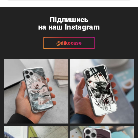
Підпишись
на наш Instagram
@dikocase