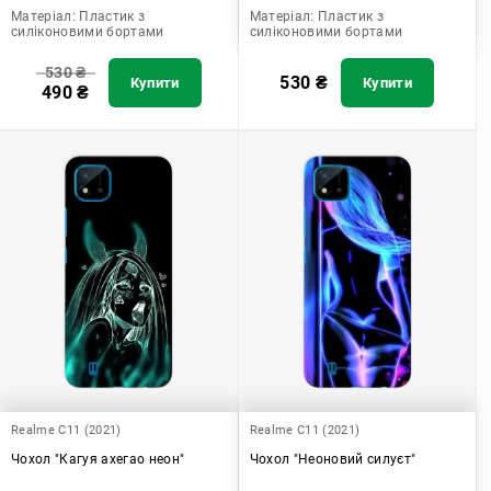
Матеріал:
Пластик з
Матеріал:
Пластик з
силіконовими бортами
силіконовими бортами
530
₴
530
₴
Купити
Купити
490
₴
Realme C11 (2021)
Realme C11 (2021)
Чохол "Кагуя ахегао неон"
Чохол "Неоновий силуєт"