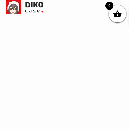
0
© DIKOcase 2026
ФОП Карпенко Альона Андріївна
Розділи
Про компанію
Доставка та оплата
Обмін та повернення
Блог
Купити чохли з чорного силікону
Купити чохли з термопластику