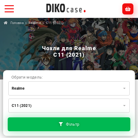
Головна
Realme
C11 (2021)
Чохли для Realme
C11 (2021)
Обрати модель:
Realme
Xiaomi
Samsung
Apple
C11 (2021)
Huawei
Oppo
Realme
TECNO
ZTE
OnePlus
Google
Doogee
Фільтр
Infinix
Sony
Motorola