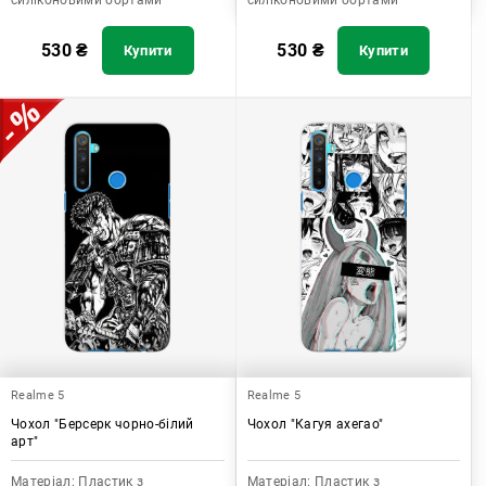
силіконовими бортами
силіконовими бортами
530
₴
530
₴
Купити
Купити
Realme 5
Realme 5
Чохол "Берсерк чорно-білий
Чохол "Кагуя ахегао"
арт"
Матеріал:
Пластик з
Матеріал:
Пластик з