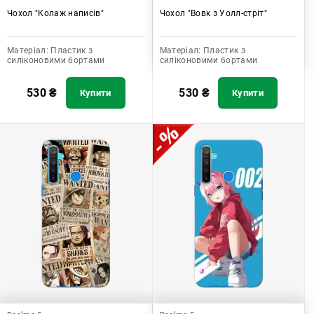
Чохол "Колаж написів"
Чохол "Вовк з Уолл-стріт"
Матеріал:
Пластик з
Матеріал:
Пластик з
силіконовими бортами
силіконовими бортами
530
₴
530
₴
Купити
Купити