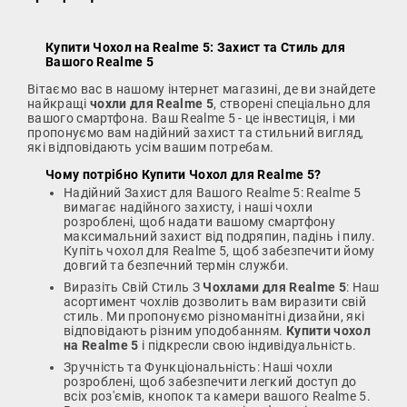
Купити Чохол на Realme 5
: Захист та Стиль для
Вашого Realme 5
Вітаємо вас в нашому інтернет магазині, де ви знайдете
найкращі
чохли для Realme 5
, створені спеціально для
вашого смартфона. Ваш Realme 5 - це інвестиція, і ми
пропонуємо вам надійний захист та стильний вигляд,
які відповідають усім вашим потребам.
Чому потрібно
Купити Чохол для Realme 5
?
Надійний Захист для Вашого Realme 5: Realme 5
вимагає надійного захисту, і наші чохли
розроблені, щоб надати вашому смартфону
максимальний захист від подряпин, падінь і пилу.
Купіть чохол для Realme 5, щоб забезпечити йому
довгий та безпечний термін служби.
Виразіть Свій Стиль З
Чохлами для Realme 5
: Наш
асортимент чохлів дозволить вам виразити свій
стиль. Ми пропонуємо різноманітні дизайни, які
відповідають різним уподобанням.
Купити чохол
на Realme 5
і підкресли свою індивідуальність.
Зручність та Функціональність: Наші чохли
розроблені, щоб забезпечити легкий доступ до
всіх роз'ємів, кнопок та камери вашого Realme 5.