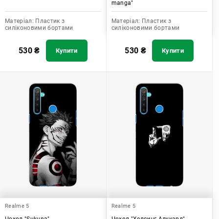
manga"
Матеріал:
Пластик з
Матеріал:
Пластик з
силіконовими бортами
силіконовими бортами
530
₴
530
₴
Купити
Купити
Realme 5
Realme 5
Чохол "Sukuna"
Чохол "Хелсинг Алукард"