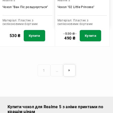
Realme 5
Realme 5
Чохол "Ван Піс розшукується"
Чохол "02 Little Princess"
Матеріал:
Пластик з
Матеріал:
Пластик з
силіконовими бортами
силіконовими бортами
530
₴
530
₴
Купити
Купити
490
₴
1
…
Купити чохол
для Realme 5 з аніме принтами по
кращім цінам