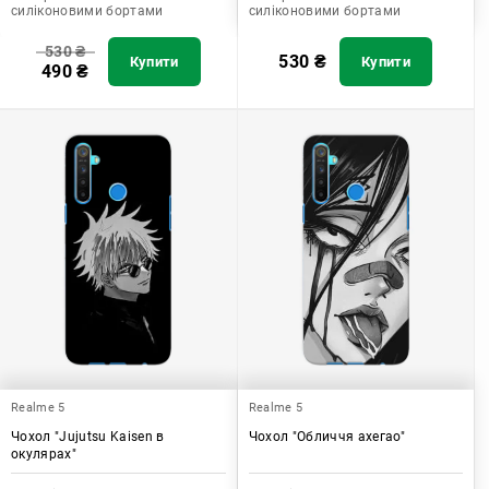
силіконовими бортами
силіконовими бортами
530
₴
530
₴
Купити
Купити
490
₴
Realme 5
Realme 5
Чохол "Jujutsu Kaisen в
Чохол "Обличчя ахегао"
окулярах"