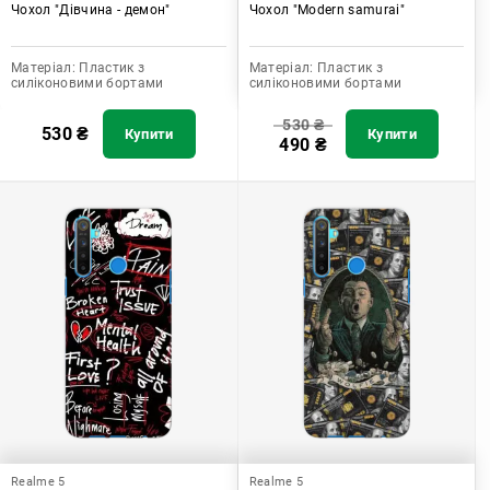
Чохол "Дівчина - демон"
Чохол "Modern samurai"
Матеріал:
Пластик з
Матеріал:
Пластик з
силіконовими бортами
силіконовими бортами
530
₴
530
₴
Купити
Купити
490
₴
Realme 5
Realme 5