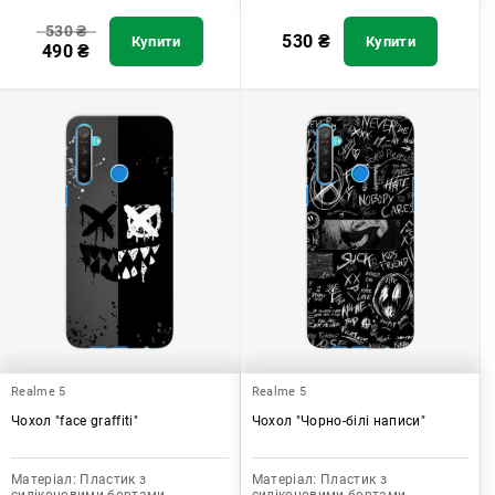
530
₴
530
₴
Купити
Купити
490
₴
Realme 5
Realme 5
Чохол "face graffiti"
Чохол "Чорно-білі написи"
Матеріал:
Пластик з
Матеріал:
Пластик з