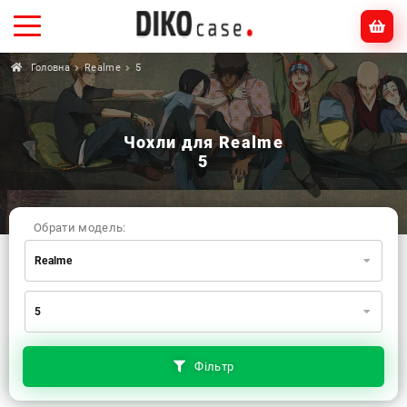
Головна
Realme
5
Чохли для Realme
5
Обрати модель:
Realme
Xiaomi
Samsung
Apple
5
Huawei
Oppo
Realme
TECNO
ZTE
OnePlus
Google
Doogee
Фільтр
Infinix
Sony
Motorola