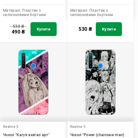
Матеріал:
Пластик з
Матеріал:
Пластик з
силіконовими бортами
силіконовими бортами
530
₴
530
₴
Купити
Купити
490
₴
Realme 5
Realme 5
Чохол "Кагуя ахегао арт"
Чохол "Power (chainsaw man)