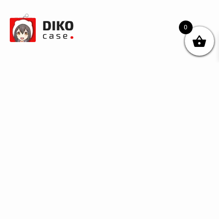
0
© DIKOcase 2026
ФОП Карпенко Альона Андріївна
Розділи
Про компанію
Доставка та оплата
Обмін та повернення
Блог
Купити чохли з чорного силікону