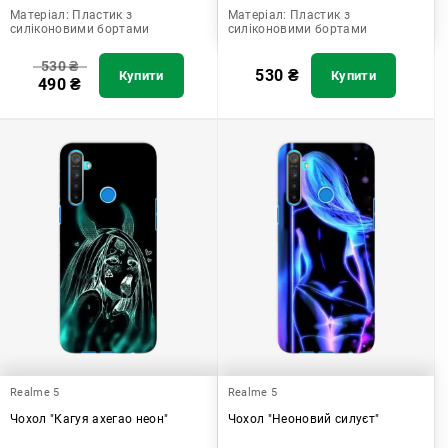
Матеріал:
Пластик з
Матеріал:
Пластик з
силіконовими бортами
силіконовими бортами
530
₴
530
₴
Купити
Купити
490
₴
Realme 5
Realme 5
Чохол "Кагуя ахегао неон"
Чохол "Неоновий силуєт"