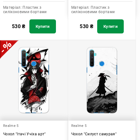
Матеріал:
Пластик з
Матеріал:
Пластик з
силіконовими бортами
силіконовими бортами
530
₴
530
₴
Купити
Купити
Realme 5
Realme 5
Чохол "Ітачі Учіха арт"
Чохол "Силуєт самурая"