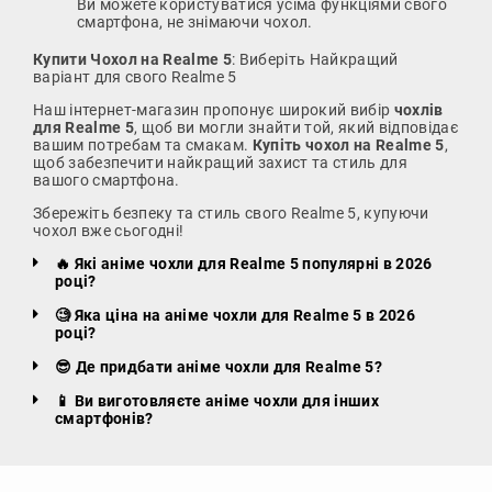
Ви можете користуватися усіма функціями свого
смартфона, не знімаючи чохол.
Купити Чохол на Realme 5
: Виберіть Найкращий
варіант для свого Realme 5
Наш інтернет-магазин пропонує широкий вибір
чохлів
для Realme 5
, щоб ви могли знайти той, який відповідає
вашим потребам та смакам.
Купіть чохол на Realme 5
,
щоб забезпечити найкращий захист та стиль для
вашого смартфона.
Збережіть безпеку та стиль свого Realme 5, купуючи
чохол вже сьогодні!
🔥 Які аніме чохли для Realme 5 популярні в 2026
році?
🧐 Яка ціна на аніме чохли для Realme 5 в 2026
році?
😎 Де придбати аніме чохли для Realme 5?
📱 Ви виготовляєте аніме чохли для інших
смартфонів?