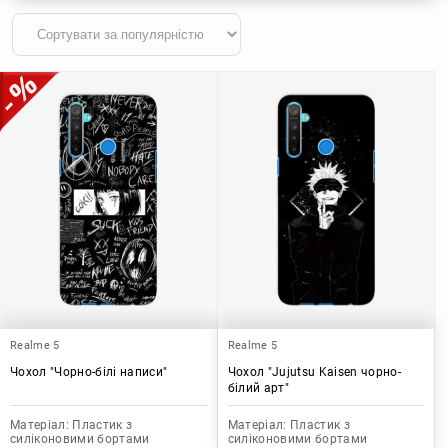
Realme 5
Realme 5
Чохол "Чорно-білі написи"
Чохол "Jujutsu Kaisen чорно-
білий арт"
Матеріал:
Пластик з
Матеріал:
Пластик з
силіконовими бортами
силіконовими бортами