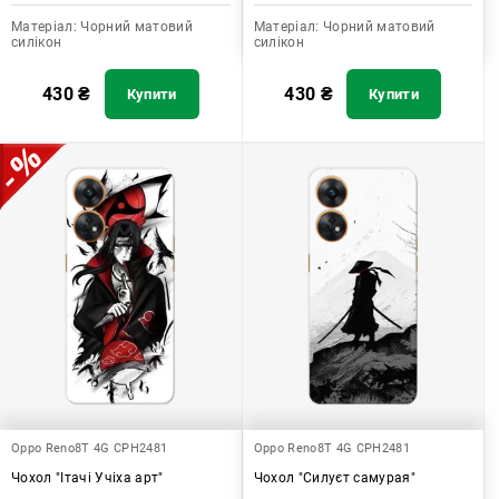
Матеріал:
Чорний матовий
Матеріал:
Чорний матовий
силікон
силікон
430
₴
430
₴
Купити
Купити
Oppo Reno8T 4G CPH2481
Oppo Reno8T 4G CPH2481
Чохол "Ітачі Учіха арт"
Чохол "Силуєт самурая"