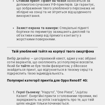
Стійкий принт:
Принт на чохол
наноситься за
допомогою сучасних УФ-принтерів. Це гарантує,
що зображення твого улюбленого персонажа не
зблідне на сонці та не зітреться від щоденного
використання.
Захист екрана та камери:
Спеціальні підняті
бортики по периметру захищають дисплей та
об'єктиви камер від прямого контакту з
жорсткими поверхнями.
Твій улюблений тайтл на корпусі твого смартфона
Вибір дизайну — це справжній квест, адже у нас зібрані
сотні варіантів, що охоплюють усі популярні всесвіти.
Який би
тайтл
не був твоїм фаворитом, у dikocase
знайдеться принт, що відгукнеться в твоєму серці та
підкреслить твою індивідуальність.
Популярні категорії принтів для Oppo Reno8T 4G:
Герої Сьонену:
"Наруто", "One Piece", "Jujutsu
Kaisen". Енергійні принти з головними героями, які
заряджають на успіх і нагадують про те, що твій
шлях ніндзя тільки починається.