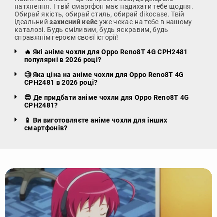
натхнення. І твій смартфон має надихати тебе щодня.
Обирай якість, обирай стиль, обирай dikocase. Твій
ідеальний
захисний кейс
уже чекає на тебе в нашому
каталозі. Будь сміливим, будь яскравим, будь
справжнім героєм своєї історії!
🔥 Які аніме чохли для Oppo Reno8T 4G CPH2481
популярні в 2026 році?
🧐 Яка ціна на аніме чохли для Oppo Reno8T 4G
CPH2481 в 2026 році?
😎 Де придбати аніме чохли для Oppo Reno8T 4G
CPH2481?
📱 Ви виготовляєте аніме чохли для інших
смартфонів?