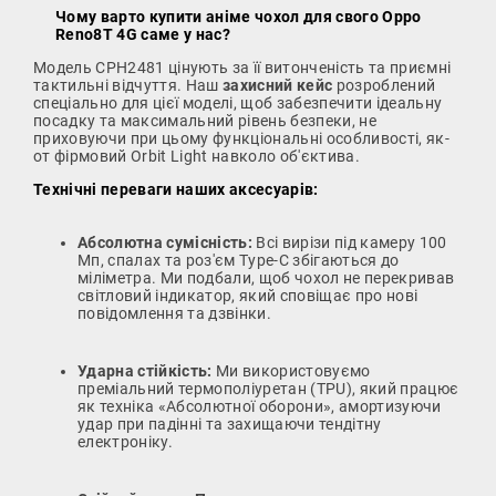
Чому варто купити аніме чохол для свого Oppo
Reno8T 4G саме у нас?
Модель CPH2481 цінують за її витонченість та приємні
тактильні відчуття. Наш
захисний кейс
розроблений
спеціально для цієї моделі, щоб забезпечити ідеальну
посадку та максимальний рівень безпеки, не
приховуючи при цьому функціональні особливості, як-
от фірмовий Orbit Light навколо об'єктива.
Технічні переваги наших аксесуарів:
Абсолютна сумісність:
Всі вирізи під камеру 100
Мп, спалах та роз'єм Type-C збігаються до
міліметра. Ми подбали, щоб чохол не перекривав
світловий індикатор, який сповіщає про нові
повідомлення та дзвінки.
Ударна стійкість:
Ми використовуємо
преміальний термополіуретан (TPU), який працює
як техніка «Абсолютної оборони», амортизуючи
удар при падінні та захищаючи тендітну
електроніку.