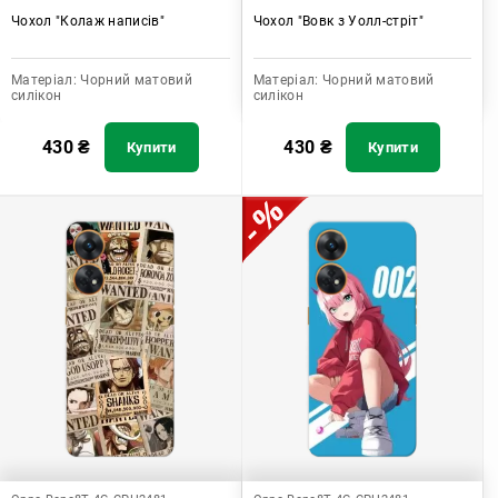
Чохол "Колаж написів"
Чохол "Вовк з Уолл-стріт"
Матеріал:
Чорний матовий
Матеріал:
Чорний матовий
силікон
силікон
430
₴
430
₴
Купити
Купити