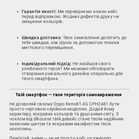
Гарантія якості:
Ми перевіряємо кожен кейс
перед відправкою. Жодних дефектів друку чи
зміщення кольорів.
Швидка доставка:
Твоє замовлення долетить до
тебе швидше, ніж Шунін за допомогою техніки
миттєвого переміщення.
Індивідуальний підхід:
Не знайшов свого
улюбленого героя? Ми можемо обговорити
створення унікального дизайну спеціально для
твого смартфона.
Твій смартфон — твоя територія самовираження
Не дозволяй своєму Oppo Reno8T 4G CPH2481 бути
просто черговою серійною моделлю. Додай йому
характеру, яскравих кольорів та душі аніме-світу. З
чохлом від dikocase твій девайс стане твоїм надійним
захисним щитом та яскравим маніфестом твоїх
захоплень.
Пам’ятай: аніме — це не просто хобі, це джерело