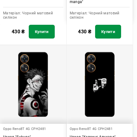
manga"
Матеріал:
Чорний матовий
Матеріал:
Чорний матовий
силікон
силікон
430
₴
430
₴
Купити
Купити
Oppo Reno8T 4G CPH2481
Oppo Reno8T 4G CPH2481
Чохол "Sukuna"
Чохол "Хелсинг Алукард"