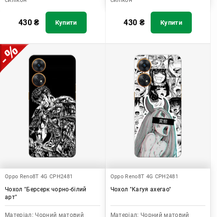
силікон
силікон
430
₴
430
₴
Купити
Купити
Oppo Reno8T 4G CPH2481
Oppo Reno8T 4G CPH2481
Чохол "Берсерк чорно-білий
Чохол "Кагуя ахегао"
арт"
Матеріал:
Чорний матовий
Матеріал:
Чорний матовий