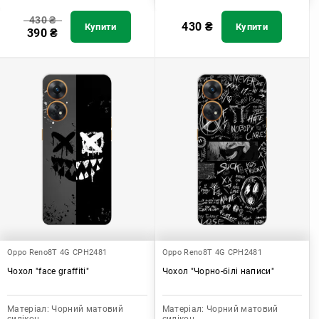
430
₴
430
₴
Купити
Купити
390
₴
Oppo Reno8T 4G CPH2481
Oppo Reno8T 4G CPH2481
Чохол "face graffiti"
Чохол "Чорно-білі написи"
Матеріал:
Чорний матовий
Матеріал:
Чорний матовий