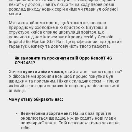
лежить у долоні, навіть якщо ти на ходу перевіряєш
розклад виходу нових серій аніме чи глави улюбленої
манги.
Ми також дбаємо про те, щоб чохол не заважав
природному охолодженню пристрою. Внутрішня
структура кейса сприяє циркуляції повітря, що
важливо під час інтенсивних ігрових сесій у Genshin
Impact або Honkai: Star Rail. Це професійний підхід, який
гарантує безпеку та довговічність твого гаджета.
Як замовити та прокачати свій Oppo Reno8T 4G
CPH2481?
Хочеш
купити аніме чохол
, який стане твоєю гордістю?
У dikocase ми зробили все, щоб процес покупки був
швидким та приємним. Ніяких складних схем — тільки
якісний сервіс для справжніх поціновувачів японської
анімації.
Чому отаку обирають нас:
Величезний асортимент:
Наша база принтів
оновлюється швидше, ніж виходять нові глави
популярної манги. Твій персонаж точно чекає на
тебе.