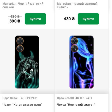
Матеріал:
Чорний матовий
Матеріал:
Чорний матовий
силікон
силікон
430
₴
430
₴
Купити
Купити
390
₴
Oppo Reno8T 4G CPH2481
Oppo Reno8T 4G CPH2481
Чохол "Кагуя ахегао неон"
Чохол "Неоновий силуєт"