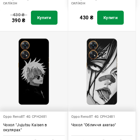
силікон
силікон
430
₴
430
₴
Купити
Купити
390
₴
Oppo Reno8T 4G CPH2481
Oppo Reno8T 4G CPH2481
Чохол "Jujutsu Kaisen в
Чохол "Обличчя ахегао"
окулярах"