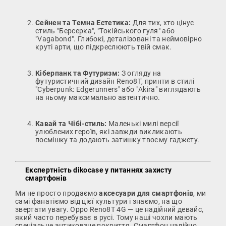
Сейнен та Темна Естетика:
Для тих, хто цінує
стиль "Берсерка", "Токійського гуля" або
"Vagabond". Глибокі, деталізовані та неймовірно
круті арти, що підкреслюють твій смак.
Кіберпанк та Футуризм:
З огляду на
футуристичний дизайн Reno8T, принти в стилі
"Cyberpunk: Edgerunners" або "Akira" виглядають
на ньому максимально автентично.
Кавай та Чібі-стиль:
Маленькі милі версії
улюблених героїв, які завжди викликають
посмішку та додають затишку твоєму гаджету.
Експертність dikocase у питаннях захисту
смартфонів
Ми не просто продаємо
аксесуари для смартфонів
, ми
самі фанатіємо від цієї культури і знаємо, на що
звертати увагу. Oppo Reno8T 4G — це надійний девайс,
який часто перебуває в русі. Тому наші чохли мають
спеціальне антиковзне покриття. Смартфон надійно