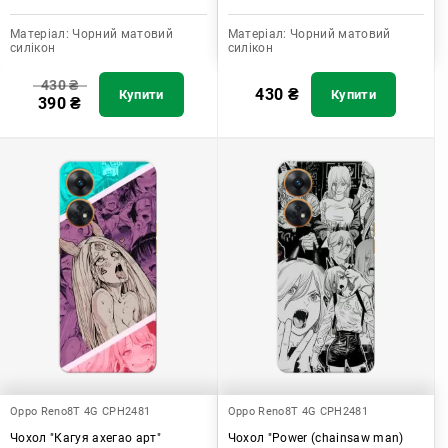
Матеріал:
Чорний матовий
Матеріал:
Чорний матовий
силікон
силікон
430
₴
430
₴
Купити
Купити
390
₴
Oppo Reno8T 4G CPH2481
Oppo Reno8T 4G CPH2481
Чохол "Кагуя ахегао арт"
Чохол "Power (chainsaw man)