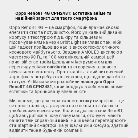
Oppo Reno8T 4G CPH2481: Естетика аніме та
надійний захист для твого смартфона
Oppo Reno8T 4G — це смартфон, який вражає своєю
елегантністю та потужністю. Його унікальний дизайн
корпусу з текстурою під шкіру та кільцевим
підсвічуванням камери Orbit Light виглядає так, ніби
цей гаджет прийшов до нас із високотехнологічного
неонового майбутнього. Завдяки AMOLED-дисплею з
частотою 90 Гц та 100-мегапіксельній камері, цей
пристрій стає твоїм ідеальним інструментом для
перегляду свіжих
онгоїнгів
та створення власного
візуального контенту. Проте навіть такий витончений
«артефакт» потребує екіпірування, що відповідає його
статусу. У dikocase ми розробили
чохол для Oppo
Reno8T 4G CPH2481
, який поєднує в собі магію аніме-
естетики та броньовану впевненість.
Ми знаємо, що для справжнього
отаку
смартфон — це
не просто залізо, а джерело натхнення та зв'язок із
улюбленими всесвітами. Коли ти дістаєш свій Reno8T,
щоб зануритися в нову главу манги, оточуючі мають
бачити твій справжній
вайб
. Наші кейси перетворюють
стандартний смартфон на унікальний аксесуар, здатний
виділити тебе в будь-якій компанії.