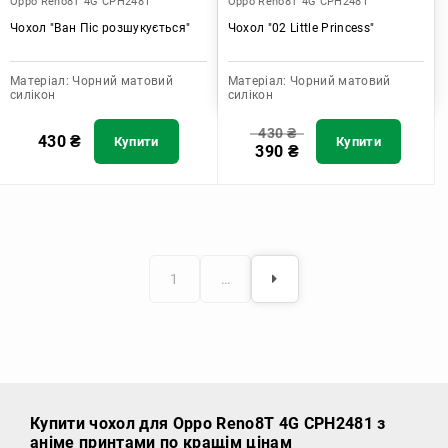
Oppo Reno8T 4G CPH2481
Oppo Reno8T 4G CPH2481
Чохол "Ван Піс розшукується"
Чохол "02 Little Princess"
Матеріал:
Чорний матовий
Матеріал:
Чорний матовий
силікон
силікон
430
₴
430
₴
Купити
Купити
390
₴
1
…
Купити чохол
для Oppo Reno8T 4G CPH2481 з
аніме принтами по кращім цінам