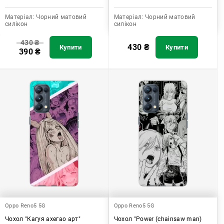
Матеріал:
Чорний матовий
Матеріал:
Чорний матовий
силікон
силікон
430
₴
430
₴
Купити
Купити
390
₴
Oppo Reno5 5G
Oppo Reno5 5G
Чохол "Кагуя ахегао арт"
Чохол "Power (chainsaw man)