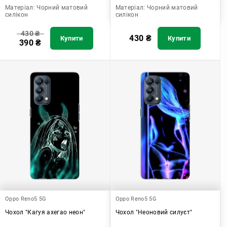
Матеріал:
Чорний матовий
Матеріал:
Чорний матовий
силікон
силікон
430
₴
430
₴
Купити
Купити
390
₴
Oppo Reno5 5G
Oppo Reno5 5G
Чохол "Кагуя ахегао неон"
Чохол "Неоновий силуєт"