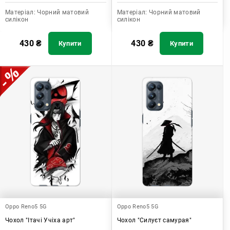
Матеріал:
Чорний матовий
Матеріал:
Чорний матовий
силікон
силікон
430
₴
430
₴
Купити
Купити
Oppo Reno5 5G
Oppo Reno5 5G
Чохол "Ітачі Учіха арт"
Чохол "Силуєт самурая"