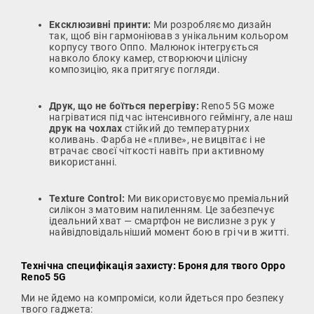
Ексклюзивні принти:
Ми розробляємо дизайн
так, щоб він гармоніював з унікальним кольором
корпусу твого Оппо. Малюнок інтегрується
навколо блоку камер, створюючи цілісну
композицію, яка притягує погляди.
Друк, що не боїться перегріву:
Reno5 5G може
нагріватися під час інтенсивного геймінгу, але наш
друк на чохлах
стійкий до температурних
коливань. Фарба не «пливе», не вицвітає і не
втрачає своєї чіткості навіть при активному
використанні.
Texture Control:
Ми використовуємо преміальний
силікон з матовим напиленням. Це забезпечує
ідеальний хват — смартфон не вислизне з рук у
найвідповідальніший момент бою в грі чи в житті.
Технічна специфікація захисту: Броня для твого Oppo
Reno5 5G
Ми не йдемо на компроміси, коли йдеться про безпеку
твого гаджета: