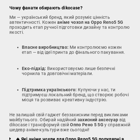
Чому фанати обирають dikocase?
Ми — український бренд, який розуміє цінність
автентичності. Кожен
аніме чохол на Oppo Reno5 5G
проходить етап ручної підготовки дизайну та контролю
якості.
Власне виробництво:
Ми контролюємо кожен
етап — від ідеї принта до фінального пакування.
Еко-підхід:
Використовуємо лише безпечні
чорнила та довговічні матеріали.
Підтримка українського:
Купуючи у нас, ти
підтримуєш локальний бренд, що створює робочі
місця та розвиває креативну індустрію.
Не залишай свій гаджет беззахисним перед викликами
майбутнього. Обирай надійний
захисний аксесуар
від
dikocase і трансформуй свій
Оппо Рено 5 5G
у справжній
шедевр аніме-культури вже сьогодні!
🔥 Які аніме чохли для Oppo Reno5 5G популярні в