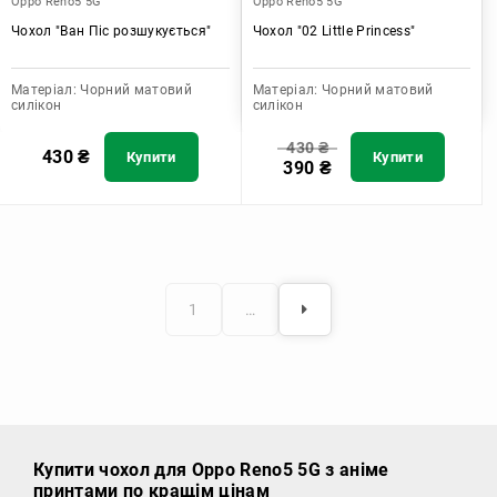
Oppo Reno5 5G
Oppo Reno5 5G
Чохол "Ван Піс розшукується"
Чохол "02 Little Princess"
Матеріал:
Чорний матовий
Матеріал:
Чорний матовий
силікон
силікон
430
₴
430
₴
Купити
Купити
390
₴
1
…
Купити чохол
для Oppo Reno5 5G з аніме
принтами по кращім цінам