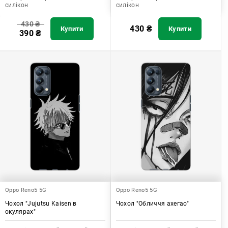
силікон
силікон
430
₴
430
₴
Купити
Купити
390
₴
Oppo Reno5 5G
Oppo Reno5 5G
Чохол "Jujutsu Kaisen в
Чохол "Обличчя ахегао"
окулярах"