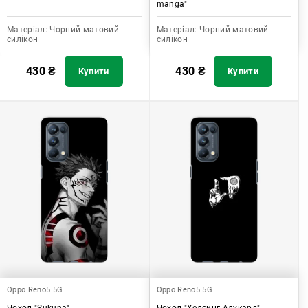
manga"
Матеріал:
Чорний матовий
Матеріал:
Чорний матовий
силікон
силікон
430
₴
430
₴
Купити
Купити
Oppo Reno5 5G
Oppo Reno5 5G
Чохол "Sukuna"
Чохол "Хелсинг Алукард"