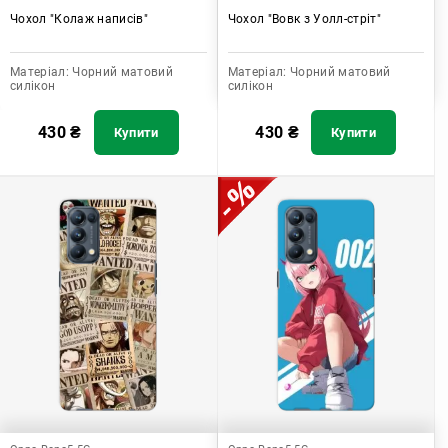
Чохол "Колаж написів"
Чохол "Вовк з Уолл-стріт"
Матеріал:
Чорний матовий
Матеріал:
Чорний матовий
силікон
силікон
430
₴
430
₴
Купити
Купити