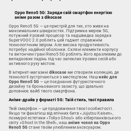
Oppo Reno5 5G: Заряди свій смартфон енергією
аніме разом з dikocase
Oppo Reno5 5G — це пристрій для тих, хто живе на
максимальних швидкостях. Підтримка мереж 5G,
потужний ігровий процесор та надшвидка зарядка
SuperVOOC 2.0 роблять цей гаджет справжнім
технологічним звіром. Але висока продуктивність
потребує надійної оболонки. Скляні елементи корпусу
та витончені грані Reno5 5G роблять його вразливим до
випадкових падінь під час запеклих ігрових сесій або
активного руху містом.
В інтернет-магазині
dikocase
ми створили колекцію, де
технології зустрічаються з мистецтвом. Наш
кейс для
Oppo Reno5 5G
— це поєднання футуристичного
дизайну та броньованого захисту, що ідеально
доповнює вайб твого смартфона.
Аніме-драйв у форматі 5G: Твій стиль, твої правила
Твій смартфон — це продовження твоєї особистості.
Якщо ти фанатієш від епічних битв «Jujutsu Kaisen»,
похмурої естетики «Tokyo Ghoul» або кіберпанківського
світу «Ghost in the Shell», наш
аніме чохол на Oppo
Reno5 5G
стане твоїм улюбленим аксесуаром.