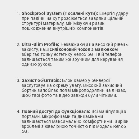
Shockproof System (Посилені кути):
Енергія удару
при падінні на кут розсіюється завдяки щільній
структурі матеріалу, мінімізуючи ризик
пошкодження внутрішніх компонентів.
Ultra-Slim Profile:
Незважаючи на високий рівень
захисту, наш
силіконовий чохол з малюнком
зберігає тонку естетику Reno5 5G. Твій телефон
залишається таким же зручним для керування
однією рукою.
Захист об'єктивів:
Блок камер у 5G-версії
заслуговує на окрему увагу. Високий захисний
бортик запобігає появі мікроподряпин на лінзах,
щоб твої фото та відео завжди були чіткими.
Повний доступ до функціонала:
Всі маніпуляції з
портами, мікрофонами та динаміками
залишаються максимально комфортними. Вирізи
зроблені з ювелірною точністю під модель Reno5
5G.