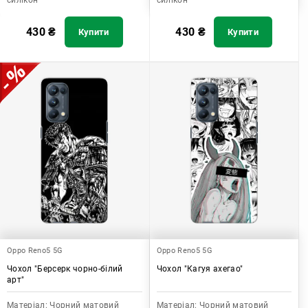
силікон
силікон
430
₴
430
₴
Купити
Купити
Oppo Reno5 5G
Oppo Reno5 5G
Чохол "Берсерк чорно-білий
Чохол "Кагуя ахегао"
арт"
Матеріал:
Чорний матовий
Матеріал:
Чорний матовий