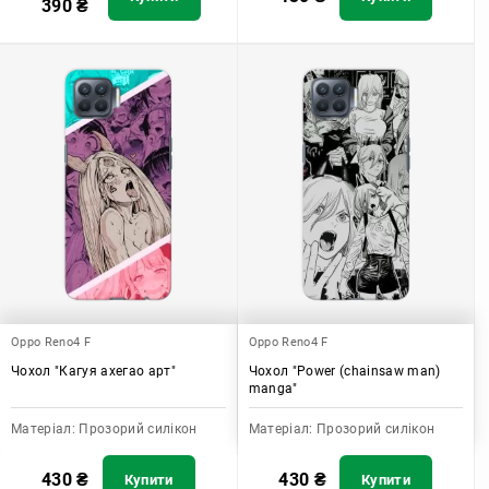
390
₴
Oppo Reno4 F
Oppo Reno4 F
Чохол "Кагуя ахегао арт"
Чохол "Power (chainsaw man)
manga"
Матеріал:
Прозорий силікон
Матеріал:
Прозорий силікон
430
₴
430
₴
Купити
Купити