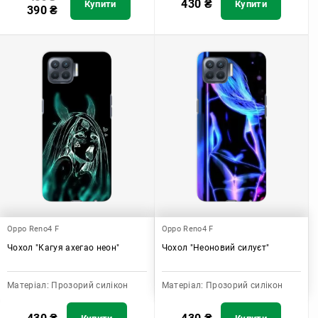
430
₴
Купити
Купити
390
₴
Oppo Reno4 F
Oppo Reno4 F
Чохол "Кагуя ахегао неон"
Чохол "Неоновий силуєт"
Матеріал:
Прозорий силікон
Матеріал:
Прозорий силікон