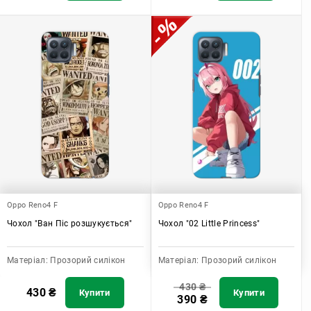
Oppo Reno4 F
Oppo Reno4 F
Чохол "Ван Піс розшукується"
Чохол "02 Little Princess"
Матеріал:
Прозорий силікон
Матеріал:
Прозорий силікон
430
₴
430
₴
Купити
Купити
390
₴