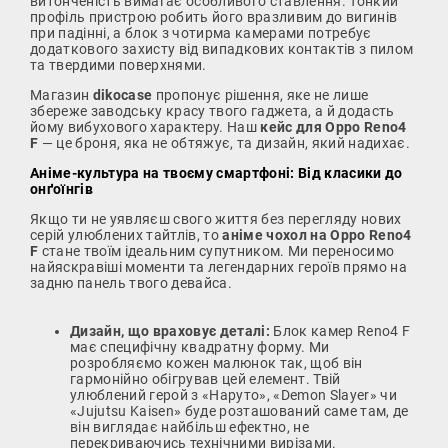
витонченість вимагає особливого ставлення. Тонкий
профіль пристрою робить його вразливим до вигинів
при падінні, а блок з чотирма камерами потребує
додаткового захисту від випадкових контактів з пилом
та твердими поверхнями.
Магазин
dikocase
пропонує рішення, яке не лише
збереже заводську красу твого гаджета, а й додасть
йому вибухового характеру. Наш
кейс для Oppo Reno4
F
— це броня, яка не обтяжує, та дизайн, який надихає.
Аніме-культура на твоєму смартфоні: Від класики до
онґоїнгів
Якщо ти не уявляєш свого життя без перегляду нових
серій улюблених тайтлів, то
аніме чохол на Oppo Reno4
F
стане твоїм ідеальним супутником. Ми переносимо
найяскравіші моменти та легендарних героїв прямо на
задню панель твого девайса.
Дизайн, що враховує деталі:
Блок камер Reno4 F
має специфічну квадратну форму. Ми
розробляємо кожен малюнок так, щоб він
гармонійно обігрував цей елемент. Твій
улюблений герой з «Наруто», «Demon Slayer» чи
«Jujutsu Kaisen» буде розташований саме там, де
він виглядає найбільш ефектно, не
перекриваючись технічними вирізами.