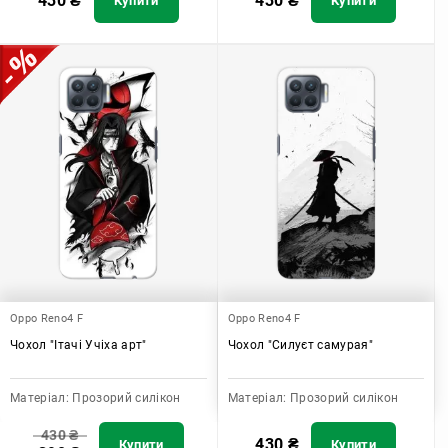
430
₴
430
₴
Купити
Купити
Oppo Reno4 F
Oppo Reno4 F
Чохол "Ітачі Учіха арт"
Чохол "Силуєт самурая"
Матеріал:
Прозорий силікон
Матеріал:
Прозорий силікон
430
₴
430
₴
Купити
Купити