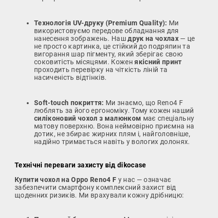
Технологія UV-друку (Premium Quality):
Ми
використовуємо передове обладнання для
нанесення зображень. Наш
друк на чохлах
— це
не просто картинка, це стійкий до подряпин та
вигорання шар пігменту, який зберігає свою
соковитість місяцями. Кожен
якісний принт
проходить перевірку на чіткість ліній та
насиченість відтінків.
Soft-touch покриття:
Ми знаємо, що Reno4 F
люблять за його ергономіку. Тому кожен наший
силіконовий чохол з малюнком
має спеціальну
матову поверхню. Вона неймовірно приємна на
дотик, не збирає жирних плям і, найголовніше,
надійно тримається навіть у вологих долонях.
Технічні переваги захисту від dikocase
Купити чохол на Oppo Reno4 F
у нас — означає
забезпечити смартфону комплексний захист від
щоденних ризиків. Ми врахували кожну дрібницю: