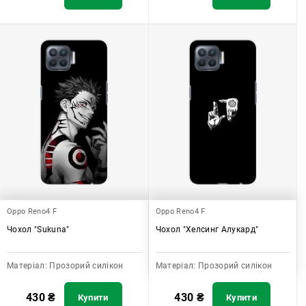
Oppo Reno4 F
Oppo Reno4 F
Чохол "Sukuna"
Чохол "Хелсинг Алукард"
Матеріал:
Прозорий силікон
Матеріал:
Прозорий силікон
430
₴
430
₴
Купити
Купити