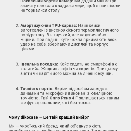
Посилений бортик камер:
Ми додали міліметри
захисту навколо квадрокамери, щоб лінзи ніколи
не торкалися столу.
Амортизуючий TPU-каркас:
Наші кейси
виготовлені з високоякісного термопластичного
поліуретану. Він гнучкий, але надзвичайно
міцний. При падінні кути чохла приймають весь
удар на себе, зберігаючи дисплей та корпус
цілими.
Ідеальна посадка:
Кейс сидить на смартфоні як
«влитий». Жодних люфтів чи скрипів. При цьому
зняти чи надіти його можна за лічені секунди.
Точність портів:
Вирізи під роз’єм зарядки,
динаміки та мікрофони виконані з ювелірною
точністю. Твій
Оппо Рено 4 F
залишається таким
же функціональним, як і без чохла.
Чому dikocase — це твій кращий вибір?
Ми — український бренд, який об’єднує якість
виробництва та любов до поп-культури. Замовляючи