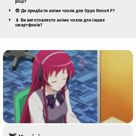
році?
😎 Де придбати аніме чохли для Oppo Reno4 F?
📱 Ви виготовляєте аніме чохли для інших
смартфонів?