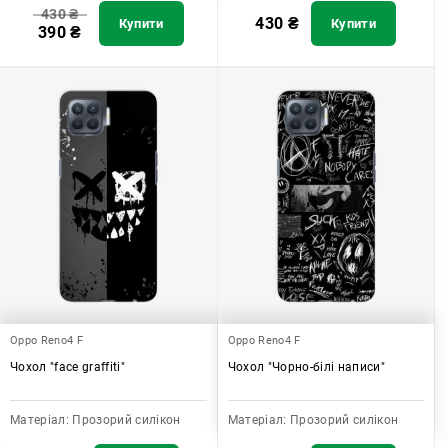
430
₴
430
₴
Купити
Купити
390
₴
Oppo Reno4 F
Oppo Reno4 F
Чохол "face graffiti"
Чохол "Чорно-білі написи"
Матеріал:
Прозорий силікон
Матеріал:
Прозорий силікон