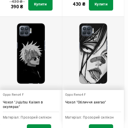
430
₴
430
₴
Купити
Купити
390
₴
Oppo Reno4 F
Oppo Reno4 F
Чохол "Jujutsu Kaisen в
Чохол "Обличчя ахегао"
окулярах"
Матеріал:
Прозорий силікон
Матеріал:
Прозорий силікон