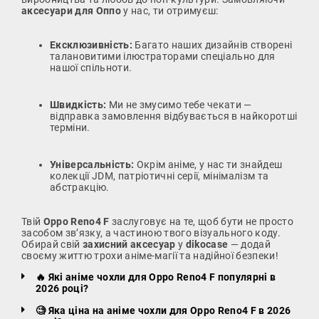
аксесуари для Оппо
у нас, ти отримуєш:
Ексклюзивність:
Багато наших дизайнів створені
талановитими ілюстраторами спеціально для
нашої спільноти.
Швидкість:
Ми не змусимо тебе чекати —
відправка замовлення відбувається в найкоротші
терміни.
Універсальність:
Окрім аніме, у нас ти знайдеш
колекції JDM, патріотичні серії, мінімалізм та
абстракцію.
Твій
Oppo Reno4 F
заслуговує на те, щоб бути не просто
засобом зв’язку, а частиною твого візуального коду.
Обирай свій
захисний аксесуар
у
dikocase
— додай
своєму життю трохи аніме-магії та надійної безпеки!
🔥 Які аніме чохли для Oppo Reno4 F популярні в
2026 році?
🧐 Яка ціна на аніме чохли для Oppo Reno4 F в 2026