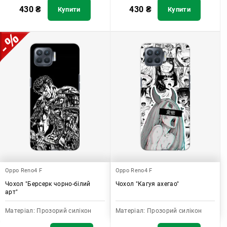
430
₴
430
₴
Купити
Купити
Oppo Reno4 F
Oppo Reno4 F
Чохол "Берсерк чорно-білий
Чохол "Кагуя ахегао"
арт"
Матеріал:
Прозорий силікон
Матеріал:
Прозорий силікон