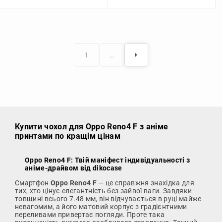
1
…
Купити чохол
для Oppo Reno4 F з аніме
принтами по кращім цінам
Oppo Reno4 F: Твій маніфест індивідуальності з
аніме-драйвом від dikocase
Смартфон
Oppo Reno4 F
— це справжня знахідка для
тих, хто цінує елегантність без зайвої ваги. Завдяки
товщині всього 7.48 мм, він відчувається в руці майже
невагомим, а його матовий корпус з градієнтними
переливами привертає погляди. Проте така