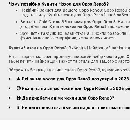
Чому потрібно
Купити Чохол для Oppo Reno3
?
Надійний Захист для Вашого Oppo Reno3: Oppo Reno3 в
падінь і пилу. Купіть чохол для Oppo Reno3, щоб забе
Виразіть Свій Стиль З
Чохлами для Oppo Reno3
: Наш 
уподобанням.
Купити чохол на Oppo Reno3
і підкресли
Зручність та Функціональність: Наші чохли розроблені
функціями свого смартфона, не знімаючи чохол.
Купити Чохол на Oppo Reno3
: Виберіть Найкращий варіант 
Наш інтернет-магазин пропонує широкий вибір
чохлів для 
забезпечити найкращий захист та стиль для вашого смартф
Збережіть безпеку та стиль свого Oppo Reno3, купуючи чохо
🔥 Які аніме чохли для Oppo Reno3 популярні в 2026
🧐 Яка ціна на аніме чохли для Oppo Reno3 в 2026 ро
😎 Де придбати аніме чохли для Oppo Reno3?
📱 Ви виготовляєте аніме чохли для інших смартфон