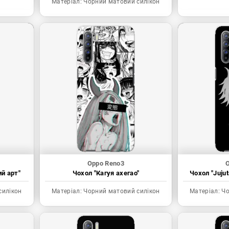
Матеріал:
Чорний матовий силікон
Oppo Reno3
O
ий арт"
Чохол "Кагуя ахегао"
Чохол "Juju
силікон
Матеріал:
Чорний матовий силікон
Матеріал:
Чо