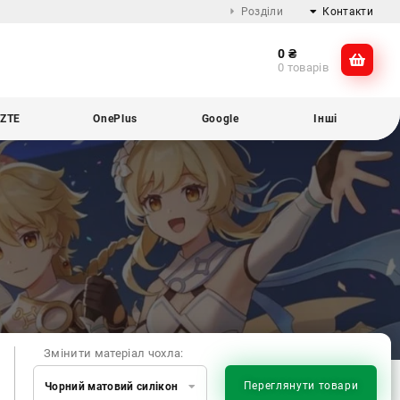
Розділи
Контакти
0
₴
Про компанію
@dikocase
0 товарів
Доставка та оплата
@dikocase
Обмін та повернення
ZTE
OnePlus
Google
Інші
Блог
Змінити матеріал чохла:
Переглянути товари
Чорний матовий силікон