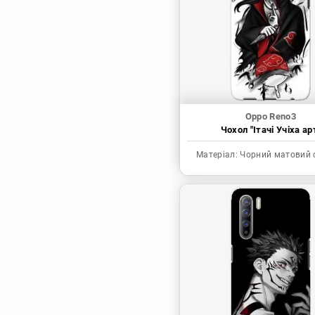
Синя в’язниця
Скейт: Безкінечність
Токійські месники
Ця фарфорова
лялечка закохалася
Oppo Reno3
Чохол "Ітачі Учіха ар
Матеріал:
Чорний матовий 