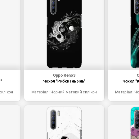
Oppo Reno3
O
"
Чохол "Рибки Інь Янь"
Чохол "К
силікон
Матеріал:
Чорний матовий силікон
Матеріал:
Чо