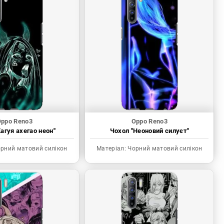
ppo Reno3
Oppo Reno3
агуя ахегао неон"
Чохол "Неоновий силуєт"
рний матовий силікон
Матеріал:
Чорний матовий силікон