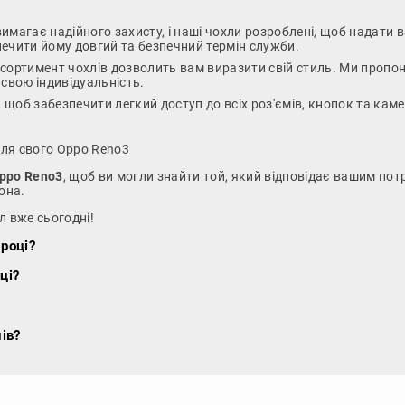
имагає надійного захисту, і наші чохли розроблені, щоб надати
зпечити йому довгий та безпечний термін служби.
асортимент чохлів дозволить вам виразити свій стиль. Ми пропон
 свою індивідуальність.
, щоб забезпечити легкий доступ до всіх роз'ємів, кнопок та ка
для свого Oppo Reno3
Oppo Reno3
, щоб ви могли знайти той, який відповідає вашим по
она.
л вже сьогодні!
 році?
ці?
ів?