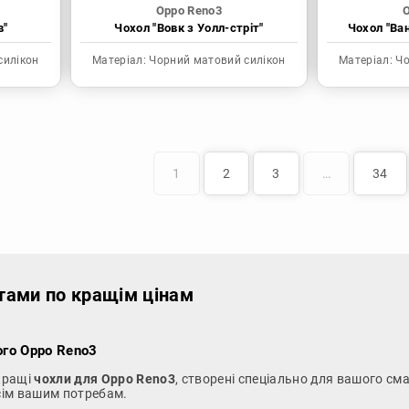
Oppo Reno3
O
в"
Чохол "Вовк з Уолл-стріт"
Чохол "Ва
силікон
Матеріал:
Чорний матовий силікон
Матеріал:
Чо
1
2
3
…
34
тами по кращім цінам
ого Oppo Reno3
йкращі
чохли для Oppo Reno3
, створені спеціально для вашого сма
усім вашим потребам.