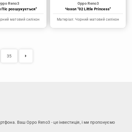
ppo Reno3
Oppo Reno3
н Піс розшукується"
Чохол "02 Little Princess"
рний матовий силікон
Матеріал:
Чорний матовий силікон
35
ртфона. Ваш Oppo Reno3 - це інвестиція, і ми пропонуємо