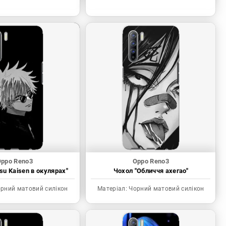
ppo Reno3
Oppo Reno3
tsu Kaisen в окулярах"
Чохол "Обличчя ахегао"
рний матовий силікон
Матеріал:
Чорний матовий силікон