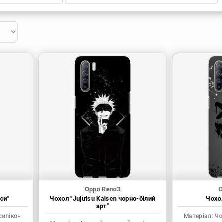
Oppo Reno3
O
си"
Чохол "Jujutsu Kaisen чорно-білий
Чохол
арт"
силікон
Матеріал:
Чо