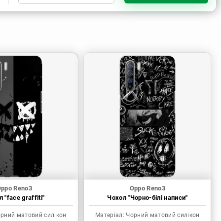
Чорний матовий силікон
ppo Reno3
Oppo Reno3
 "face graffiti"
Чохол "Чорно-білі написи"
рний матовий силікон
Матеріал:
Чорний матовий силікон