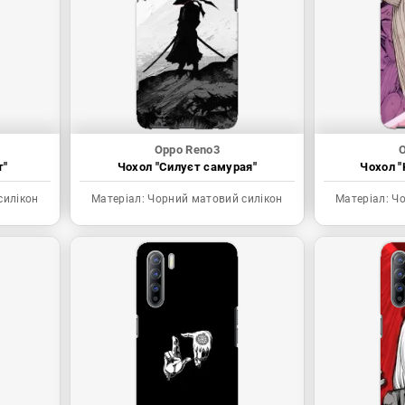
Oppo Reno3
O
т"
Чохол "Силуєт самурая"
Чохол "
силікон
Матеріал:
Чорний матовий силікон
Матеріал:
Чо