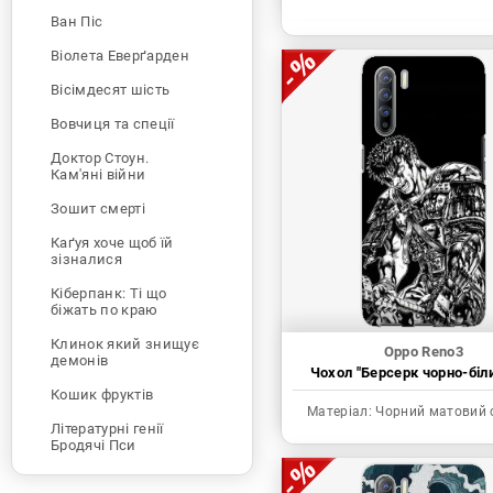
Ван Піс
Віолета Еверґарден
Вісімдесят шість
Вовчиця та спеції
Доктор Стоун.
Кам'яні війни
Зошит смерті
Каґуя хоче щоб їй
зізналися
Кіберпанк: Ті що
біжать по краю
Клинок який знищує
Oppo Reno3
демонів
Чохол "Берсерк чорно-біл
Кошик фруктів
Матеріал:
Чорний матовий 
Літературні генії
Бродячі Пси
Людина-бензопила