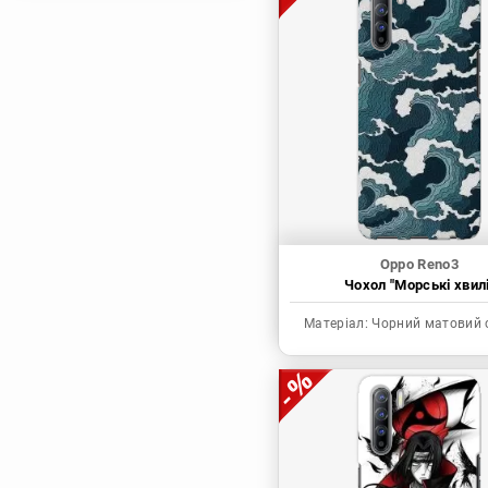
Магічна битва
Мисливець х
Мисливець
Моя академія героїв
Наруто
Неймовірні пригоди
ДжоДжо
П'ять наречених
Патріот Моріарті
Oppo Reno3
Чохол "Морські хвилі
Повелитель
Реінкарнація
Матеріал:
Чорний матовий 
безробітного: Історія
про пригоди в
іншому світі
Родина Шпигунів
Сага про Вінланд
Сворд Арт Онлайн