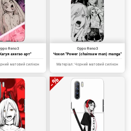
ppo Reno3
Oppo Reno3
Кагуя ахегао арт"
Чохол "Power (chainsaw man) manga"
рний матовий силікон
Матеріал:
Чорний матовий силікон