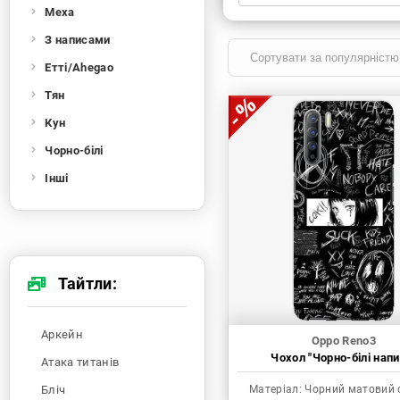
Меха
Xiaomi
Samsung
Apple
Huawei
З написами
Oppo
Realme
TECNO
ZTE
Етті/Ahegao
OnePlus
Google
Doogee
Тян
Infinix
Sony
Motorola
Кун
Чорно-білі
Інші
Тайтли:
Аркейн
Oppo Reno3
Чохол "Чорно-білі напи
Атака титанів
Бліч
Матеріал:
Чорний матовий 