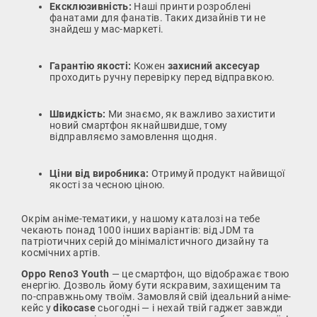
Ексклюзивність:
Наші принти розроблені
фанатами для фанатів. Таких дизайнів ти не
знайдеш у мас-маркеті.
Гарантію якості:
Кожен
захисний аксесуар
проходить ручну перевірку перед відправкою.
Швидкість:
Ми знаємо, як важливо захистити
новий смартфон якнайшвидше, тому
відправляємо замовлення щодня.
Ціни від виробника:
Отримуй продукт найвищої
якості за чесною ціною.
Окрім аніме-тематики, у нашому каталозі на тебе
чекають понад 1000 інших варіантів: від JDM та
патріотичних серій до мінімалістичного дизайну та
космічних артів.
Oppo Reno3 Youth
— це смартфон, що відображає твою
енергію. Дозволь йому бути яскравим, захищеним та
по-справжньому твоїм. Замовляй свій ідеальний аніме-
кейс у
dikocase
сьогодні — і нехай твій гаджет завжди