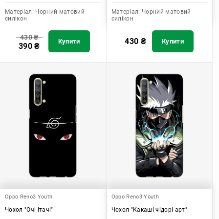
Матеріал:
Чорний матовий
Матеріал:
Чорний матовий
силікон
силікон
430
₴
430
₴
Купити
Купити
390
₴
Oppo Reno3 Youth
Oppo Reno3 Youth
Чохол "Очі Ітачі"
Чохол "Какаші чідорі арт"