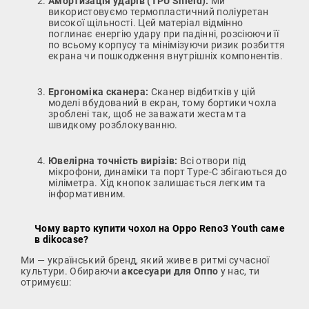
Амортизація ударів (TPU Shield):
Ми
використовуємо термопластичний поліуретан
високої щільності. Цей матеріал відмінно
поглинає енергію удару при падінні, розсіюючи її
по всьому корпусу та мінімізуючи ризик розбиття
екрана чи пошкодження внутрішніх компонентів.
Ергономіка сканера:
Сканер відбитків у цій
моделі вбудований в екран, тому бортики чохла
зроблені так, щоб не заважати жестам та
швидкому розблокуванню.
Ювелірна точність вирізів:
Всі отвори під
мікрофони, динаміки та порт Type-C збігаються до
міліметра. Хід кнопок залишається легким та
інформативним.
Чому варто купити чохол на Oppo Reno3 Youth саме
в dikocase?
Ми — український бренд, який живе в ритмі сучасної
культури. Обираючи
аксесуари для Оппо
у нас, ти
отримуєш: