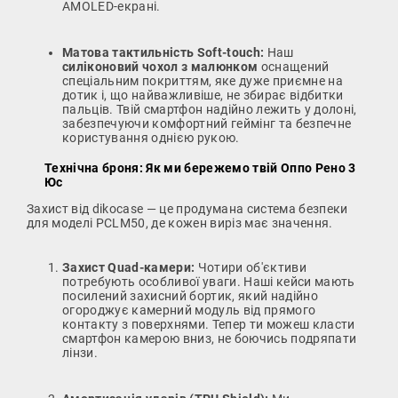
AMOLED-екрані.
Матова тактильність Soft-touch:
Наш
силіконовий чохол з малюнком
оснащений
спеціальним покриттям, яке дуже приємне на
дотик і, що найважливіше, не збирає відбитки
пальців. Твій смартфон надійно лежить у долоні,
забезпечуючи комфортний геймінг та безпечне
користування однією рукою.
Технічна броня: Як ми бережемо твій Оппо Рено 3
Юс
Захист від dikocase — це продумана система безпеки
для моделі PCLM50, де кожен виріз має значення.
Захист Quad-камери:
Чотири об'єктиви
потребують особливої уваги. Наші кейси мають
посилений захисний бортик, який надійно
огороджує камерний модуль від прямого
контакту з поверхнями. Тепер ти можеш класти
смартфон камерою вниз, не боючись подряпати
лінзи.