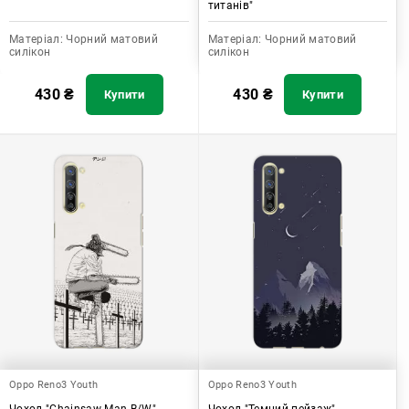
титанів"
Матеріал:
Чорний матовий
Матеріал:
Чорний матовий
силікон
силікон
430
₴
430
₴
Купити
Купити
Oppo Reno3 Youth
Oppo Reno3 Youth
Чохол "Chainsaw Man B/W"
Чохол "Темний пейзаж"