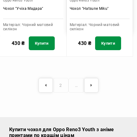
Oppo Reno3 Youth
Oppo Reno3 Youth
Чохол "Учіха Мадара"
Чохол "Hatsune Miku"
Матеріал:
Чорний матовий
Матеріал:
Чорний матовий
силікон
силікон
430
₴
430
₴
Купити
Купити
2
…
Купити чохол
для Oppo Reno3 Youth з аніме
принтами по кращім цінам