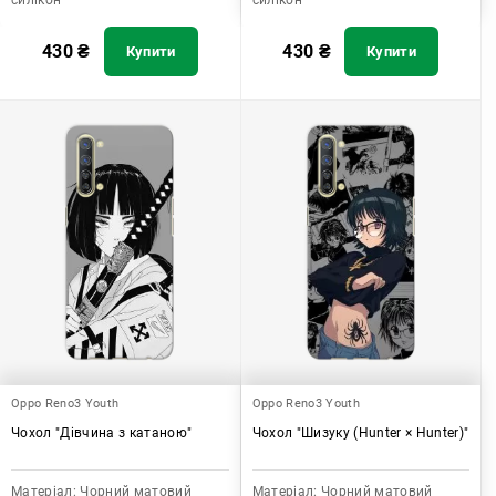
силікон
силікон
430
₴
430
₴
Купити
Купити
Oppo Reno3 Youth
Oppo Reno3 Youth
Чохол "Дівчина з катаною"
Чохол "Шизуку (Hunter × Hunter)"
Матеріал:
Чорний матовий
Матеріал:
Чорний матовий