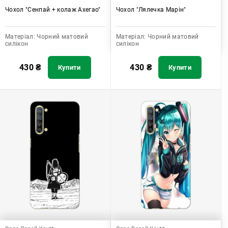
Чохол "Сенпай + колаж Ахегао"
Чохол "Лялечка Марін"
Матеріал:
Чорний матовий
Матеріал:
Чорний матовий
силікон
силікон
430
₴
430
₴
Купити
Купити