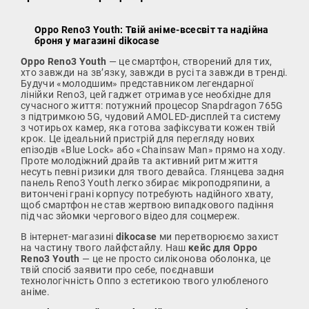
Oppo Reno3 Youth: Твій аніме-всесвіт та надійна
броня у магазині dikocase
Oppo Reno3 Youth
— це смартфон, створений для тих,
хто завжди на зв’язку, завжди в русі та завжди в тренді.
Будучи «молодшим» представником легендарної
лінійки Reno3, цей гаджет отримав усе необхідне для
сучасного життя: потужний процесор Snapdragon 765G
з підтримкою 5G, чудовий AMOLED-дисплей та систему
з чотирьох камер, яка готова зафіксувати кожен твій
крок. Це ідеальний пристрій для перегляду нових
епізодів «Blue Lock» або «Chainsaw Man» прямо на ходу.
Проте молодіжний драйв та активний ритм життя
несуть певні ризики для твого девайса. Глянцева задня
панель Reno3 Youth легко збирає мікроподряпини, а
витончені грані корпусу потребують надійного хвату,
щоб смартфон не став жертвою випадкового падіння
під час зйомки чергового відео для соцмереж.
В інтернет-магазині
dikocase
ми перетворюємо захист
на частину твого лайфстайлу. Наш
кейс для Oppo
Reno3 Youth
— це не просто силіконова оболонка, це
твій спосіб заявити про себе, поєднавши
технологічність Оппо з естетикою твого улюбленого
аніме.