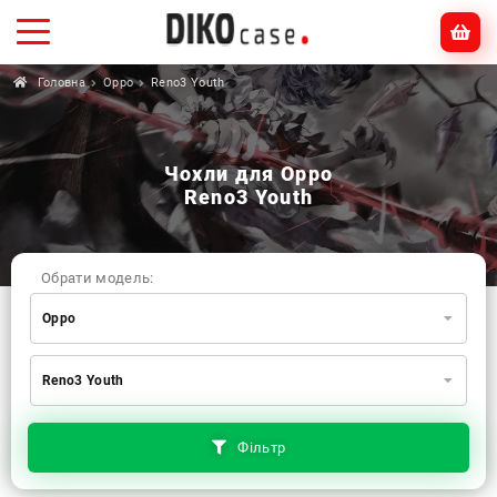
Головна
Oppo
Reno3 Youth
Чохли для Oppo
Reno3 Youth
Обрати модель:
Oppo
Xiaomi
Samsung
Apple
Reno3 Youth
Huawei
Oppo
Realme
TECNO
ZTE
OnePlus
Google
Doogee
Фільтр
Infinix
Sony
Motorola