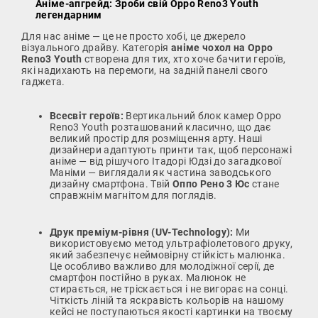
Аніме-апгрейд: Зроби свій Oppo Reno3 Youth
легендарним
Для нас аніме — це не просто хобі, це джерело
візуального драйву. Категорія
аніме чохол на Oppo
Reno3 Youth
створена для тих, хто хоче бачити героїв,
які надихають на перемоги, на задній панелі свого
гаджета.
Всесвіт героїв:
Вертикальний блок камер Oppo
Reno3 Youth розташований класично, що дає
великий простір для розміщення арту. Наші
дизайнери адаптують принти так, щоб персонажі
аніме — від рішучого Ітадорі Юдзі до загадкової
Маніми — виглядали як частина заводського
дизайну смартфона. Твій
Оппо Рено 3 Юс
стане
справжнім магнітом для поглядів.
Друк преміум-рівня (UV-Technology):
Ми
використовуємо метод ультрафіолетового друку,
який забезпечує неймовірну стійкість малюнка.
Це особливо важливо для молодіжної серії, де
смартфон постійно в руках. Малюнок не
стирається, не тріскається і не вигорає на сонці.
Чіткість ліній та яскравість кольорів на нашому
кейсі не поступаються якості картинки на твоєму