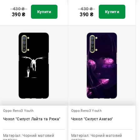
430
₴
430
₴
Купити
Купити
390
₴
390
₴
Oppo Reno3 Youth
Oppo Reno3 Youth
Чохол "Силуєт Лайта та Рюка"
Чохол "Силуєт Ахегао"
Матеріал:
Чорний матовий
Матеріал:
Чорний матовий