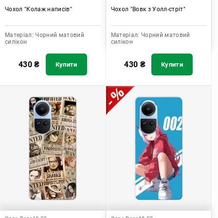
Чохол "Колаж написів"
Чохол "Вовк з Уолл-стріт"
Матеріал:
Чорний матовий
Матеріал:
Чорний матовий
силікон
силікон
430
₴
430
₴
Купити
Купити