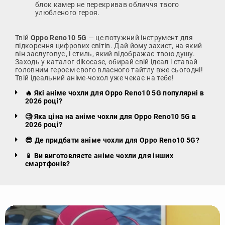
блок камер не перекривав обличчя твого
улюбленого героя.
Твій
Oppo Reno10 5G
— це потужний інструмент для
підкорення цифрових світів. Дай йому захист, на який
він заслуговує, і стиль, який відображає твою душу.
Заходь у каталог dikocase, обирай свій ідеал і ставай
головним героєм свого власного тайтлу вже сьогодні!
Твій ідеальний аніме-чохол уже чекає на тебе!
🔥 Які аніме чохли для Oppo Reno10 5G популярні в
2026 році?
🧐 Яка ціна на аніме чохли для Oppo Reno10 5G в
2026 році?
😎 Де придбати аніме чохли для Oppo Reno10 5G?
📱 Ви виготовляєте аніме чохли для інших
смартфонів?