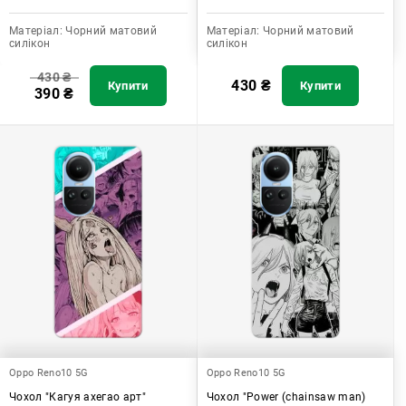
Матеріал:
Чорний матовий
Матеріал:
Чорний матовий
силікон
силікон
430
₴
430
₴
Купити
Купити
390
₴
Oppo Reno10 5G
Oppo Reno10 5G
Чохол "Кагуя ахегао арт"
Чохол "Power (chainsaw man)