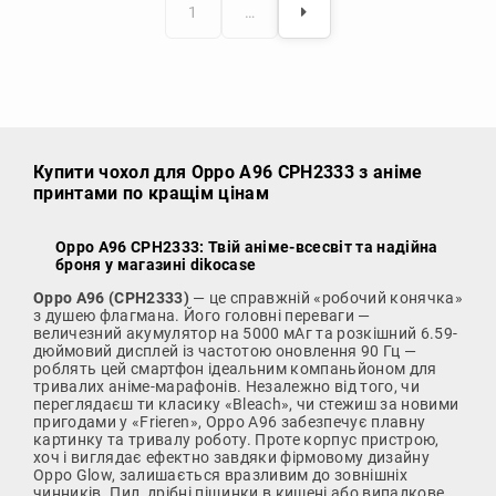
1
…
Купити чохол
для Oppo A96 CPH2333 з аніме
принтами по кращім цінам
Oppo A96 CPH2333: Твій аніме-всесвіт та надійна
броня у магазині dikocase
Oppo A96 (CPH2333)
— це справжній «робочий конячка»
з душею флагмана. Його головні переваги —
величезний акумулятор на 5000 мАг та розкішний 6.59-
дюймовий дисплей із частотою оновлення 90 Гц —
роблять цей смартфон ідеальним компаньйоном для
тривалих аніме-марафонів. Незалежно від того, чи
переглядаєш ти класику «Bleach», чи стежиш за новими
пригодами у «Frieren», Oppo A96 забезпечує плавну
картинку та тривалу роботу. Проте корпус пристрою,
хоч і виглядає ефектно завдяки фірмовому дизайну
Oppo Glow, залишається вразливим до зовнішніх
чинників. Пил, дрібні піщинки в кишені або випадкове