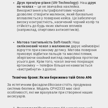
Друк преміум-рівня (UV-Technology):
Наш
друк
на чохлах
— це не звичайна наклейка.
Використання ультрафіолетових чорнил
дозволяє створити малюнок, який буквально
вплавляється у поверхню кейса. Це забезпечує
високу контрастність, насичений чорний колір та
стійкість до будь-яких хімічних впливів
(наприклад, спиртових антисептиків).
Матова тактильність Soft-touch:
Наш
силіконовий чохол з малюнком
дарує неймовірні
відчуття при кожному дотику. Матова поверхня
приховує відбитки пальців та масляні плями,
зберігаючи охайний вигляд смартфона протягом
усього дня. Крім того, чохол значно покращує
ергономіку — телефон більше не намагається
«вистрибнути» з долоні.
Технічна броня: Як ми бережемо твій Оппо А96
За естетичним фасадом dikocase стоїть продумана
система безпеки. Модель CPH2333 має свої
особливості, які ми врахували при створенні наших
аксесуарів.