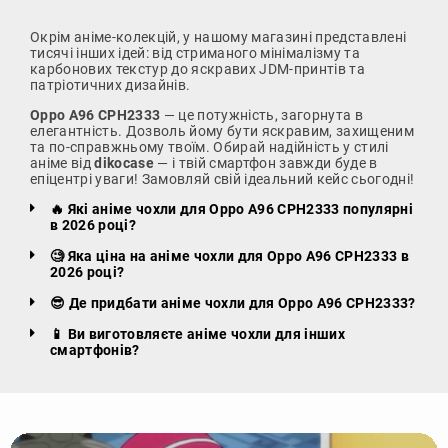
Окрім аніме-колекцій, у нашому магазині представлені
тисячі інших ідей: від стриманого мінімалізму та
карбонових текстур до яскравих JDM-принтів та
патріотичних дизайнів.
Oppo A96 CPH2333
— це потужність, загорнута в
елегантність. Дозволь йому бути яскравим, захищеним
та по-справжньому твоїм. Обирай надійність у стилі
аніме від
dikocase
— і твій смартфон завжди буде в
епіцентрі уваги! Замовляй свій ідеальний кейс сьогодні!
🔥 Які аніме чохли для Oppo A96 CPH2333 популярні
в 2026 році?
🧐 Яка ціна на аніме чохли для Oppo A96 CPH2333 в
2026 році?
😎 Де придбати аніме чохли для Oppo A96 CPH2333?
📱 Ви виготовляєте аніме чохли для інших
смартфонів?