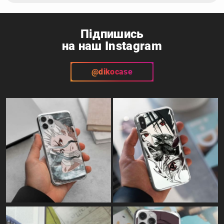
Підпишись
на наш Instagram
@dikocase