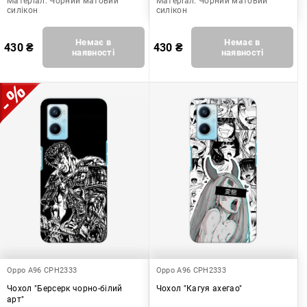
Матеріал:
Чорний матовий
Матеріал:
Чорний матовий
силікон
силікон
Немає в
Немає в
430
₴
430
₴
наявності
наявності
Oppo A96 CPH2333
Oppo A96 CPH2333
Чохол "Берсерк чорно-білий
Чохол "Кагуя ахегао"
арт"