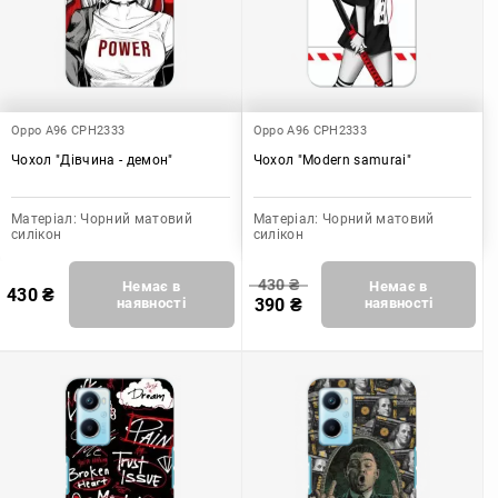
Oppo A96 CPH2333
Oppo A96 CPH2333
Чохол "Дівчина - демон"
Чохол "Modern samurai"
Матеріал:
Чорний матовий
Матеріал:
Чорний матовий
силікон
силікон
430
₴
Немає в
Немає в
430
₴
наявності
390
₴
наявності