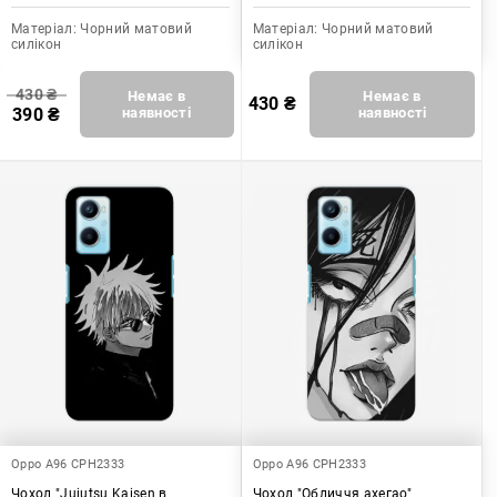
Матеріал:
Чорний матовий
Матеріал:
Чорний матовий
силікон
силікон
430
₴
Немає в
Немає в
430
₴
390
₴
наявності
наявності
Oppo A96 CPH2333
Oppo A96 CPH2333
Чохол "Jujutsu Kaisen в
Чохол "Обличчя ахегао"