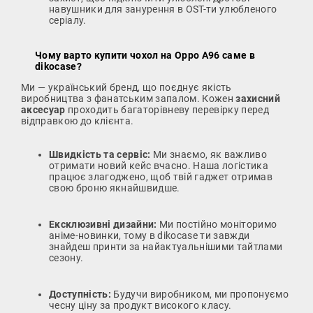
навушники для занурення в OST-ти улюбленого
серіалу.
Чому варто купити чохол на Oppo A96 саме в
dikocase?
Ми — український бренд, що поєднує якість
виробництва з фанатським запалом. Кожен
захисний
аксесуар
проходить багаторівневу перевірку перед
відправкою до клієнта.
Швидкість та сервіс:
Ми знаємо, як важливо
отримати новий кейс вчасно. Наша логістика
працює злагоджено, щоб твій гаджет отримав
свою броню якнайшвидше.
Ексклюзивні дизайни:
Ми постійно моніторимо
аніме-новинки, тому в dikocase ти завжди
знайдеш принти за найактуальнішими тайтлами
сезону.
Доступність:
Будучи виробником, ми пропонуємо
чесну ціну за продукт високого класу.