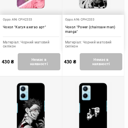
Oppo A96 CPH2333
Oppo A96 CPH2333
Чохол "Кагуя ахегао арт"
Чохол "Power (chainsaw man)
manga"
Матеріал:
Чорний матовий
Матеріал:
Чорний матовий
силікон
силікон
Немає в
Немає в
430
₴
430
₴
наявності
наявності