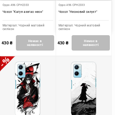
Oppo A96 CPH2333
Oppo A96 CPH2333
Чохол "Кагуя ахегао неон"
Чохол "Неоновий силуєт"
Матеріал:
Чорний матовий
Матеріал:
Чорний матовий
силікон
силікон
Немає в
Немає в
430
₴
430
₴
наявності
наявності