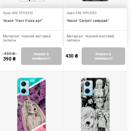
Oppo A96 CPH2333
Oppo A96 CPH2333
Чохол "Ітачі Учіха арт"
Чохол "Силуєт самурая"
Матеріал:
Чорний матовий
Матеріал:
Чорний матовий
силікон
силікон
430
₴
Немає в
Немає в
430
₴
390
₴
наявності
наявності