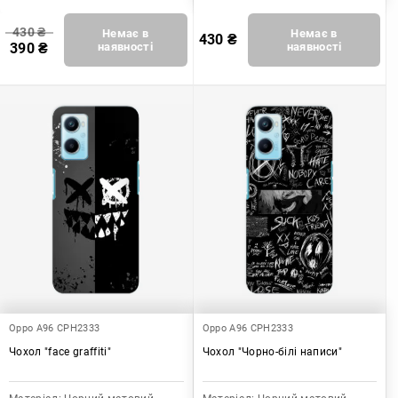
430
₴
Немає в
Немає в
430
₴
390
₴
наявності
наявності
Oppo A96 CPH2333
Oppo A96 CPH2333
Чохол "face graffiti"
Чохол "Чорно-білі написи"