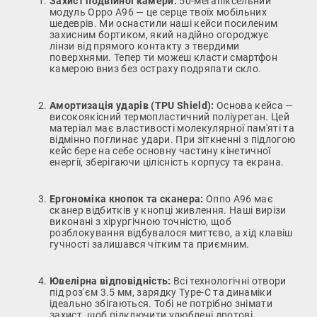
Захист подвійної камери:
50-мегапіксельний
модуль Oppo A96 — це серце твоїх мобільних
шедеврів. Ми оснастили наші кейси посиленим
захисним бортиком, який надійно огороджує
лінзи від прямого контакту з твердими
поверхнями. Тепер ти можеш класти смартфон
камерою вниз без остраху подряпати скло.
Амортизація ударів (TPU Shield):
Основа кейса —
високоякісний термопластичний поліуретан. Цей
матеріал має властивості молекулярної пам'яті та
відмінно поглинає удари. При зіткненні з підлогою
кейс бере на себе основну частину кінетичної
енергії, зберігаючи цілісність корпусу та екрана.
Ергономіка кнопок та сканера:
Оппо А96 має
сканер відбитків у кнопці живлення. Наші вирізи
виконані з хірургічною точністю, щоб
розблокування відбувалося миттєво, а хід клавіш
гучності залишався чітким та приємним.
Ювелірна відповідність:
Всі технологічні отвори
під роз'єм 3.5 мм, зарядку Type-C та динаміки
ідеально збігаються. Тобі не потрібно знімати
захист, щоб підключити улюблені дротові