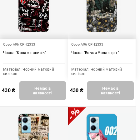
Oppo A96 CPH2333
Oppo A96 CPH2333
Чохол "Колаж написів"
Чохол "Вовк з Уолл-стріт"
Матеріал:
Чорний матовий
Матеріал:
Чорний матовий
силікон
силікон
Немає в
Немає в
430
₴
430
₴
наявності
наявності