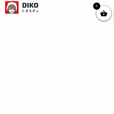
0
© DIKOcase 2026
ФОП Карпенко Альона Андріївна
Розділи
Про компанію
Доставка та оплата
Обмін та повернення
Блог
Купити чохли з чорного силікону
Купити чохли з термопластику