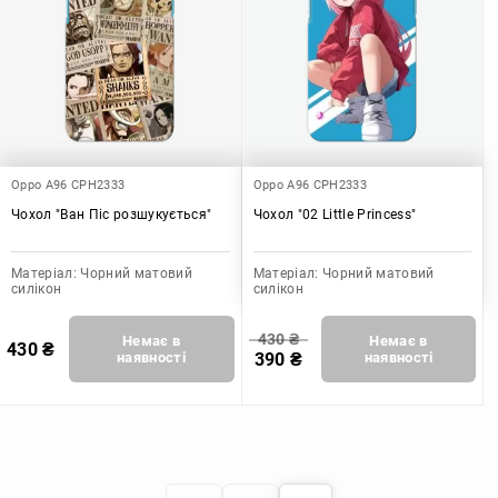
Oppo A96 CPH2333
Oppo A96 CPH2333
Чохол "Ван Піс розшукується"
Чохол "02 Little Princess"
Матеріал:
Чорний матовий
Матеріал:
Чорний матовий
силікон
силікон
430
₴
Немає в
Немає в
430
₴
наявності
390
₴
наявності