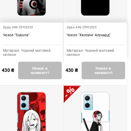
Oppo A96 CPH2333
Oppo A96 CPH2333
Чохол "Sukuna"
Чохол "Хелсинг Алукард"
Матеріал:
Чорний матовий
Матеріал:
Чорний матовий
силікон
силікон
Немає в
Немає в
430
₴
430
₴
наявності
наявності