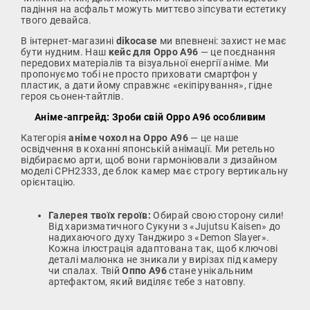
падіння на асфальт можуть миттєво зіпсувати естетику
твого девайса.
В інтернет-магазині
dikocase
ми впевнені: захист не має
бути нудним. Наш
кейс для Oppo A96
— це поєднання
передових матеріалів та візуальної енергії аніме. Ми
пропонуємо тобі не просто приховати смартфон у
пластик, а дати йому справжнє «екіпірування», гідне
героя сьонен-тайтлів.
Аніме-апгрейд: Зроби свій Oppo A96 особливим
Категорія
аніме чохол на Oppo A96
— це наше
освідчення в коханні японській анімації. Ми ретельно
відбираємо арти, щоб вони гармоніювали з дизайном
моделі CPH2333, де блок камер має строгу вертикальну
орієнтацію.
Галерея твоїх героїв:
Обирай свою сторону сили!
Від харизматичного Сукуни з «Jujutsu Kaisen» до
надихаючого духу Танджиро з «Demon Slayer».
Кожна ілюстрація адаптована так, щоб ключові
деталі малюнка не зникали у вирізах під камеру
чи спалах. Твій
Оппо А96
стане унікальним
артефактом, який виділяє тебе з натовпу.