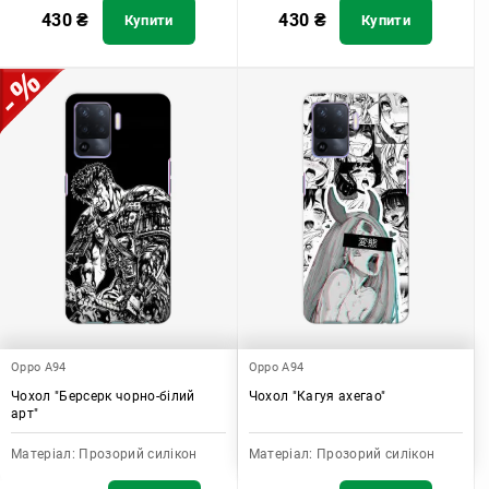
430
₴
430
₴
Купити
Купити
Oppo A94
Oppo A94
Чохол "Берсерк чорно-білий
Чохол "Кагуя ахегао"
арт"
Матеріал:
Прозорий силікон
Матеріал:
Прозорий силікон