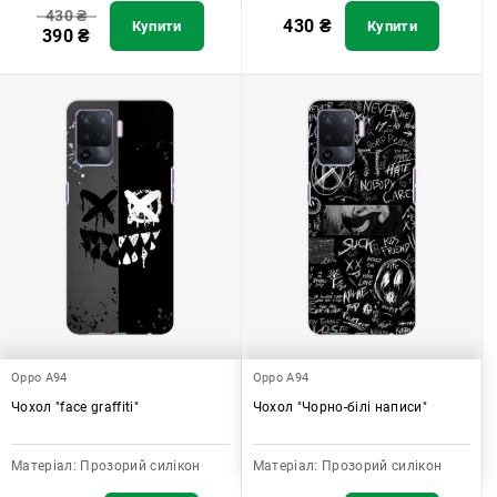
430
₴
430
₴
Купити
Купити
390
₴
Oppo A94
Oppo A94
Чохол "face graffiti"
Чохол "Чорно-білі написи"
Матеріал:
Прозорий силікон
Матеріал:
Прозорий силікон