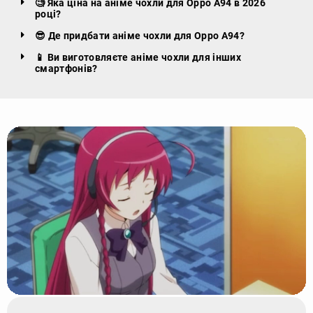
🧐 Яка ціна на аніме чохли для Oppo A94 в 2026
році?
😎 Де придбати аніме чохли для Oppo A94?
📱 Ви виготовляєте аніме чохли для інших
смартфонів?