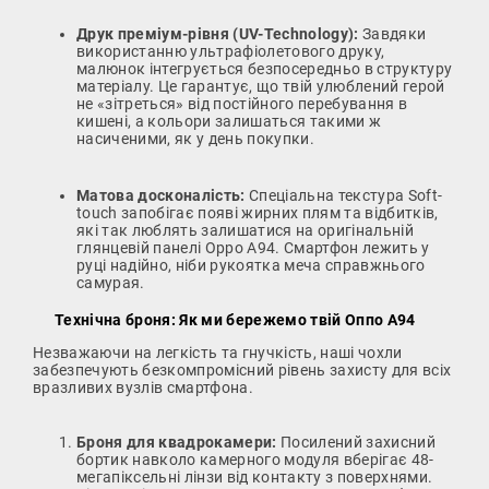
Друк преміум-рівня (UV-Technology):
Завдяки
використанню ультрафіолетового друку,
малюнок інтегрується безпосередньо в структуру
матеріалу. Це гарантує, що твій улюблений герой
не «зітреться» від постійного перебування в
кишені, а кольори залишаться такими ж
насиченими, як у день покупки.
Матова досконалість:
Спеціальна текстура Soft-
touch запобігає появі жирних плям та відбитків,
які так люблять залишатися на оригінальній
глянцевій панелі Oppo A94. Смартфон лежить у
руці надійно, ніби рукоятка меча справжнього
самурая.
Технічна броня: Як ми бережемо твій Оппо А94
Незважаючи на легкість та гнучкість, наші чохли
забезпечують безкомпромісний рівень захисту для всіх
вразливих вузлів смартфона.
Броня для квадрокамери:
Посилений захисний
бортик навколо камерного модуля вберігає 48-
мегапіксельні лінзи від контакту з поверхнями.