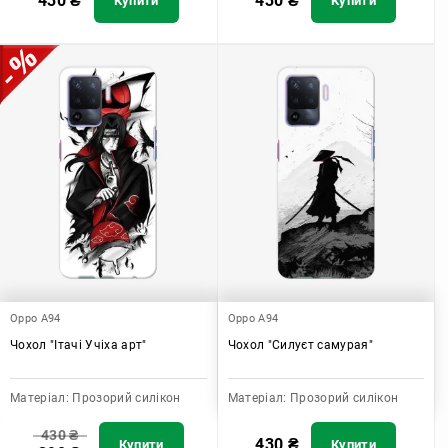
430
₴
430
₴
Купити
Купити
Oppo A94
Oppo A94
Чохол "Ітачі Учіха арт"
Чохол "Силуєт самурая"
Матеріал:
Прозорий силікон
Матеріал:
Прозорий силікон
430
₴
430
₴
Купити
Купити