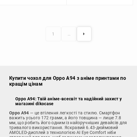
1
…
Купити чохол
для Oppo A94 з аніме принтами по
кращім цінам
Oppo A94: Твій аніме-всесвіт та надійний захист у
магазині dikocase
Oppo A94
— це втілення легкості та стилю. Смартфон
важить усього 172 грами, а його товщина — лише 7.8
мм, що робить його одним із найзручніших девайсів для
тривалого використання. Яскравий 6.43-дюймовий
AMOLED-дисплей з технологією AI Eye Comfort ніби