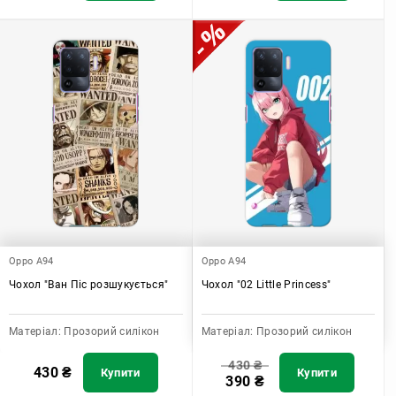
Oppo A94
Oppo A94
Чохол "Ван Піс розшукується"
Чохол "02 Little Princess"
Матеріал:
Прозорий силікон
Матеріал:
Прозорий силікон
430
₴
430
₴
Купити
Купити
390
₴