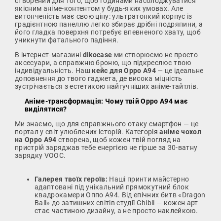
створений для того, щоб годинами насолоджуватися
якісним аніме-контентом у будь-яких умовах. Але
витонченість має свою ціну: ультратонкий корпус із
градієнтною панеллю легко збирає дрібні подряпини, а
його гладка поверхня потребує впевненого хвату, щоб
уникнути фатального падіння.
В інтернет-магазині
dikocase
ми створюємо не просто
аксесуари, а справжню броню, що підкреслює твою
індивідуальність. Наш
кейс для Oppo A94
— це ідеальне
доповнення до твого гаджета, де висока міцність
зустрічається з естетикою найгучніших аніме-тайтлів.
Аніме-трансформація: Чому твій Oppo A94 має
виділятися?
Ми знаємо, що для справжнього отаку смартфон — це
портал у світ улюблених історій. Категорія
аніме чохол
на Oppo A94
створена, щоб кожен твій погляд на
пристрій заряджав тебе енергією не гірше за 30-ватну
зарядку VOOC.
Галерея твоїх героїв:
Наші принти майстерно
адаптовані під унікальний прямокутний блок
квадрокамери Оппо А94. Від епічних битв «Dragon
Ball» до затишних світів студії Ghibli — кожен арт
стає частиною дизайну, а не просто наклейкою.