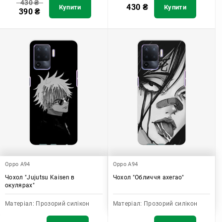
430
₴
430
₴
Купити
Купити
390
₴
Oppo A94
Oppo A94
Чохол "Jujutsu Kaisen в
Чохол "Обличчя ахегао"
окулярах"
Матеріал:
Прозорий силікон
Матеріал:
Прозорий силікон