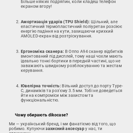
Більше ніяких подряпин, коли кладеш телефон
екраном вгору!
Амортизація ударів (TPU Shield):
Щільний, але
еластичний термопластичний поліуретан розсіює
енергію падіння на кути, захищаючи крихкий
AMOLED-екран від розтріскування.
Ергономіка сканера:
В Оппо А94 сканер відбитків
вмонтований під дисплей, тому наші чохли мають
ідеально тонкі бортики в передній частині, що не
заважають швидкому розблокуванню та жестам
керування.
Ювелірна точність:
Вільний доступ до порту Type-
C, динаміків та роз'єму 3.5 мм. Тобі не доведеться
йти на компроміси між захистом та
функціональністю.
Чому обирають dikocase?
Ми — український бренд, і ми фанатіємо від того, що
робимо. Купуючи
захисний аксесуар
у нас, ти