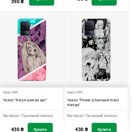
390
₴
Oppo A94
Oppo A94
Чохол "Кагуя ахегао арт"
Чохол "Power (chainsaw man)
manga"
Матеріал:
Прозорий силікон
Матеріал:
Прозорий силікон
430
₴
430
₴
Купити
Купити