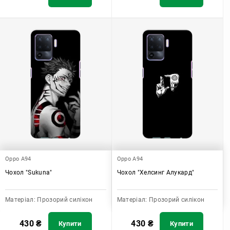
Oppo A94
Oppo A94
Чохол "Sukuna"
Чохол "Хелсинг Алукард"
Матеріал:
Прозорий силікон
Матеріал:
Прозорий силікон
430
₴
430
₴
Купити
Купити