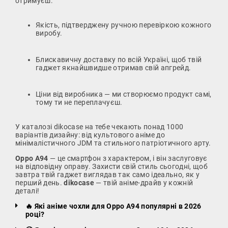
отримуєш:
Якість, підтверджену ручною перевіркою кожного
виробу.
Блискавичну доставку по всій Україні, щоб твій
гаджет якнайшвидше отримав свій апгрейд.
Ціни від виробника — ми створюємо продукт самі,
тому ти не переплачуєш.
У каталозі dikocase на тебе чекають понад 1000
варіантів дизайну: від культового аніме до
мінімалістичного JDM та стильного патріотичного арту.
Oppo A94
— це смартфон з характером, і він заслуговує
на відповідну оправу. Захисти свій стиль сьогодні, щоб
завтра твій гаджет виглядав так само ідеально, як у
перший день.
dikocase
— твій аніме-драйв у кожній
деталі!
🔥 Які аніме чохли для Oppo A94 популярні в 2026
році?