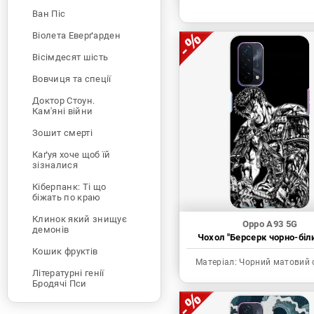
Ван Піс
Віолета Еверґарден
Вісімдесят шість
Вовчиця та спеції
Доктор Стоун.
Кам'яні війни
Зошит смерті
Каґуя хоче щоб їй
зізналися
Кіберпанк: Ті що
біжать по краю
Клинок який знищує
Oppo A93 5G
демонів
Чохол "Берсерк чорно-біл
Кошик фруктів
Матеріал:
Чорний матовий 
Літературні генії
Бродячі Пси
Людина-бензопила