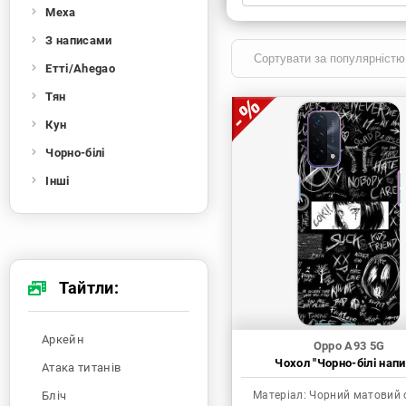
Меха
Xiaomi
Samsung
Apple
Huawei
З написами
Oppo
Realme
TECNO
ZTE
Етті/Ahegao
OnePlus
Google
Doogee
Тян
Infinix
Sony
Motorola
Кун
Чорно-білі
Інші
Тайтли:
Аркейн
Oppo A93 5G
Чохол "Чорно-білі напи
Атака титанів
Бліч
Матеріал:
Чорний матовий 