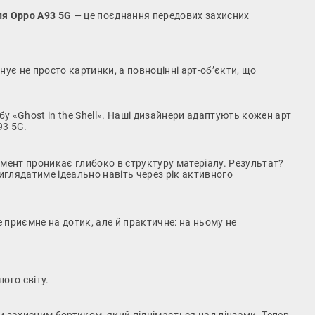
ля Oppo A93 5G
— це поєднання передових захисних
ує не просто картинки, а повноцінні арт-об’єкти, що
бу «Ghost in the Shell». Наші дизайнери адаптують кожен арт
93 5G.
мент проникає глибоко в структуру матеріалу. Результат?
виглядатиме ідеально навіть через рік активного
 приємне на дотик, але й практичне: на ньому не
ого світу.