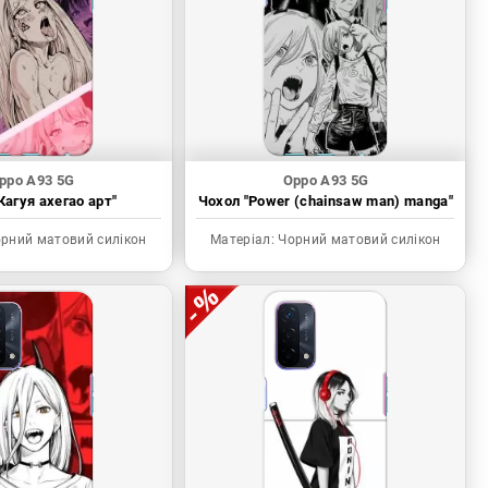
ppo A93 5G
Oppo A93 5G
Кагуя ахегао арт"
Чохол "Power (chainsaw man) manga"
рний матовий силікон
Матеріал:
Чорний матовий силікон