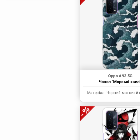
Магічна битва
Мисливець х
Мисливець
Моя академія героїв
Наруто
Неймовірні пригоди
ДжоДжо
П'ять наречених
Патріот Моріарті
Oppo A93 5G
Чохол "Морські хвилі
Повелитель
Реінкарнація
Матеріал:
Чорний матовий 
безробітного: Історія
про пригоди в
іншому світі
Родина Шпигунів
Сага про Вінланд
Сворд Арт Онлайн