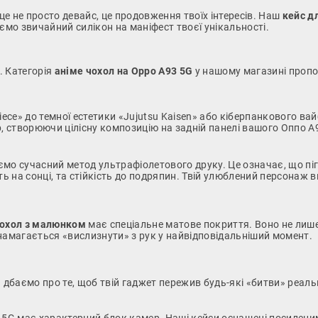
це не просто девайс, це продовження твоїх інтересів. Наш
кейс д
ємо звичайний силікон на маніфест твоєї унікальності.
. Категорія
аніме чохол на Oppo A93 5G
у нашому магазині пропон
iece» до темної естетики «Jujutsu Kaisen» або кіберпанкового вай
, створюючи цілісну композицію на задній панелі вашого Оппо А
о сучасний метод ультрафіолетового друку. Це означає, що піг
ть на сонці, та стійкість до подряпин. Твій улюблений персонаж 
чохол з малюнком
має спеціальне матове покриття. Воно не лише
намагається «вислизнути» з рук у найвідповідальніший момент.
 дбаємо про те, щоб твій гаджет пережив будь-які «битви» реальн