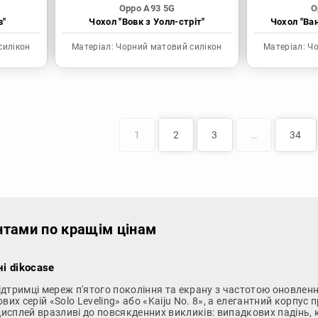
Oppo A93 5G
O
в"
Чохол "Вовк з Уолл-стріт"
Чохол "Ва
силікон
Матеріал:
Чорний матовий силікон
Матеріал:
Чо
1
2
3
…
34
нтами по кращім цінам
ні dikocase
тримці мереж п'ятого покоління та екрану з частотою оновлення 
их серій «Solo Leveling» або «Kaiju No. 8», а елегантний корпус 
дисплей вразливі до повсякденних викликів: випадкових падінь, к