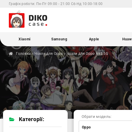
Графік роботи:
Пн-Пт 09:00 - 21:00 Сб-Нд 10:00-18:00
Xiaomi
Samsung
Apple
Huaw
Головна
Чохли для
Oppo
Чохли для Oppo
A93 5G
Обрати модель:
Категорії:
Oppo