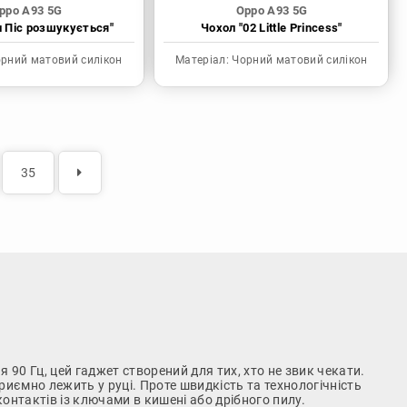
ppo A93 5G
Oppo A93 5G
н Піс розшукується"
Чохол "02 Little Princess"
рний матовий силікон
Матеріал:
Чорний матовий силікон
35
90 Гц, цей гаджет створений для тих, хто не звик чекати.
приємно лежить у руці. Проте швидкість та технологічність
онтактів із ключами в кишені або дрібного пилу.