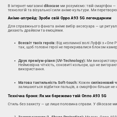
В інтернет-магазині
dikocase
ми розуміємо: твій смартфон — 
технологій та візуальної сили аніме-культури. Ми перетворю
Аніме-апгрейд: Зроби свій Oppo A93 5G легендарним
Для справжнього фаната аніме вибір аксесуара — це ритуал
дихають драйвом та емоціями.
Всесвіт твоїх героїв:
Від незламної волі Луффі з «One P
так, щоб головні герої не перекривалися блоком камер
Друк преміум-рівня (UV-Technology):
Ми використовуєм
Неймовірна чіткість, соковиті кольори, що не вигораю
використання.
Матова тактильність Soft-touch:
Кожен
силіконовий 
залишаються відбитки пальців, а смартфон більше не 
Технічна броня: Як ми бережемо твій Оппо А93 5G
Стиль без захисту — це лише половина справи. У dikocase ми