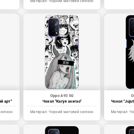
Матеріал:
Чорний матовий силікон
Oppo A93 5G
O
ий арт"
Чохол "Кагуя ахегао"
Чохол "Juju
силікон
Матеріал:
Чорний матовий силікон
Матеріал:
Чо