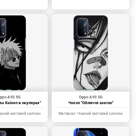
ppo A93 5G
Oppo A93 5G
tsu Kaisen в окулярах"
Чохол "Обличчя ахегао"
рний матовий силікон
Матеріал:
Чорний матовий силікон