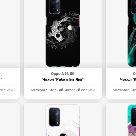
Oppo A93 5G
O
"
Чохол "Рибки Інь Янь"
Чохол "К
силікон
Матеріал:
Чорний матовий силікон
Матеріал:
Чо