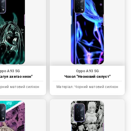
ppo A93 5G
Oppo A93 5G
агуя ахегао неон"
Чохол "Неоновий силуєт"
рний матовий силікон
Матеріал:
Чорний матовий силікон