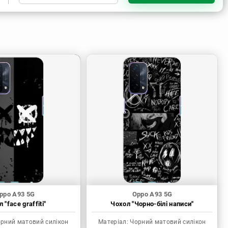
Чорний матовий силікон
Прозорий силікон
Прозорий матовий силікон
ppo A93 5G
Oppo A93 5G
 "face graffiti"
Чохол "Чорно-білі написи"
рний матовий силікон
Матеріал:
Чорний матовий силікон