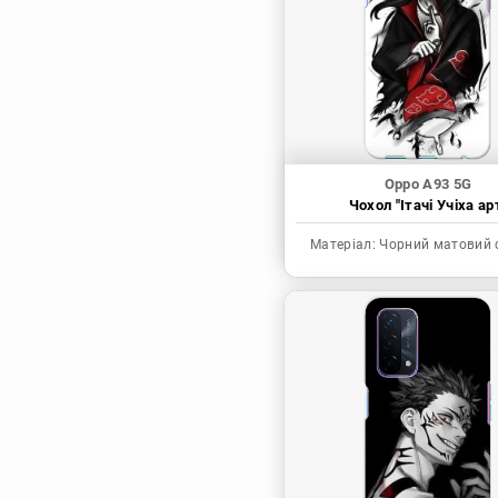
Синя в’язниця
Скейт: Безкінечність
Токійські месники
Ця фарфорова
лялечка закохалася
Oppo A93 5G
Чохол "Ітачі Учіха ар
Матеріал:
Чорний матовий 