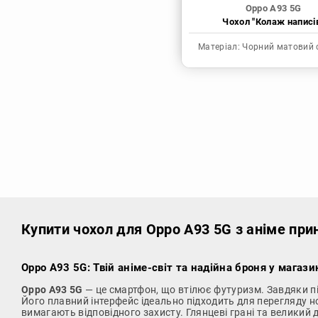
Oppo A93 5G
Чохол "Колаж написі
Матеріал:
Чорний матовий 
Купити чохол
для Oppo A93 5G з аніме при
Oppo A93 5G: Твій аніме-світ та надійна броня у магази
Oppo A93 5G
— це смартфон, що втілює футуризм. Завдяки під
Його плавний інтерфейс ідеально підходить для перегляду нов
вимагають відповідного захисту. Глянцеві грані та великий 