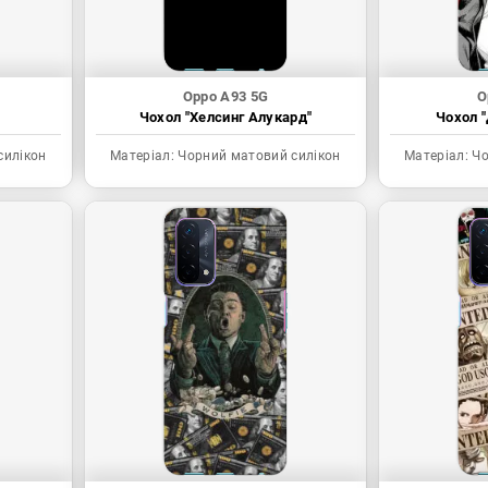
Oppo A93 5G
O
Чохол "Хелсинг Алукард"
Чохол "
силікон
Матеріал:
Чорний матовий силікон
Матеріал:
Чо