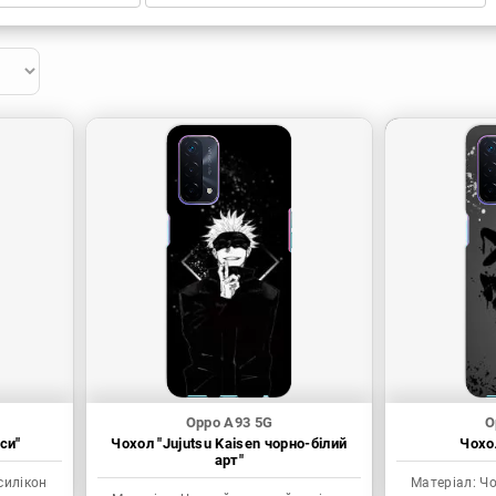
Oppo A93 5G
O
си"
Чохол "Jujutsu Kaisen чорно-білий
Чохол
арт"
силікон
Матеріал:
Чо