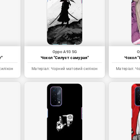
Oppo A93 5G
O
т"
Чохол "Силуєт самурая"
Чохол "
силікон
Матеріал:
Чорний матовий силікон
Матеріал:
Чо