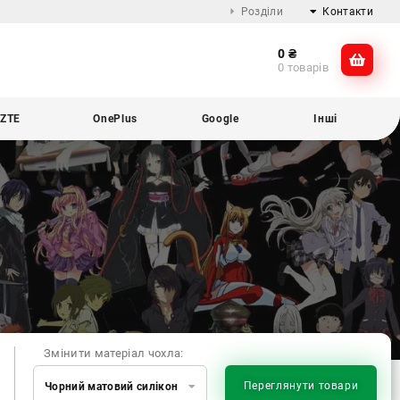
Розділи
Контакти
0
₴
Про компанію
@dikocase
0 товарів
Доставка та оплата
@dikocase
Обмін та повернення
ZTE
OnePlus
Google
Інші
Блог
Змінити матеріал чохла:
Переглянути товари
Чорний матовий силікон