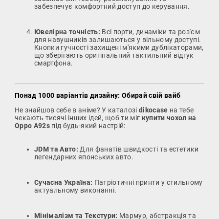
забезпечує комфортний доступ до керування.
Ювелірна точність:
Всі порти, динаміки та роз'єм
для навушників залишаються у вільному доступі.
Кнопки гучності захищені м'якими дублікаторами,
що зберігають оригінальний тактильний відгук
смартфона.
Понад 1000 варіантів дизайну: Обирай свій вайб
Не знайшов себе в аніме? У каталозі
dikocase
на тебе
чекають тисячі інших ідей, щоб ти міг
купити чохол на
Oppo A92s
під будь-який настрій:
JDM та Авто:
Для фанатів швидкості та естетики
легендарних японських авто.
Сучасна Україна:
Патріотичні принти у стильному
актуальному виконанні.
Мінімалізм та Текстури:
Мармур, абстракція та