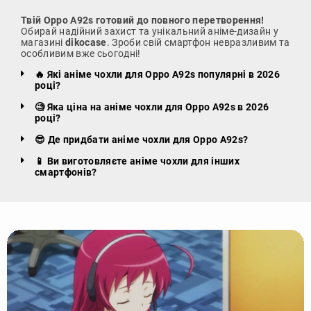
Твій Oppo A92s готовий до повного перетворення!
Обирай надійний захист та унікальний аніме-дизайн у
магазині
dikocase
. Зроби свій смартфон невразливим та
особливим вже сьогодні!
🔥 Які аніме чохли для Oppo A92s популярні в 2026
році?
🧐 Яка ціна на аніме чохли для Oppo A92s в 2026
році?
😎 Де придбати аніме чохли для Oppo A92s?
📱 Ви виготовляєте аніме чохли для інших
смартфонів?