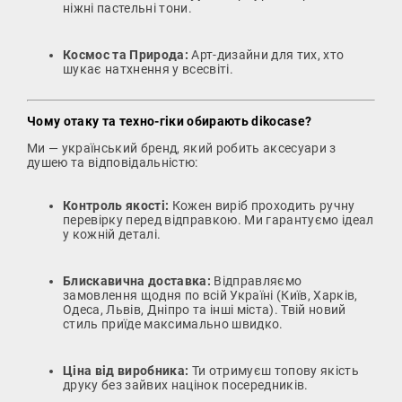
ніжні пастельні тони.
Космос та Природа:
Арт-дизайни для тих, хто
шукає натхнення у всесвіті.
Чому отаку та техно-гіки обирають dikocase?
Ми — український бренд, який робить аксесуари з
душею та відповідальністю:
Контроль якості:
Кожен виріб проходить ручну
перевірку перед відправкою. Ми гарантуємо ідеал
у кожній деталі.
Блискавична доставка:
Відправляємо
замовлення щодня по всій Україні (Київ, Харків,
Одеса, Львів, Дніпро та інші міста). Твій новий
стиль приїде максимально швидко.
Ціна від виробника:
Ти отримуєш топову якість
друку без зайвих націнок посередників.