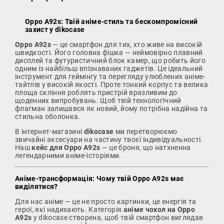
Oppo A92s: Твій аніме-стиль та бескомпромісний
захист у dikocase
Oppo A92s
— це смартфон для тих, хто живе на високій
швидкості. Його головна фішка — неймовірно плавний
дисплей та футуристичний блок камер, що робить його
одним із найбільш впізнаваних гаджетів. Це ідеальний
інструмент для геймінгу та перегляду улюблених аніме-
тайтлів у високій якості. Проте тонкий корпус та велика
площа скління роблять пристрій вразливим до
щоденних випробувань. Щоб твій технологічний
флагман залишався як новий, йому потрібна надійна та
стильна оболонка.
В інтернет-магазині
dikocase
ми перетворюємо
звичайні аксесуари на частину твоєї індивідуальності.
Наш
кейс для Oppo A92s
— це броня, що натхненна
легендарними аніме-історіями.
Аніме-трансформація: Чому твій Oppo A92s має
виділятися?
Для нас аніме — це не просто картинки, це енергія та
герої, які надихають. Категорія
аніме чохол на Oppo
A92s
у dikocase створена, щоб твій смартфон виглядав