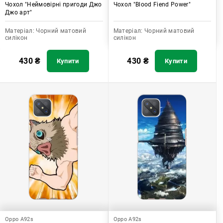
Чохол "Неймовірні пригоди Джо
Чохол "Blood Fiend Power"
Джо арт"
Матеріал:
Чорний матовий
Матеріал:
Чорний матовий
силікон
силікон
430
₴
430
₴
Купити
Купити
Oppo A92s
Oppo A92s