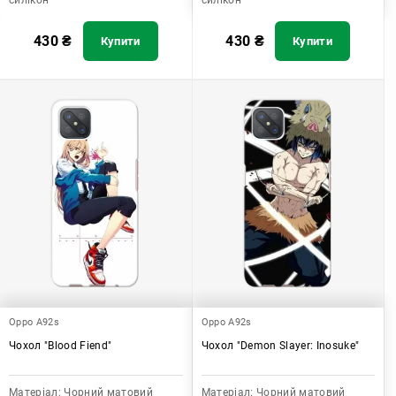
силікон
силікон
430
₴
430
₴
Купити
Купити
Oppo A92s
Oppo A92s
Чохол "Blood Fiend"
Чохол "Demon Slayer: Inosuke"
Матеріал:
Чорний матовий
Матеріал:
Чорний матовий