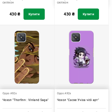
силікон
силікон
430
₴
430
₴
Купити
Купити
Oppo A92s
Oppo A92s
Чохол "Thorfinn : Vinland Saga"
Чохол "Саске Учіха чібі арт"