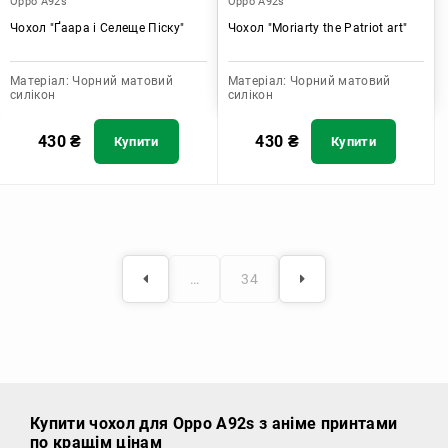
Oppo A92s
Oppo A92s
Чохол "Ґаара і Селеще Піску"
Чохол "Moriarty the Patriot art"
Матеріал:
Чорний матовий
Матеріал:
Чорний матовий
силікон
силікон
430
₴
430
₴
Купити
Купити
…
34
Купити чохол
для Oppo A92s з аніме принтами
по кращім цінам