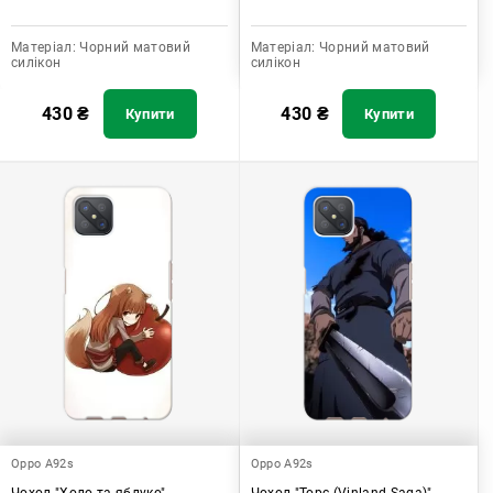
Матеріал:
Чорний матовий
Матеріал:
Чорний матовий
силікон
силікон
430
₴
430
₴
Купити
Купити
Oppo A92s
Oppo A92s
Чохол "Холо та яблуко"
Чохол "Торс (Vinland Saga)"