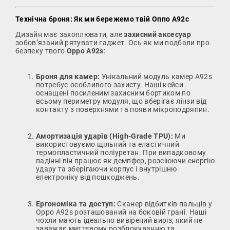
Технічна броня: Як ми бережемо твій Оппо А92с
Дизайн має захоплювати, але
захисний аксесуар
зобов’язаний рятувати гаджет. Ось як ми подбали про
безпеку твого
Oppo A92s
:
Броня для камер:
Унікальний модуль камер А92s
потребує особливого захисту. Наші кейси
оснащені посиленим захисним бортиком по
всьому периметру модуля, що вберігає лінзи від
контакту з поверхнями та появи мікроподряпин.
Амортизація ударів (High-Grade TPU):
Ми
використовуємо щільний та еластичний
термопластичний поліуретан. При випадковому
падінні він працює як демпфер, розсіюючи енергію
удару та зберігаючи корпус і внутрішню
електроніку від пошкоджень.
Ергономіка та доступ:
Сканер відбитків пальців у
Oppo A92s розташований на боковій грані. Наші
чохли мають ідеально вивірений виріз, який не
заважає миттєвому розблокуванню та