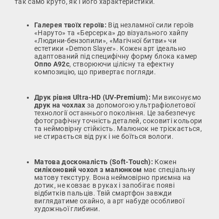
так само круто, як і його характеристики.
Галерея твоїх героїв:
Від незламної сили героїв
«Наруто» та «Берсерка» до візуального хайпу
«Людини-бензопили», «Магічної битви» чи
естетики «Demon Slayer». Кожен арт ідеально
адаптований під специфічну форму блока камер
Оппо А92с
, створюючи цілісну та ефектну
композицію, що привертає погляди.
Друк рівня Ultra-HD (UV-Premium):
Ми виконуємо
друк на чохлах
за допомогою ультрафіолетової
технології останнього покоління. Це забезпечує
фотографічну точність деталей, соковиті кольори
та неймовірну стійкість. Малюнок не тріскається,
не стирається від рук і не боїться вологи.
Матова досконалість (Soft-Touch):
Кожен
силіконовий чохол з малюнком
має спеціальну
матову текстуру. Вона неймовірно приємна на
дотик, не ковзає в руках і запобігає появі
відбитків пальців. Твій смартфон завжди
виглядатиме охайно, а арт набуде особливої
художньої глибини.