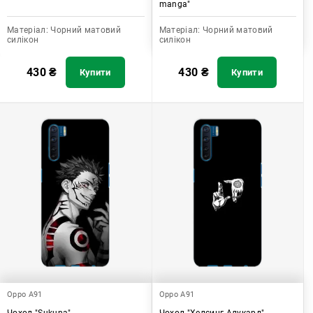
manga"
Матеріал:
Чорний матовий
Матеріал:
Чорний матовий
силікон
силікон
430
₴
430
₴
Купити
Купити
Oppo A91
Oppo A91
Чохол "Sukuna"
Чохол "Хелсинг Алукард"