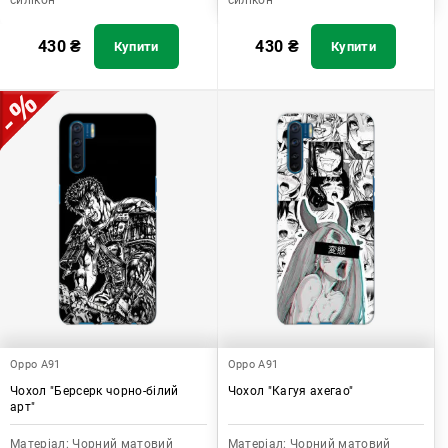
силікон
силікон
430
₴
430
₴
Купити
Купити
Oppo A91
Oppo A91
Чохол "Берсерк чорно-білий
Чохол "Кагуя ахегао"
арт"
Матеріал:
Чорний матовий
Матеріал:
Чорний матовий