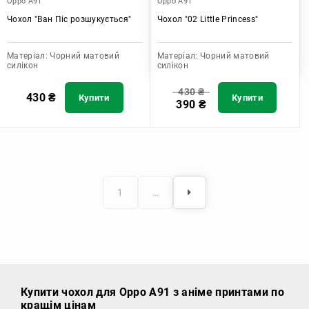
Oppo A91
Oppo A91
Чохол "Ван Піс розшукується"
Чохол "02 Little Princess"
Матеріал:
Чорний матовий
Матеріал:
Чорний матовий
силікон
силікон
430
₴
430
₴
Купити
Купити
390
₴
1
…
Купити чохол
для Oppo A91 з аніме принтами по
кращім цінам