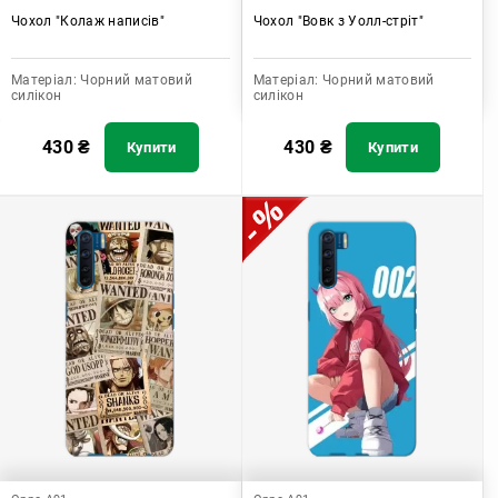
Чохол "Колаж написів"
Чохол "Вовк з Уолл-стріт"
Матеріал:
Чорний матовий
Матеріал:
Чорний матовий
силікон
силікон
430
₴
430
₴
Купити
Купити