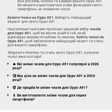
всіх роз'ємів, кнопок та камери вашого Oppo A91.
Ви можете користуватися усіма функціями свого
смартфона, не знімаючи чохол.
Купити Чохол на Oppo A91
: Виберіть Найкращий
варіант для свого Oppo A91
Наш інтернет-магазин пропонує широкий вибір
чохлів
для Oppo A91
, щоб ви могли знайти той, який
відповідає вашим потребам та смакам.
Купіть чохол на
Oppo A91
, щоб забезпечити найкращий захист та стиль
для вашого смартфона.
Збережіть безпеку та стиль свого Oppo A91, купуючи
чохол вже сьогодні!
🔥 Які аніме чохли для Oppo A91 популярні в 2026
році?
🧐 Яка ціна на аніме чохли для Oppo A91 в 2026
році?
😎 Де придбати аніме чохли для Oppo A91?
📱 Ви виготовляєте аніме чохли для інших
смартфонів?