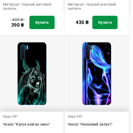
Матеріал:
Чорний матовий
Матеріал:
Чорний матовий
силікон
силікон
430
₴
430
₴
Купити
Купити
390
₴
Oppo A91
Oppo A91
Чохол "Кагуя ахегао неон"
Чохол "Неоновий силуєт"