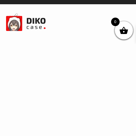
0
© DIKOcase 2026
ФОП Карпенко Альона Андріївна
Розділи
Про компанію
Доставка та оплата
Обмін та повернення
Блог