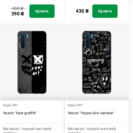
430
₴
430
₴
Купити
Купити
390
₴
Oppo A91
Oppo A91
Чохол "face graffiti"
Чохол "Чорно-білі написи"
Матеріал:
Чорний матовий
Матеріал:
Чорний матовий