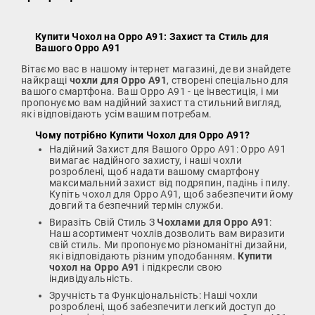
Купити Чохол на Oppo A91
: Захист та Стиль для
Вашого Oppo A91
Вітаємо вас в нашому інтернет магазині, де ви знайдете
найкращі
чохли для Oppo A91
, створені спеціально для
вашого смартфона. Ваш Oppo A91 - це інвестиція, і ми
пропонуємо вам надійний захист та стильний вигляд,
які відповідають усім вашим потребам.
Чому потрібно
Купити Чохол для Oppo A91
?
Надійний Захист для Вашого Oppo A91: Oppo A91
вимагає надійного захисту, і наші чохли
розроблені, щоб надати вашому смартфону
максимальний захист від подряпин, падінь і пилу.
Купіть чохол для Oppo A91, щоб забезпечити йому
довгий та безпечний термін служби.
Виразіть Свій Стиль З
Чохлами для Oppo A91
:
Наш асортимент чохлів дозволить вам виразити
свій стиль. Ми пропонуємо різноманітні дизайни,
які відповідають різним уподобанням.
Купити
чохол на Oppo A91
і підкресли свою
індивідуальність.
Зручність та Функціональність: Наші чохли
розроблені, щоб забезпечити легкий доступ до