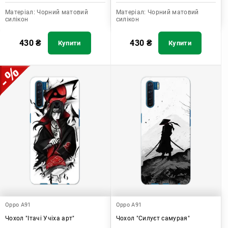
Матеріал:
Чорний матовий
Матеріал:
Чорний матовий
силікон
силікон
430
₴
430
₴
Купити
Купити
Oppo A91
Oppo A91
Чохол "Ітачі Учіха арт"
Чохол "Силуєт самурая"