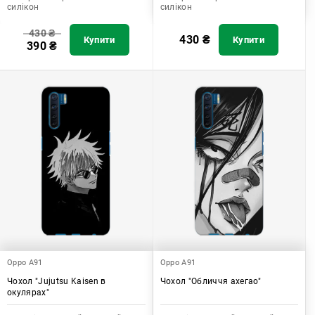
силікон
силікон
430
₴
430
₴
Купити
Купити
390
₴
Oppo A91
Oppo A91
Чохол "Jujutsu Kaisen в
Чохол "Обличчя ахегао"
окулярах"