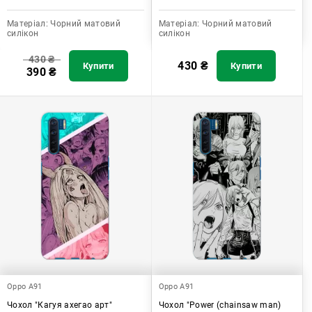
Матеріал:
Чорний матовий
Матеріал:
Чорний матовий
силікон
силікон
430
₴
430
₴
Купити
Купити
390
₴
Oppo A91
Oppo A91
Чохол "Кагуя ахегао арт"
Чохол "Power (chainsaw man)