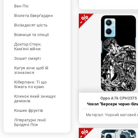
Ван Піс
Віолета Еверґарден
Вісімдесят шість
Вовчиця та спеції
Доктор Стоун.
Кам'яні війни
Зошит смерті
Каґуя хоче щоб їй
зізналися
Кіберпанк: Ті що
біжать по краю
Клинок який знищує
Oppo A76 CPH2375
демонів
Чохол "Берсерк чорно-біл
Кошик фруктів
Матеріал:
Чорний матовий 
Літературні генії
Бродячі Пси
Людина-бензопила