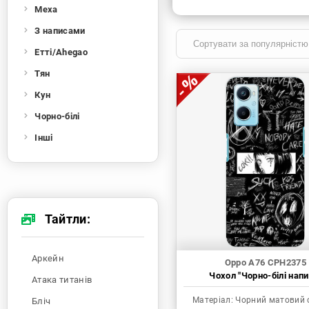
Меха
З написами
Етті/Ahegao
Тян
Кун
Чорно-білі
Інші
Тайтли:
Аркейн
Oppo A76 CPH2375
Чохол "Чорно-білі напи
Атака титанів
Матеріал:
Чорний матовий 
Бліч