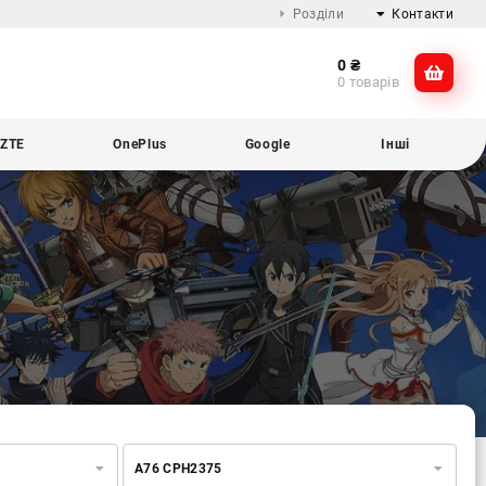
Розділи
Контакти
0
₴
Про компанію
@dikocase
0 товарів
Доставка та оплата
@dikocase
Обмін та повернення
ZTE
OnePlus
Google
Інші
Блог
A76 CPH2375