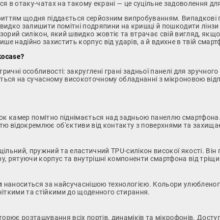
тися в отаку-чатах на такому екрані — це суцільне задоволення 
риттям щодня піддається серйозним випробуванням. Випадкові п
идко залишити помітні подряпини на кришці й пошкодити лінзи к
зорий силікон, який швидко жовтіє та втрачає свій вигляд, як
ше надійно захистить корпус від ударів, а й вдихне в твій смарт
kocase?
тричні особливості: закруглені грані задньої панелі для зручно
ься на сучасному високоточному обладнанні з мікроновою відпов
к камер помітно піднімається над задньою панеллю смартфона.
ю відокремлює об'єктиви від контакту з поверхнями та захищає 
ільний, пружний та еластичний TPU-силікон високої якості. Він
ру, рятуючи корпус та внутрішні компоненти смартфона від тріщ
л
наноситься за найсучаснішою технологією. Кольори улюбленог
 чіткими та стійкими до щоденного стирання.
орює розташування всіх портів, динаміків та мікрофонів. Доступ 