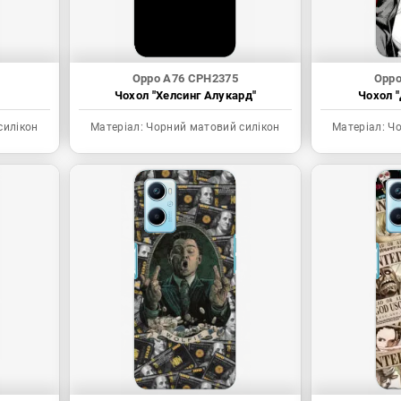
Oppo A76 CPH2375
Oppo
Чохол "Хелсинг Алукард"
Чохол "
силікон
Матеріал:
Чорний матовий силікон
Матеріал:
Чо