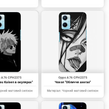
 A76 CPH2375
Oppo A76 CPH2375
tsu Kaisen в окулярах"
Чохол "Обличчя ахегао"
рний матовий силікон
Матеріал:
Чорний матовий силікон