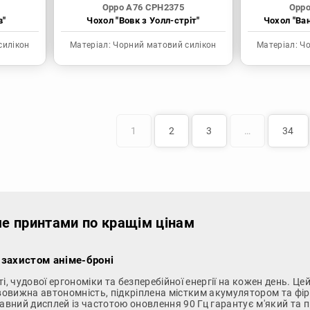
Oppo A76 CPH2375
Oppo
в"
Чохол "Вовк з Уолл-стріт"
Чохол "Ва
силікон
Матеріал:
Чорний матовий силікон
Матеріал:
Чо
1
2
3
…
34
ме принтами по кращім цінам
 захистом аніме-броні
, чудової ергономіки та безперебійної енергії на кожен день. Це
 дивовижна автономність, підкріплена містким акумулятором та
авний дисплей із частотою оновлення 90 Гц гарантує м'який та п