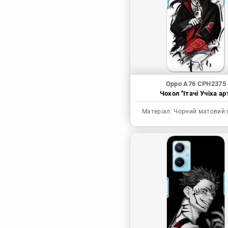
Синя в’язниця
Скейт: Безкінечність
Токійські месники
Ця фарфорова
лялечка закохалася
Oppo A76 CPH2375
Чохол "Ітачі Учіха ар
Матеріал:
Чорний матовий 