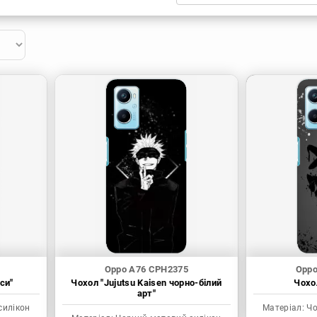
Xiaomi
Samsung
Apple
Huawei
Oppo
Realme
TECNO
ZTE
OnePlus
Google
Doogee
Infinix
Sony
Motorola
Oppo A76 CPH2375
Oppo
си"
Чохол "Jujutsu Kaisen чорно-білий
Чохол
арт"
силікон
Матеріал:
Чо