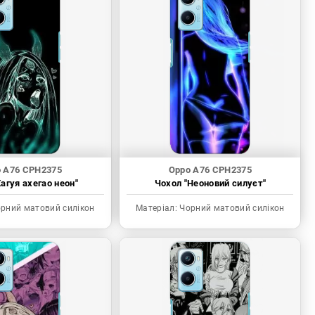
 A76 CPH2375
Oppo A76 CPH2375
агуя ахегао неон"
Чохол "Неоновий силуєт"
рний матовий силікон
Матеріал:
Чорний матовий силікон