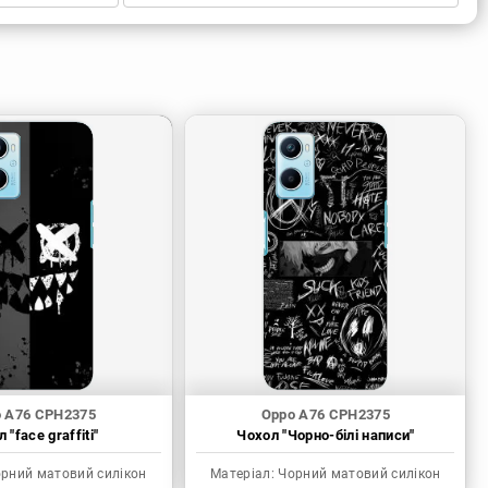
 A76 CPH2375
Oppo A76 CPH2375
 "face graffiti"
Чохол "Чорно-білі написи"
рний матовий силікон
Матеріал:
Чорний матовий силікон