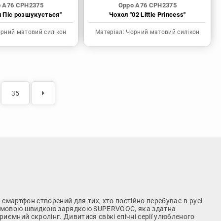
 A76 CPH2375
Oppo A76 CPH2375
н Піс розшукується"
Чохол "02 Little Princess"
рний матовий силікон
Матеріал:
Чорний матовий силікон
35
й смартфон створений для тих, хто постійно перебуває в русі
 фірмовою швидкою зарядкою SUPERVOOC, яка здатна
риємний скролінг. Дивитися свіжі епічні серії улюбленого