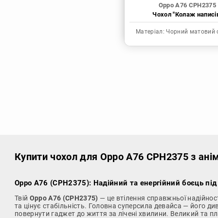
Oppo A76 CPH2375
Чохол "Колаж написі
Матеріал:
Чорний матовий 
Купити чохол
для Oppo A76 CPH2375 з ані
Oppo A76 (CPH2375): Надійний та енергійний боєць під
Твій
Oppo A76 (CPH2375)
— це втілення справжньої надійності
та цінує стабільність. Головна суперсила девайса — його
повернути гаджет до життя за лічені хвилини. Великий та пл