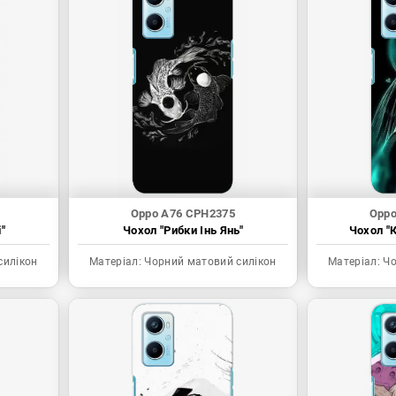
Oppo A76 CPH2375
Oppo
"
Чохол "Рибки Інь Янь"
Чохол "К
силікон
Матеріал:
Чорний матовий силікон
Матеріал:
Чо