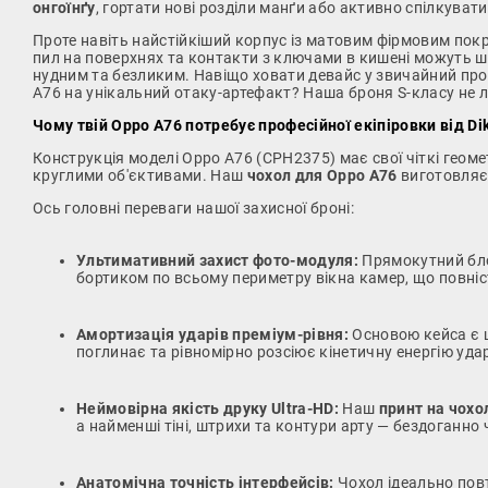
онгоїнґу
, гортати нові розділи манґи або активно спілкува
Проте навіть найстійкіший корпус із матовим фірмовим пок
пил на поверхнях та контакти з ключами в кишені можуть шв
нудним та безликим. Навіщо ховати девайс у звичайний про
A76 на унікальний отаку-артефакт? Наша броня S-класу не ли
Чому твій Oppo A76 потребує професійної екіпіровки від Di
Конструкція моделі Oppo A76 (CPH2375) має свої чіткі геоме
круглими об'єктивами. Наш
чохол для Oppo A76
виготовляєт
Ось головні переваги нашої захисної броні:
Ультимативний захист фото-модуля:
Прямокутний бло
бортиком по всьому периметру вікна камер, що повніст
Амортизація ударів преміум-рівня:
Основою кейса є щ
поглинає та рівномірно розсіює кінетичну енергію уда
Неймовірна якість друку Ultra-HD:
Наш
принт на чохо
а найменші тіні, штрихи та контури арту — бездоганно
Анатомічна точність інтерфейсів:
Чохол ідеально повт