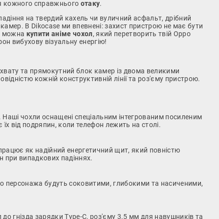
для кожного справжнього
отаку
.
адіння на твердий кахель чи вуличний асфальт, дрібний
амер. В Dikocase ми впевнені: захист пристрою не має бути
що можна
купити аніме чохол
, який перетворить твій Oppo
фон вибухову візуальну енергію!
го хвату та прямокутний блок камер із двома великими
ідністю кожній конструктивній лінії та роз'єму пристрою.
 Наші чохли оснащені спеціальним інтегрованим посиленим
їх від подряпин, коли телефон лежить на столі.
 працює як надійний енергетичний щит, який повністю
ин при випадкових падіннях.
о персонажа будуть соковитими, глибокими та насиченими,
до гнізда зарядки Type-C, роз'єму 3.5 мм для навушників та