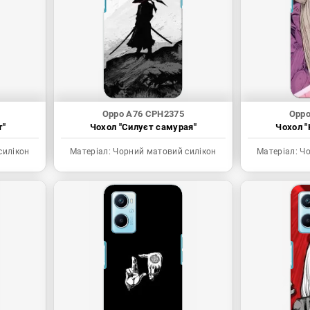
Oppo A76 CPH2375
Oppo
т"
Чохол "Силуєт самурая"
Чохол "
силікон
Матеріал:
Чорний матовий силікон
Матеріал:
Чо