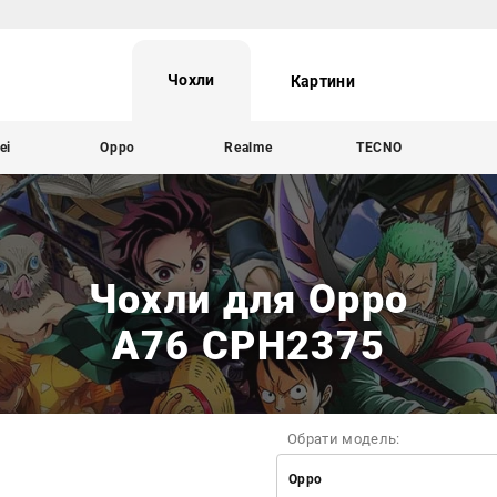
Чохли
Картини
ei
Oppo
Realme
TECNO
Чохли для Oppo
A76 CPH2375
Обрати модель:
Oppo