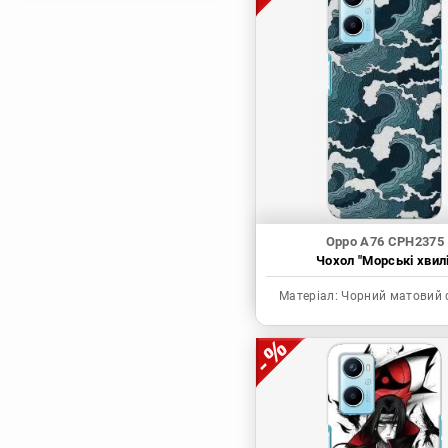
Магічна битва
Мисливець х
Мисливець
Моя академія героїв
Наруто
Неймовірні пригоди
ДжоДжо
П'ять наречених
Патріот Моріарті
Oppo A76 CPH2375
Чохол "Морські хвилі
Повелитель
Реінкарнація
Матеріал:
Чорний матовий 
безробітного: Історія
про пригоди в
іншому світі
Родина Шпигунів
Сага про Вінланд
Сворд Арт Онлайн