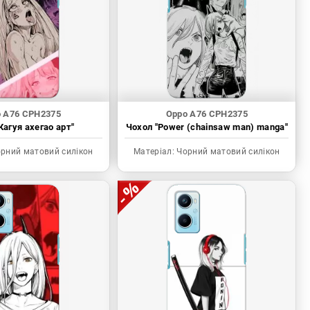
 A76 CPH2375
Oppo A76 CPH2375
Кагуя ахегао арт"
Чохол "Power (chainsaw man) manga"
рний матовий силікон
Матеріал:
Чорний матовий силікон