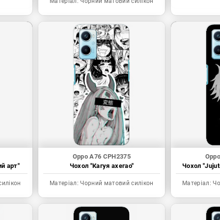
Матеріал:
Чорний матовий силікон
Oppo A76 CPH2375
Oppo
ий арт"
Чохол "Кагуя ахегао"
Чохол "Juju
силікон
Матеріал:
Чорний матовий силікон
Матеріал:
Чо