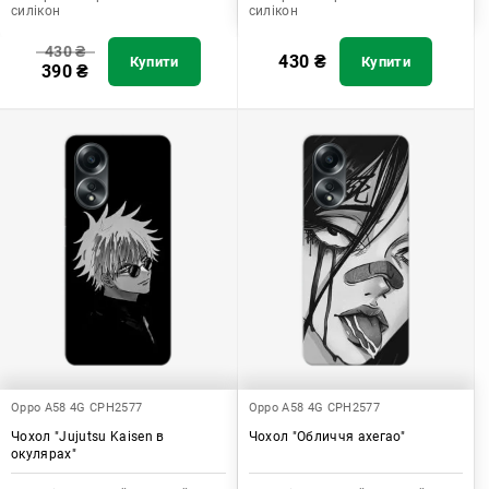
силікон
силікон
430
₴
430
₴
Купити
Купити
390
₴
Oppo A58 4G CPH2577
Oppo A58 4G CPH2577
Чохол "Jujutsu Kaisen в
Чохол "Обличчя ахегао"
окулярах"