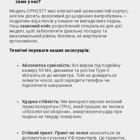
саме у нас?
Модель CPH2577 має елегантний шовковистий корпус,
але він досить вразливий до щоденних випробувань —
подряпин від ключів у кишені чи випадкових падінь.
Наш
захисний кейс
розроблений спеціально для цієї
моделі, щоб забезпечити ідеальну посадку та
максимальний рівень безпеки, не жертвуючи
ергономікою.
Технічні переваги наших аксесуарів:
Абсолютна сумісність:
Всі вирізи під подвійну
камеру 50 Мп, динаміки та роз’єм Type-C
збігаються до міліметра. Тобі не доведеться
знімати чохол, щоб зарядити телефон чи
підключити навушники.
Ударна стійкість:
Ми використовуємо якісний
термополіуретан (TPU), який працює як техніка
«Абсолютної оборони», амортизуючи удар при
падінні на тверду поверхню.
Стійкий принт:
Принт на чохол
наноситься за
допомогою сучасних УФ-принтерів. Це гарантує,