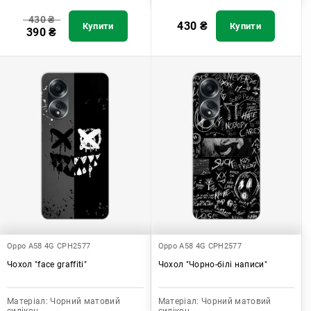
430
₴
430
₴
Купити
Купити
390
₴
Oppo A58 4G CPH2577
Oppo A58 4G CPH2577
Чохол "face graffiti"
Чохол "Чорно-білі написи"
Матеріал:
Чорний матовий
Матеріал:
Чорний матовий