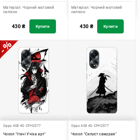
Матеріал:
Чорний матовий
Матеріал:
Чорний матовий
силікон
силікон
430
₴
430
₴
Купити
Купити
Oppo A58 4G CPH2577
Oppo A58 4G CPH2577
Чохол "Ітачі Учіха арт"
Чохол "Силуєт самурая"