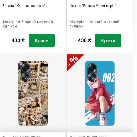
Чохол "Колаж написів"
Чохол "Вовк з Уолл-стріт"
Матеріал:
Чорний матовий
Матеріал:
Чорний матовий
силікон
силікон
430
₴
430
₴
Купити
Купити