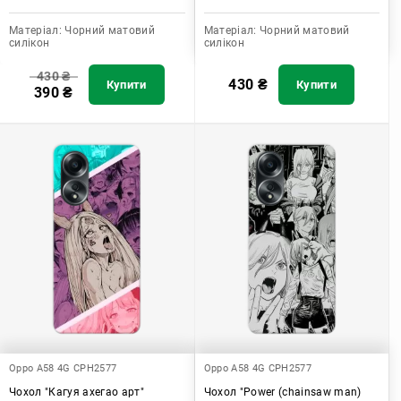
Матеріал:
Чорний матовий
Матеріал:
Чорний матовий
силікон
силікон
430
₴
430
₴
Купити
Купити
390
₴
Oppo A58 4G CPH2577
Oppo A58 4G CPH2577
Чохол "Кагуя ахегао арт"
Чохол "Power (chainsaw man)