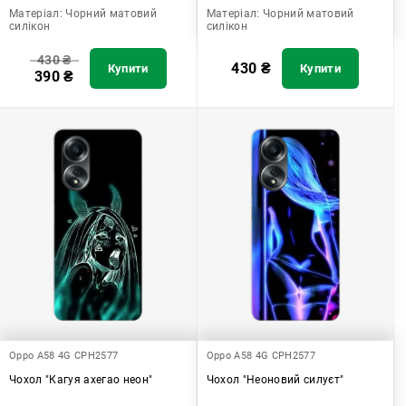
Матеріал:
Чорний матовий
Матеріал:
Чорний матовий
силікон
силікон
430
₴
430
₴
Купити
Купити
390
₴
Oppo A58 4G CPH2577
Oppo A58 4G CPH2577
Чохол "Кагуя ахегао неон"
Чохол "Неоновий силуєт"