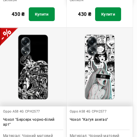
силікон
силікон
430
₴
430
₴
Купити
Купити
Oppo A58 4G CPH2577
Oppo A58 4G CPH2577
Чохол "Берсерк чорно-білий
Чохол "Кагуя ахегао"
арт"
Матеріал:
Чорний матовий
Матеріал:
Чорний матовий