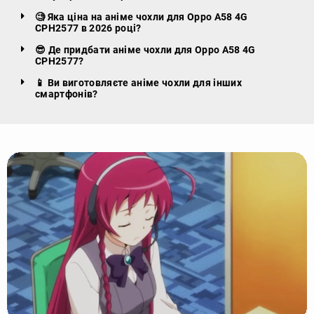
🧐 Яка ціна на аніме чохли для Oppo A58 4G
CPH2577 в 2026 році?
😎 Де придбати аніме чохли для Oppo A58 4G
CPH2577?
📱 Ви виготовляєте аніме чохли для інших
смартфонів?