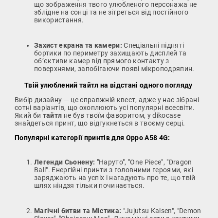
що зображення твого улюбленого персонажа не
зблідне на сонці та не зітреться від постійного
використання.
Захист екрана та камери:
Спеціальні підняті
бортики по периметру захищають дисплей та
об’єктиви камер від прямого контакту з
поверхнями, запобігаючи появі мікроподряпин.
Твій улюблений тайтл на відстані одного погляду
Вибір дизайну — це справжній квест, адже у нас зібрані
сотні варіантів, що охоплюють усі популярні всесвіти.
Який би
тайтл
не був твоїм фаворитом, у dikocase
знайдеться принт, що відгукнеться в твоєму серці.
Популярні категорії принтів для Oppo A58 4G:
Легенди Сьонену:
"Наруто", "One Piece", "Dragon
Ball". Енергійні принти з головними героями, які
заряджають на успіх і нагадують про те, що твій
шлях ніндзя тільки починається.
Магічні битви та Містика:
"Jujutsu Kaisen", "Demon