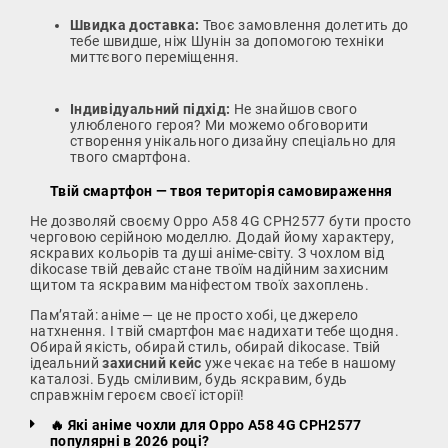
Швидка доставка:
Твоє замовлення долетить до
тебе швидше, ніж Шунін за допомогою техніки
миттєвого переміщення.
Індивідуальний підхід:
Не знайшов свого
улюбленого героя? Ми можемо обговорити
створення унікального дизайну спеціально для
твого смартфона.
Твій смартфон — твоя територія самовираження
Не дозволяй своєму Oppo A58 4G CPH2577 бути просто
черговою серійною моделлю. Додай йому характеру,
яскравих кольорів та душі аніме-світу. З чохлом від
dikocase твій девайс стане твоїм надійним захисним
щитом та яскравим маніфестом твоїх захоплень.
Пам’ятай: аніме — це не просто хобі, це джерело
натхнення. І твій смартфон має надихати тебе щодня.
Обирай якість, обирай стиль, обирай dikocase. Твій
ідеальний
захисний кейс
уже чекає на тебе в нашому
каталозі. Будь сміливим, будь яскравим, будь
справжнім героєм своєї історії!
🔥 Які аніме чохли для Oppo A58 4G CPH2577
популярні в 2026 році?