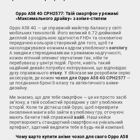
Oppo A58 4G CPH2577: Твій смартфон у режимі
«Максимального драйву» з аніме-стилем
Oppo A58 4G — це справжній майстер балансу у світі
мобільних технологій. Його великий 6.72-дюймовий
дисплей з роздільною здатністю FHD+ та соковитою
передачею кольорів створений для того, щоб ти
насолоджувався кожним кадром улюбленого
онгоїнгу
.
А завдяки стереодинамікам з режимом надгучності,
кожен епічний опенинг звучатиме так, ніби ти
перебуваєш у центрі подій. Проте, навіть такий
надійний девайс потребує екіпірування, що відповідає
духу справжнього
отаку
. У dikocase ми розробили серію
аксесуарів, де кожен
чохол для Oppo A58 4G CPH2577
—
це поєднання броні S-класу та автентичного аніме-
дизайну.
Ми знаємо, що для тебе смартфон — це не просто засіб
зв’язку, а твій особистий провідник у світ улюблених
історій. Коли ти дістаєш свій Oppo, щоб перевірити
оновлення манги або зайти в улюблену гру, оточуючі
мають бачити твій справжній
вайб
. Наші кейси
перетворюють стандартний смартфон на унікальний
артефакт, здатний виділити тебе в будь-якій компанії.
Чому варто купити аніме чохол для свого Oppo A58