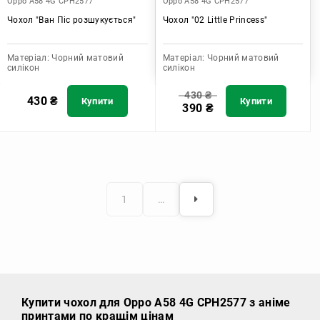
Oppo A58 4G CPH2577
Oppo A58 4G CPH2577
Чохол "Ван Піс розшукується"
Чохол "02 Little Princess"
Матеріал:
Чорний матовий
Матеріал:
Чорний матовий
силікон
силікон
430
₴
430
₴
Купити
Купити
390
₴
1
…
Купити чохол
для Oppo A58 4G CPH2577 з аніме
принтами по кращім цінам