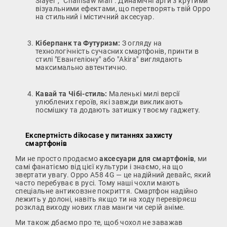
Slayer", "Chainsaw Man". Динамічні арти з крутими
візуальними ефектами, що перетворять твій Oppo
на стильний і містичний аксесуар.
Кіберпанк та Футуризм:
З огляду на
технологічність сучасних смартфонів, принти в
стилі "Евангеліону" або "Akira" виглядають
максимально автентично.
Кавай та Чібі-стиль:
Маленькі милі версії
улюблених героїв, які завжди викликають
посмішку та додають затишку твоєму гаджету.
Експертність dikocase у питаннях захисту
смартфонів
Ми не просто продаємо
аксесуари для смартфонів
, ми
самі фанатіємо від цієї культури і знаємо, на що
звертати увагу. Oppo A58 4G — це надійний девайс, який
часто перебуває в русі. Тому наші чохли мають
спеціальне антиковзне покриття. Смартфон надійно
лежить у долоні, навіть якщо ти на ходу перевіряєш
розклад виходу нових глав манги чи серій аніме.
Ми також дбаємо про те, щоб чохол не заважав