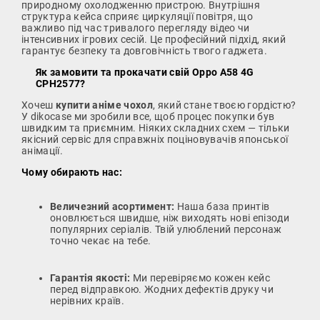
природному охолодженню пристрою. Внутрішня
структура кейса сприяє циркуляції повітря, що
важливо під час тривалого перегляду відео чи
інтенсивних ігрових сесій. Це професійний підхід, який
гарантує безпеку та довговічність твого гаджета.
Як замовити та прокачати свій Oppo A58 4G
CPH2577?
Хочеш
купити аніме чохол
, який стане твоєю гордістю?
У dikocase ми зробили все, щоб процес покупки був
швидким та приємним. Ніяких складних схем — тільки
якісний сервіс для справжніх поціновувачів японської
анімації.
Чому обирають нас:
Величезний асортимент:
Наша база принтів
оновлюється швидше, ніж виходять нові епізоди
популярних серіалів. Твій улюблений персонаж
точно чекає на тебе.
Гарантія якості:
Ми перевіряємо кожен кейс
перед відправкою. Жодних дефектів друку чи
нерівних країв.