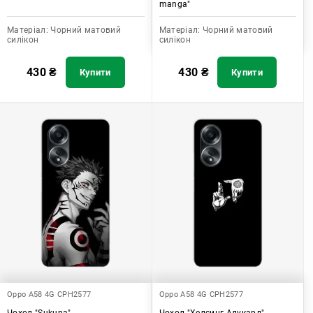
manga"
Матеріал:
Чорний матовий
Матеріал:
Чорний матовий
силікон
силікон
430
₴
430
₴
Купити
Купити
Oppo A58 4G CPH2577
Oppo A58 4G CPH2577
Чохол "Sukuna"
Чохол "Хелсинг Алукард"