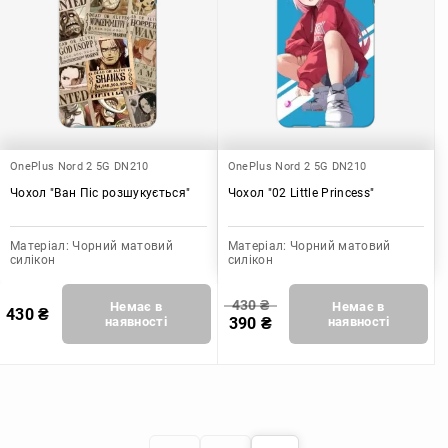
OnePlus Nord 2 5G DN210
OnePlus Nord 2 5G DN210
Чохол "Ван Піс розшукується"
Чохол "02 Little Princess"
Матеріал:
Чорний матовий
Матеріал:
Чорний матовий
силікон
силікон
430
₴
Немає в
Немає в
430
₴
наявності
390
₴
наявності