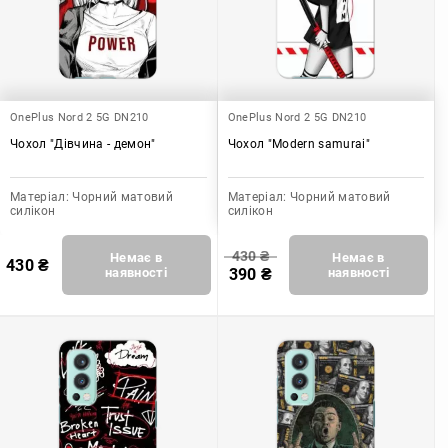
OnePlus Nord 2 5G DN210
OnePlus Nord 2 5G DN210
Чохол "Дівчина - демон"
Чохол "Modern samurai"
Матеріал:
Чорний матовий
Матеріал:
Чорний матовий
силікон
силікон
430
₴
Немає в
Немає в
430
₴
наявності
390
₴
наявності