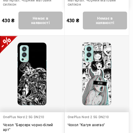
Матеріал:
Чорний матовий
Матеріал:
Чорний матовий
силікон
силікон
Немає в
Немає в
430
₴
430
₴
наявності
наявності
OnePlus Nord 2 5G DN210
OnePlus Nord 2 5G DN210
Чохол "Берсерк чорно-білий
Чохол "Кагуя ахегао"
арт"