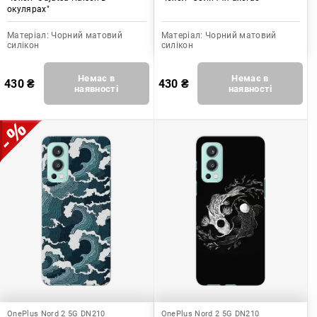
окулярах"
Матеріал:
Чорний матовий
Матеріал:
Чорний матовий
силікон
силікон
Немає в
Немає в
430
₴
430
₴
наявності
наявності
OnePlus Nord 2 5G DN210
OnePlus Nord 2 5G DN210