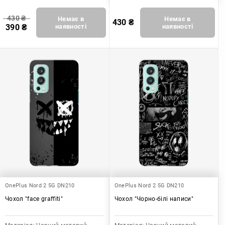
430
₴
Немає в
Немає в
430
₴
390
₴
наявності
наявності
OnePlus Nord 2 5G DN210
OnePlus Nord 2 5G DN210
Чохол "face graffiti"
Чохол "Чорно-білі написи"