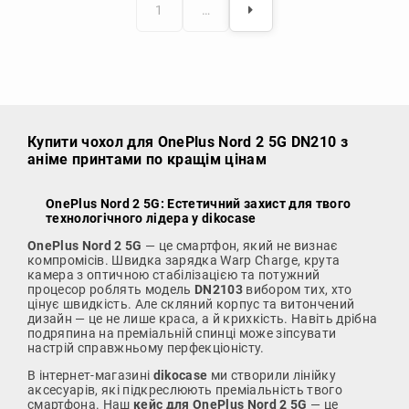
1
…
Купити чохол
для OnePlus Nord 2 5G DN210 з
аніме принтами по кращім цінам
OnePlus Nord 2 5G: Естетичний захист для твого
технологічного лідера у dikocase
OnePlus Nord 2 5G
— це смартфон, який не визнає
компромісів. Швидка зарядка Warp Charge, крута
камера з оптичною стабілізацією та потужний
процесор роблять модель
DN2103
вибором тих, хто
цінує швидкість. Але скляний корпус та витончений
дизайн — це не лише краса, а й крихкість. Навіть дрібна
подряпина на преміальній спинці може зіпсувати
настрій справжньому перфекціоністу.
В інтернет-магазині
dikocase
ми створили лінійку
аксесуарів, які підкреслюють преміальність твого
смартфона. Наш
кейс для OnePlus Nord 2 5G
— це