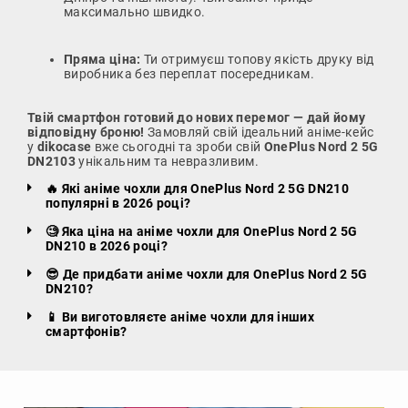
максимально швидко.
Пряма ціна:
Ти отримуєш топову якість друку від
виробника без переплат посередникам.
Твій смартфон готовий до нових перемог — дай йому
відповідну броню!
Замовляй свій ідеальний аніме-кейс
у
dikocase
вже сьогодні та зроби свій
OnePlus Nord 2 5G
DN2103
унікальним та невразливим.
🔥 Які аніме чохли для OnePlus Nord 2 5G DN210
популярні в 2026 році?
🧐 Яка ціна на аніме чохли для OnePlus Nord 2 5G
DN210 в 2026 році?
😎 Де придбати аніме чохли для OnePlus Nord 2 5G
DN210?
📱 Ви виготовляєте аніме чохли для інших
смартфонів?