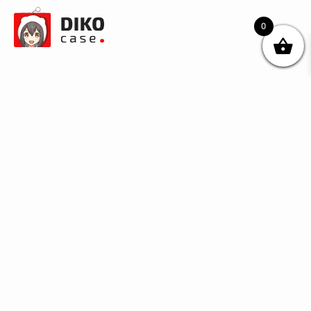
0
© DIKOcase 2026
ФОП Карпенко Альона Андріївна
Розділи
Про компанію
Доставка та оплата
Обмін та повернення
Блог
Купити чохли з чорного силікону
Купити чохли з термопластику