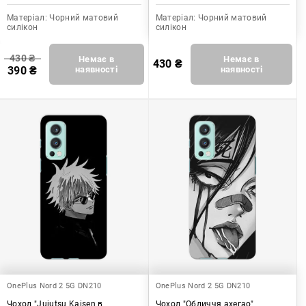
Матеріал:
Чорний матовий
Матеріал:
Чорний матовий
силікон
силікон
430
₴
Немає в
Немає в
430
₴
390
₴
наявності
наявності
OnePlus Nord 2 5G DN210
OnePlus Nord 2 5G DN210
Чохол "Jujutsu Kaisen в
Чохол "Обличчя ахегао"