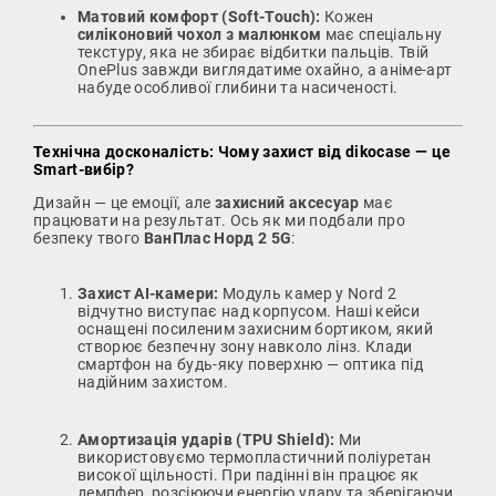
Матовий комфорт (Soft-Touch):
Кожен
силіконовий чохол з малюнком
має спеціальну
текстуру, яка не збирає відбитки пальців. Твій
OnePlus завжди виглядатиме охайно, а аніме-арт
набуде особливої глибини та насиченості.
Технічна досконалість: Чому захист від dikocase — це
Smart-вибір?
Дизайн — це емоції, але
захисний аксесуар
має
працювати на результат. Ось як ми подбали про
безпеку твого
ВанПлас Норд 2 5G
:
Захист AI-камери:
Модуль камер у Nord 2
відчутно виступає над корпусом. Наші кейси
оснащені посиленим захисним бортиком, який
створює безпечну зону навколо лінз. Клади
смартфон на будь-яку поверхню — оптика під
надійним захистом.
Амортизація ударів (TPU Shield):
Ми
використовуємо термопластичний поліуретан
високої щільності. При падінні він працює як
демпфер, розсіюючи енергію удару та зберігаючи