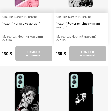
OnePlus Nord 2 5G DN210
OnePlus Nord 2 5G DN210
Чохол "Кагуя ахегао арт"
Чохол "Power (chainsaw man)
manga"
Матеріал:
Чорний матовий
Матеріал:
Чорний матовий
силікон
силікон
Немає в
Немає в
430
₴
430
₴
наявності
наявності