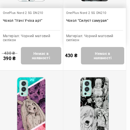
OnePlus Nord 2 5G DN210
OnePlus Nord 2 5G DN210
Чохол "Ітачі Учіха арт"
Чохол "Силуєт самурая"
Матеріал:
Чорний матовий
Матеріал:
Чорний матовий
силікон
силікон
430
₴
Немає в
Немає в
430
₴
390
₴
наявності
наявності