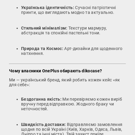
Українська ідентичність:
Сучасні патріотичні
принти, що виглядають модно та актуально.
Стильний мінімалізм:
Текстури мармуру,
абстракція та спокійні пастельні тони.
Природа та Космос:
Арт-дизайни для щоденного
натхнення.
Чому власники OnePlus обирають dikocase?
Ми — український бренд, який робить кожен кейс «як
для себе»:
Бездоганна якість:
Ми перевіряємо кожен виріб
вручну перед відправкою. Жодного браку чи
неточностей.
Швидкість доставки:
Відправляємо замовлення
щодня по всій Україні (Київ, Харків, Одеса, Львів,
Дніпро та інші міста). Твій захист приїде