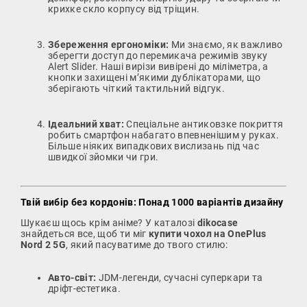
крихке скло корпусу від тріщин.
Збереження ергономіки:
Ми знаємо, як важливо
зберегти доступ до перемикача режимів звуку
Alert Slider. Наші вирізи вивірені до міліметра, а
кнопки захищені м’якими дублікаторами, що
зберігають чіткий тактильний відгук.
Ідеальний хват:
Спеціальне антиковзке покриття
робить смартфон набагато впевненішим у руках.
Більше ніяких випадкових вислизань під час
швидкої зйомки чи гри.
Твій вибір без кордонів: Понад 1000 варіантів дизайну
Шукаєш щось крім аніме? У каталозі
dikocase
знайдеться все, щоб ти міг
купити чохол на OnePlus
Nord 2 5G
, який пасуватиме до твого стилю:
Авто-світ:
JDM-легенди, сучасні суперкари та
дріфт-естетика.