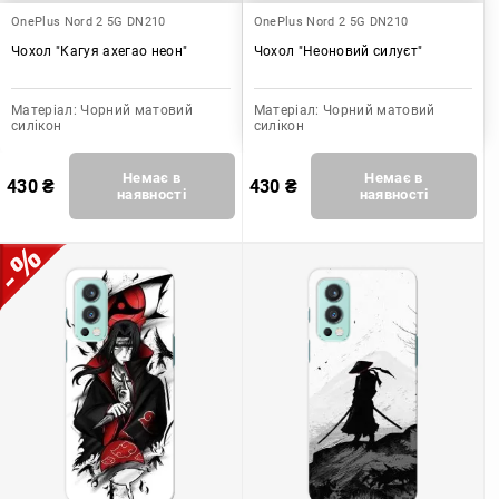
OnePlus Nord 2 5G DN210
OnePlus Nord 2 5G DN210
Чохол "Кагуя ахегао неон"
Чохол "Неоновий силуєт"
Матеріал:
Чорний матовий
Матеріал:
Чорний матовий
силікон
силікон
Немає в
Немає в
430
₴
430
₴
наявності
наявності