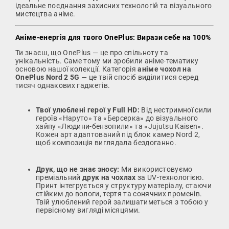
ідеальне поєднання захисних технологій та візуального
мистецтва аніме.
Аніме-енергія для твого OnePlus: Вирази себе на 100%
Ти знаєш, що OnePlus — це про спільноту та
унікальність. Саме тому ми зробили аніме-тематику
основою нашої колекції. Категорія
аніме чохол на
OnePlus Nord 2 5G
— це твій спосіб виділитися серед
тисяч однакових гаджетів.
Твої улюблені герої у Full HD:
Від нестримної сили
героїв «Наруто» та «Берсерка» до візуального
хайпу «Людини-бензопили» та «Jujutsu Kaisen».
Кожен арт адаптований під блок камер Nord 2,
щоб композиція виглядала бездоганно.
Друк, що не знає зносу:
Ми використовуємо
преміальний
друк на чохлах
за UV-технологією.
Принт інтегрується у структуру матеріалу, стаючи
стійким до вологи, тертя та сонячних променів.
Твій улюблений герой залишатиметься з тобою у
первісному вигляді місяцями.