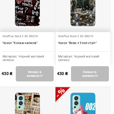
OnePlus Nord 2 5G DN210
OnePlus Nord 2 5G DN210
Чохол "Колаж написів"
Чохол "Вовк з Уолл-стріт"
Матеріал:
Чорний матовий
Матеріал:
Чорний матовий
силікон
силікон
Немає в
Немає в
430
₴
430
₴
наявності
наявності