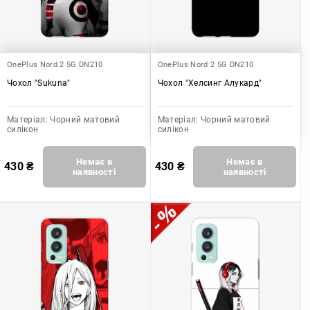
OnePlus Nord 2 5G DN210
OnePlus Nord 2 5G DN210
Чохол "Sukuna"
Чохол "Хелсинг Алукард"
Матеріал:
Чорний матовий
Матеріал:
Чорний матовий
силікон
силікон
Немає в
Немає в
430
₴
430
₴
наявності
наявності