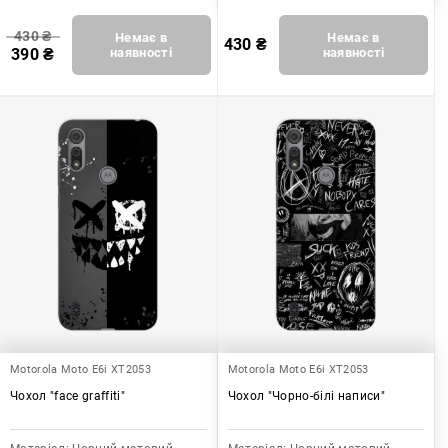
430
₴
Немає в
Немає в
430
₴
390
₴
наявності
наявності
Motorola Moto E6i XT2053
Motorola Moto E6i XT2053
Чохол "face graffiti"
Чохол "Чорно-білі написи"