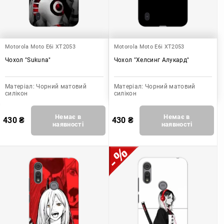
Motorola Moto E6i XT2053
Motorola Moto E6i XT2053
Чохол "Sukuna"
Чохол "Хелсинг Алукард"
Матеріал:
Чорний матовий
Матеріал:
Чорний матовий
силікон
силікон
Немає в
Немає в
430
₴
430
₴
наявності
наявності