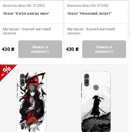
Motorola Moto E6i XT2053
Motorola Moto E6i XT2053
Чохол "Кагуя ахегао неон"
Чохол "Неоновий силуєт"
Матеріал:
Чорний матовий
Матеріал:
Чорний матовий
силікон
силікон
Немає в
Немає в
430
₴
430
₴
наявності
наявності