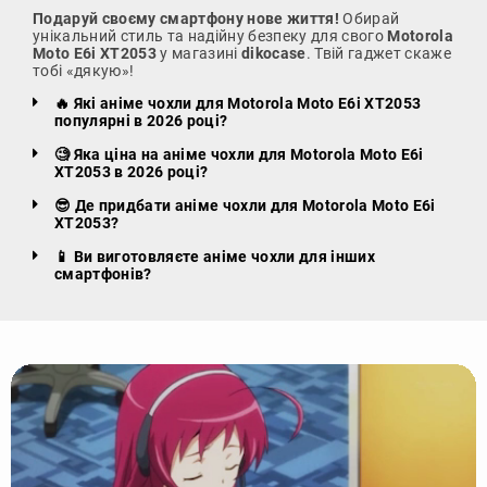
Подаруй своєму смартфону нове життя!
Обирай
унікальний стиль та надійну безпеку для свого
Motorola
Moto E6i XT2053
у магазині
dikocase
. Твій гаджет скаже
тобі «дякую»!
🔥 Які аніме чохли для Motorola Moto E6i XT2053
популярні в 2026 році?
🧐 Яка ціна на аніме чохли для Motorola Moto E6i
XT2053 в 2026 році?
😎 Де придбати аніме чохли для Motorola Moto E6i
XT2053?
📱 Ви виготовляєте аніме чохли для інших
смартфонів?