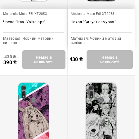
Motorola Moto E6i XT2053
Motorola Moto E6i XT2053
Чохол "Ітачі Учіха арт"
Чохол "Силуєт самурая"
Матеріал:
Чорний матовий
Матеріал:
Чорний матовий
силікон
силікон
430
₴
Немає в
Немає в
430
₴
390
₴
наявності
наявності