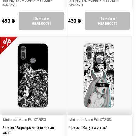
Матеріал:
Чорний матовий
Матеріал:
Чорний матовий
силікон
силікон
Немає в
Немає в
430
₴
430
₴
наявності
наявності
Motorola Moto E6i XT2053
Motorola Moto E6i XT2053
Чохол "Берсерк чорно-білий
Чохол "Кагуя ахегао"
арт"