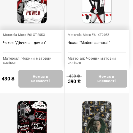
Motorola Moto E6i XT2053
Motorola Moto E6i XT2053
Чохол "Дівчина - демон"
Чохол "Modern samurai"
Матеріал:
Чорний матовий
Матеріал:
Чорний матовий
силікон
силікон
430
₴
Немає в
Немає в
430
₴
наявності
390
₴
наявності