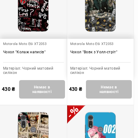
Motorola Moto E6i XT2053
Motorola Moto E6i XT2053
Чохол "Колаж написів"
Чохол "Вовк з Уолл-стріт"
Матеріал:
Чорний матовий
Матеріал:
Чорний матовий
силікон
силікон
Немає в
Немає в
430
₴
430
₴
наявності
наявності