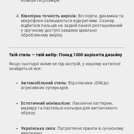
компактні розміри.
Ювелірна точність вирізів:
Всі порти, динаміки та
мікрофони залишаються відкритими. Сканер
відбитків пальців на задній панелі розташований
у зручному доступі завдяки ідеально
обробленому вирізу.
Твій стиль — твій вибір: Понад 1000 варіантів дизайну
Якщо сьогодні аніме не під настрій, у нашому каталозі
знайдеться все:
Автомобільний стиль:
Від класики JDM до
агресивних суперкарів.
Естетичний мінімалізм:
Лаконічні паттерни,
мармур та пастельні кольори для витонченого
образу.
Українська сила:
Патріотичні принти в сучасному
виконанні.