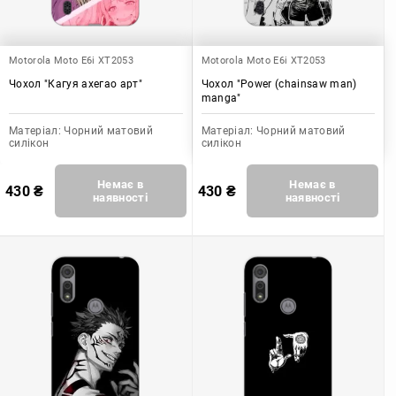
Motorola Moto E6i XT2053
Motorola Moto E6i XT2053
Чохол "Кагуя ахегао арт"
Чохол "Power (chainsaw man)
manga"
Матеріал:
Чорний матовий
Матеріал:
Чорний матовий
силікон
силікон
Немає в
Немає в
430
₴
430
₴
наявності
наявності