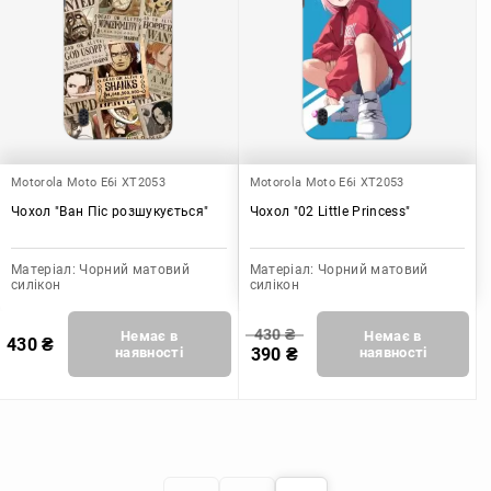
Motorola Moto E6i XT2053
Motorola Moto E6i XT2053
Чохол "Ван Піс розшукується"
Чохол "02 Little Princess"
Матеріал:
Чорний матовий
Матеріал:
Чорний матовий
силікон
силікон
430
₴
Немає в
Немає в
430
₴
наявності
390
₴
наявності