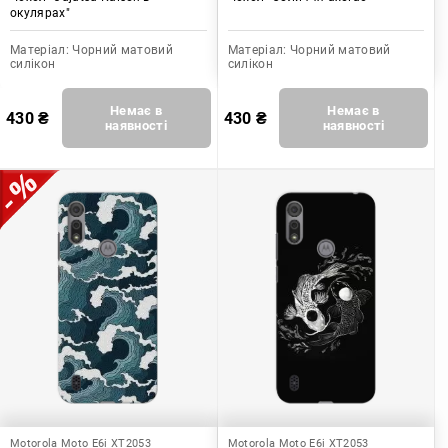
окулярах"
Матеріал:
Чорний матовий
Матеріал:
Чорний матовий
силікон
силікон
Немає в
Немає в
430
₴
430
₴
наявності
наявності
Motorola Moto E6i XT2053
Motorola Moto E6i XT2053