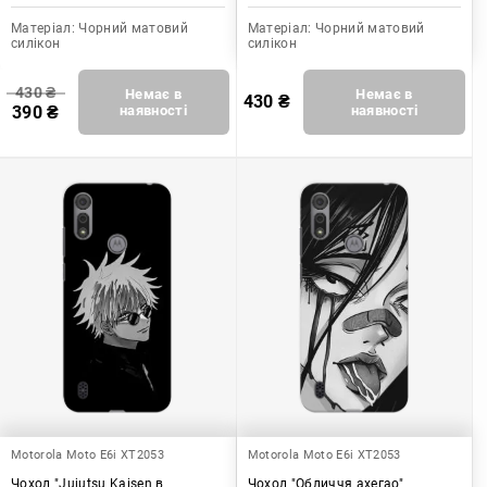
Матеріал:
Чорний матовий
Матеріал:
Чорний матовий
силікон
силікон
430
₴
Немає в
Немає в
430
₴
390
₴
наявності
наявності
Motorola Moto E6i XT2053
Motorola Moto E6i XT2053
Чохол "Jujutsu Kaisen в
Чохол "Обличчя ахегао"