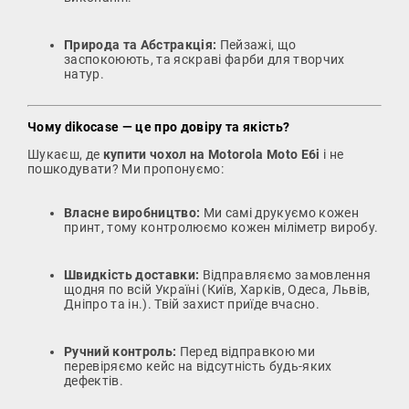
Природа та Абстракція:
Пейзажі, що
заспокоюють, та яскраві фарби для творчих
натур.
Чому dikocase — це про довіру та якість?
Шукаєш, де
купити чохол на Motorola Moto E6i
і не
пошкодувати? Ми пропонуємо:
Власне виробництво:
Ми самі друкуємо кожен
принт, тому контролюємо кожен міліметр виробу.
Швидкість доставки:
Відправляємо замовлення
щодня по всій Україні (Київ, Харків, Одеса, Львів,
Дніпро та ін.). Твій захист приїде вчасно.
Ручний контроль:
Перед відправкою ми
перевіряємо кейс на відсутність будь-яких
дефектів.