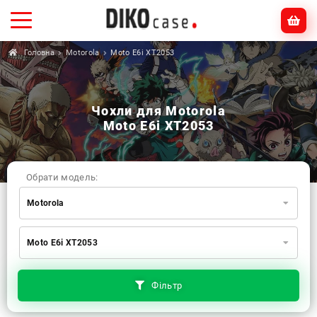
Головна
Motorola
Moto E6i XT2053
Чохли для Motorola
Moto E6i XT2053
Обрати модель:
Motorola
Xiaomi
Samsung
Apple
Moto E6i XT2053
Huawei
Oppo
Realme
TECNO
ZTE
OnePlus
Google
Doogee
Фільтр
Infinix
Sony
Motorola