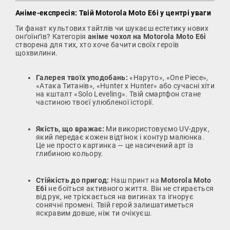
Аніме-експресія: Твій Motorola Moto E6i у центрі уваги
Ти фанат культових тайтлів чи шукаєш естетику нових
онґоїнґів? Категорія
аніме чохол на Motorola Moto E6i
створена для тих, хто хоче бачити своїх героїв
щохвилини.
Галерея твоїх уподобань:
«Наруто», «One Piece»,
«Атака Титанів», «Hunter x Hunter» або сучасні хіти
на кшталт «Solo Leveling». Твій смартфон стане
частиною твоєї улюбленої історії.
Якість, що вражає:
Ми використовуємо UV-друк,
який передає кожен відтінок і контур малюнка.
Це не просто картинка — це насичений арт із
глибиною кольору.
Стійкість до пригод:
Наш принт на
Motorola Moto
E6i
не боїться активного життя. Він не стирається
від рук, не тріскається на вигинах та ігнорує
сонячні промені. Твій герой залишатиметься
яскравим довше, ніж ти очікуєш.