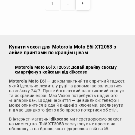
1
…
Купити чохол
для Motorola Moto E6i XT2053 з
аніме принтами по кращім цінам
Motorola Moto E6i XT2053: Додай драйву своєму
смартфону з кейсами від dikocase
Motorola Moto E6i
— це компактний та спритний гаджет,
який ідеально лежить у руці та допомагає залишатися
на зв'язку 24/7. Проте його легкий пластиковий корпус
та яскравий екран Max Vision потребують надійного
«напарника». Щоденне життя — це виклики: телефон
може опинитися в одній кишені з ключами, вислизнути
під час швидкого фото або просто потертися об стіл.
В інтернет-магазині
dikocase
ми перетворюємо захист
на мистецтво. Твій
XT2053
заслуговує не просто на
оболонку, а на броню, яка підкреслює твій вайб.