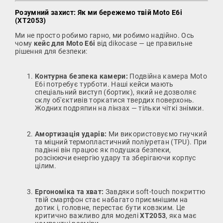
Розумний захист: Як ми бережемо твій Moto E6i
(XT2053)
Ми не просто робимо гарно, ми робимо надійно. Ось
чому
кейс для Moto E6i
від dikocase — це правильне
рішення для безпеки:
Контурна безпека камери:
Подвійна камера Moto
E6i потребує турботи. Наші кейси мають
спеціальний виступ (бортик), який не дозволяє
склу об'єктивів торкатися твердих поверхонь.
Жодних подряпин на лінзах — тільки чіткі знімки.
Амортизація ударів:
Ми використовуємо гнучкий
та міцний термопластичний поліуретан (TPU). При
падінні він працює як подушка безпеки,
розсіюючи енергію удару та зберігаючи корпус
цілим.
Ергономіка та хват:
Завдяки soft-touch покриттю
твій смартфон стає набагато приємнішим на
дотик і, головне, перестає бути ковзким. Це
критично важливо для моделі
XT2053
, яка має