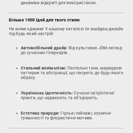
динаміки відкриті для використання.
Більше 1000 ідей для твого стилю
Не аніме єдиним! У нашому каталозі ти знайдеш дизайн
під будь-який настрій:
Автомобільний драйв:
Від культових JDM-легенд
до сучасних гіперкарів.
Стильний мінімалізм:
Пастельні тони, мармурові
паттерни та абстракції, що пасують до будь-якого
образу.
Українська ідентичність:
Сучасні патріотичні
принти, що надихають та об’єднують.
Естетика природи:
Гірські пейзажі, космічні
туманності та флористичні мотиви.