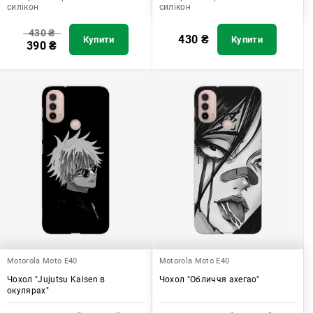
силікон
силікон
430
₴
430
₴
Купити
Купити
390
₴
Motorola Moto E40
Motorola Moto E40
Чохол "Jujutsu Kaisen в
Чохол "Обличчя ахегао"
окулярах"