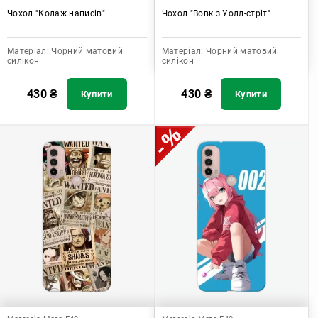
Чохол "Колаж написів"
Чохол "Вовк з Уолл-стріт"
Матеріал:
Чорний матовий
Матеріал:
Чорний матовий
силікон
силікон
430
₴
430
₴
Купити
Купити