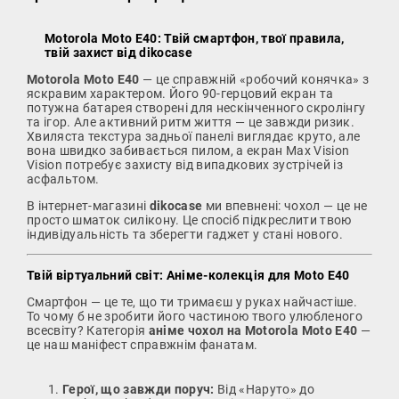
Motorola Moto E40: Твій смартфон, твої правила,
твій захист від dikocase
Motorola Moto E40
— це справжній «робочий конячка» з
яскравим характером. Його 90-герцовий екран та
потужна батарея створені для нескінченного скролінгу
та ігор. Але активний ритм життя — це завжди ризик.
Хвиляста текстура задньої панелі виглядає круто, але
вона швидко забивається пилом, а екран Max Vision
Vision потребує захисту від випадкових зустрічей із
асфальтом.
В інтернет-магазині
dikocase
ми впевнені: чохол — це не
просто шматок силікону. Це спосіб підкреслити твою
індивідуальність та зберегти гаджет у стані нового.
Твій віртуальний світ: Аніме-колекція для Moto E40
Смартфон — це те, що ти тримаєш у руках найчастіше.
То чому б не зробити його частиною твого улюбленого
всесвіту? Категорія
аніме чохол на Motorola Moto E40
—
це наш маніфест справжнім фанатам.
Герої, що завжди поруч:
Від «Наруто» до