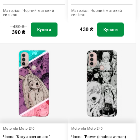
Матеріал:
Чорний матовий
Матеріал:
Чорний матовий
силікон
силікон
430
₴
430
₴
Купити
Купити
390
₴
Motorola Moto E40
Motorola Moto E40
Чохол "Кагуя ахегао арт"
Чохол "Power (chainsaw man)