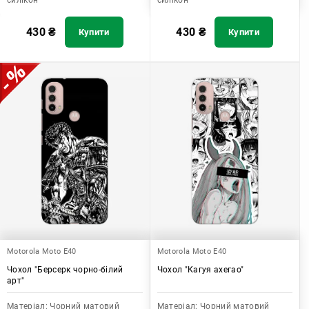
силікон
силікон
430
₴
430
₴
Купити
Купити
Motorola Moto E40
Motorola Moto E40
Чохол "Берсерк чорно-білий
Чохол "Кагуя ахегао"
арт"
Матеріал:
Чорний матовий
Матеріал:
Чорний матовий