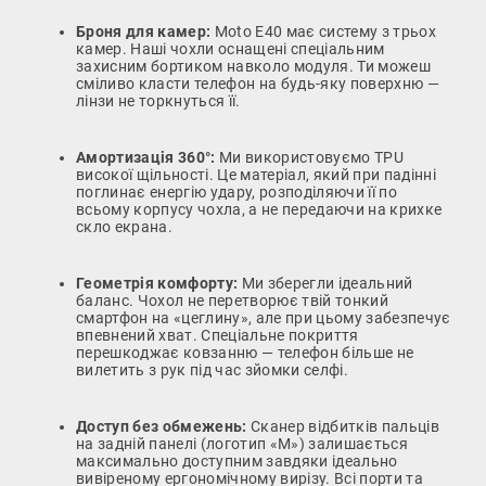
Броня для камер:
Moto E40 має систему з трьох
камер. Наші чохли оснащені спеціальним
захисним бортиком навколо модуля. Ти можеш
сміливо класти телефон на будь-яку поверхню —
лінзи не торкнуться її.
Амортизація 360°:
Ми використовуємо TPU
високої щільності. Це матеріал, який при падінні
поглинає енергію удару, розподіляючи її по
всьому корпусу чохла, а не передаючи на крихке
скло екрана.
Геометрія комфорту:
Ми зберегли ідеальний
баланс. Чохол не перетворює твій тонкий
смартфон на «цеглину», але при цьому забезпечує
впевнений хват. Спеціальне покриття
перешкоджає ковзанню — телефон більше не
вилетить з рук під час зйомки селфі.
Доступ без обмежень:
Сканер відбитків пальців
на задній панелі (логотип «M») залишається
максимально доступним завдяки ідеально
вивіреному ергономічному вирізу. Всі порти та