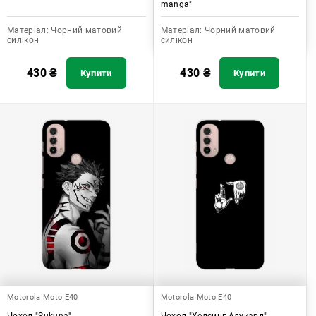
manga"
Матеріал:
Чорний матовий
Матеріал:
Чорний матовий
силікон
силікон
430
₴
430
₴
Купити
Купити
Motorola Moto E40
Motorola Moto E40
Чохол "Sukuna"
Чохол "Хелсинг Алукард"