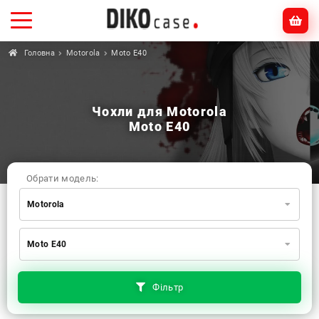
Головна
Motorola
Moto E40
Чохли для Motorola
Moto E40
Обрати модель:
Motorola
Xiaomi
Samsung
Apple
Moto E40
Huawei
Oppo
Realme
TECNO
ZTE
OnePlus
Google
Doogee
Фільтр
Infinix
Sony
Motorola