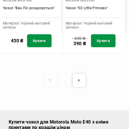
Motorola Moto E40
Motorola Moto E40
Чохол "Ван Піс розшукується"
Чохол "02 Little Princess"
Матеріал:
Чорний матовий
Матеріал:
Чорний матовий
силікон
силікон
430
₴
430
₴
Купити
Купити
390
₴
1
…
Купити чохол
для Motorola Moto E40 з аніме
принтами по кращім цінам