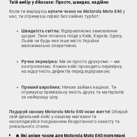
Твій вибір у dikocase: Просто, швидко, надійно
Коли ти вирішуєш
купити чохол на Motorola Moto E40
у
нас, ти отримуєш сервіс без зайвих турбот:
Швидкість світла:
Відправляємо замовлення
щодня. Твоя посилка поїде у Київ, Харків, Одесу,
Львів чи будь-яке інше місто України
максимально оперативно.
Ручна перевірка:
Ми не просто друкуємо — ми
контролюємо. Кожен кейс проходить перевірку
на відсутність дефектів перед відправкою.
Прямий виробник:
Ніяких зайвих націнок. Ти
отримуєш преміальну якість друку та матеріалів
за найкращу ціну.
Подаруй своєму Motorola Moto E40 нове життя!
Обирай
свій ідеальний кейс у нашому магазині та
насолоджуйся поєднанням бездоганного захисту та
унікального стилю.
🔥 Які аніме чохли для Motorola Moto E40 популярні