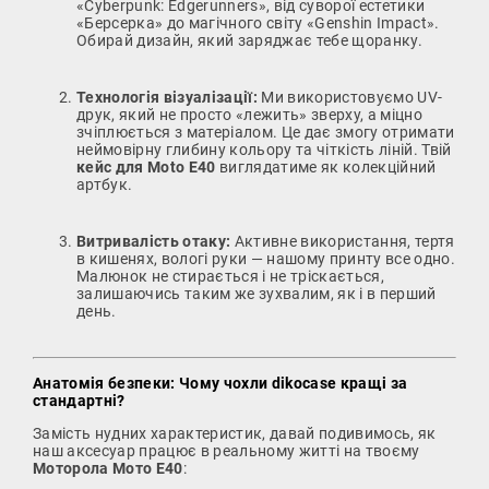
«Cyberpunk: Edgerunners», від суворої естетики
«Берсерка» до магічного світу «Genshin Impact».
Обирай дизайн, який заряджає тебе щоранку.
Технологія візуалізації:
Ми використовуємо UV-
друк, який не просто «лежить» зверху, а міцно
зчіплюється з матеріалом. Це дає змогу отримати
неймовірну глибину кольору та чіткість ліній. Твій
кейс для Moto E40
виглядатиме як колекційний
артбук.
Витривалість отаку:
Активне використання, тертя
в кишенях, вологі руки — нашому принту все одно.
Малюнок не стирається і не тріскається,
залишаючись таким же зухвалим, як і в перший
день.
Анатомія безпеки: Чому чохли dikocase кращі за
стандартні?
Замість нудних характеристик, давай подивимось, як
наш аксесуар працює в реальному житті на твоєму
Моторола Мото Е40
: