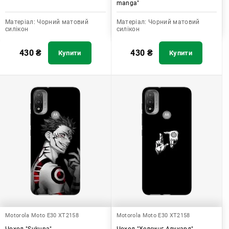
manga"
Матеріал:
Чорний матовий
Матеріал:
Чорний матовий
силікон
силікон
430
₴
430
₴
Купити
Купити
Motorola Moto E30 XT2158
Motorola Moto E30 XT2158
Чохол "Sukuna"
Чохол "Хелсинг Алукард"