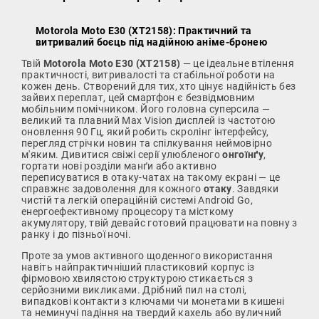
Motorola Moto E30 (XT2158): Практичний та
витривалий боєць під надійною аніме-бронею
Твій
Motorola Moto E30 (XT2158)
— це ідеальне втілення
практичності, витривалості та стабільної роботи на
кожен день. Створений для тих, хто цінує надійність без
зайвих переплат, цей смартфон є безвідмовним
мобільним помічником. Його головна суперсила —
великий та плавний Max Vision дисплей із частотою
оновлення 90 Гц, який робить скролінг інтерфейсу,
перегляд стрічки новин та спілкування неймовірно
м'яким. Дивитися свіжі серії улюбленого
онгоїнґу
,
гортати нові розділи манґи або активно
переписуватися в отаку-чатах на такому екрані — це
справжнє задоволення для кожного
отаку
. Завдяки
чистій та легкій операційній системі Android Go,
енергоефективному процесору та місткому
акумулятору, твій девайс готовий працювати на повну з
ранку і до пізньої ночі.
Проте за умов активного щоденного використання
навіть найпрактичніший пластиковий корпус із
фірмовою хвилястою структурою стикається з
серйозними викликами. Дрібний пил на столі,
випадкові контакти з ключами чи монетами в кишені
та неминучі падіння на твердий кахель або вуличний