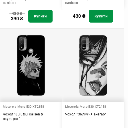
силікон
силікон
430
₴
430
₴
Купити
Купити
390
₴
Motorola Moto E30 XT2158
Motorola Moto E30 XT2158
Чохол "Jujutsu Kaisen в
Чохол "Обличчя ахегао"
окулярах"