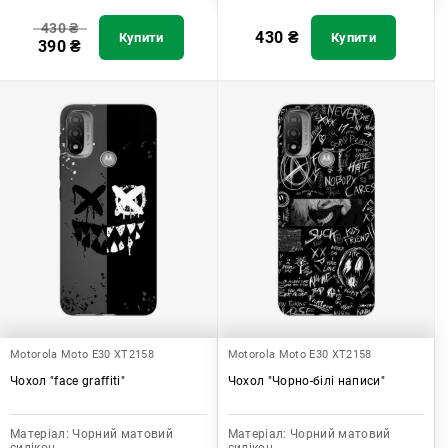
430
₴
430
₴
Купити
Купити
390
₴
Motorola Moto E30 XT2158
Motorola Moto E30 XT2158
Чохол "face graffiti"
Чохол "Чорно-білі написи"
Матеріал:
Чорний матовий
Матеріал:
Чорний матовий