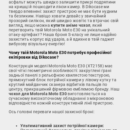
асфальт можуть швидко залишити прикрі подряпини
на кришці й пошкодити лінзи камер. В Dikocase ми
твердо впевнені: захист пристрою не має бути нудним
та безликим. Навіщо ховати девайс у звичайний
прозорий силікон, який швидко жовтіє та втрачає свій
вигляд, якщо можна
купити аніме чохол
, який
перетворить твій Motorola Moto E30 на унікальний
отаку-артефакт? Наша броня S-класу не лише надійно
захистить корпус від ударів, а й вдихне в твій гаджет
вибухову візуальну енергію!
Чому твій Motorola Moto E30 потребує професійної
екіпіровки від Dikocase?
Конструкція моделі Motorola Moto E30 (XT2158) має
свої чіткі геометричні особливості: закруглені грані
задньої панелі з рельєфною хвилястою текстурою,
прямокутний блок потрійної камери у лівому кутку та
круглий майданчик сканера відбитків пальців по
центру, прикрашений фірмовою емблемою бренду. Наш
чохол для Motorola Moto E30
виготовляється на
сучасному високоточному обладнанні з мікроновою
відповідністю кожній конструктивній лінії пристрою.
Ось головні переваги нашої захисної броні:
Ультимативний захист потрійної камери: