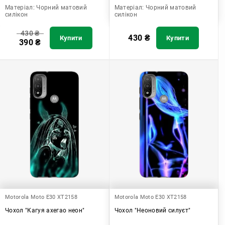
Матеріал:
Чорний матовий
Матеріал:
Чорний матовий
силікон
силікон
430
₴
430
₴
Купити
Купити
390
₴
Motorola Moto E30 XT2158
Motorola Moto E30 XT2158
Чохол "Кагуя ахегао неон"
Чохол "Неоновий силуєт"