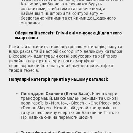
Кольори улюбленого персонажа будуть
соковитими, глибокими та насиченими, а
найменші тіні, штрихи та контури арту —
бездоганно чіткими та стійкими до щоденного
стирання.
Обери свій всесвіт: Епічні аніме-колекції для твого
смартфона
Який тайтл живить твою внутрішню мотивацію, силу та
відображає твій настрій сьогодні? У великому каталозі
Dikocase ми адаптували сотні вибухових та хайпових
дизайнів под архітектуру твого смартфона,
перетворюючи його на гучний візуальний маніфест
твоїх інтересів.
Популярні категорії принтів у нашому каталозі:
Легендарні Сьонени (Вічна База):
Епічні кадри
трансформацій, максимальні режими та бойові
пози героїв із «Naruto», «Bleach», «One Piece» або
«Demon Slayer». Нехай твій девайс випромінює
таку ж нестримну енергію, як Банкай чи П'ятого
Гір, надихаючи на перемоги щодня.
Темне фентезі та Сейнен:
Суворі, глибокі та