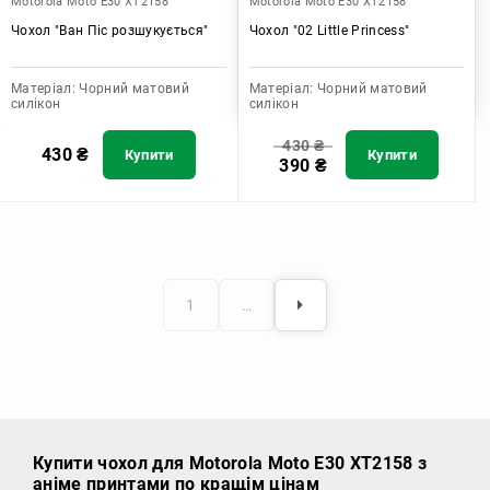
Motorola Moto E30 XT2158
Motorola Moto E30 XT2158
Чохол "Ван Піс розшукується"
Чохол "02 Little Princess"
Матеріал:
Чорний матовий
Матеріал:
Чорний матовий
силікон
силікон
430
₴
430
₴
Купити
Купити
390
₴
1
…
Купити чохол
для Motorola Moto E30 XT2158 з
аніме принтами по кращім цінам