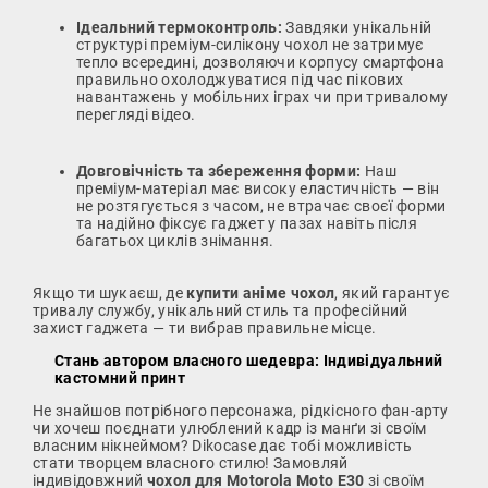
Ідеальний термоконтроль:
Завдяки унікальній
структурі преміум-силікону чохол не затримує
тепло всередині, дозволяючи корпусу смартфона
правильно охолоджуватися під час пікових
навантажень у мобільних іграх чи при тривалому
перегляді відео.
Довговічність та збереження форми:
Наш
преміум-матеріал має високу еластичність — він
не розтягується з часом, не втрачає своєї форми
та надійно фіксує гаджет у пазах навіть після
багатьох циклів знімання.
Якщо ти шукаєш, де
купити аніме чохол
, який гарантує
тривалу службу, унікальний стиль та професійний
захист гаджета — ти вибрав правильне місце.
Стань автором власного шедевра: Індивідуальний
кастомний принт
Не знайшов потрібного персонажа, рідкісного фан-арту
чи хочеш поєднати улюблений кадр із манґи зі своїм
власним нікнеймом? Dikocase дає тобі можливість
стати творцем власного стилю! Замовляй
індивідовжний
чохол для Motorola Moto E30
зі своїм