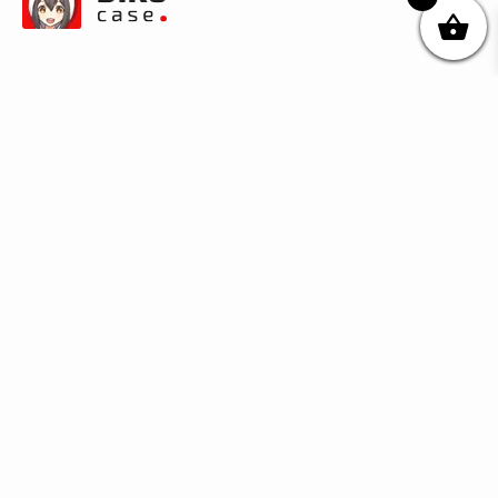
© DIKOcase 2026
ФОП Карпенко Альона Андріївна
Розділи
Про компанію
Доставка та оплата
Обмін та повернення
Блог
Купити чохли з чорного силікону
Купити чохли з термопластику
Купити чохли з прозорого силікону