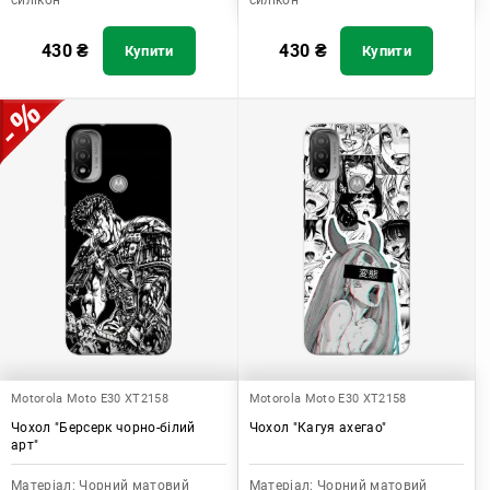
силікон
силікон
430
₴
430
₴
Купити
Купити
Motorola Moto E30 XT2158
Motorola Moto E30 XT2158
Чохол "Берсерк чорно-білий
Чохол "Кагуя ахегао"
арт"
Матеріал:
Чорний матовий
Матеріал:
Чорний матовий