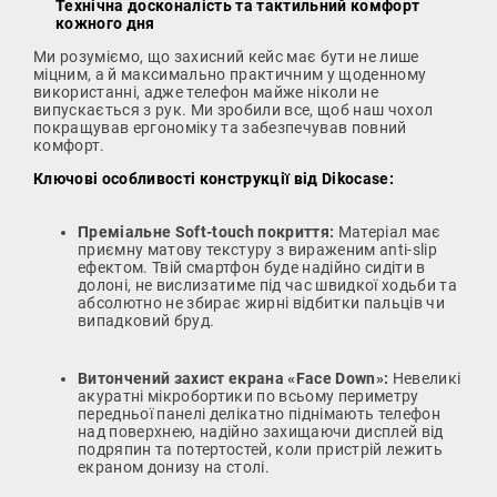
Технічна досконалість та тактильний комфорт
кожного дня
Ми розуміємо, що захисний кейс має бути не лише
міцним, а й максимально практичним у щоденному
використанні, адже телефон майже ніколи не
випускається з рук. Ми зробили все, щоб наш чохол
покращував ергономіку та забезпечував повний
комфорт.
Ключові особливості конструкції від Dikocase:
Преміальне Soft-touch покриття:
Матеріал має
приємну матову текстуру з вираженим anti-slip
ефектом. Твій смартфон буде надійно сидіти в
долоні, не вислизатиме під час швидкої ходьби та
абсолютно не збирає жирні відбитки пальців чи
випадковий бруд.
Витончений захист екрана «Face Down»:
Невеликі
акуратні мікробортики по всьому периметру
передньої панелі делікатно піднімають телефон
над поверхнею, надійно захищаючи дисплей від
подряпин та потертостей, коли пристрій лежить
екраном донизу на столі.