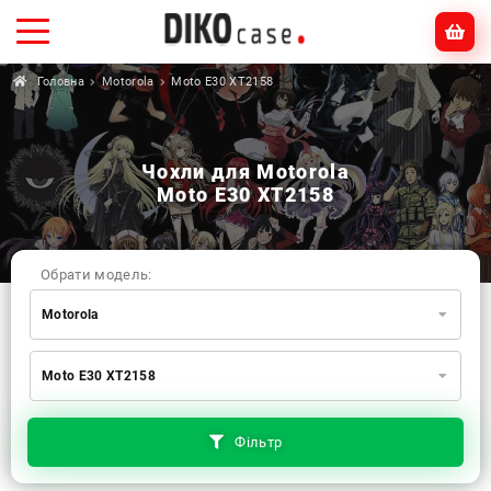
Головна
Motorola
Moto E30 XT2158
Чохли для Motorola
Moto E30 XT2158
Обрати модель:
Motorola
Xiaomi
Samsung
Apple
Moto E30 XT2158
Huawei
Oppo
Realme
TECNO
ZTE
OnePlus
Google
Doogee
Фільтр
Infinix
Sony
Motorola