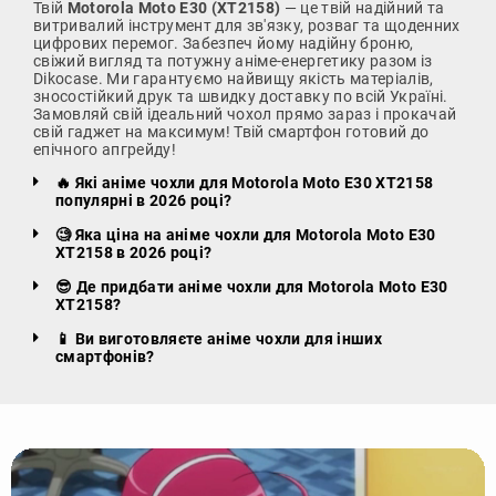
Твій
Motorola Moto E30 (XT2158)
— це твій надійний та
витривалий інструмент для зв'язку, розваг та щоденних
цифрових перемог. Забезпеч йому надійну броню,
свіжий вигляд та потужну аніме-енергетику разом із
Dikocase. Ми гарантуємо найвищу якість матеріалів,
зносостійкий друк та швидку доставку по всій Україні.
Замовляй свій ідеальний чохол прямо зараз і прокачай
свій гаджет на максимум! Твій смартфон готовий до
епічного апгрейду!
🔥 Які аніме чохли для Motorola Moto E30 XT2158
популярні в 2026 році?
🧐 Яка ціна на аніме чохли для Motorola Moto E30
XT2158 в 2026 році?
😎 Де придбати аніме чохли для Motorola Moto E30
XT2158?
📱 Ви виготовляєте аніме чохли для інших
смартфонів?