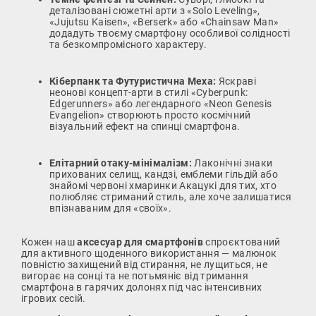
деталізовані сюжетні арти з «Solo Leveling»,
«Jujutsu Kaisen», «Berserk» або «Chainsaw Man»
додадуть твоєму смартфону особливої солідності
та безкомпромісного характеру.
Кіберпанк та Футуристична Меха:
Яскраві
неонові концепт-арти в стилі «Cyberpunk:
Edgerunners» або легендарного «Neon Genesis
Evangelion» створюють просто космічний
візуальний ефект на спинці смартфона.
Елітарний отаку-мінімалізм:
Лаконічні знаки
прихованих селищ, кандзі, емблеми гільдій або
знайомі червоні хмаринки Акацукі для тих, хто
полюбляє стриманий стиль, але хоче залишатися
впізнаваним для «своїх».
Кожен наш
аксесуар для смартфонів
спроєктований
для активного щоденного використання — малюнок
повністю захищений від стирання, не лущиться, не
вигорає на сонці та не потьмяніє від тримання
смартфона в гарячих долонях під час інтенсивних
ігрових сесій.