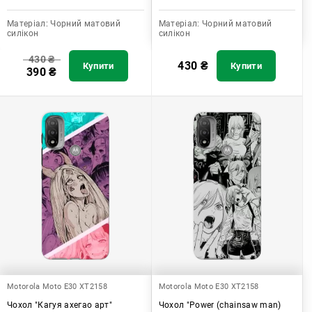
Матеріал:
Чорний матовий
Матеріал:
Чорний матовий
силікон
силікон
430
₴
430
₴
Купити
Купити
390
₴
Motorola Moto E30 XT2158
Motorola Moto E30 XT2158
Чохол "Кагуя ахегао арт"
Чохол "Power (chainsaw man)