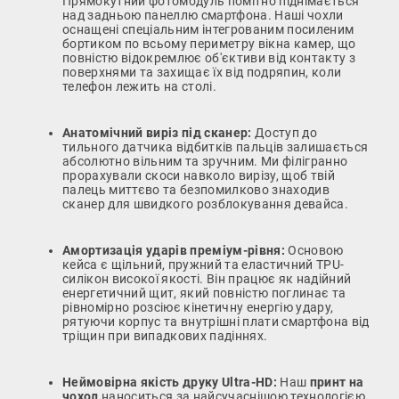
Прямокутний фотомодуль помітно піднімається
над задньою панеллю смартфона. Наші чохли
оснащені спеціальним інтегрованим посиленим
бортиком по всьому периметру вікна камер, що
повністю відокремлює об'єктиви від контакту з
поверхнями та захищає їх від подряпин, коли
телефон лежить на столі.
Анатомічний виріз під сканер:
Доступ до
тильного датчика відбитків пальців залишається
абсолютно вільним та зручним. Ми філігранно
прорахували скоси навколо вирізу, щоб твій
палець миттєво та безпомилково знаходив
сканер для швидкого розблокування девайса.
Амортизація ударів преміум-рівня:
Основою
кейса є щільний, пружний та еластичний TPU-
силікон високої якості. Він працює як надійний
енергетичний щит, який повністю поглинає та
рівномірно розсіює кінетичну енергію удару,
рятуючи корпус та внутрішні плати смартфона від
тріщин при випадкових падіннях.
Неймовірна якість друку Ultra-HD:
Наш
принт на
чохол
наноситься за найсучаснішою технологією.