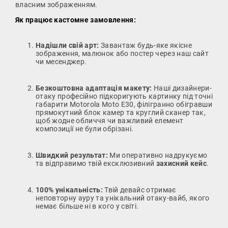
власним зображенням.
Як працює кастомне замовлення:
Надішли свій арт:
Завантаж будь-яке якісне
зображення, малюнок або постер через наш сайт
чи месенджер.
Безкоштовна адаптація макету:
Наші дизайнери-
отаку професійно підкоригують картинку під точні
габарити Motorola Moto E30, філігранно обігравши
прямокутний блок камер та круглий сканер так,
щоб жодне обличчя чи важливий елемент
композиції не були обрізані.
Швидкий результат:
Ми оперативно надрукуємо
та відправимо твій ексклюзивний
захисний кейс
.
100% унікальність:
Твій девайс отримає
неповторну ауру та унікальний отаку-вайб, якого
немає більше ні в кого у світі.