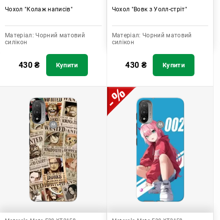
Чохол "Колаж написів"
Чохол "Вовк з Уолл-стріт"
Матеріал:
Чорний матовий
Матеріал:
Чорний матовий
силікон
силікон
430
₴
430
₴
Купити
Купити