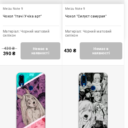
Meizu Note 9
Meizu Note 9
Чохол "Ітачі Учіха арт"
Чохол "Силуєт самурая"
Матеріал:
Чорний матовий
Матеріал:
Чорний матовий
силікон
силікон
430
₴
Немає в
Немає в
430
₴
390
₴
наявності
наявності