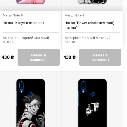
Meizu Note 9
Meizu Note 9
Чохол "Кагуя ахегао арт"
Чохол "Power (chainsaw man)
manga"
Матеріал:
Чорний матовий
Матеріал:
Чорний матовий
силікон
силікон
Немає в
Немає в
430
₴
430
₴
наявності
наявності