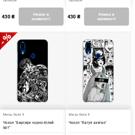
силікон
силікон
Немає в
Немає в
430
₴
430
₴
наявності
наявності
Meizu Note 9
Meizu Note 9
Чохол "Берсерк чорно-білий
Чохол "Кагуя ахегао"
арт"