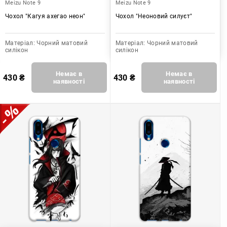
Meizu Note 9
Meizu Note 9
Чохол "Кагуя ахегао неон"
Чохол "Неоновий силуєт"
Матеріал:
Чорний матовий
Матеріал:
Чорний матовий
силікон
силікон
Немає в
Немає в
430
₴
430
₴
наявності
наявності