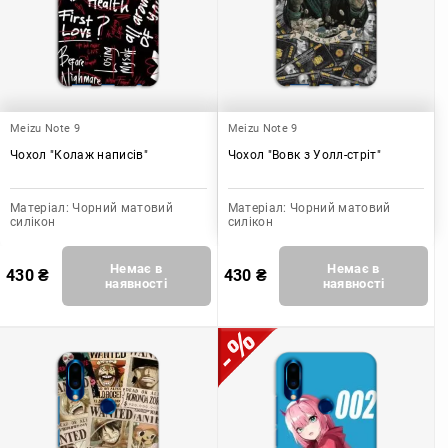
Meizu Note 9
Meizu Note 9
Чохол "Колаж написів"
Чохол "Вовк з Уолл-стріт"
Матеріал:
Чорний матовий
Матеріал:
Чорний матовий
силікон
силікон
Немає в
Немає в
430
₴
430
₴
наявності
наявності