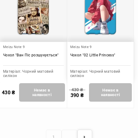
Meizu Note 9
Meizu Note 9
Чохол "Ван Піс розшукується"
Чохол "02 Little Princess"
Матеріал:
Чорний матовий
Матеріал:
Чорний матовий
силікон
силікон
430
₴
Немає в
Немає в
430
₴
наявності
390
₴
наявності
1
…