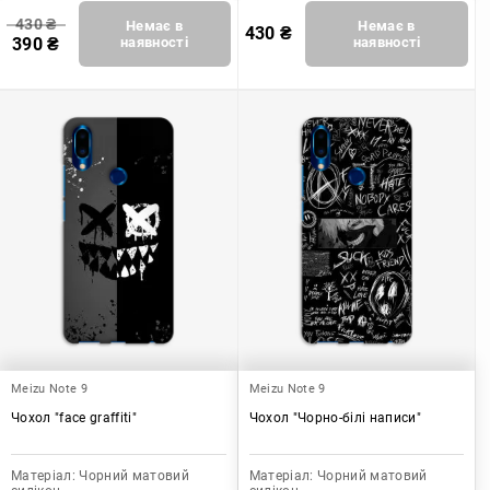
430
₴
Немає в
Немає в
430
₴
390
₴
наявності
наявності
Meizu Note 9
Meizu Note 9
Чохол "face graffiti"
Чохол "Чорно-білі написи"
Матеріал:
Чорний матовий
Матеріал:
Чорний матовий