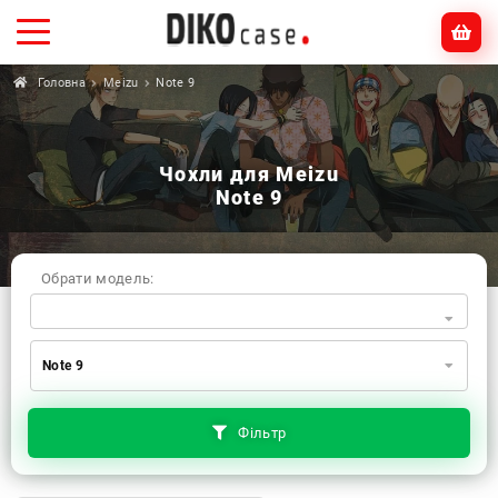
Головна
Meizu
Note 9
Чохли для Meizu
Note 9
Обрати модель:
Xiaomi
Samsung
Apple
Note 9
Huawei
Oppo
Realme
TECNO
ZTE
OnePlus
Google
Doogee
Фільтр
Infinix
Sony
Motorola