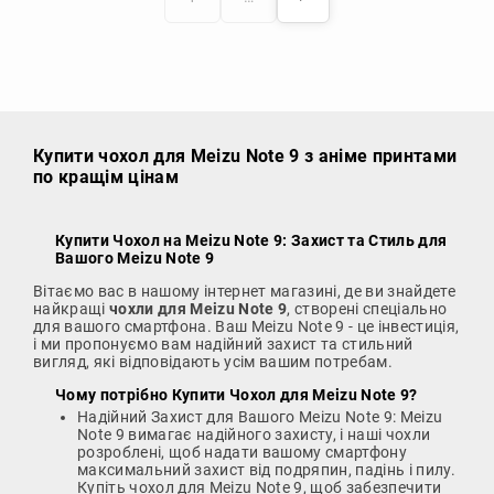
Купити чохол
для Meizu Note 9 з аніме принтами
по кращім цінам
Купити Чохол на Meizu Note 9
: Захист та Стиль для
Вашого Meizu Note 9
Вітаємо вас в нашому інтернет магазині, де ви знайдете
найкращі
чохли для Meizu Note 9
, створені спеціально
для вашого смартфона. Ваш Meizu Note 9 - це інвестиція,
і ми пропонуємо вам надійний захист та стильний
вигляд, які відповідають усім вашим потребам.
Чому потрібно
Купити Чохол для Meizu Note 9
?
Надійний Захист для Вашого Meizu Note 9: Meizu
Note 9 вимагає надійного захисту, і наші чохли
розроблені, щоб надати вашому смартфону
максимальний захист від подряпин, падінь і пилу.
Купіть чохол для Meizu Note 9, щоб забезпечити