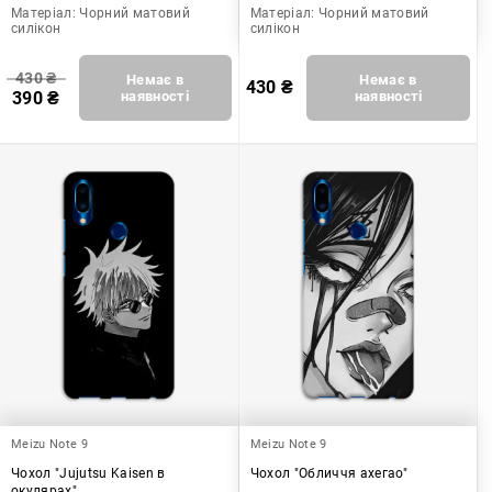
Матеріал:
Чорний матовий
Матеріал:
Чорний матовий
силікон
силікон
430
₴
Немає в
Немає в
430
₴
390
₴
наявності
наявності
Meizu Note 9
Meizu Note 9
Чохол "Jujutsu Kaisen в
Чохол "Обличчя ахегао"
окулярах"