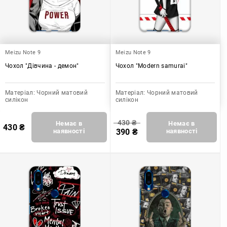
Meizu Note 9
Meizu Note 9
Чохол "Дівчина - демон"
Чохол "Modern samurai"
Матеріал:
Чорний матовий
Матеріал:
Чорний матовий
силікон
силікон
430
₴
Немає в
Немає в
430
₴
наявності
390
₴
наявності