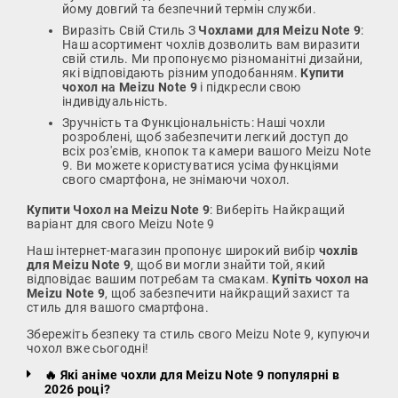
йому довгий та безпечний термін служби.
Виразіть Свій Стиль З
Чохлами для Meizu Note 9
:
Наш асортимент чохлів дозволить вам виразити
свій стиль. Ми пропонуємо різноманітні дизайни,
які відповідають різним уподобанням.
Купити
чохол на Meizu Note 9
і підкресли свою
індивідуальність.
Зручність та Функціональність: Наші чохли
розроблені, щоб забезпечити легкий доступ до
всіх роз'ємів, кнопок та камери вашого Meizu Note
9. Ви можете користуватися усіма функціями
свого смартфона, не знімаючи чохол.
Купити Чохол на Meizu Note 9
: Виберіть Найкращий
варіант для свого Meizu Note 9
Наш інтернет-магазин пропонує широкий вибір
чохлів
для Meizu Note 9
, щоб ви могли знайти той, який
відповідає вашим потребам та смакам.
Купіть чохол на
Meizu Note 9
, щоб забезпечити найкращий захист та
стиль для вашого смартфона.
Збережіть безпеку та стиль свого Meizu Note 9, купуючи
чохол вже сьогодні!
🔥 Які аніме чохли для Meizu Note 9 популярні в
2026 році?