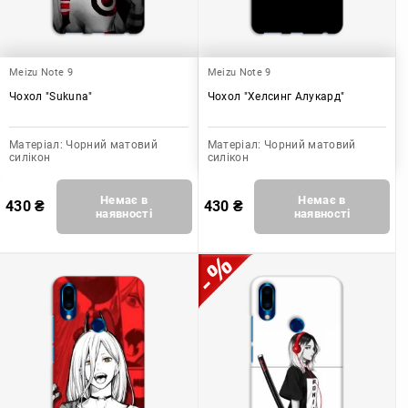
Meizu Note 9
Meizu Note 9
Чохол "Sukuna"
Чохол "Хелсинг Алукард"
Матеріал:
Чорний матовий
Матеріал:
Чорний матовий
силікон
силікон
Немає в
Немає в
430
₴
430
₴
наявності
наявності