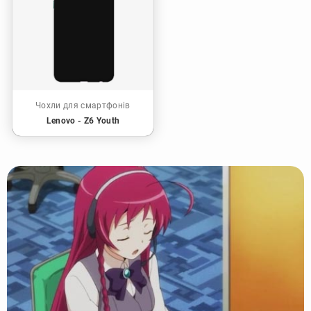
Чохли для смартфонів
Lenovo - Z6 Youth
👋 Конічі ва, окяку-сама