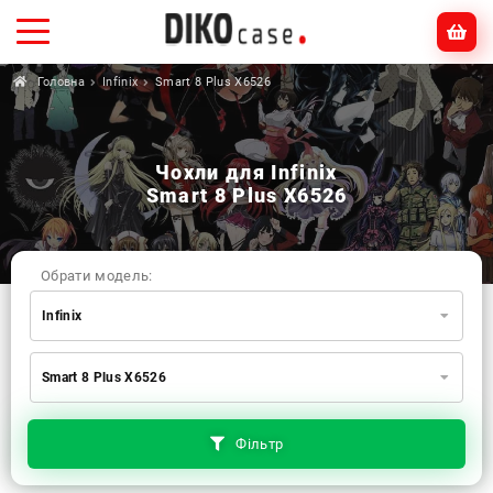
Головна
Infinix
Smart 8 Plus X6526
Чохли для Infinix
Smart 8 Plus X6526
Обрати модель:
Infinix
Xiaomi
Samsung
Apple
Smart 8 Plus X6526
Huawei
Oppo
Realme
TECNO
ZTE
OnePlus
Google
Doogee
Фільтр
Infinix
Sony
Motorola