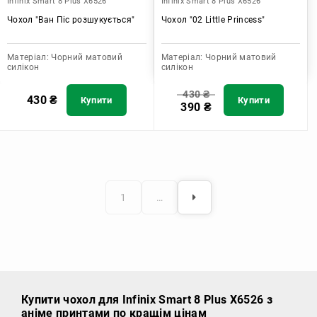
Infinix Smart 8 Plus X6526
Infinix Smart 8 Plus X6526
Чохол "Ван Піс розшукується"
Чохол "02 Little Princess"
Матеріал:
Чорний матовий
Матеріал:
Чорний матовий
силікон
силікон
430
₴
430
₴
Купити
Купити
390
₴
1
…
Купити чохол
для Infinix Smart 8 Plus X6526 з
аніме принтами по кращім цінам