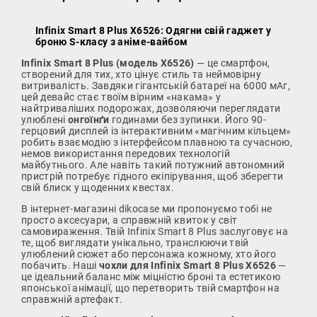
Infinix Smart 8 Plus X6526: Одягни свій гаджет у
броню S-класу з аніме-вайбом
Infinix Smart 8 Plus (модель X6526)
— це смартфон,
створений для тих, хто цінує стиль та неймовірну
витривалість. Завдяки гігантській батареї на 6000 мАг,
цей девайс стає твоїм вірним «накама» у
найтриваліших подорожах, дозволяючи переглядати
улюблені
онгоїнґи
годинами без зупинки. Його 90-
герцовий дисплей із інтерактивним «магічним кільцем»
робить взаємодію з інтерфейсом плавною та сучасною,
немов використання передових технологій
майбутнього. Але навіть такий потужний автономний
пристрій потребує гідного екіпірування, щоб зберегти
свій блиск у щоденних квестах.
В інтернет-магазині dikocase ми пропонуємо тобі не
просто аксесуари, а справжній квиток у світ
самовираження. Твій Infinix Smart 8 Plus заслуговує на
те, щоб виглядати унікально, транслюючи твій
улюблений сюжет або персонажа кожному, хто його
побачить. Наші
чохли для Infinix Smart 8 Plus X6526
—
це ідеальний баланс між міцністю броні та естетикою
японської анімації, що перетворить твій смартфон на
справжній артефакт.