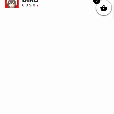
0
© DIKOcase 2026
ФОП Карпенко Альона Андріївна
Розділи
Про компанію
Доставка та оплата
Обмін та повернення
Блог
Купити чохли з чорного силікону
Купити чохли з термопластику
Купити чохли з прозорого силікону