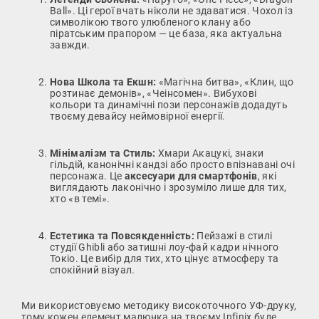
Ball». Ці герої вчать ніколи не здаватися. Чохол із
символікою твого улюбленого клану або
піратським прапором — це база, яка актуальна
завжди.
Нова Школа та Екшн:
«Магічна битва», «Клин, що
розтинає демонів», «Чеінсомен». Вибухові
кольори та динамічні пози персонажів додадуть
твоєму девайсу неймовірної енергії.
Мінімалізм та Стиль:
Хмари Акацукі, знаки
гільдій, канонічні кандзі або просто впізнавані очі
персонажа. Це
аксесуари для смартфонів
, які
виглядають лаконічно і зрозуміло лише для тих,
хто «в темі».
Естетика та Повсякденність:
Пейзажі в стилі
студії Ghibli або затишні лоу-фай кадри нічного
Токіо. Це вибір для тих, хто цінує атмосферу та
спокійний візуал.
Ми використовуємо методику високоточного УФ-друку,
тому кожен елемент малюнка на твоєму Infinix буде