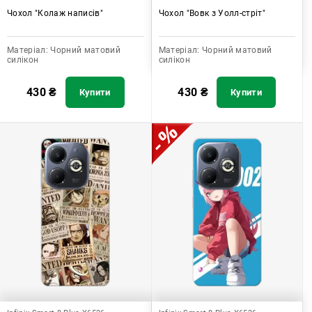
Чохол "Колаж написів"
Чохол "Вовк з Уолл-стріт"
Матеріал:
Чорний матовий
Матеріал:
Чорний матовий
силікон
силікон
430
₴
430
₴
Купити
Купити