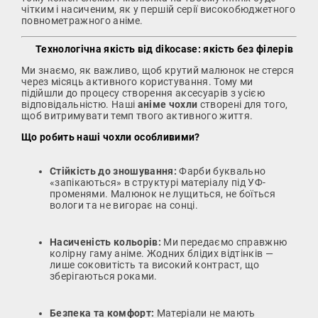
чітким і насиченим, як у першій серії високобюджетного
повнометражного аніме.
Технологічна якість від dikocase: якість без філерів
Ми знаємо, як важливо, щоб крутий малюнок не стерся
через місяць активного користування. Тому ми
підійшли до процесу створення аксесуарів з усією
відповідальністю. Наші
аніме чохли
створені для того,
щоб витримувати темп твого активного життя.
Що робить наші чохли особливими?
Стійкість до зношування:
Фарби буквально
«запікаються» в структурі матеріалу під УФ-
променями. Малюнок не лущиться, не боїться
вологи та не вигорає на сонці.
Насиченість кольорів:
Ми передаємо справжню
колірну гаму аніме. Жодних блідих відтінків —
лише соковитість та високий контраст, що
зберігаються роками.
Безпека та комфорт:
Матеріали не мають