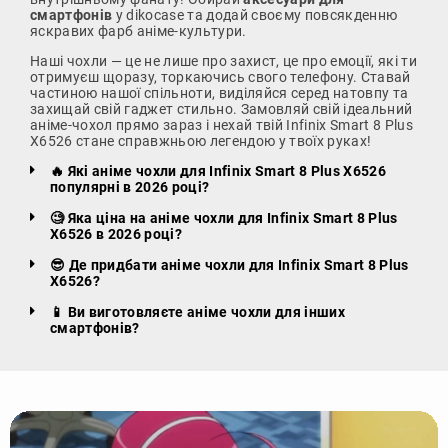
смартфонів
у dikocase та додай своєму повсякденню
яскравих фарб аніме-культури.
Наші чохли — це не лише про захист, це про емоції, які ти
отримуєш щоразу, торкаючись свого телефону. Ставай
частиною нашої спільноти, виділяйся серед натовпу та
захищай свій гаджет стильно. Замовляй свій ідеальний
аніме-чохол прямо зараз і нехай твій Infinix Smart 8 Plus
X6526 стане справжньою легендою у твоїх руках!
🔥 Які аніме чохли для Infinix Smart 8 Plus X6526
популярні в 2026 році?
🧐 Яка ціна на аніме чохли для Infinix Smart 8 Plus
X6526 в 2026 році?
😎 Де придбати аніме чохли для Infinix Smart 8 Plus
X6526?
📱 Ви виготовляєте аніме чохли для інших
смартфонів?