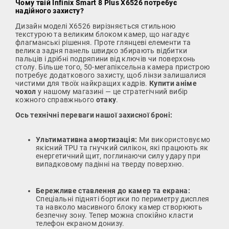
Чому твій Infinix Smart 8 Plus X6526 потребує
надійного захисту?
Дизайн моделі X6526 вирізняється стильною
текстурою та великим блоком камер, що нагадує
флагманські рішення. Проте глянцеві елементи та
велика задня панель швидко збирають відбитки
пальців і дрібні подряпини від ключів чи поверхонь
столу. Більше того, 50-мегапіксельна камера пристрою
потребує додаткового захисту, щоб лінзи залишалися
чистими для твоїх найкращих кадрів.
Купити аніме
чохол
у нашому магазині — це стратегічний вибір
кожного справжнього
отаку
.
Ось технічні переваги нашої захисної броні:
Ультимативна амортизація:
Ми використовуємо
якісний TPU та гнучкий силікон, які працюють як
енергетичний щит, поглинаючи силу удару при
випадковому падінні на тверду поверхню.
Бережливе ставлення до камер та екрана:
Спеціальні підняті бортики по периметру дисплея
та навколо масивного блоку камер створюють
безпечну зону. Тепер можна спокійно класти
телефон екраном донизу.