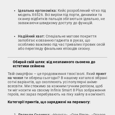
Ідеальна ергономіка:
Кейс розроблений чітко під
модель X6526. Всі вирізи під порти, динаміки та
сканер відбитків пальців збігаються ідеально, не
заважаючи швидкому доступу до функцій.
Надійний хват:
Спеціальне матове покриття
запобігає ковзанню гаджета в руках, що
особливо важливо під час тривалих ігрових сесій
або перегляду фінальних епізодів сезону.
Обирай свій шлях: від незламного сьонена до
естетики сейнена
Твій смартфон — це продовження твоєї волі. Який
принт
на чохол
ти обереш сьогодні? В нашому каталозі зібрані
сотні варіантів, що охоплюють усі популярні аніме-
всесвіти. Ми стежимо за кожним гучним релізом, щоб
ти міг носити на своєму Infinix Smart 8 Plus зображення
героїв, які зараз перебувають на піку хайпу в ком'юніті.
Категорії принтів, що заряджені на перемогу:
Легенди Сьонена:
«Наруто», «One Piece», «Dragon