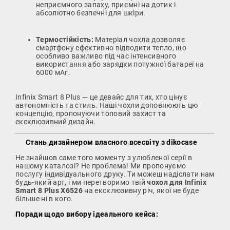
неприємного запаху, приємні на дотик і
абсолютно безпечні для шкіри.
Термостійкість:
Матеріал чохла дозволяє
смартфону ефективно відводити тепло, що
особливо важливо під час інтенсивного
використання або зарядки потужної батареї на
6000 мАг.
Infinix Smart 8 Plus — це девайс для тих, хто цінує
автономність та стиль. Наші чохли доповнюють цю
концепцію, пропонуючи топовий захист та
ексклюзивний дизайн.
Стань дизайнером власного всесвіту з dikocase
Не знайшов саме того моменту з улюбленої серії в
нашому каталозі? Не проблема! Ми пропонуємо
послугу індивідуального друку. Ти можеш надіслати нам
будь-який арт, і ми перетворимо твій
чохол для Infinix
Smart 8 Plus X6526
на ексклюзивну річ, якої не буде
більше ні в кого.
Поради щодо вибору ідеального кейса: