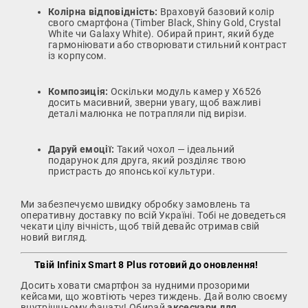
Колірна відповідність:
Враховуй базовий колір
свого смартфона (Timber Black, Shiny Gold, Crystal
White чи Galaxy White). Обирай принт, який буде
гармоніювати або створювати стильний контраст
із корпусом.
Композиція:
Оскільки модуль камер у X6526
досить масивний, зверни увагу, щоб важливі
деталі малюнка не потрапляли під вирізи.
Даруй емоції:
Такий чохол — ідеальний
подарунок для друга, який розділяє твою
пристрасть до японської культури.
Ми забезпечуємо швидку обробку замовлень та
оперативну доставку по всій Україні. Тобі не доведеться
чекати цілу вічність, щоб твій девайс отримав свій
новий вигляд.
Твій Infinix Smart 8 Plus готовий до оновлення!
Досить ховати смартфон за нудними прозорими
кейсами, що жовтіють через тиждень. Дай волю своєму
внутрішньому фанату! Обирай
аксесуари для