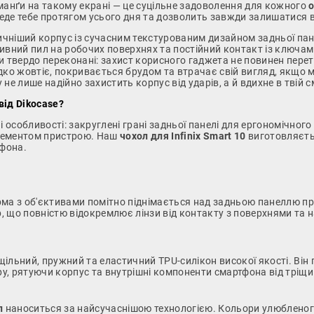
манґи на такому екрані — це суцільне задоволення для кожного
еде тебе протягом усього дня та дозволить завжди залишатися в 
чніший корпус із сучасним текстурованим дизайном задньої пане
зивний пил на робочих поверхнях та постійний контакт із ключа
и твердо переконані: захист корисного гаджета не повинен пере
идко жовтіє, покривається брудом та втрачає свій вигляд, якщо
не лише надійно захистить корпус від ударів, а й вдихне в твій 
від Dikocase?
ні особливості: закруглені грані задньої панелі для ергономічног
елементом пристрою. Наш
чохол для Infinix Smart 10
виготовляєть
тфона.
а з об'єктивами помітно піднімається над задньою панеллю пр
 що повністю відокремлює лінзи від контакту з поверхнями та н
ільний, пружний та еластичний TPU-силікон високої якості. Він
ру, рятуючи корпус та внутрішні компоненти смартфона від тріщ
л
наноситься за найсучаснішою технологією. Кольори улюбленог