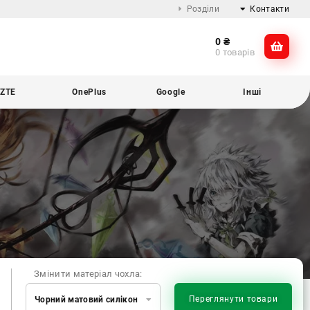
Розділи
Контакти
0
₴
Про компанію
@dikocase
0 товарів
Доставка та оплата
@dikocase
Обмін та повернення
ZTE
OnePlus
Google
Інші
Блог
Змінити матеріал чохла:
Переглянути товари
Чорний матовий силікон