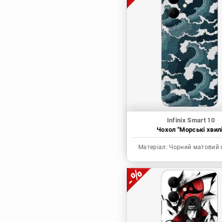
Магічна битва
Мисливець х
Мисливець
Моя академія героїв
Наруто
Неймовірні пригоди
ДжоДжо
П'ять наречених
Патріот Моріарті
Infinix Smart 10
Чохол "Морські хвилі
Повелитель
Реінкарнація
Матеріал:
Чорний матовий 
безробітного: Історія
про пригоди в
іншому світі
Родина Шпигунів
Сага про Вінланд
Сворд Арт Онлайн