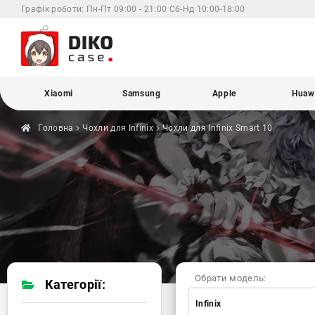
Графік роботи:
Пн-Пт 09:00 - 21:00 Сб-Нд 10:00-18:00
Xiaomi
Samsung
Apple
Huaw
Головна
Чохли для
Infinix
Чохли для Infinix
Smart 10
Обрати модель:
Категорії:
Infinix