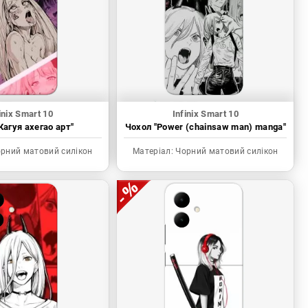
inix Smart 10
Infinix Smart 10
Кагуя ахегао арт"
Чохол "Power (chainsaw man) manga"
рний матовий силікон
Матеріал:
Чорний матовий силікон