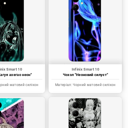
inix Smart 10
Infinix Smart 10
агуя ахегао неон"
Чохол "Неоновий силуєт"
рний матовий силікон
Матеріал:
Чорний матовий силікон