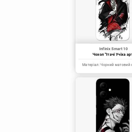
Синя в’язниця
Скейт: Безкінечність
Токійські месники
Ця фарфорова
лялечка закохалася
Infinix Smart 10
Чохол "Ітачі Учіха ар
Матеріал:
Чорний матовий 