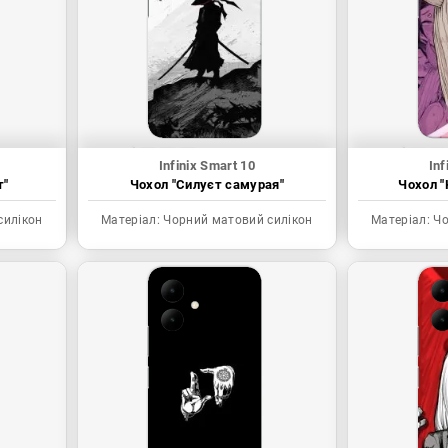
Infinix Smart 10
Inf
т"
Чохол "Силуєт самурая"
Чохол "
силікон
Матеріал:
Чорний матовий силікон
Матеріал:
Чо