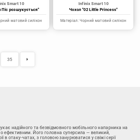
inix Smart 10
Infinix Smart 10
н Піс розшукується"
Чохол "02 Little Princess"
рний матовий силікон
Матеріал:
Чорний матовий силікон
35
 шукає надійного та безвідмовного мобільного напарника на
но ефективним. Його головна суперсила — великий,
ї в отаку-чатах, з головою занурюватися у свіжі серії