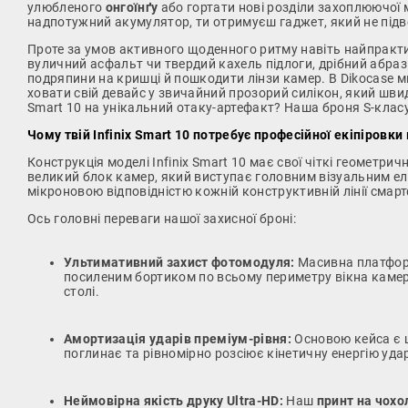
улюбленого
онгоїнґу
або гортати нові розділи захоплюючої 
надпотужний акумулятор, ти отримуєш гаджет, який не підв
Проте за умов активного щоденного ритму навіть найпракти
вуличний асфальт чи твердий кахель підлоги, дрібний абра
подряпини на кришці й пошкодити лінзи камер. В Dikocase м
ховати свій девайс у звичайний прозорий силікон, який шв
Smart 10 на унікальний отаку-артефакт? Наша броня S-класу 
Чому твій Infinix Smart 10 потребує професійної екіпіровки 
Конструкція моделі Infinix Smart 10 має свої чіткі геометрич
великий блок камер, який виступає головним візуальним 
мікроновою відповідністю кожній конструктивній лінії смар
Ось головні переваги нашої захисної броні:
Ультимативний захист фотомодуля:
Масивна платформ
посиленим бортиком по всьому периметру вікна камер,
столі.
Амортизація ударів преміум-рівня:
Основою кейса є щ
поглинає та рівномірно розсіює кінетичну енергію уда
Неймовірна якість друку Ultra-HD:
Наш
принт на чохо