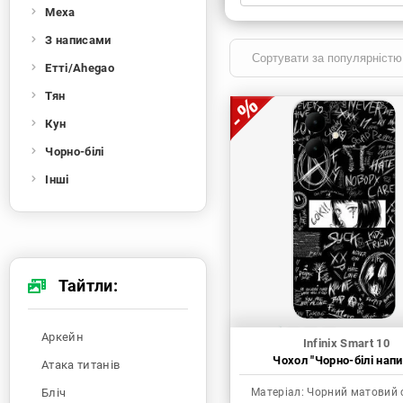
Меха
Xiaomi
Samsung
Apple
Huawei
З написами
Oppo
Realme
TECNO
ZTE
Етті/Ahegao
OnePlus
Google
Doogee
Тян
Infinix
Sony
Motorola
Кун
Чорно-білі
Інші
Тайтли:
Аркейн
Infinix Smart 10
Чохол "Чорно-білі напи
Атака титанів
Бліч
Матеріал:
Чорний матовий 