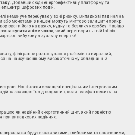
отаку
. Додавши сюди енергоефективну платформу та
епіцентрі цифрових подій.
лі неминуче перебуває у зоні ризику. Випадкові падіння на
ми або монетами в кишені можуть миттєво залишити прикрі
творювати його на важку, нудну та безлику коробку. Навіщо
 можна
купити аніме чохол
, який перетворить твій Infinix
смартфон вибухову візуальну енергію!
о хвату, філігранне розташування роз'ємів та виразний,
ся на найсучаснішому високоточному обладнанні з
истрою. Наші чохли оснащені спеціальним інтегрованим
адійно захищає їх від подряпин, коли телефон лежить на
 працює як надійний енергетичний щит, який повністю
ин при випадкових падіннях.
о персонажа будуть соковитими, глибокими та насиченими,