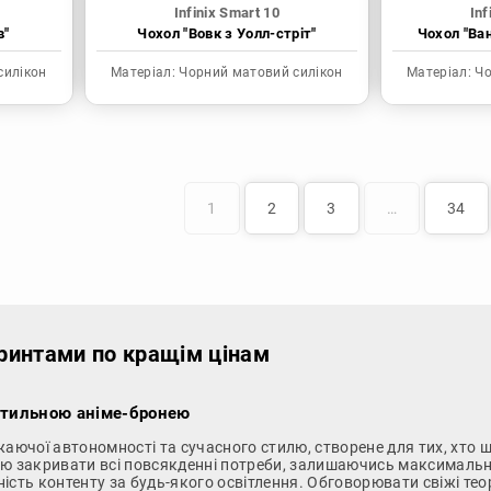
Infinix Smart 10
Inf
в"
Чохол "Вовк з Уолл-стріт"
Чохол "Ва
силікон
Матеріал:
Чорний матовий силікон
Матеріал:
Чо
1
2
3
…
34
 принтами по кращім цінам
 стильною аніме-бронею
жаючої автономності та сучасного стилю, створене для тих, хто
стю закривати всі повсякденні потреби, залишаючись максималь
сть контенту за будь-якого освітлення. Обговорювати свіжі теорі