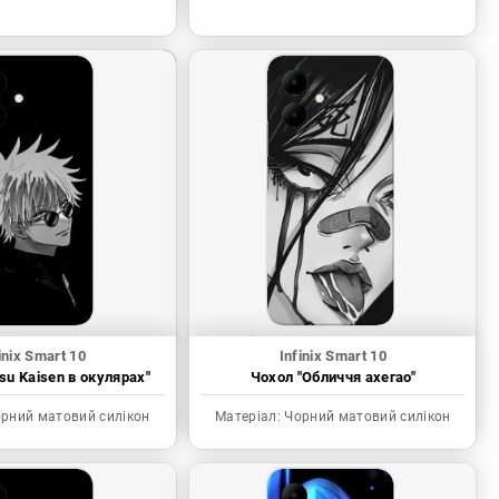
inix Smart 10
Infinix Smart 10
tsu Kaisen в окулярах"
Чохол "Обличчя ахегао"
рний матовий силікон
Матеріал:
Чорний матовий силікон