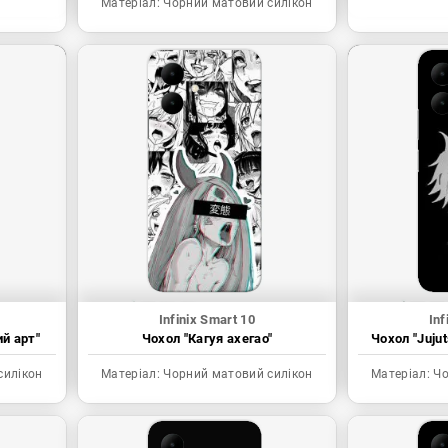
Матеріал:
Чорний матовий силікон
Infinix Smart 10
Inf
ий арт"
Чохол "Кагуя ахегао"
Чохол "Juju
силікон
Матеріал:
Чорний матовий силікон
Матеріал:
Чо