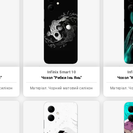
Infinix Smart 10
Inf
"
Чохол "Рибки Інь Янь"
Чохол "К
силікон
Матеріал:
Чорний матовий силікон
Матеріал:
Чо