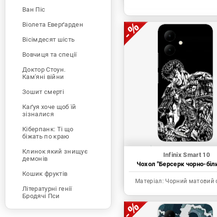
Ван Піс
Віолета Еверґарден
Вісімдесят шість
Вовчиця та спеції
Доктор Стоун.
Кам'яні війни
Зошит смерті
Каґуя хоче щоб їй
зізналися
Кіберпанк: Ті що
біжать по краю
Клинок який знищує
Infinix Smart 10
демонів
Чохол "Берсерк чорно-біл
Кошик фруктів
Матеріал:
Чорний матовий 
Літературні генії
Бродячі Пси
Людина-бензопила