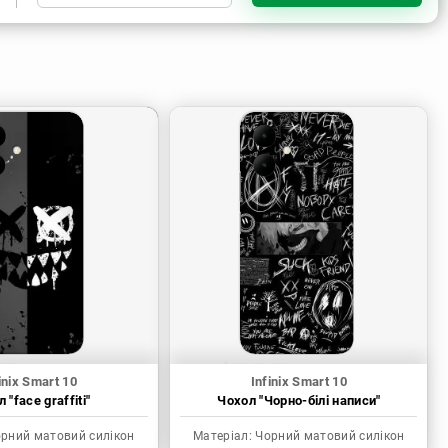
Чорний матовий силікон
Прозорий силікон
inix Smart 10
Infinix Smart 10
 "face graffiti"
Чохол "Чорно-білі написи"
рний матовий силікон
Матеріал:
Чорний матовий силікон