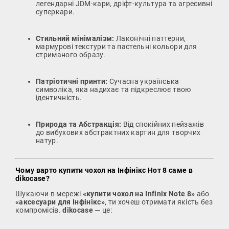
легендарні JDM-кари, дріфт-культура та агресивні
суперкари.
Стильний мінімалізм:
Лаконічні паттерни,
мармурові текстури та пастельні кольори для
стриманого образу.
Патріотичні принти:
Сучасна українська
символіка, яка надихає та підкреслює твою
ідентичність.
Природа та Абстракція:
Від спокійних пейзажів
до вибухових абстрактних картин для творчих
натур.
Чому варто купити чохол на Інфінікс Нот 8 саме в
dikocase?
Шукаючи в мережі
«купити чохол на Infinix Note 8»
або
«аксесуари для Інфінікс»
, ти хочеш отримати якість без
компромісів.
dikocase
— це: