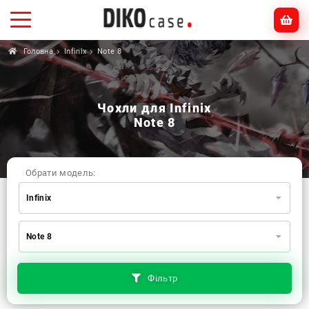
Головна
Infinix
Note 8
Чохли для Infinix
Note 8
Обрати модель:
Infinix
Xiaomi
Samsung
Apple
Note 8
Huawei
Oppo
Realme
TECNO
ZTE
OnePlus
Google
Doogee
Фільтр
Infinix
Sony
Motorola