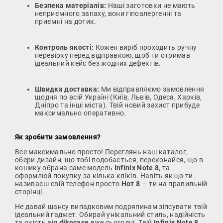
Безпека матеріалів:
Наші заготовки не мають
неприємного запаху, вони гіпоалергенні та
приємні на дотик.
Контроль якості:
Кожен виріб проходить ручну
перевірку перед відправкою, щоб ти отримав
ідеальний кейс без жодних дефектів.
Швидка доставка:
Ми відправляємо замовлення
щодня по всій Україні (Київ, Львів, Одеса, Харків,
Дніпро та інші міста). Твій новий захист прибуде
максимально оперативно.
Як зробити замовлення?
Все максимально просто! Переглянь наш каталог,
обери дизайн, що тобі подобається, переконайся, що в
кошику обрана саме модель
Infinix Note 8
, та
оформлюй покупку за кілька кліків. Навіть якщо ти
називаєш свій телефон просто
Нот 8
— ти на правильній
сторінці.
Не давай шансу випадковим подряпинам зіпсувати твій
ідеальний гаджет. Обирай унікальний стиль, надійність
та якість від
dikocase
вже сьогодні. Твій
Infinix Note 8