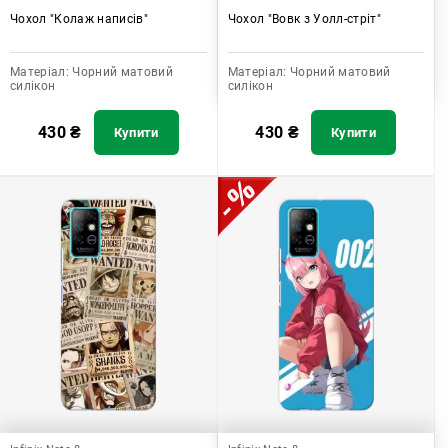
Чохол "Колаж написів"
Чохол "Вовк з Уолл-стріт"
Матеріал:
Чорний матовий
Матеріал:
Чорний матовий
силікон
силікон
430
₴
430
₴
Купити
Купити