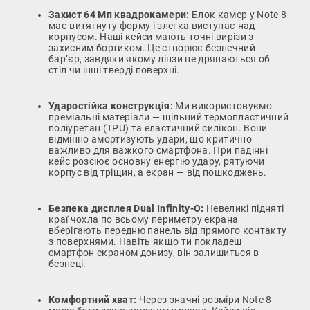
Захист 64 Мп квадрокамери:
Блок камер у Note 8
має витягнуту форму і злегка виступає над
корпусом. Наші кейси мають точні вирізи з
захисним бортиком. Це створює безпечний
бар’єр, завдяки якому лінзи не дряпаються об
стіл чи інші тверді поверхні.
Ударостійка конструкція:
Ми використовуємо
преміальні матеріали — щільний термопластичний
поліуретан (TPU) та еластичний силікон. Вони
відмінно амортизують удари, що критично
важливо для важкого смартфона. При падінні
кейс розсіює основну енергію удару, рятуючи
корпус від тріщин, а екран — від пошкоджень.
Безпека дисплея Dual Infinity-O:
Невеликі підняті
краї чохла по всьому периметру екрана
вберігають передню панель від прямого контакту
з поверхнями. Навіть якщо ти покладеш
смартфон екраном донизу, він залишиться в
безпеці.
Комфортний хват:
Через значні розміри Note 8