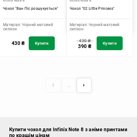
Infinix Note 8
Infinix Note 8
Чохол "Ван Піс розшукується"
Чохол "02 Little Princess"
Матеріал:
Чорний матовий
Матеріал:
Чорний матовий
силікон
силікон
430
₴
430
₴
Купити
Купити
390
₴
1
…
Купити чохол
для Infinix Note 8 з аніме принтами
по кращім цінам