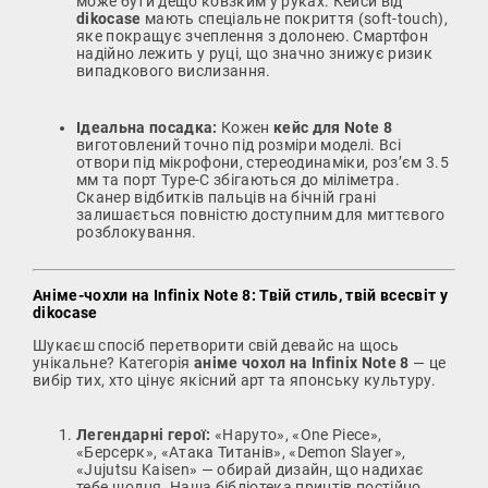
може бути дещо ковзким у руках. Кейси від
dikocase
мають спеціальне покриття (soft-touch),
яке покращує зчеплення з долонею. Смартфон
надійно лежить у руці, що значно знижує ризик
випадкового вислизання.
Ідеальна посадка:
Кожен
кейс для Note 8
виготовлений точно під розміри моделі. Всі
отвори під мікрофони, стереодинаміки, роз’єм 3.5
мм та порт Type-C збігаються до міліметра.
Сканер відбитків пальців на бічній грані
залишається повністю доступним для миттєвого
розблокування.
Аніме-чохли на Infinix Note 8: Твій стиль, твій всесвіт у
dikocase
Шукаєш спосіб перетворити свій девайс на щось
унікальне? Категорія
аніме чохол на Infinix Note 8
— це
вибір тих, хто цінує якісний арт та японську культуру.
Легендарні герої:
«Наруто», «One Piece»,
«Берсерк», «Атака Титанів», «Demon Slayer»,
«Jujutsu Kaisen» — обирай дизайн, що надихає
тебе щодня. Наша бібліотека принтів постійно