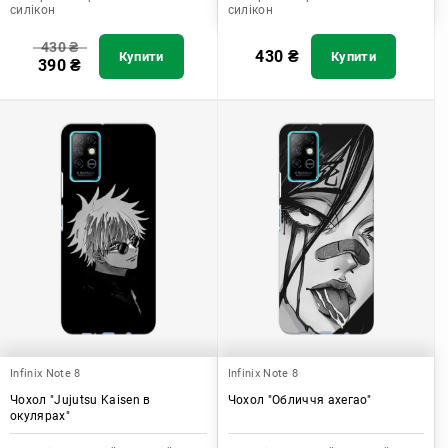
силікон
силікон
430
₴
430
₴
Купити
Купити
390
₴
Infinix Note 8
Infinix Note 8
Чохол "Jujutsu Kaisen в
Чохол "Обличчя ахегао"
окулярах"