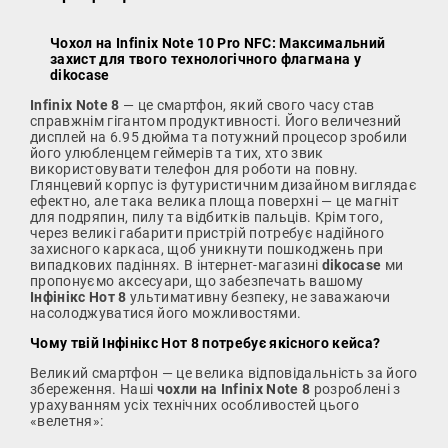
Чохол на Infinix Note 10 Pro NFC: Максимальний
захист для твого технологічного флагмана у
dikocase
Infinix Note 8
— це смартфон, який свого часу став
справжнім гігантом продуктивності. Його величезний
дисплей на 6.95 дюйма та потужний процесор зробили
його улюбленцем геймерів та тих, хто звик
використовувати телефон для роботи на повну.
Глянцевий корпус із футуристичним дизайном виглядає
ефектно, але така велика площа поверхні — це магніт
для подряпин, пилу та відбитків пальців. Крім того,
через великі габарити пристрій потребує надійного
захисного каркаса, щоб уникнути пошкоджень при
випадкових падіннях. В інтернет-магазині
dikocase
ми
пропонуємо аксесуари, що забезпечать вашому
Інфінікс Нот 8
ультимативну безпеку, не заважаючи
насолоджуватися його можливостями.
Чому твій Інфінікс Нот 8 потребує якісного кейса?
Великий смартфон — це велика відповідальність за його
збереження. Наші
чохли на Infinix Note 8
розроблені з
урахуванням усіх технічних особливостей цього
«велетня»: