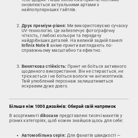
оновлюється актуальними артами з
найпопулярніших тайтлів.
Друк преміум-рівня:
Ми використовуємо сучасну
UV-технологію. Це забезпечує фотографічну
чіткість, глибокі кольори та передачу
найдрібніших деталей. На великій задній панелі
Infinix Note 8
аніме-принти виглядають по-
справжньому масштабно та ефектно.
Виняткова стійкість:
Принт не боїться активного
щоденного використання. Він не стирається, не
тріскається і не боїться вологи чи антисептиків.
Твій улюблений персонаж залишатиметься
яскравим дуже довго.
Більше ніж 1000 дизайнів: Обирай свій напрямок
В асортименті
dikocase
представлені тисячі макетів у
різних категоріях, щоб кожен знайшов щось для себе:
Автомобільна серія:
Для фанатів швидкості —