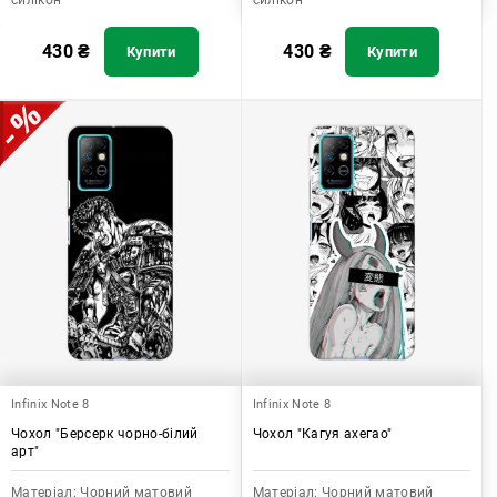
силікон
силікон
430
₴
430
₴
Купити
Купити
Infinix Note 8
Infinix Note 8
Чохол "Берсерк чорно-білий
Чохол "Кагуя ахегао"
арт"
Матеріал:
Чорний матовий
Матеріал:
Чорний матовий