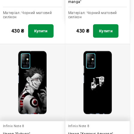
manga"
Матеріал:
Чорний матовий
Матеріал:
Чорний матовий
силікон
силікон
430
₴
430
₴
Купити
Купити
Infinix Note 8
Infinix Note 8
Чохол "Sukuna"
Чохол "Хелсинг Алукард"