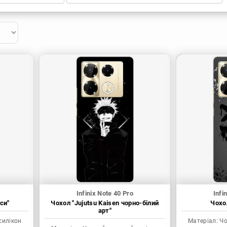
Infinix Note 40 Pro
Infi
си"
Чохол "Jujutsu Kaisen чорно-білий
Чохол
арт"
силікон
Матеріал:
Чо