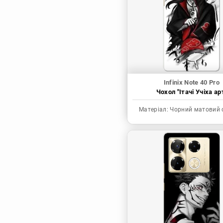
Синя в’язниця
Скейт: Безкінечність
Токійські месники
Ця фарфорова
лялечка закохалася
Infinix Note 40 Pro
Чохол "Ітачі Учіха ар
Матеріал:
Чорний матовий 