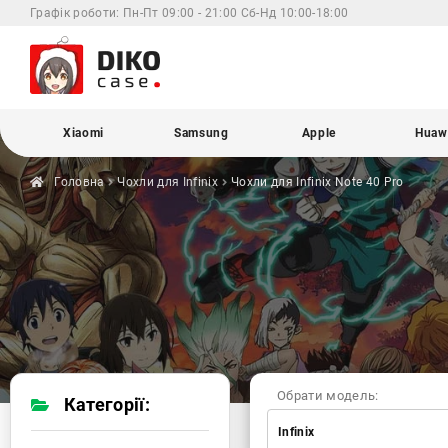
Графік роботи:
Пн-Пт 09:00 - 21:00 Сб-Нд 10:00-18:00
Xiaomi
Samsung
Apple
Huaw
Головна
Чохли для
Infinix
Чохли для Infinix
Note 40 Pro
Обрати модель:
Категорії:
Infinix