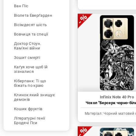
Ван Піс
Віолета Еверґарден
Вісімдесят шість
Вовчиця та спеції
Доктор Стоун.
Кам'яні війни
Зошит смерті
Каґуя хоче щоб їй
зізналися
Кіберпанк: Ті що
біжать по краю
Клинок який знищує
Infinix Note 40 Pro
демонів
Чохол "Берсерк чорно-біл
Кошик фруктів
Матеріал:
Чорний матовий 
Літературні генії
Бродячі Пси
Людина-бензопила