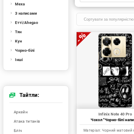
Меха
Xiaomi
Samsung
Apple
Huawei
З написами
Oppo
Realme
TECNO
ZTE
Етті/Ahegao
OnePlus
Google
Doogee
Тян
Infinix
Sony
Motorola
Кун
Чорно-білі
Інші
Тайтли:
Аркейн
Infinix Note 40 Pro
Чохол "Чорно-білі напи
Атака титанів
Бліч
Матеріал:
Чорний матовий 