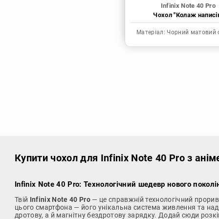
Infinix Note 40 Pro
Чохол "Колаж написі
Матеріал:
Чорний матовий 
Купити чохол
для Infinix Note 40 Pro з ан
Infinix Note 40 Pro: Технологічний шедевр нового поко
Твій
Infinix Note 40 Pro
— це справжній технологічний прорив
цього смартфона — його унікальна система живлення та над
дротову, а й магнітну бездротову зарядку. Додай сюди розк