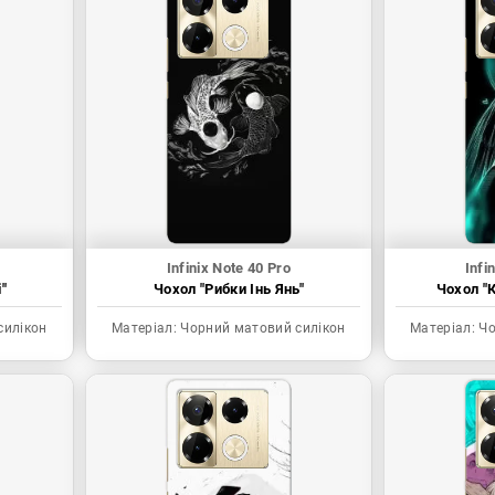
Infinix Note 40 Pro
Infi
"
Чохол "Рибки Інь Янь"
Чохол "К
силікон
Матеріал:
Чорний матовий силікон
Матеріал:
Чо