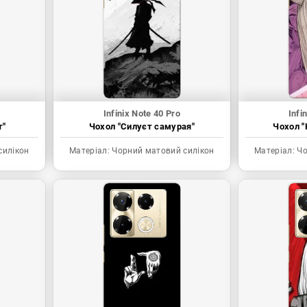
Infinix Note 40 Pro
Infi
т"
Чохол "Силуєт самурая"
Чохол "
силікон
Матеріал:
Чорний матовий силікон
Матеріал:
Чо