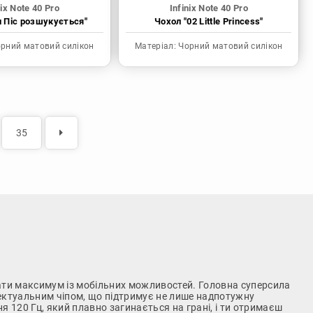
nix Note 40 Pro
Infinix Note 40 Pro
н Піс розшукується"
Чохол "02 Little Princess"
рний матовий силікон
Матеріал:
Чорний матовий силікон
35
кати максимум із мобільних можливостей. Головна суперсила
лектуальним чіпом, що підтримує не лише надпотужну
 120 Гц, який плавно загинається на грані, і ти отримаєш