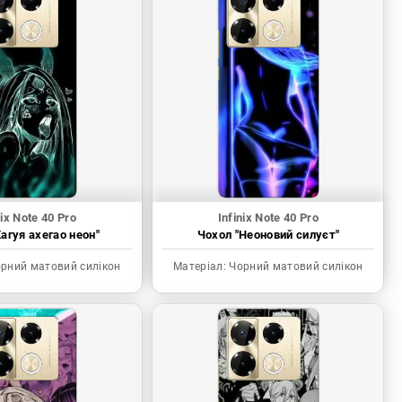
nix Note 40 Pro
Infinix Note 40 Pro
агуя ахегао неон"
Чохол "Неоновий силуєт"
рний матовий силікон
Матеріал:
Чорний матовий силікон