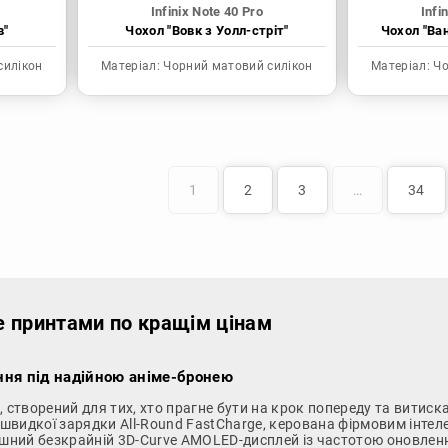
Infinix Note 40 Pro
Infi
в"
Чохол "Вовк з Уолл-стріт"
Чохол "Ва
силікон
Матеріал:
Чорний матовий силікон
Матеріал:
Чо
1
2
3
…
34
іме принтами по кращім цінам
ління під надійною аніме-бронею
, створений для тих, хто прагне бути на крок попереду та витис
швидкої зарядки All-Round FastCharge, керована фірмовим інте
ішний безкрайній 3D-Curve AMOLED-дисплей із частотою оновлення