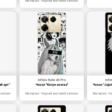
Матеріал:
Чорний матовий силікон
Infinix Note 40 Pro
Infi
ий арт"
Чохол "Кагуя ахегао"
Чохол "Juju
силікон
Матеріал:
Чорний матовий силікон
Матеріал:
Чо