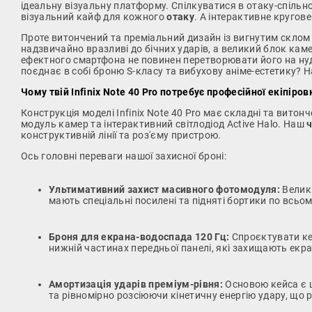
ідеальну візуальну платформу. Спілкуватися в отаку-спільно
візуальний кайф для кожного
отаку
. А інтерактивне кругов
Проте витончений та преміальний дизайн із вигнутим склом
надзвичайно вразливі до бічних ударів, а великий блок каме
ефектного смартфона не повинен перетворювати його на ну
поєднає в собі броню S-класу та вибухову аніме-естетику? Н
Чому твій Infinix Note 40 Pro потребує професійної екіпіров
Конструкція моделі Infinix Note 40 Pro має складні та витон
модуль камер та інтерактивний світлодіод Active Halo. Наш
ч
конструктивній лінії та роз'єму пристрою.
Ось головні переваги нашої захисної броні:
Ультимативний захист масивного фотомодуля:
Велики
мають спеціальні посилені та підняті бортики по всьо
Броня для екрана-водоспада 120 Гц:
Спроєктувати кей
нижній частинах передньої панелі, які захищають екр
Амортизація ударів преміум-рівня:
Основою кейса є щ
та рівномірно розсіюючи кінетичну енергію удару, що 