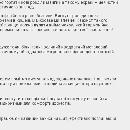
о гортати нові розділи манґи на такому екрані — це чистий
истичного вигляду.
фесійного рівня безпеки. Вигнуті грані дисплея
чами в кишені. В Dikocase ми впевнені: захист такого
кейс, якщо можна
купити аніме чохол
, який гармонійно
 преміальність та голосно заявлять про твої захоплення!
 дуже тонкі бічні грані, великий квадратний металевий
точному обладнанні з мікроновою відповідністю кожній
ором помітно виступає над задньою панеллю. Наші чохли
такту з поверхнями та надійно захищає їх при падіннях.
ені кути та спеціальні акуратні виступи у верхній та
 відкритими для комфортних жестів.
н працює як надійний захисний щит, ефективно поглинаючи