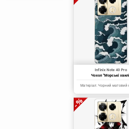
Магічна битва
Мисливець х
Мисливець
Моя академія героїв
Наруто
Неймовірні пригоди
ДжоДжо
П'ять наречених
Патріот Моріарті
Infinix Note 40 Pro
Чохол "Морські хвилі
Повелитель
Реінкарнація
Матеріал:
Чорний матовий 
безробітного: Історія
про пригоди в
іншому світі
Родина Шпигунів
Сага про Вінланд
Сворд Арт Онлайн