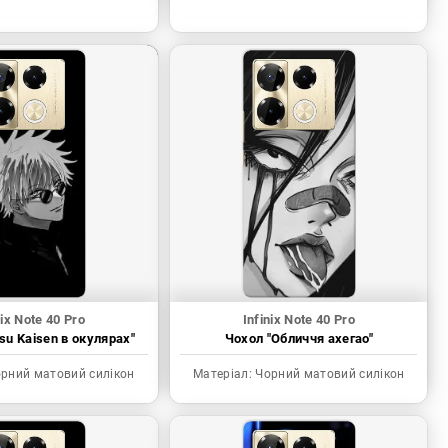
nix Note 40 Pro
Infinix Note 40 Pro
tsu Kaisen в окулярах"
Чохол "Обличчя ахегао"
рний матовий силікон
Матеріал:
Чорний матовий силікон