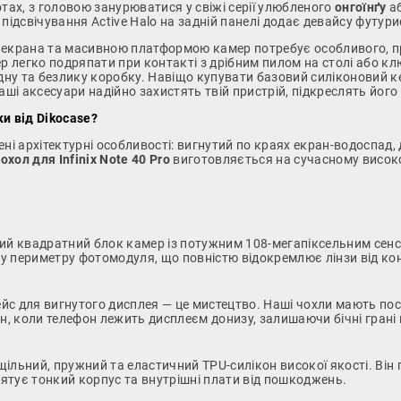
тах, з головою занурюватися у свіжі серії улюбленого
онгоїнґу
аб
е підсвічування Active Halo на задній панелі додає девайсу футур
 екрана та масивною платформою камер потребує особливого, про
р легко подряпати при контакті з дрібним пилом на столі або клю
дну та безлику коробку. Навіщо купувати базовий силіконовий 
аші аксесуари надійно захистять твій пристрій, підкреслять його
ки від Dikocase?
чені архітектурні особливості: вигнутий по краях екран-водоспад,
охол для Infinix Note 40 Pro
виготовляється на сучасному високо
й квадратний блок камер із потужним 108-мегапіксельним сенс
му периметру фотомодуля, що повністю відокремлює лінзи від кон
с для вигнутого дисплея — це мистецтво. Наші чохли мають посил
ан, коли телефон лежить дисплеєм донизу, залишаючи бічні грані
ільний, пружний та еластичний TPU-силікон високої якості. Ві
рятує тонкий корпус та внутрішні плати від пошкоджень.