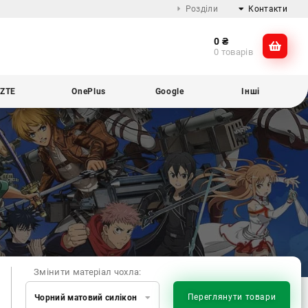
Розділи
Контакти
0
₴
Про компанію
@dikocase
0 товарів
Доставка та оплата
@dikocase
Обмін та повернення
ZTE
OnePlus
Google
Інші
Блог
Змінити матеріал чохла:
Переглянути товари
Чорний матовий силікон