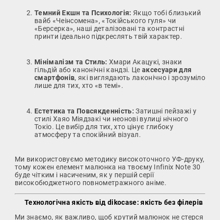
Темний Екшн та Психологія:
Якщо тобі близький
вайб «Чеінсомена», «Токійського гуля» чи
«Берсерка», наші деталізовані та контрастні
принти ідеально підкреслять твій характер.
Мінімалізм та Стиль:
Хмари Акацукі, знаки
гільдій або канонічні кандзі. Це
аксесуари для
смартфонів
, які виглядають лаконічно і зрозуміло
лише для тих, хто «в темі».
Естетика та Повсякденність:
Затишні пейзажі у
стилі Хаяо Міядзакі чи неонові вулиці нічного
Токіо. Це вибір для тих, хто цінує глибоку
атмосферу та спокійний візуал.
Ми використовуємо методику високоточного УФ-друку,
тому кожен елемент малюнка на твоєму Infinix Note 30
буде чітким і насиченим, як у першій серії
високобюджетного повнометражного аніме.
Технологічна якість від dikocase: якість без філерів
Ми знаємо, як важливо, щоб крутий малюнок не стерся