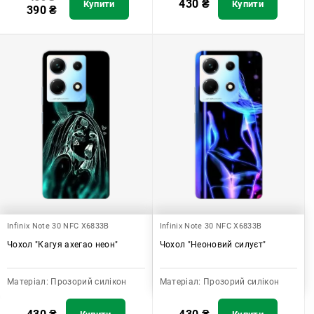
430
₴
Купити
Купити
390
₴
Infinix Note 30 NFC X6833B
Infinix Note 30 NFC X6833B
Чохол "Кагуя ахегао неон"
Чохол "Неоновий силуєт"
Матеріал:
Прозорий силікон
Матеріал:
Прозорий силікон