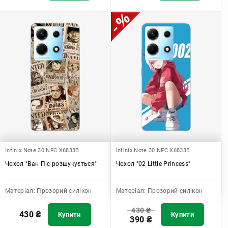
Infinix Note 30 NFC X6833B
Infinix Note 30 NFC X6833B
Чохол "Ван Піс розшукується"
Чохол "02 Little Princess"
Матеріал:
Прозорий силікон
Матеріал:
Прозорий силікон
430
₴
430
₴
Купити
Купити
390
₴