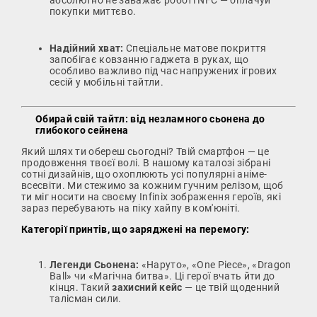
покупки миттєво.
Надійний хват:
Спеціальне матове покриття
запобігає ковзанню гаджета в руках, що
особливо важливо під час напружених ігрових
сесій у мобільні тайтли.
Обирай свій тайтл: від незламного сьонена до
глибокого сейнена
Який шлях ти обереш сьогодні? Твій смартфон — це
продовження твоєї волі. В нашому каталозі зібрані
сотні дизайнів, що охоплюють усі популярні аніме-
всесвіти. Ми стежимо за кожним гучним релізом, щоб
ти міг носити на своєму Infinix зображення героїв, які
зараз перебувають на піку хайпу в ком'юніті.
Категорії принтів, що заряджені на перемогу:
Легенди Сьонена:
«Наруто», «One Piece», «Dragon
Ball» чи «Магічна битва». Ці герої вчать йти до
кінця. Такий
захисний кейс
— це твій щоденний
талісман сили.