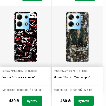
Infinix Note 30 NFC X6833B
Infinix Note 30 NFC X6833B
Чохол "Колаж написів"
Чохол "Вовк з Уолл-стріт"
Матеріал:
Прозорий силікон
Матеріал:
Прозорий силікон
430
₴
430
₴
Купити
Купити