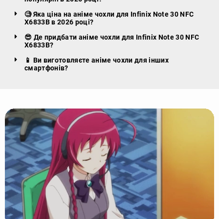
🧐 Яка ціна на аніме чохли для Infinix Note 30 NFC
X6833B в 2026 році?
😎 Де придбати аніме чохли для Infinix Note 30 NFC
X6833B?
📱 Ви виготовляєте аніме чохли для інших
смартфонів?