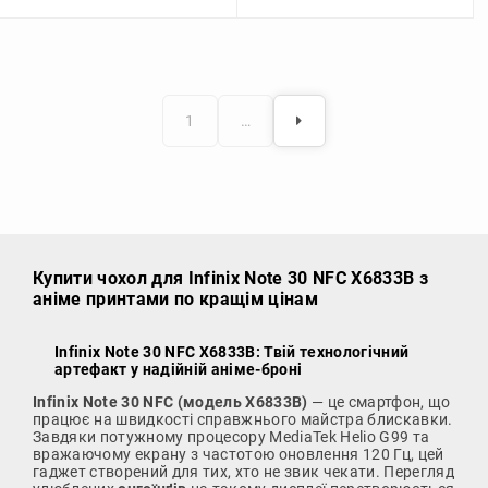
1
…
Купити чохол
для Infinix Note 30 NFC X6833B з
аніме принтами по кращім цінам
Infinix Note 30 NFC X6833B: Твій технологічний
артефакт у надійній аніме-броні
Infinix Note 30 NFC (модель X6833B)
— це смартфон, що
працює на швидкості справжнього майстра блискавки.
Завдяки потужному процесору MediaTek Helio G99 та
вражаючому екрану з частотою оновлення 120 Гц, цей
гаджет створений для тих, хто не звик чекати.
Перегляд