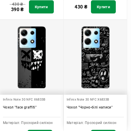
430
₴
430
₴
Купити
Купити
390
₴
Infinix Note 30 NFC X6833B
Infinix Note 30 NFC X6833B
Чохол "face graffiti"
Чохол "Чорно-білі написи"
Матеріал:
Прозорий силікон
Матеріал:
Прозорий силікон