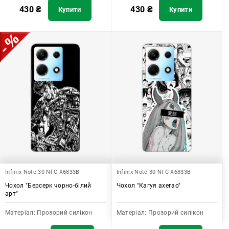
430
₴
430
₴
Купити
Купити
Infinix Note 30 NFC X6833B
Infinix Note 30 NFC X6833B
Чохол "Берсерк чорно-білий
Чохол "Кагуя ахегао"
арт"
Матеріал:
Прозорий силікон
Матеріал:
Прозорий силікон