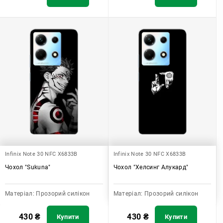
Infinix Note 30 NFC X6833B
Infinix Note 30 NFC X6833B
Чохол "Sukuna"
Чохол "Хелсинг Алукард"
Матеріал:
Прозорий силікон
Матеріал:
Прозорий силікон
430
₴
430
₴
Купити
Купити