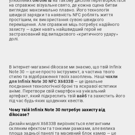
улюблених
онгоїнґів
на такому дисплеї перетворюється
на справжнє візуальне свято, де кожна сцена битви
виглядає максимально плавно. Його технологія
швидкої зарядки та наявність NFC роблять життя
простішим, як використання сувою швидкого
переміщення. Але справжня міць потребує надійного
захисту — адже навіть найшвидший герой не
застрахований від випадкового «критичного удару»
долі.
В інтернет-магазині dikocase ми знаємо, що твій Infinix
Note 30 — це не просто інструмент, а частина твого
стилю та відображення твоїх захоплень. Наші
чохли
для Infinix Note 30 NFC X6833B
— це ідеальне
поєднання технологічної броні та яскравої естетики
аніме. Перетвори свій смартфон на унікальний
артефакт, який підкреслить твій
вайб
та захистить його
під час будь-яких щоденних квестів.
Чому твій Infinix Note 30 потребує захисту від
dikocase?
Дизайн моделі X6833B вирізняється елегантним
скляним ефектом та тонкими рамками, але велика
площа задньої панелі та масивний блок камер — це