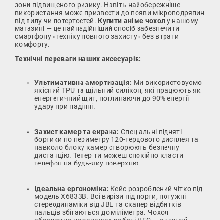
зони підвищеного ризику. Навіть найобережніше
використання може призвести до появи мікроподряпин
від пилу чи потертостей.
Купити аніме чохол
у нашому
магазині — це найнадійніший спосіб забезпечити
смартфону «техніку повного захисту» без втрати
комфорту.
Технічні переваги наших аксесуарів:
Ультимативна амортизація:
Ми використовуємо
якісний TPU та щільний силікон, які працюють як
енергетичний щит, поглинаючи до 90% енергії
удару при падінні.
Захист камер та екрана:
Спеціальні підняті
бортики по периметру 120-герцового дисплея та
навколо блоку камер створюють безпечну
дистанцію. Тепер ти можеш спокійно класти
телефон на будь-яку поверхню.
Ідеальна ергономіка:
Кейс розроблений чітко під
модель X6833B. Всі вирізи під порти, потужні
стереодинаміки від JBL та сканер відбитків
пальців збігаються до міліметра. Чохол
абсолютно не заважає роботі NFC — оплачуй