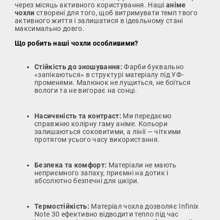
через місяць активного користування. Наші
аніме
чохли
створені для того, щоб витримувати темп твого
активного життя і залишатися в ідеальному стані
максимально довго.
Що робить наші чохли особливими?
Стійкість до зношування:
Фарби буквально
«запікаються» в структурі матеріалу під УФ-
променями. Малюнок не лущиться, не боїться
вологи та не вигорає на сонці.
Насиченість та контраст:
Ми передаємо
справжню колірну гаму аніме. Кольори
залишаються соковитими, а лінії — чіткими
протягом усього часу використання.
Безпека та комфорт:
Матеріали не мають
неприємного запаху, приємні на дотик і
абсолютно безпечні для шкіри.
Термостійкість:
Матеріал чохла дозволяє Infinix
Note 30 ефективно відводити тепло під час