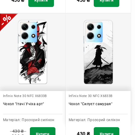
430
₴
430
₴
Купити
Купити
Infinix Note 30 NFC X6833B
Infinix Note 30 NFC X6833B
Чохол "Ітачі Учіха арт"
Чохол "Силуєт самурая"
Матеріал:
Прозорий силікон
Матеріал:
Прозорий силікон
430
₴
430
₴
Купити
Купити