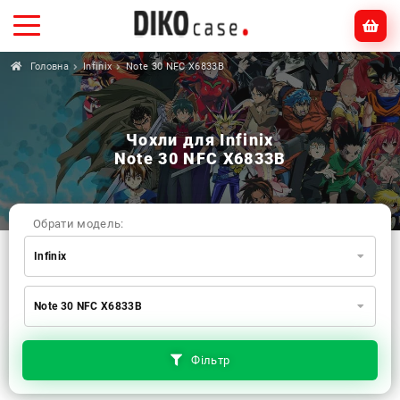
Головна
Infinix
Note 30 NFC X6833B
Чохли для Infinix
Note 30 NFC X6833B
Обрати модель:
Infinix
Xiaomi
Samsung
Apple
Note 30 NFC X6833B
Huawei
Oppo
Realme
TECNO
ZTE
OnePlus
Google
Doogee
Фільтр
Infinix
Sony
Motorola