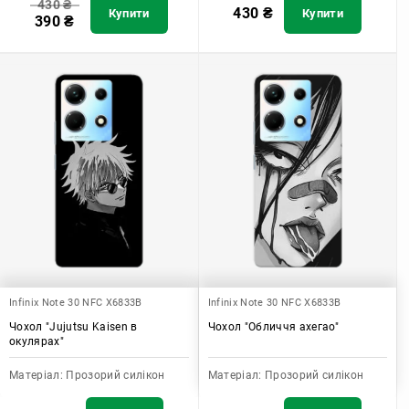
430
₴
430
₴
Купити
Купити
390
₴
Infinix Note 30 NFC X6833B
Infinix Note 30 NFC X6833B
Чохол "Jujutsu Kaisen в
Чохол "Обличчя ахегао"
окулярах"
Матеріал:
Прозорий силікон
Матеріал:
Прозорий силікон