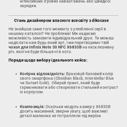
інтенсивних ігрових навантажень або швидкої
зарядки.
Стань дизайнером власного всесвіту з dikocase
Не знайшов саме того моменту з улюбленої серії в
нашому каталозі? Не проблема! Ми надаємо
можливість замовити індивідуальний друк. Ти можеш
надіслати нам будь-який арт, і ми перетворимо твій
чохол для Infinix Note 30 NFC X6833B
на ексклюзивну
річ, якої не буде більше ні в кого.
Поради щодо вибору ідеального кейса:
Колірна відповідність:
Враховуй базовий колір
свого смартфона (Obsidian Black, Interstellar Blue
чи Sunset Gold). Обирай принт, який буде
гармоніювати або створювати стильний контраст
із корпусом.
Композиція:
Оскільки модуль камер у X6833B
досить масивний, зверни увагу, щоб важливі
деталі малюнка не потрапляли під вирізи.