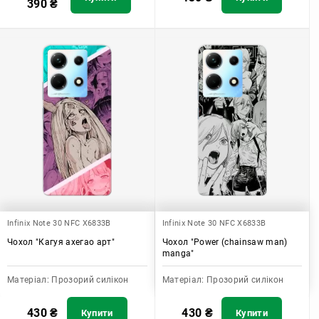
390
₴
Infinix Note 30 NFC X6833B
Infinix Note 30 NFC X6833B
Чохол "Кагуя ахегао арт"
Чохол "Power (chainsaw man)
manga"
Матеріал:
Прозорий силікон
Матеріал:
Прозорий силікон
430
₴
430
₴
Купити
Купити