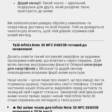
Даруй емоції:
Такий чохол — ідеальний
подарунок для друга, який розділяє твою
пристрасть до аніме.
Ми забезпечуємо швидку обробку замовлень та
оперативну доставку по всій Україні. Тобі не доведеться
чекати цілу вічність, щоб твій девайс отримав свій
новий вигляд.
Твій Infinix Note 30 NFC X6833B готовий до
оновлення!
Досить ховати такий потужний смартфон за нудними
прозорими кейсами, що жовтіють через тиждень. Дай
волю своєму внутрішньому фанату! Обирай
аксесуари
для смартфонів
у dikocase та додай своєму
повсякденню яскравих фарб аніме-культури.
Наші чохли — це не лише про захист, це про емоції, які ти
отримуєш щоразу, торкаючись свого телефону. Ставай
частиною нашої спільноти, виділяйся серед натовпу та
захищай свій гаджет стильно. Замовляй свій ідеальний
аніме-чохол прямо зараз і нехай твій Infinix Note 30
стане справжньою легендою у твоїх руках!
🔥 Які аніме чохли для Infinix Note 30 NFC X6833B
популярні в 2026 році?