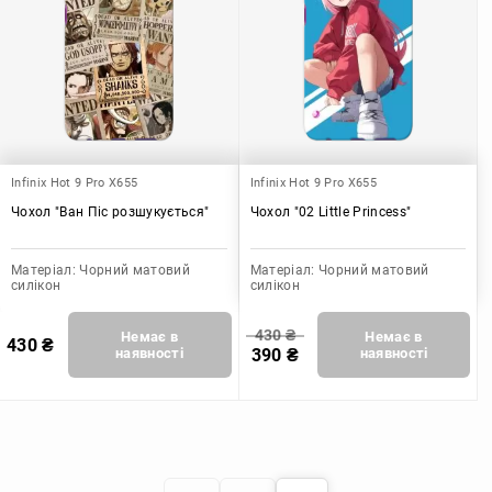
Infinix Hot 9 Pro X655
Infinix Hot 9 Pro X655
Чохол "Ван Піс розшукується"
Чохол "02 Little Princess"
Матеріал:
Чорний матовий
Матеріал:
Чорний матовий
силікон
силікон
430
₴
Немає в
Немає в
430
₴
наявності
390
₴
наявності