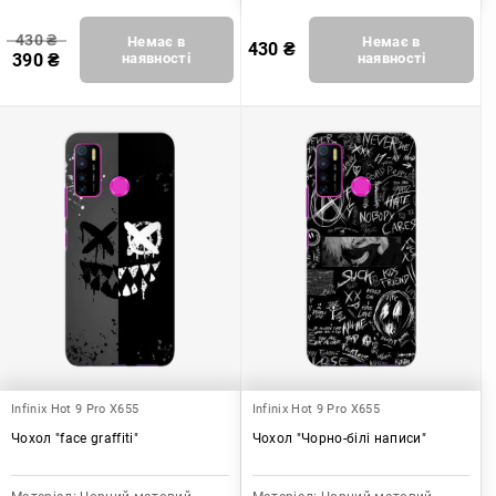
430
₴
Немає в
Немає в
430
₴
390
₴
наявності
наявності
Infinix Hot 9 Pro X655
Infinix Hot 9 Pro X655
Чохол "face graffiti"
Чохол "Чорно-білі написи"