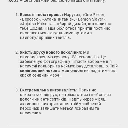
X655
— це справжній бестселер нашого магазину.
Всесвіт твоїх героїв:
«Наруто», «One Piece»,
«Берсерк», «Атака Титанів», «Demon Slayer»,
«Jujutsu Kaisen» — обирай дизайн, що надихає
тебе щодня. Наша бібліотека принтів постійно
оновлюється актуальними артами з
найпопулярніших тайтлів.
Якість друку нового покоління:
Ми
використовуємо сучасну UV-технологію. Це
забезпечує фотографічну чіткість зображення,
насичені кольори та неймовірну деталізацію. Твій
силіконовий чохол з малюнком
виглядатиме як
ексклюзивний мерч.
Екстремальна витривалість:
Принт не
стирається від рук, не тріскається і не боїться
вологи чи антисептиків. Навіть через місяці
активного використання твій улюблений
персонаж залишатиметься яскравим та
насиченим.