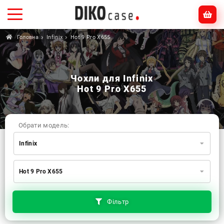
Головна
Infinix
Hot 9 Pro X655
Чохли для Infinix
Hot 9 Pro X655
Обрати модель:
Infinix
Xiaomi
Samsung
Apple
Hot 9 Pro X655
Huawei
Oppo
Realme
TECNO
ZTE
OnePlus
Google
Doogee
Фільтр
Infinix
Sony
Motorola