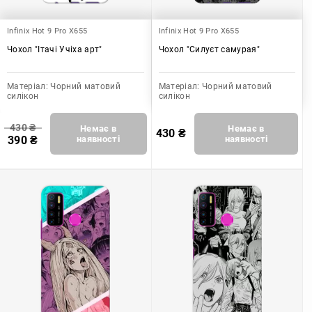
Infinix Hot 9 Pro X655
Infinix Hot 9 Pro X655
Чохол "Ітачі Учіха арт"
Чохол "Силуєт самурая"
Матеріал:
Чорний матовий
Матеріал:
Чорний матовий
силікон
силікон
430
₴
Немає в
Немає в
430
₴
390
₴
наявності
наявності