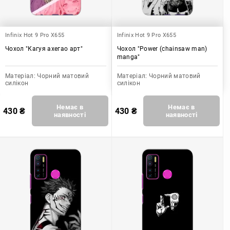
Infinix Hot 9 Pro X655
Infinix Hot 9 Pro X655
Чохол "Кагуя ахегао арт"
Чохол "Power (chainsaw man)
manga"
Матеріал:
Чорний матовий
Матеріал:
Чорний матовий
силікон
силікон
Немає в
Немає в
430
₴
430
₴
наявності
наявності