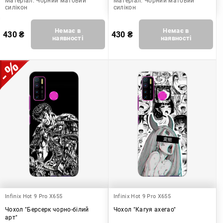
Матеріал:
Чорний матовий
Матеріал:
Чорний матовий
силікон
силікон
Немає в
Немає в
430
₴
430
₴
наявності
наявності
Infinix Hot 9 Pro X655
Infinix Hot 9 Pro X655
Чохол "Берсерк чорно-білий
Чохол "Кагуя ахегао"
арт"