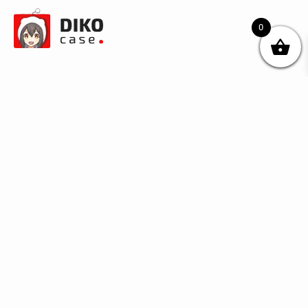
0
© DIKOcase 2026
ФОП Карпенко Альона Андріївна
Розділи
Про компанію
Доставка та оплата
Обмін та повернення
Блог
Купити чохли з чорного силікону
Купити чохли з термопластику