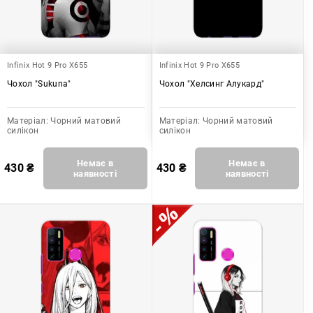
Infinix Hot 9 Pro X655
Infinix Hot 9 Pro X655
Чохол "Sukuna"
Чохол "Хелсинг Алукард"
Матеріал:
Чорний матовий
Матеріал:
Чорний матовий
силікон
силікон
Немає в
Немає в
430
₴
430
₴
наявності
наявності