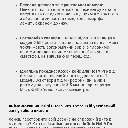
Безпека дисплея та фронтальної камери:
Невеликі підняті краї чохла по периметру екрана
вберігають передню панель від прямого контакту
з абразивними частинками, коли смартфон
лежить екраном донизу.
Ергономіка сканера:
Сканер відбитків пальців у
моделі X655 розташований на задній панелі. Наші
чохли мають ергономічний виріз із плавними
краями, що дозволяє миттєво розблокувати
смартфон, не відчуваючи перешкод.
Ідеальна посадка:
Кожен
кейс для Hot 9 Pro
від
dikocase виготовлений чітко під розміри цієї
моделі. Всі отвори під мікрофони, динаміки,
роз’єм для навушників 3.5 мм та порт зарядки
Micro-USB збігаються до міліметра.
Аніме-чохли на Infinix Hot 9 Pro X655: Твій улюблений
світ у тебе в кишені
Хочеш перетворити свій девайс на справжній витвір
мистецтва? Категорія
аніме чохол на Infinix Hot 9 Pro