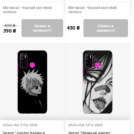
Матеріал:
Чорний матовий
Матеріал:
Чорний матовий
силікон
силікон
430
₴
Немає в
Немає в
430
₴
390
₴
наявності
наявності
Infinix Hot 9 Pro X655
Infinix Hot 9 Pro X655
Чохол "Jujutsu Kaisen в
Чохол "Обличчя ахегао"