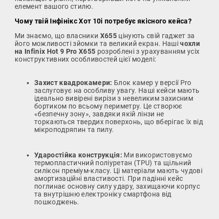
елемент вашого стилю.
Чому твій Інфінікс Хот 10і потребує якісного кейса?
Ми знаємо, що власники
X655
цінують свій гаджет за
його можливості зйомки та великий екран. Наші
чохли
на Infinix Hot 9 Pro X655
розроблені з урахуванням усіх
конструктивних особливостей цієї моделі:
Захист квадрокамери:
Блок камер у версії Pro
заслуговує на особливу увагу. Наші кейси мають
ідеально вивірені вирізи з невеликим захисним
бортиком по всьому периметру. Це створює
«безпечну зону», завдяки якій лінзи не
торкаються твердих поверхонь, що вберігає їх від
мікроподряпин та пилу.
Ударостійка конструкція:
Ми використовуємо
термопластичний поліуретан (TPU) та щільний
силікон преміум-класу. Ці матеріали мають чудові
амортизаційні властивості. При падінні кейс
поглинає основну силу удару, захищаючи корпус
та внутрішню електроніку смартфона від
пошкоджень.