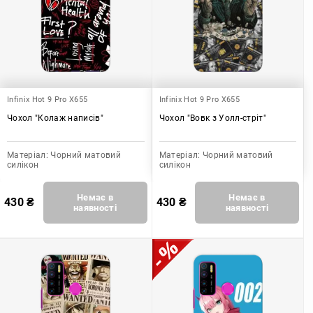
Infinix Hot 9 Pro X655
Infinix Hot 9 Pro X655
Чохол "Колаж написів"
Чохол "Вовк з Уолл-стріт"
Матеріал:
Чорний матовий
Матеріал:
Чорний матовий
силікон
силікон
Немає в
Немає в
430
₴
430
₴
наявності
наявності