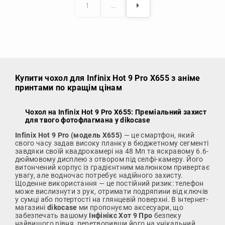
1
…
Купити чохол
для Infinix Hot 9 Pro X655 з аніме
принтами по кращім цінам
Чохол на Infinix Hot 9 Pro X655: Преміальний захист
для твого фотофлагмана у dikocase
Infinix Hot 9 Pro (модель X655)
— це смартфон, який
свого часу задав високу планку в бюджетному сегменті
завдяки своїй квадрокамері на 48 Мп та яскравому 6.6-
дюймовому дисплею з отвором під селфі-камеру. Його
витончений корпус із градієнтним малюнком привертає
увагу, але водночас потребує надійного захисту.
Щоденне використання — це постійний ризик: телефон
може вислизнути з рук, отримати подряпини від ключів
у сумці або потертості на глянцевій поверхні. В інтернет-
магазині
dikocase
ми пропонуємо аксесуари, що
забезпечать вашому
Інфінікс Хот 9 Про
безпеку
найвищого рівня, перетворивши його на унікальний