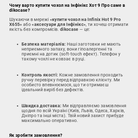
Чому варто купити чохол на Інфінікс Хот 9 Про саме в
dikocase?
Шукаючи в мережі
«купити чохол на Infinix Hot 9 Pro
X655»
або
«аксесуари для Інфінікс»
, ти хочеш отримати
якість без компромісів.
dikocase
— це:
Безпека матеріалів:
Наші заготовки не мають
неприємного запаху, вони гіпоалергенні та
приємні на дотик (soft-touch ефект). Телефон у
такому чохлі не ковзає в руці.
Контроль якості:
Кожне замовлення проходить
ручну перевірку перед відправкою клієнту. Ми
особисто впевнюємося, що ти отримаєш
ідеальний виріб без дефектів.
Швидка доставка:
Ми відправляємо замовлення
щодня по всій Україні (Київ, Львів, Одеса, Харків,
Дніпро та інші міста). Твій новий захист прибуде
максимально оперативно.
Як зробити замовлення?