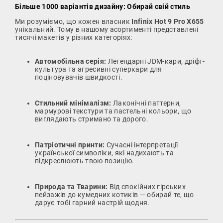
Більше 1000 варіантів дизайну: Обирай свій стиль
Ми розуміємо, що кожен власник
Infinix Hot 9 Pro X655
унікальний. Тому в нашому асортименті представлені
тисячі макетів у різних категоріях:
Автомобільна серія:
Легендарні JDM-кари, дріфт-
культура та агресивні суперкари для
поціновувачів швидкості.
Стильний мінімалізм:
Лаконічні паттерни,
мармурові текстури та пастельні кольори, що
виглядають стримано та дорого.
Патріотичні принти:
Сучасні інтерпретації
української символіки, які надихають та
підкреслюють твою позицію.
Природа та Тварини:
Від спокійних гірських
пейзажів до кумедних котиків — обирай те, що
дарує тобі гарний настрій щодня.