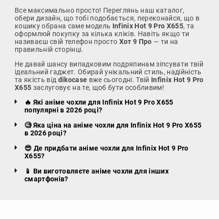
Все максимально просто! Переглянь наш каталог,
обери дизайн, що тобі подобається, переконайся, що в
кошику обрана саме модель
Infinix Hot 9 Pro X655
, та
оформлюй покупку за кілька кліків. Навіть якщо ти
називаєш свій телефон просто
Хот 9 Про
— ти на
правильній сторінці.
Не давай шансу випадковим подряпинам зіпсувати твій
ідеальний гаджет. Обирай унікальний стиль, надійність
та якість від
dikocase
вже сьогодні. Твій
Infinix Hot 9 Pro
X655
заслуговує на те, щоб бути особливим!
🔥 Які аніме чохли для Infinix Hot 9 Pro X655
популярні в 2026 році?
🧐 Яка ціна на аніме чохли для Infinix Hot 9 Pro X655
в 2026 році?
😎 Де придбати аніме чохли для Infinix Hot 9 Pro
X655?
📱 Ви виготовляєте аніме чохли для інших
смартфонів?