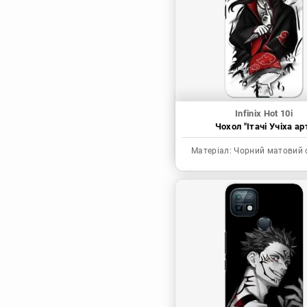
Синя в’язниця
Скейт: Безкінечність
Токійські месники
Ця фарфорова
лялечка закохалася
Infinix Hot 10i
Чохол "Ітачі Учіха ар
Матеріал:
Чорний матовий 