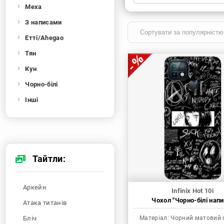
Меха
Xiaomi
Samsung
Apple
Huawei
З написами
Oppo
Realme
TECNO
ZTE
Етті/Ahegao
OnePlus
Google
Doogee
Тян
Infinix
Sony
Motorola
Кун
Чорно-білі
Інші
Тайтли:
Аркейн
Infinix Hot 10i
Чохол "Чорно-білі напи
Атака титанів
Бліч
Матеріал:
Чорний матовий 