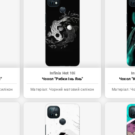
Infinix Hot 10i
In
"
Чохол "Рибки Інь Янь"
Чохол "К
силікон
Матеріал:
Чорний матовий силікон
Матеріал:
Чо