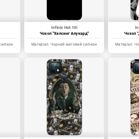
Infinix Hot 10i
In
Чохол "Хелсинг Алукард"
Чохол "
силікон
Матеріал:
Чорний матовий силікон
Матеріал:
Чо