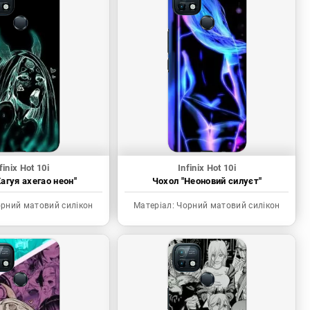
finix Hot 10i
Infinix Hot 10i
агуя ахегао неон"
Чохол "Неоновий силуєт"
рний матовий силікон
Матеріал:
Чорний матовий силікон