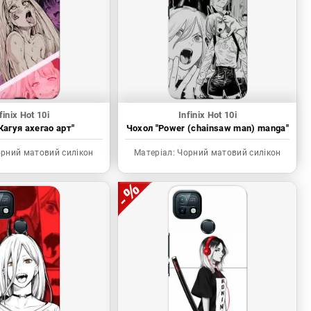
finix Hot 10i
Infinix Hot 10i
Кагуя ахегао арт"
Чохол "Power (chainsaw man) manga"
рний матовий силікон
Матеріал:
Чорний матовий силікон