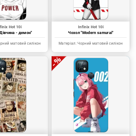
finix Hot 10i
Infinix Hot 10i
Дівчина - демон"
Чохол "Modern samurai"
рний матовий силікон
Матеріал:
Чорний матовий силікон