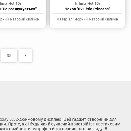
finix Hot 10i
Infinix Hot 10i
н Піс розшукується"
Чохол "02 Little Princess"
рний матовий силікон
Матеріал:
Чорний матовий силікон
35
икому 6.52-дюймовому дисплею. Цей гаджет створений для
дки. Проте, як і будь-який сучасний пристрій із пластиковим
видко позбавити смартфон його первинного вигляду. В