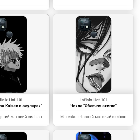
finix Hot 10i
Infinix Hot 10i
tsu Kaisen в окулярах"
Чохол "Обличчя ахегао"
рний матовий силікон
Матеріал:
Чорний матовий силікон