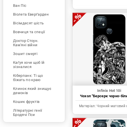
Ван Піс
Віолета Еверґарден
Вісімдесят шість
Вовчиця та спеції
Доктор Стоун.
Кам'яні війни
Зошит смерті
Каґуя хоче щоб їй
зізналися
Кіберпанк: Ті що
біжать по краю
Клинок який знищує
Infinix Hot 10i
демонів
Чохол "Берсерк чорно-біл
Кошик фруктів
Матеріал:
Чорний матовий 
Літературні генії
Бродячі Пси
Людина-бензопила