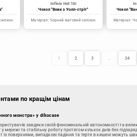
Infinix Hot 10i
In
в"
Чохол "Вовк з Уолл-стріт"
Чохол "Ва
силікон
Матеріал:
Чорний матовий силікон
Матеріал:
Чо
1
2
3
…
34
ринтами по кращім цінам
ичного монстра» у dikocase
ористувачів завдяки своїй феноменальній автономності та вел
нг у мережі та стабільну роботу протягом кількох днів без підзаря
т із поверхнями, випадкові падіння та тертя в кишені можуть ш