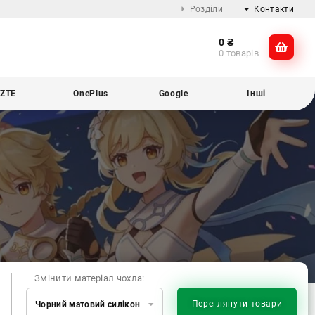
Розділи
Контакти
0
₴
Про компанію
@dikocase
0 товарів
Доставка та оплата
@dikocase
Обмін та повернення
ZTE
OnePlus
Google
Інші
Блог
Змінити матеріал чохла:
Переглянути товари
Чорний матовий силікон