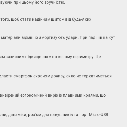
вуючи при цьому його зручністю.
 того, щоб стати надійним щитом від будь-яких
матеріали відмінно амортизують удари. При падінні на кут
иким захисним підвищенням по всьому периметру. Це
окласти смартфон екраном донизу, скло не торкатиметься
 вивірений ергономічний виріз із плавними краями, що
фони, динаміки, роз’єм для навушників та порт Micro-USB