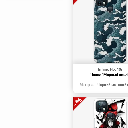
Магічна битва
Мисливець х
Мисливець
Моя академія героїв
Наруто
Неймовірні пригоди
ДжоДжо
П'ять наречених
Патріот Моріарті
Infinix Hot 10i
Чохол "Морські хвилі
Повелитель
Реінкарнація
Матеріал:
Чорний матовий 
безробітного: Історія
про пригоди в
іншому світі
Родина Шпигунів
Сага про Вінланд
Сворд Арт Онлайн