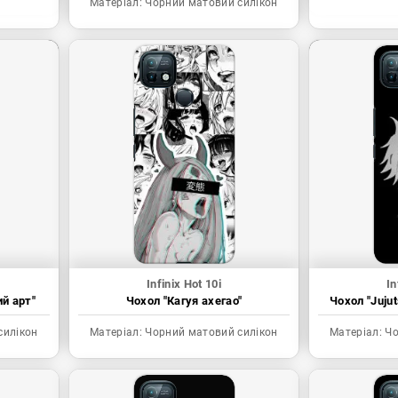
Матеріал:
Чорний матовий силікон
Infinix Hot 10i
In
ий арт"
Чохол "Кагуя ахегао"
Чохол "Juju
силікон
Матеріал:
Чорний матовий силікон
Матеріал:
Чо