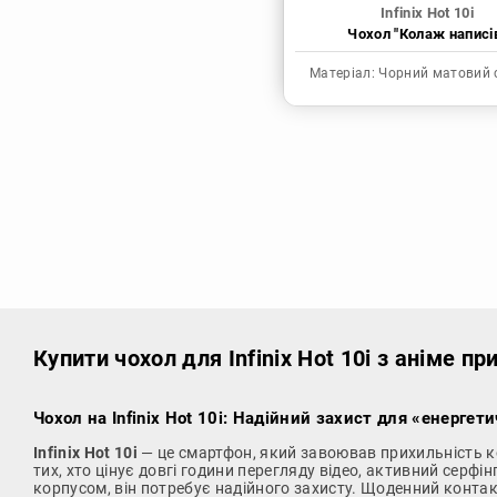
Infinix Hot 10i
Чохол "Колаж написі
Матеріал:
Чорний матовий 
Купити чохол
для Infinix Hot 10i з аніме п
Чохол на Infinix Hot 10i: Надійний захист для «енергет
Infinix Hot 10i
— це смартфон, який завоював прихильність к
тих, хто цінує довгі години перегляду відео, активний серфі
корпусом, він потребує надійного захисту. Щоденний контак