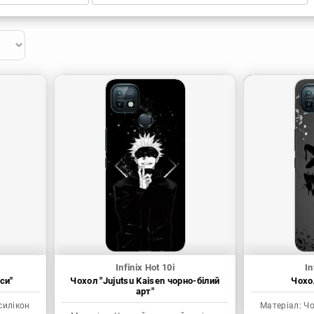
Infinix Hot 10i
In
си"
Чохол "Jujutsu Kaisen чорно-білий
Чохол
арт"
силікон
Матеріал:
Чо