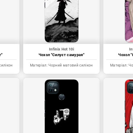
Infinix Hot 10i
In
т"
Чохол "Силуєт самурая"
Чохол "
силікон
Матеріал:
Чорний матовий силікон
Матеріал:
Чо