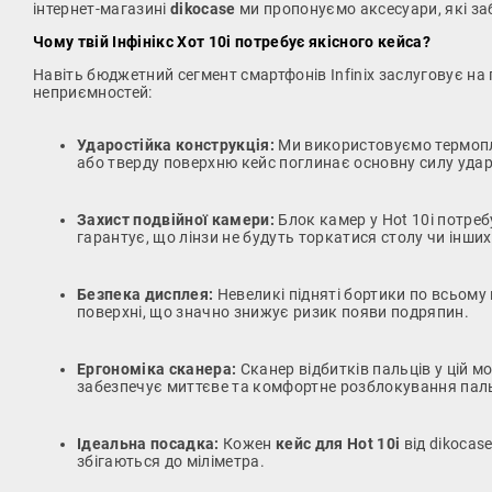
інтернет-магазині
dikocase
ми пропонуємо аксесуари, які з
Чому твій Інфінікс Хот 10і потребує якісного кейса?
Навіть бюджетний сегмент смартфонів Infinix заслуговує на
неприємностей:
Ударостійка конструкція:
Ми використовуємо термоплас
або тверду поверхню кейс поглинає основну силу уда
Захист подвійної камери:
Блок камер у Hot 10i потреб
гарантує, що лінзи не будуть торкатися столу чи інших
Безпека дисплея:
Невеликі підняті бортики по всьому
поверхні, що значно знижує ризик появи подряпин.
Ергономіка сканера:
Сканер відбитків пальців у цій м
забезпечує миттєве та комфортне розблокування пал
Ідеальна посадка:
Кожен
кейс для Hot 10i
від dikocas
збігаються до міліметра.