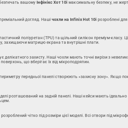
абезпечать вашому
Інфінікс Хот 10і
максимальну безпеку, не жерт
 преміальний догляд. Наші
чохли на Infinix Hot 10i
розроблені для
тичний поліуретан (TPU) та щільний силікон преміум-класу. Ці 
ру, захищаючи матрицю екрана та внутрішні плати.
ує делікатного захисту. Наші чохли мають точні вирізи з невел
 поверхонь, що вберігає їх від мікроподряпин.
 периметру передньої панелі створюють «захисну зону». Якщо п
оделі розташований на задній панелі. Наші кейси мають ідеально
ьцем.
e розроблений чітко під розміри цієї моделі. Всі отвори під мікро