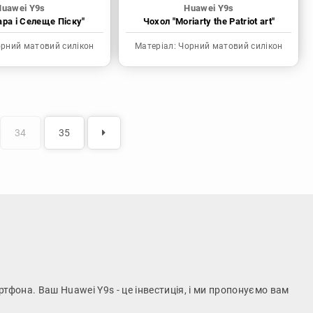
Huawei Y9s
Huawei Y9s
ара і Селеще Піску"
Чохол "Moriarty the Patriot art"
рний матовий силікон
Матеріал:
Чорний матовий силікон
34
35
ртфона. Ваш Huawei Y9s - це інвестиція, і ми пропонуємо вам