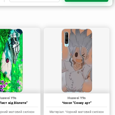
Чорний матовий силікон
Прозорий матовий силікон
Huawei Y9s
Huawei Y9s
Лист від Віолети"
Чохол "Сенку арт"
рний матовий силікон
Матеріал:
Чорний матовий силікон