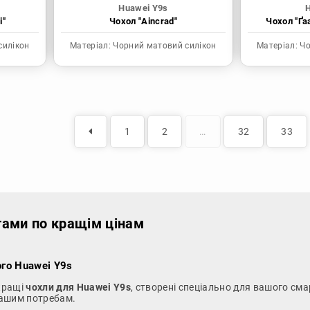
Huawei Y9s
і"
Чохол "Aincrad"
Чохол "Ґа
силікон
Матеріал:
Чорний матовий силікон
Матеріал:
Чо
1
2
…
32
33
тами по кращім цінам
ого Huawei Y9s
йкращі
чохли для Huawei Y9s
, створені спеціально для вашого сма
 вашим потребам.