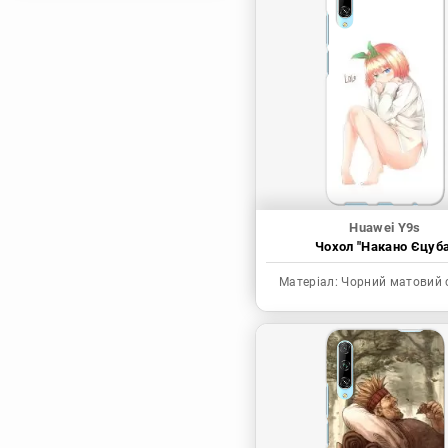
Магічна битва
Мисливець х
Мисливець
Моя академія героїв
Наруто
Неймовірні пригоди
ДжоДжо
П'ять наречених
Huawei Y9s
Патріот Моріарті
Чохол "Накано Єцуба
Повелитель
Матеріал:
Чорний матовий 
Реінкарнація
безробітного: Історія
про пригоди в
іншому світі
Родина Шпигунів
Сага про Вінланд
Сворд Арт Онлайн