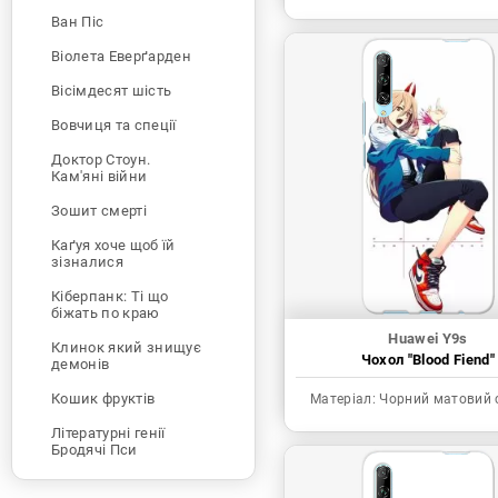
Ван Піс
Віолета Еверґарден
Вісімдесят шість
Вовчиця та спеції
Доктор Стоун.
Кам'яні війни
Зошит смерті
Каґуя хоче щоб їй
зізналися
Кіберпанк: Ті що
біжать по краю
Huawei Y9s
Клинок який знищує
Чохол "Blood Fiend"
демонів
Кошик фруктів
Матеріал:
Чорний матовий 
Літературні генії
Бродячі Пси
Людина-бензопила