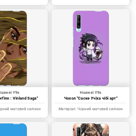
Huawei Y9s
Huawei Y9s
rfinn : Vinland Saga"
Чохол "Саске Учіха чібі арт"
рний матовий силікон
Матеріал:
Чорний матовий силікон