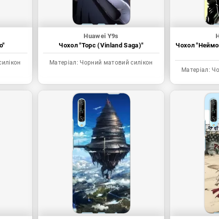
Huawei Y9s
о"
Чохол "Торс (Vinland Saga)"
Чохол "Неймо
силікон
Матеріал:
Чорний матовий силікон
Матеріал:
Чо