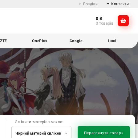
Розділи
Контакти
0
₴
Про компанію
@dikocase
0 товарів
Доставка та оплата
@dikocase
Обмін та повернення
ZTE
OnePlus
Google
Інші
Блог
Змінити матеріал чохла:
Переглянути товари
Чорний матовий силікон