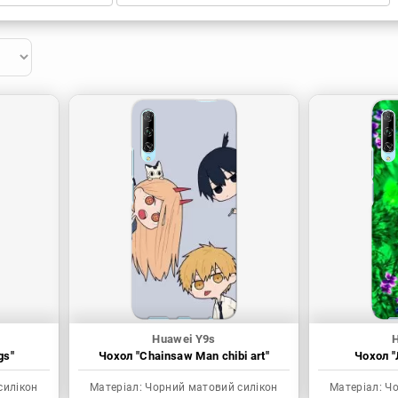
Huawei Y9s
gs"
Чохол "Chainsaw Man chibi art"
Чохол "
силікон
Матеріал:
Чорний матовий силікон
Матеріал:
Чо