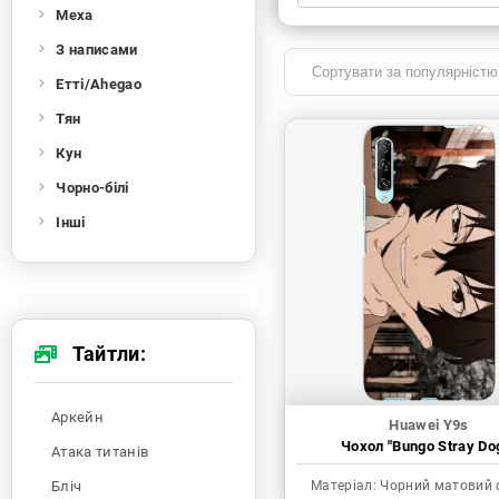
Меха
Xiaomi
Samsung
Apple
Huawei
З написами
Oppo
Realme
TECNO
ZTE
Етті/Ahegao
OnePlus
Google
Doogee
Тян
Infinix
Sony
Motorola
Кун
Чорно-білі
Інші
Тайтли:
Аркейн
Huawei Y9s
Чохол "Bungo Stray Do
Атака титанів
Бліч
Матеріал:
Чорний матовий 