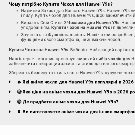
Чому потрібно
Купити Чохол для Huawei Y9s
?
Надійний Захист для Вашого Huawei Y9s: Huawei Y9s в
і пилу. Купіть чохол для Huawei Y9s, щоб забезпечити
Виразіть Свій Стиль З
Чохлами для Huawei Y9s
: Наш а
уподобанням.
Купити чохол на Huawei Y9s
і підкресли
Зручність та Функціональність: Наші чохли розроблені
функціями свого смартфона, не знімаючи чохол.
Купити Чохол на Huawei Y9s
: Виберіть Найкращий варіант д
Наш інтернет-магазин пропонує широкий вибір
чохлів для H
забезпечити найкращий захист та стиль для вашого смартф
Збережіть безпеку та стиль свого Huawei Y9s, купуючи чохол
🔥 Які аніме чохли для Huawei Y9s популярні в 2026 
🧐 Яка ціна на аніме чохли для Huawei Y9s в 2026 ро
😎 Де придбати аніме чохли для Huawei Y9s?
📱 Ви виготовляєте аніме чохли для інших смартфон