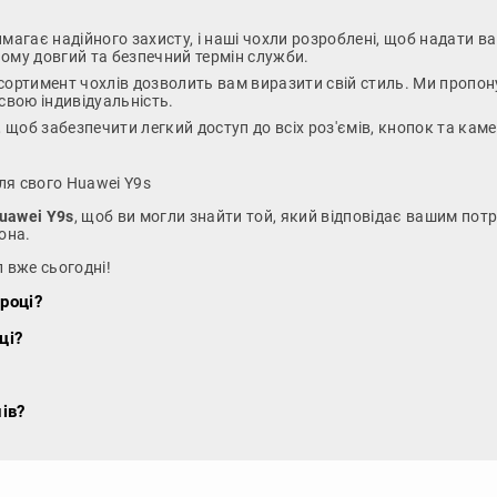
имагає надійного захисту, і наші чохли розроблені, щоб надати 
 йому довгий та безпечний термін служби.
сортимент чохлів дозволить вам виразити свій стиль. Ми пропону
 свою індивідуальність.
, щоб забезпечити легкий доступ до всіх роз'ємів, кнопок та ка
ля свого Huawei Y9s
uawei Y9s
, щоб ви могли знайти той, який відповідає вашим по
она.
 вже сьогодні!
році?
ці?
ів?