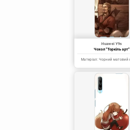
Синя в’язниця
Скейт: Безкінечність
Токійські месники
Ця фарфорова
лялечка закохалася
Huawei Y9s
Чохол "Торкіль арт"
Матеріал:
Чорний матовий 