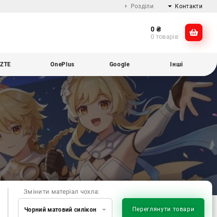
Розділи
Контакти
0
₴
Про компанію
@dikocase
0 товарів
Доставка та оплата
@dikocase
Обмін та повернення
ZTE
OnePlus
Google
Інші
Блог
Змінити матеріал чохла:
Переглянути товари
Чорний матовий силікон