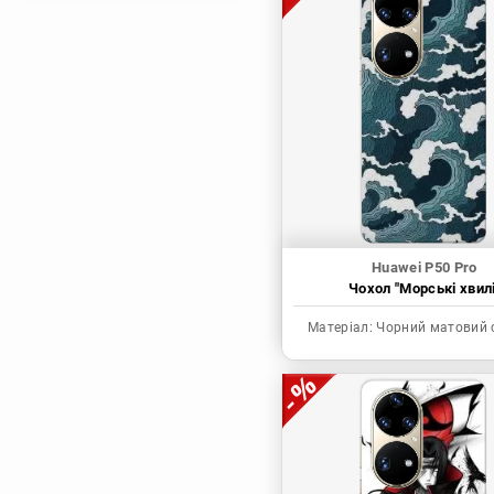
Магічна битва
Мисливець х
Мисливець
Моя академія героїв
Наруто
Неймовірні пригоди
ДжоДжо
П'ять наречених
Патріот Моріарті
Huawei P50 Pro
Чохол "Морські хвилі
Повелитель
Реінкарнація
Матеріал:
Чорний матовий 
безробітного: Історія
про пригоди в
іншому світі
Родина Шпигунів
Сага про Вінланд
Сворд Арт Онлайн