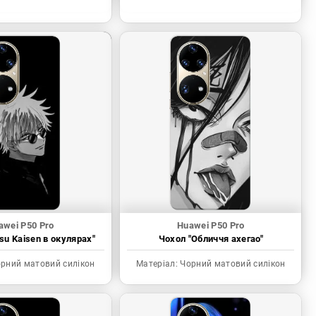
awei P50 Pro
Huawei P50 Pro
tsu Kaisen в окулярах"
Чохол "Обличчя ахегао"
рний матовий силікон
Матеріал:
Чорний матовий силікон