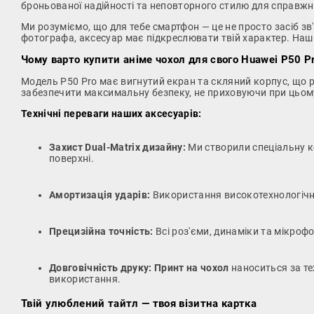
броньованої надійності та неповторного стилю для справжн
Ми розуміємо, що для тебе смартфон — це не просто засіб зв'
фотографа, аксесуар має підкреслювати твій характер. Наш
Чому варто купити аніме чохол для свого Huawei P50 Pr
Модель P50 Pro має вигнутий екран та скляний корпус, що 
забезпечити максимальну безпеку, не приховуючи при цьому
Технічні переваги наших аксесуарів:
Захист Dual-Matrix дизайну:
Ми створили спеціальну ко
поверхні.
Амортизація ударів:
Використання високотехнологічног
Прецизійна точність:
Всі роз'єми, динаміки та мікро
Довговічність друку:
Принт на чохол
наноситься за те
використання.
Твій улюблений тайтл — твоя візитна картка