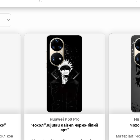
Huawei P50 Pro
Hu
си"
Чохол "Jujutsu Kaisen чорно-білий
Чохол
арт"
силікон
Матеріал:
Чо