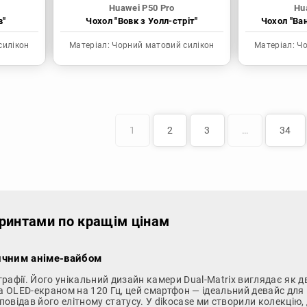
Huawei P50 Pro
Hu
в"
Чохол "Вовк з Уолл-стріт"
Чохол "Ва
силікон
Матеріал:
Чорний матовий силікон
Матеріал:
Чо
1
2
3
…
34
принтами по кращім цінам
тичним аніме-вайбом
ографії. Його унікальний дизайн камери Dual-Matrix виглядає як 
та OLED-екраном на 120 Гц, цей смартфон — ідеальний девайс для
дповідав його елітному статусу. У dikocase ми створили колекцію