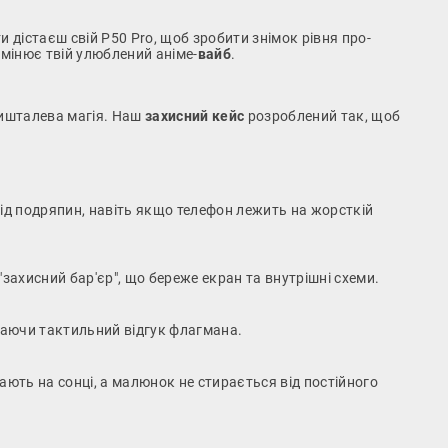
ти дістаєш свій P50 Pro, щоб зробити знімок рівня про-
мінює твій улюблений аніме-
вайб
.
ришталева магія. Наш
захисний кейс
розроблений так, щоб
від подряпин, навіть якщо телефон лежить на жорсткій
захисний бар'єр", що береже екран та внутрішні схеми.
гаючи тактильний відгук флагмана.
ють на сонці, а малюнок не стирається від постійного