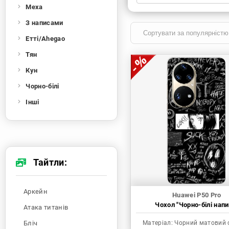
Меха
Xiaomi
Samsung
Apple
Huawei
З написами
Oppo
Realme
TECNO
ZTE
Етті/Ahegao
OnePlus
Google
Doogee
Тян
Infinix
Sony
Motorola
Кун
Чорно-білі
Інші
Тайтли:
Аркейн
Huawei P50 Pro
Чохол "Чорно-білі напи
Атака титанів
Бліч
Матеріал:
Чорний матовий 