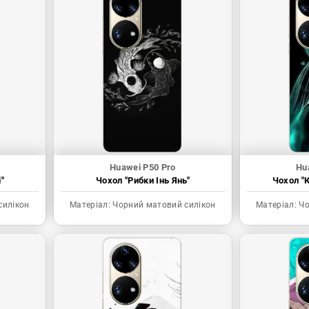
Huawei P50 Pro
Hu
"
Чохол "Рибки Інь Янь"
Чохол "К
силікон
Матеріал:
Чорний матовий силікон
Матеріал:
Чо