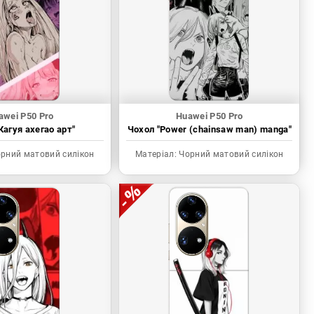
awei P50 Pro
Huawei P50 Pro
Кагуя ахегао арт"
Чохол "Power (chainsaw man) manga"
рний матовий силікон
Матеріал:
Чорний матовий силікон