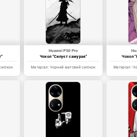
Huawei P50 Pro
Hu
т"
Чохол "Силуєт самурая"
Чохол "
силікон
Матеріал:
Чорний матовий силікон
Матеріал:
Чо