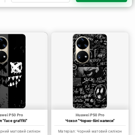
Чорний матовий силікон
Прозорий силікон
awei P50 Pro
Huawei P50 Pro
 "face graffiti"
Чохол "Чорно-білі написи"
рний матовий силікон
Матеріал:
Чорний матовий силікон