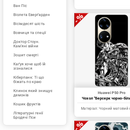
Ван Піс
Віолета Еверґарден
Вісімдесят шість
Вовчиця та спеції
Доктор Стоун.
Кам'яні війни
Зошит смерті
Каґуя хоче щоб їй
зізналися
Кіберпанк: Ті що
біжать по краю
Клинок який знищує
Huawei P50 Pro
демонів
Чохол "Берсерк чорно-біл
Кошик фруктів
Матеріал:
Чорний матовий 
Літературні генії
Бродячі Пси
Людина-бензопила