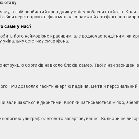
іх
отаку
.
язку, а твій особистий провідник у світ улюблених тайтлів. Коли 
і кейси перетворюють флагман на справжній артефакт, що випро
o саме у нас?
робить його неймовірно красивим, але водночас тендітним, як к
 унікальну естетику смартфона.
нструкцію бортиків навколо блоків камер. Твої лінзи захищені 
о TPU дозволяє гасити енергію падіння. Це твій персональний "
фони залишаються відкритими. Кнопки натискаються м'яко, збері
хнологією ультрафіолетового загартовування. Кольори не вигора