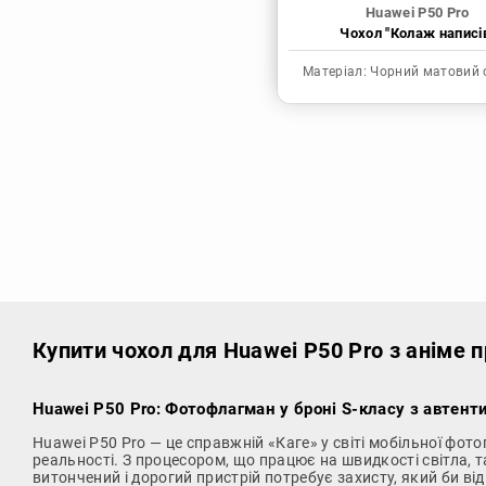
Huawei P50 Pro
Чохол "Колаж написі
Матеріал:
Чорний матовий 
Купити чохол
для Huawei P50 Pro з аніме 
Huawei P50 Pro: Фотофлагман у броні S-класу з автен
Huawei P50 Pro — це справжній «Каге» у світі мобільної фот
реальності. З процесором, що працює на швидкості світла, 
витончений і дорогий пристрій потребує захисту, який би ві