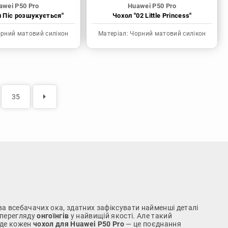
awei P50 Pro
Huawei P50 Pro
н Піс розшукується"
Чохол "02 Little Princess"
рний матовий силікон
Матеріал:
Чорний матовий силікон
35
два всебачачих ока, здатних зафіксувати найменші деталі
 перегляду
онгоїнгів
у найвищій якості. Але такий
, де кожен
чохол для Huawei P50 Pro
— це поєднання