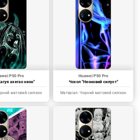
awei P50 Pro
Huawei P50 Pro
агуя ахегао неон"
Чохол "Неоновий силуєт"
рний матовий силікон
Матеріал:
Чорний матовий силікон