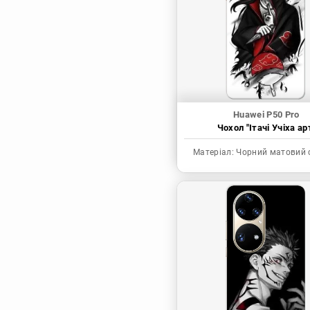
Синя в’язниця
Скейт: Безкінечність
Токійські месники
Ця фарфорова
лялечка закохалася
Huawei P50 Pro
Чохол "Ітачі Учіха ар
Матеріал:
Чорний матовий 