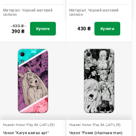
Матеріал:
Чорний матовий
Матеріал:
Чорний матовий
силікон
силікон
430
₴
430
₴
Купити
Купити
390
₴
Huawei Honor Play 8A (JAT-L29)
Huawei Honor Play 8A (JAT-L29)
Чохол "Кагуя ахегао арт"
Чохол "Power (chainsaw man)