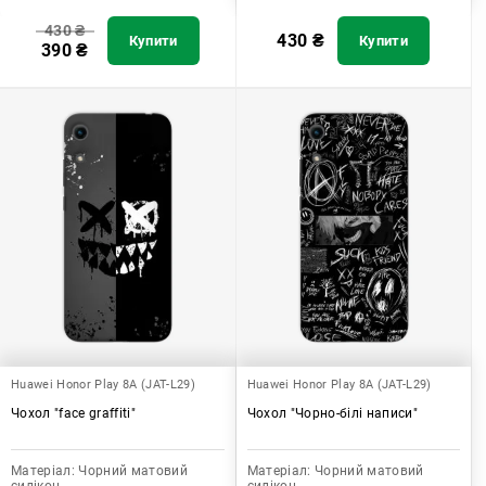
430
₴
430
₴
Купити
Купити
390
₴
Huawei Honor Play 8A (JAT-L29)
Huawei Honor Play 8A (JAT-L29)
Чохол "face graffiti"
Чохол "Чорно-білі написи"
Матеріал:
Чорний матовий
Матеріал:
Чорний матовий