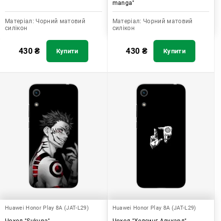
manga"
Матеріал:
Чорний матовий
Матеріал:
Чорний матовий
силікон
силікон
430
₴
430
₴
Купити
Купити
Huawei Honor Play 8A (JAT-L29)
Huawei Honor Play 8A (JAT-L29)
Чохол "Sukuna"
Чохол "Хелсинг Алукард"