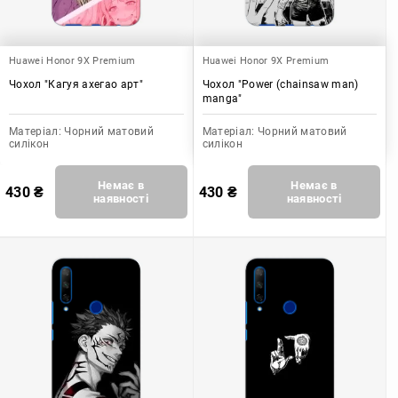
Huawei Honor 9X Premium
Huawei Honor 9X Premium
Чохол "Кагуя ахегао арт"
Чохол "Power (chainsaw man)
manga"
Матеріал:
Чорний матовий
Матеріал:
Чорний матовий
силікон
силікон
Немає в
Немає в
430
₴
430
₴
наявності
наявності