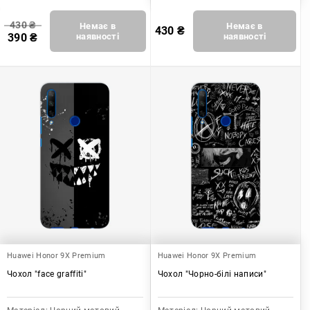
430
₴
Немає в
Немає в
430
₴
390
₴
наявності
наявності
Huawei Honor 9X Premium
Huawei Honor 9X Premium
Чохол "face graffiti"
Чохол "Чорно-білі написи"