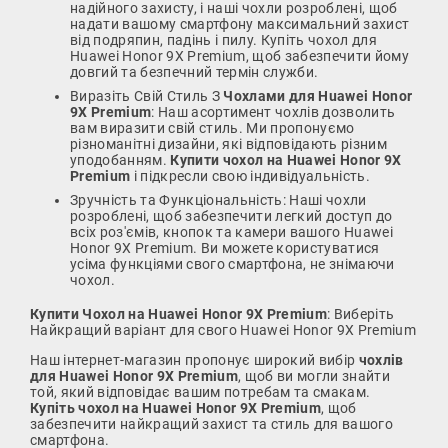
надійного захисту, і наші чохли розроблені, щоб
надати вашому смартфону максимальний захист
від подряпин, падінь і пилу. Купіть чохол для
Huawei Honor 9X Premium, щоб забезпечити йому
довгий та безпечний термін служби.
Виразіть Свій Стиль З
Чохлами для Huawei Honor
9X Premium
: Наш асортимент чохлів дозволить
вам виразити свій стиль. Ми пропонуємо
різноманітні дизайни, які відповідають різним
уподобанням.
Купити чохол на Huawei Honor 9X
Premium
і підкресли свою індивідуальність.
Зручність та Функціональність: Наші чохли
розроблені, щоб забезпечити легкий доступ до
всіх роз'ємів, кнопок та камери вашого Huawei
Honor 9X Premium. Ви можете користуватися
усіма функціями свого смартфона, не знімаючи
чохол.
Купити Чохол на Huawei Honor 9X Premium
: Виберіть
Найкращий варіант для свого Huawei Honor 9X Premium
Наш інтернет-магазин пропонує широкий вибір
чохлів
для Huawei Honor 9X Premium
, щоб ви могли знайти
той, який відповідає вашим потребам та смакам.
Купіть чохол на Huawei Honor 9X Premium
, щоб
забезпечити найкращий захист та стиль для вашого
смартфона.