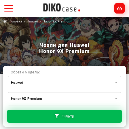
Головна
Huawei
Honor 9X Premium
Чохли для Huawei
Honor 9X Premium
Обрати модель:
Huawei
Xiaomi
Samsung
Apple
Honor 9X Premium
Huawei
Oppo
Realme
TECNO
ZTE
OnePlus
Google
Doogee
Фільтр
Infinix
Sony
Motorola