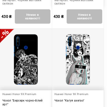
Матеріал:
Чорний матовий
Матеріал:
Чорний матовий
силікон
силікон
Немає в
Немає в
430
₴
430
₴
наявності
наявності
Huawei Honor 9X Premium
Huawei Honor 9X Premium
Чохол "Берсерк чорно-білий
Чохол "Кагуя ахегао"
арт"