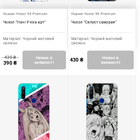
Huawei Honor 9X Premium
Huawei Honor 9X Premium
Чохол "Ітачі Учіха арт"
Чохол "Силуєт самурая"
Матеріал:
Чорний матовий
Матеріал:
Чорний матовий
силікон
силікон
430
₴
Немає в
Немає в
430
₴
390
₴
наявності
наявності