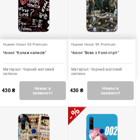
Huawei Honor 9X Premium
Huawei Honor 9X Premium
Чохол "Колаж написів"
Чохол "Вовк з Уолл-стріт"
Матеріал:
Чорний матовий
Матеріал:
Чорний матовий
силікон
силікон
Немає в
Немає в
430
₴
430
₴
наявності
наявності