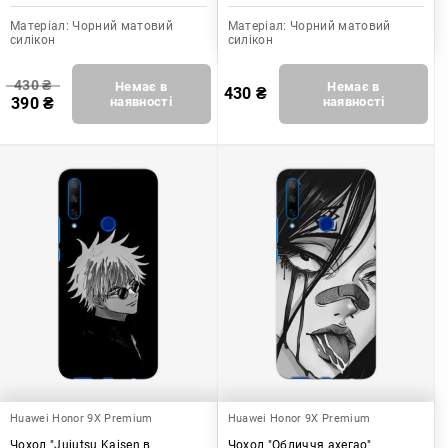
Матеріал:
Чорний матовий
Матеріал:
Чорний матовий
силікон
силікон
430
₴
Немає в
Немає в
430
₴
390
₴
наявності
наявності
Huawei Honor 9X Premium
Huawei Honor 9X Premium
Чохол "Jujutsu Kaisen в
Чохол "Обличчя ахегао"