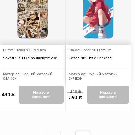
Huawei Honor 9X Premium
Huawei Honor 9X Premium
Чохол "Ван Піс розшукується"
Чохол "02 Little Princess"
Матеріал:
Чорний матовий
Матеріал:
Чорний матовий
силікон
силікон
430
₴
Немає в
Немає в
430
₴
наявності
390
₴
наявності