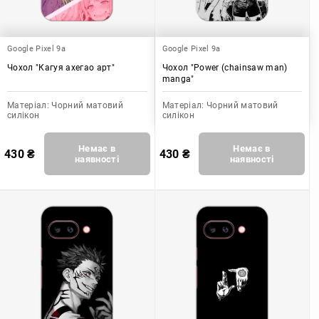
Google Pixel 9a
Google Pixel 9a
Чохол "Кагуя ахегао арт"
Чохол "Power (chainsaw man)
manga"
Матеріал:
Чорний матовий
Матеріал:
Чорний матовий
силікон
силікон
Немає в
Немає в
430
₴
430
₴
наявності
наявності