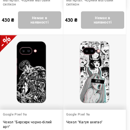
Матеріал:
Чорний матовий
Матеріал:
Чорний матовий
силікон
силікон
Немає в
Немає в
430
₴
430
₴
наявності
наявності
Google Pixel 9a
Google Pixel 9a
Чохол "Берсерк чорно-білий
Чохол "Кагуя ахегао"
арт"