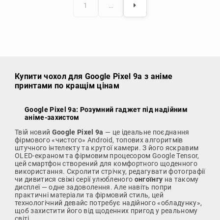
1
…
Купити чохол
для Google Pixel 9a з аніме
принтами по кращім цінам
Google Pixel 9a: Розумний гаджет під надійним
аніме-захистом
Твій новий
Google Pixel 9a
— це ідеальне поєднання
фірмового «чистого» Android, топових алгоритмів
штучного інтелекту та крутої камери. З його яскравим
OLED-екраном та фірмовим процесором Google Tensor,
цей смартфон створений для комфортного щоденного
використання. Скролити стрічку, редагувати фотографії
чи дивитися свіжі серії улюбленого
онгоїнгу
на такому
дисплеї — одне задоволення. Але навіть попри
практичні матеріали та фірмовий стиль, цей
технологічний девайс потребує надійного «обладунку»,
щоб захистити його від щоденних пригод у реальному
світі.