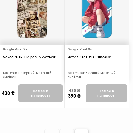
Google Pixel 9a
Google Pixel 9a
Чохол "Ван Піс розшукується"
Чохол "02 Little Princess"
Матеріал:
Чорний матовий
Матеріал:
Чорний матовий
силікон
силікон
430
₴
Немає в
Немає в
430
₴
наявності
390
₴
наявності