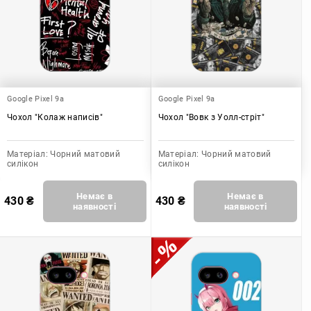
Google Pixel 9a
Google Pixel 9a
Чохол "Колаж написів"
Чохол "Вовк з Уолл-стріт"
Матеріал:
Чорний матовий
Матеріал:
Чорний матовий
силікон
силікон
Немає в
Немає в
430
₴
430
₴
наявності
наявності