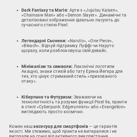
Dark Fantasy та Магія:
Арти з «Jujutsu Kaisen»,
«Chainsaw Man» або «Demon Slayer». Динамічні та
деталізовані зображення ідеально пасують до
сучасного стилю Pixel.
Легендарні Сьонени:
«Naruto», «One Piece»,
«Bleach». Відчуй підтримку Луффі чи Наруто
щоразу, коли розблоковуєш свій девайс.
Мінімалізм та символи:
Лаконічні логотипи
Акацукі, знаки стихій або тату Ерена Йегера для
тих, хто цінує стриманий стиль «прихованого
отаку».
Кіберпанк та Футуризм:
Зважаючи на
технологічність та розумні функції Pixel 9a, принти
в стилі «Cyberpunk: Edgerunners» або «Evangelion»
виглядають просто космічно.
Кожен наш
аксесуар для смартфонів
— це гарантія
якості. Ми стежимо, щоб принти не витиралися і не
вигорали на сонці від активного використання.