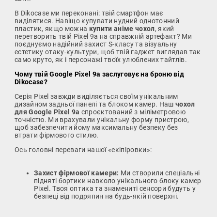
В Dikocase ми переконані: твій смартфон має
виділятися. Навіщо купувати нудний однотонний
пластик, якщо можна
купити аніме чохол
, який
перетворить твій Pixel 9a на справжній артефакт? Ми
поєднуємо надійний захист S-класу та візуальну
естетику отаку-культури, щоб твій гаджет виглядав так
само круто, як і персонажі твоїх улюблених тайтлів.
Чому твій Google Pixel 9a заслуговує на броню від
Dikocase?
Серія Pixel завжди виділяється своїм унікальним
дизайном задньої панелі та блоком камер. Наш
чохол
для Google Pixel 9a
спроєктований з міліметровою
точністю. Ми врахували унікальну форму пристрою,
щоб забезпечити йому максимальну безпеку без
втрати фірмового стилю.
Ось головні переваги нашої «екіпіровки»:
Захист фірмової камери:
Ми створили спеціальні
підняті бортики навколо унікального блоку камер
Pixel. Твоя оптика та знамениті сенсори будуть у
безпеці від подряпин на будь-якій поверхні.