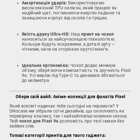
Амортизація ударів:
Використовуємо
високоякісний TPU-силікон, який працює як
надійний щит, поглинаючи енергію падіння та
захищаючи корпус від сколів та тріщин.
Якість друку Ultra-HD:
Наш
принт на чохол
наноситься за найсучаснішою технологією.
Кольори будуть яскравими, а деталі арту —
чіткими, наче на сторінках крутої манґи.
Ідеальна ергономіка:
Чохол додає мінімум
об'єму, зберігаючи компактність та зручність Pixel
9a. Усі вирізи під Type-C та динаміки збігаються
до міліметра.
Обери свій вайб: Аніме-колекції для фанатів Pixel
Який всесвіт надихає тебе сьогодні на перемоги? У
Dikocase ми зібрали сотні дизайнів, що охоплюють як
перевірену класику, так і найхайповіші новинки сезону.
Твій
чохол для Pixel 9a
розповість про твої смаки без
зайвих слів.
Топові категорії принтів для твого гаджета: