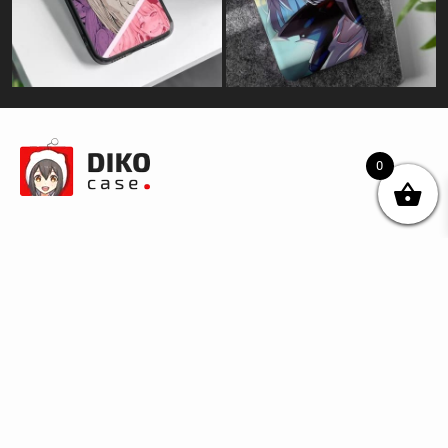
0
© DIKOcase 2026
ФОП Карпенко Альона Андріївна
Розділи
Про компанію