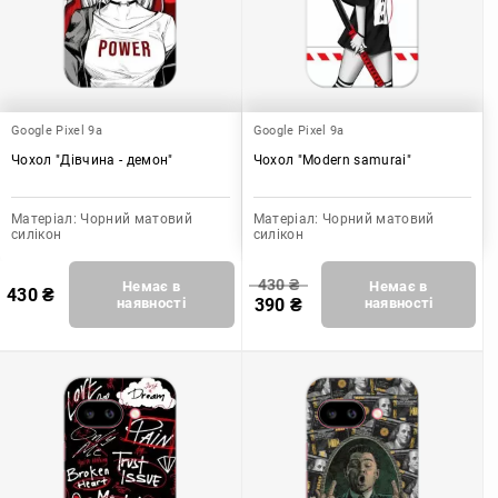
Google Pixel 9a
Google Pixel 9a
Чохол "Дівчина - демон"
Чохол "Modern samurai"
Матеріал:
Чорний матовий
Матеріал:
Чорний матовий
силікон
силікон
430
₴
Немає в
Немає в
430
₴
наявності
390
₴
наявності