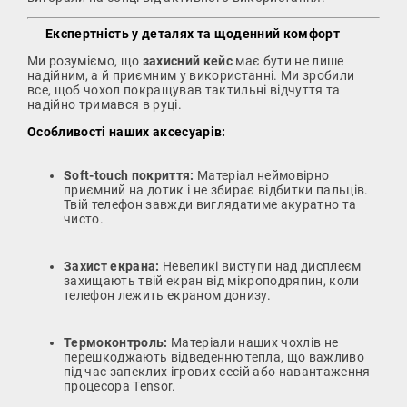
Експертність у деталях та щоденний комфорт
Ми розуміємо, що
захисний кейс
має бути не лише
надійним, а й приємним у використанні. Ми зробили
все, щоб чохол покращував тактильні відчуття та
надійно тримався в руці.
Особливості наших аксесуарів:
Soft-touch покриття:
Матеріал неймовірно
приємний на дотик і не збирає відбитки пальців.
Твій телефон завжди виглядатиме акуратно та
чисто.
Захист екрана:
Невеликі виступи над дисплеєм
захищають твій екран від мікроподряпин, коли
телефон лежить екраном донизу.
Термоконтроль:
Матеріали наших чохлів не
перешкоджають відведенню тепла, що важливо
під час запеклих ігрових сесій або навантаження
процесора Tensor.