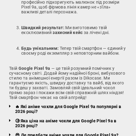
професійно підкоригують малюнок під розміри
Pixel 9a, щоб фірмова лінія камер не «з'їла»
важливі деталі персонажа.
Швидкий результат:
Ми виготовимо твій
ексклюзивний
захисний кейс
за лічені дні.
Будь унікальним:
Тепер твій смартфон — єдиний у
своєму роді екземпляр з неповторним вайбом.
Твій
Google Pixel 9a
— це твій розумний помічник у
сучасному світі. Додай йому надійної броні, вибухового
стилю та анімешної енергії разом із Dikocase. Ми
гарантуємо якість, швидку доставку та вайб, від якого
ти будеш у захваті. Замовляй свій ідеальний чохол
прямо зараз і покажи всім свій справжній шлях ніндзя!
Твій смартфон чекає на свій апгрейд!
🔥 Які аніме чохли для Google Pixel 9a популярні в
2026 році?
🧐 Яка ціна на аніме чохли для Google Pixel 9a в
2026 році?
😎 Де придбати аніме чохли для Google Pixel 9a?