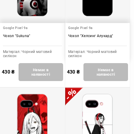
Google Pixel 9a
Google Pixel 9a
Чохол "Sukuna"
Чохол "Хелсинг Алукард"
Матеріал:
Чорний матовий
Матеріал:
Чорний матовий
силікон
силікон
Немає в
Немає в
430
₴
430
₴
наявності
наявності