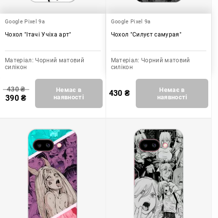
Google Pixel 9a
Google Pixel 9a
Чохол "Ітачі Учіха арт"
Чохол "Силуєт самурая"
Матеріал:
Чорний матовий
Матеріал:
Чорний матовий
силікон
силікон
430
₴
Немає в
Немає в
430
₴
390
₴
наявності
наявності