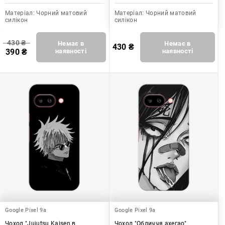
Матеріал:
Чорний матовий
Матеріал:
Чорний матовий
силікон
силікон
430
₴
Немає в
Немає в
430
₴
390
₴
наявності
наявності
Google Pixel 9a
Google Pixel 9a
Чохол "Jujutsu Kaisen в
Чохол "Обличчя ахегао"