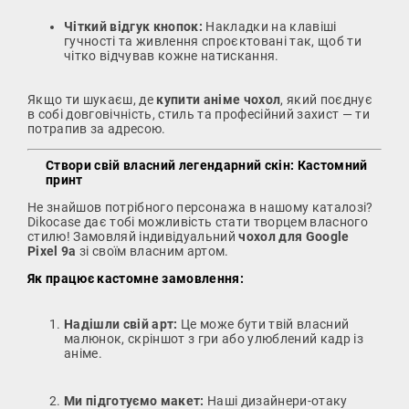
Чіткий відгук кнопок:
Накладки на клавіші
гучності та живлення спроєктовані так, щоб ти
чітко відчував кожне натискання.
Якщо ти шукаєш, де
купити аніме чохол
, який поєднує
в собі довговічність, стиль та професійний захист — ти
потрапив за адресою.
Створи свій власний легендарний скін: Кастомний
принт
Не знайшов потрібного персонажа в нашому каталозі?
Dikocase дає тобі можливість стати творцем власного
стилю! Замовляй індивідуальний
чохол для Google
Pixel 9a
зі своїм власним артом.
Як працює кастомне замовлення:
Надішли свій арт:
Це може бути твій власний
малюнок, скріншот з гри або улюблений кадр із
аніме.
Ми підготуємо макет:
Наші дизайнери-отаку