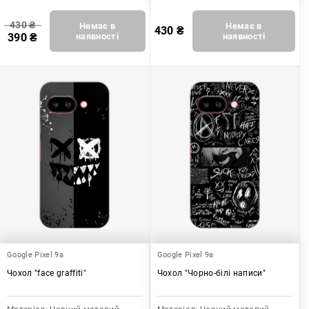
430
₴
Немає в
Немає в
430
₴
390
₴
наявності
наявності
Google Pixel 9a
Google Pixel 9a
Чохол "face graffiti"
Чохол "Чорно-білі написи"