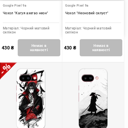
Google Pixel 9a
Google Pixel 9a
Чохол "Кагуя ахегао неон"
Чохол "Неоновий силуєт"
Матеріал:
Чорний матовий
Матеріал:
Чорний матовий
силікон
силікон
Немає в
Немає в
430
₴
430
₴
наявності
наявності