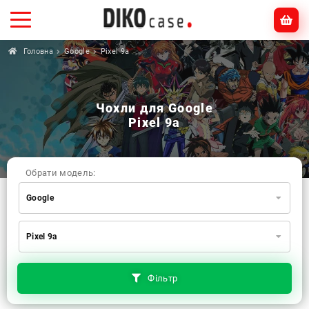
Головна
Google
Pixel 9a
Чохли для Google
Pixel 9a
Обрати модель:
Google
Xiaomi
Samsung
Apple
Pixel 9a
Huawei
Oppo
Realme
TECNO
ZTE
OnePlus
Google
Doogee
Фільтр
Infinix
Sony
Motorola