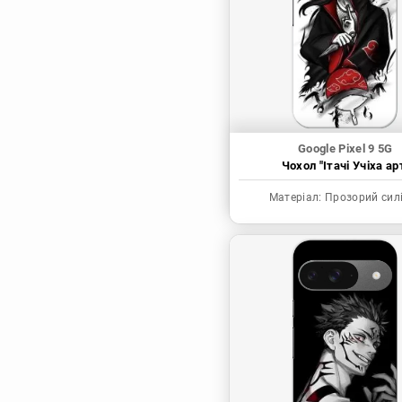
Синя в’язниця
Скейт: Безкінечність
Токійські месники
Ця фарфорова
лялечка закохалася
Google Pixel 9 5G
Чохол "Ітачі Учіха ар
Матеріал:
Прозорий сил