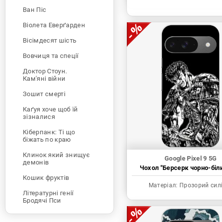
Ван Піс
Віолета Еверґарден
Вісімдесят шість
Вовчиця та спеції
Доктор Стоун.
Кам'яні війни
Зошит смерті
Каґуя хоче щоб їй
зізналися
Кіберпанк: Ті що
біжать по краю
Клинок який знищує
Google Pixel 9 5G
демонів
Чохол "Берсерк чорно-біл
Кошик фруктів
Матеріал:
Прозорий сил
Літературні генії
Бродячі Пси
Людина-бензопила