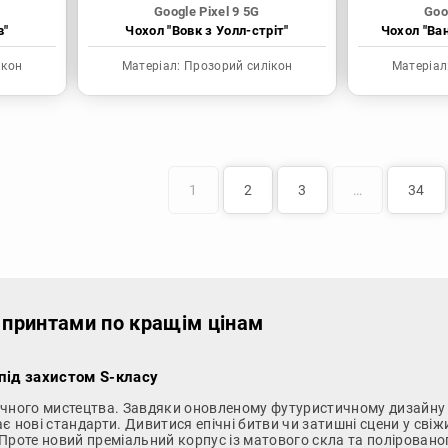
Google Pixel 9 5G
Goo
в"
Чохол "Вовк з Уолл-стріт"
Чохол "Ва
ікон
Матеріал:
Прозорий силікон
Матеріал
1
2
3
…
34
е принтами по кращім цінам
 під захистом S-класу
ічного мистецтва. Завдяки оновленому футуристичному дизайну 
ає нові стандарти. Дивитися епічні битви чи затишні сцени у сві
Проте новий преміальний корпус із матового скла та поліровано