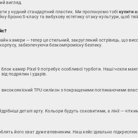
ний вигляд.
вати у нудний стандартний пластик. Ми пропонуємо тобі
купити а
ну броню S-класу та вибухову естетику отаку-культури, щоб твій
йс?
зайн камери — тепер це стильний, закруглений острівець, що ви
 корпусу, забезпечуючи безкомпромісну безпеку.
лок камер Pixel 9 потребує особливої турботи. Наші чохли мають
від подряпин і ударів.
високоякісний TPU-силікон з покращеними поглинаючими власт
дрібніші деталі арту. Кольори будуть соковитими, а лінії — чітк
 роблять його хват дуже впевненим. Наш кейс ідеально підкреслю