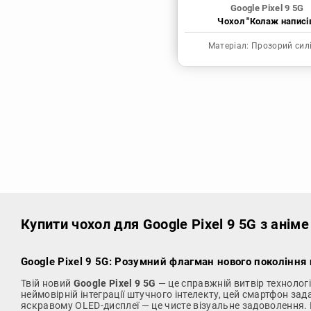
Google Pixel 9 5G
Чохол "Колаж написі
Матеріал:
Прозорий сил
Купити чохол
для Google Pixel 9 5G з анім
Google Pixel 9 5G: Розумний флагман нового покоління
Твій новий
Google Pixel 9 5G
— це справжній витвір технолог
неймовірній інтеграції штучного інтелекту, цей смартфон зад
яскравому OLED-дисплеї — це чисте візуальне задоволення. 