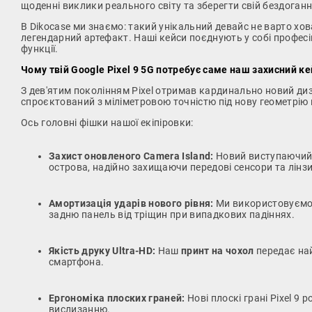
щоденні виклики реального світу та зберегти свій бездоган
В Dikocase ми знаємо: такий унікальний девайс не варто хо
легендарний артефакт. Наші кейси поєднують у собі професій
функції.
Чому твій Google Pixel 9 5G потребує саме наш захисний ке
З дев'ятим поколінням Pixel отримав кардинально новий ди
спроєктований з міліметровою точністю під нову геометрію
Ось головні фішки нашої екіпіровки:
Захист оновленого Camera Island:
Новий виступаючий б
острова, надійно захищаючи передові сенсори та лінзи 
Амортизація ударів нового рівня:
Ми використовуємо 
задню панель від тріщин при випадкових падіннях.
Якість друку Ultra-HD:
Наш
принт на чохол
передає най
смартфона.
Ергономіка плоских граней:
Нові плоскі грані Pixel 9
вислизанню.