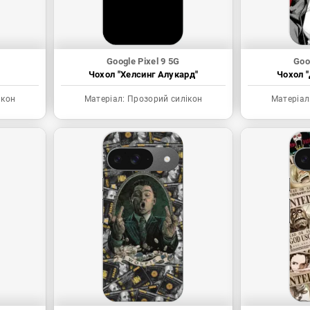
Google Pixel 9 5G
Goo
Чохол "Хелсинг Алукард"
Чохол "
ікон
Матеріал:
Прозорий силікон
Матеріал