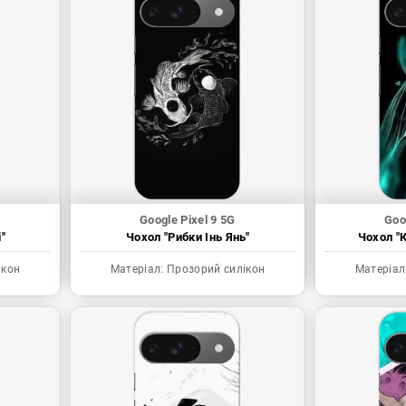
Google Pixel 9 5G
Goo
"
Чохол "Рибки Інь Янь"
Чохол "К
ікон
Матеріал:
Прозорий силікон
Матеріал