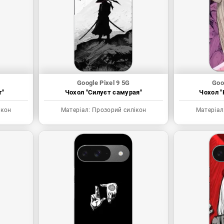
Google Pixel 9 5G
Goo
т"
Чохол "Силуєт самурая"
Чохол "
ікон
Матеріал:
Прозорий силікон
Матеріал