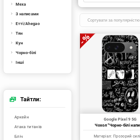
Меха
Xiaomi
Samsung
Apple
Huawei
З написами
Oppo
Realme
TECNO
ZTE
Етті/Ahegao
OnePlus
Google
Doogee
Тян
Infinix
Sony
Motorola
Кун
Чорно-білі
Інші
Тайтли:
Аркейн
Google Pixel 9 5G
Чохол "Чорно-білі напи
Атака титанів
Бліч
Матеріал:
Прозорий сил