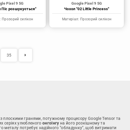
gle Pixel 9 5G
Google Pixel 9 5G
н Піс розшукується"
Чохол "02 Little Princess"
:
Прозорий силікон
Матеріал:
Прозорий силікон
35
з плоскими гранями, потужному процесору Google Tensor та
жих серіях улюбленого
онгоїнгу
на його розкішному та
го металу потребує надійного "обладунку", щоб витримати