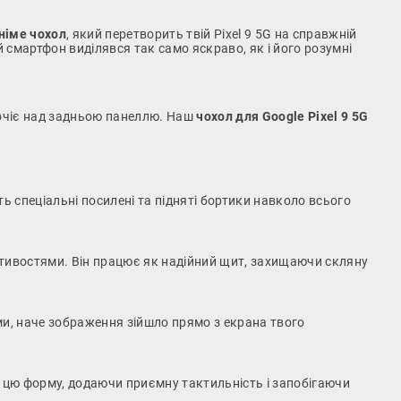
німе чохол
, який перетворить твій Pixel 9 5G на справжній
 смартфон виділявся так само яскраво, як і його розумні
сочіє над задньою панеллю. Наш
чохол для Google Pixel 9 5G
 спеціальні посилені та підняті бортики навколо всього
ивостями. Він працює як надійний щит, захищаючи скляну
ими, наче зображення зійшло прямо з екрана твого
є цю форму, додаючи приємну тактильність і запобігаючи