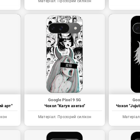
Матеріал:
Прозорий силікон
Google Pixel 9 5G
Goo
ий арт"
Чохол "Кагуя ахегао"
Чохол "Juju
ікон
Матеріал:
Прозорий силікон
Матеріал