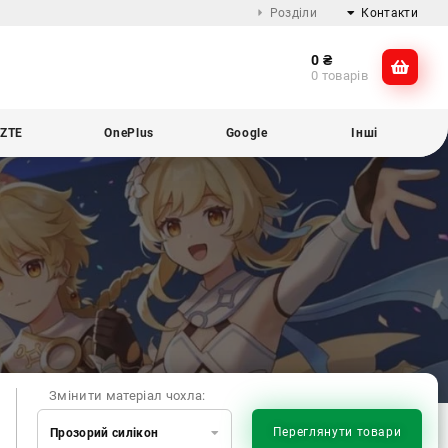
Розділи
Контакти
0
₴
Про компанію
@dikocase
0 товарів
Доставка та оплата
@dikocase
Обмін та повернення
ZTE
OnePlus
Google
Інші
Блог
Змінити матеріал чохла:
Переглянути товари
Прозорий силікон