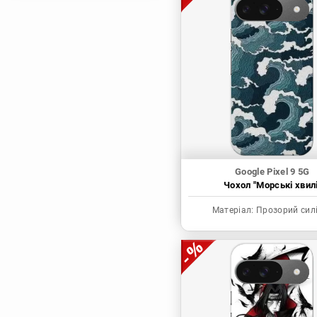
Магічна битва
Мисливець х
Мисливець
Моя академія героїв
Наруто
Неймовірні пригоди
ДжоДжо
П'ять наречених
Патріот Моріарті
Google Pixel 9 5G
Чохол "Морські хвилі
Повелитель
Реінкарнація
Матеріал:
Прозорий сил
безробітного: Історія
про пригоди в
іншому світі
Родина Шпигунів
Сага про Вінланд
Сворд Арт Онлайн