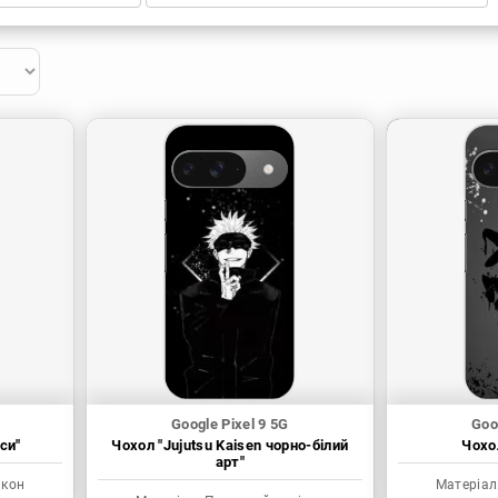
Google Pixel 9 5G
Goo
си"
Чохол "Jujutsu Kaisen чорно-білий
Чохол
арт"
ікон
Матеріал