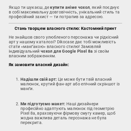
Якщо ти шукаєш, де
купити аніме чохол
, який поєднує
в собі максимальну довговічність, унікальний стиль та
професійний захист — ти потрапив за адресою.
Стань творцем власного стилю: Кастомний принт
Не знайшов свого улюбленого персонажа чи рідкісний
арт у нашому каталозі? Dikocase дає тобі можливість
стати «манґакою» власного стилю! Замовляй
індивідуальний
чохол для Google Pixel 8a
зі своїм
власним зображенням.
Як замовити власний дизайн:
Надішли свій арт:
Це може бути твій власний
малюнок, крутий фан-арт або епічний скріншот із
манґи.
Ми підготуємо макет:
Наші дизайнери
професійно адаптують малюнок під геометрію
Pixel 8a, враховуючи фірмову смугу камер, щоб
жодна важлива деталь персонажа не була
перекрита.