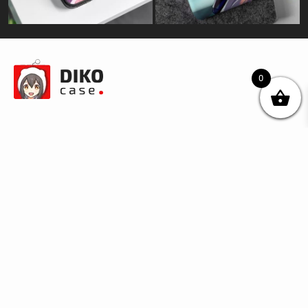
0
© DIKOcase 2026
ФОП Карпенко Альона Андріївна
Розділи
Про компанію
Доставка та оплата
Обмін та повернення