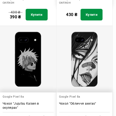
силікон
силікон
430
₴
430
₴
Купити
Купити
390
₴
Google Pixel 8a
Google Pixel 8a
Чохол "Jujutsu Kaisen в
Чохол "Обличчя ахегао"
окулярах"