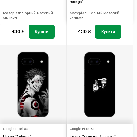
manga"
Матеріал:
Чорний матовий
Матеріал:
Чорний матовий
силікон
силікон
430
₴
430
₴
Купити
Купити
Google Pixel 8a
Google Pixel 8a
Чохол "Sukuna"
Чохол "Хелсинг Алукард"