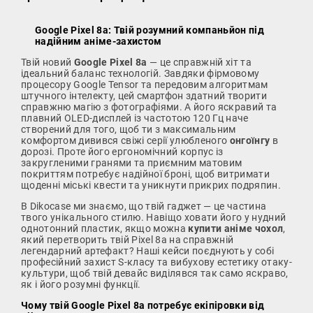
Google Pixel 8a: Твій розумний компаньйон під
надійним аніме-захистом
Твій новий
Google Pixel 8a
— це справжній хіт та
ідеальний баланс технологій. Завдяки фірмовому
процесору Google Tensor та передовим алгоритмам
штучного інтелекту, цей смартфон здатний творити
справжню магію з фотографіями. А його яскравий та
плавний OLED-дисплей із частотою 120 Гц наче
створений для того, щоб ти з максимальним
комфортом дивився свіжі серії улюбленого
онгоїнгу
в
дорозі. Проте його ергономічний корпус із
закругленими гранями та приємним матовим
покриттям потребує надійної броні, щоб витримати
щоденні міські квести та уникнути прикрих подряпин.
В Dikocase ми знаємо, що твій гаджет — це частина
твого унікального стилю. Навіщо ховати його у нудний
однотонний пластик, якщо можна
купити аніме чохол
,
який перетворить твій Pixel 8a на справжній
легендарний артефакт? Наші кейси поєднують у собі
професійний захист S-класу та вибухову естетику отаку-
культури, щоб твій девайс виділявся так само яскраво,
як і його розумні функції.
Чому твій Google Pixel 8a потребує екіпіровки від