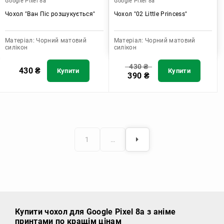
Google Pixel 8a
Google Pixel 8a
Чохол "Ван Піс розшукується"
Чохол "02 Little Princess"
Матеріал:
Чорний матовий
Матеріал:
Чорний матовий
силікон
силікон
430
₴
430
₴
Купити
Купити
390
₴
1
…
Купити чохол
для Google Pixel 8a з аніме
принтами по кращім цінам