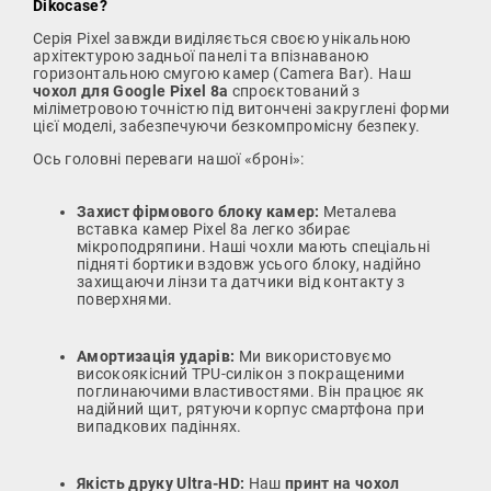
Dikocase?
Серія Pixel завжди виділяється своєю унікальною
архітектурою задньої панелі та впізнаваною
горизонтальною смугою камер (Camera Bar). Наш
чохол для Google Pixel 8a
спроєктований з
міліметровою точністю під витончені закруглені форми
цієї моделі, забезпечуючи безкомпромісну безпеку.
Ось головні переваги нашої «броні»:
Захист фірмового блоку камер:
Металева
вставка камер Pixel 8a легко збирає
мікроподряпини. Наші чохли мають спеціальні
підняті бортики вздовж усього блоку, надійно
захищаючи лінзи та датчики від контакту з
поверхнями.
Амортизація ударів:
Ми використовуємо
високоякісний TPU-силікон з покращеними
поглинаючими властивостями. Він працює як
надійний щит, рятуючи корпус смартфона при
випадкових падіннях.
Якість друку Ultra-HD:
Наш
принт на чохол