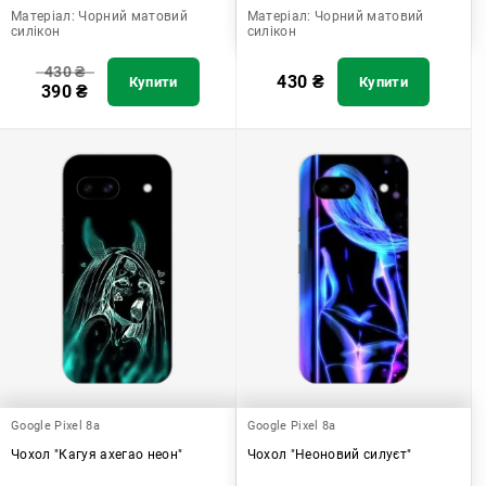
Матеріал:
Чорний матовий
Матеріал:
Чорний матовий
силікон
силікон
430
₴
430
₴
Купити
Купити
390
₴
Google Pixel 8a
Google Pixel 8a
Чохол "Кагуя ахегао неон"
Чохол "Неоновий силуєт"