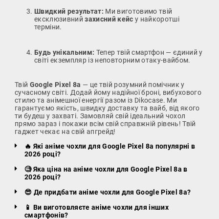
Швидкий результат:
Ми виготовимо твій
ексклюзивний
захисний кейс
у найкоротші
терміни.
Будь унікальним:
Тепер твій смартфон — єдиний у
світі екземпляр із неповторним отаку-вайбом.
Твій
Google Pixel 8a
— це твій розумний помічник у
сучасному світі. Додай йому надійної броні, вибухового
стилю та анімешної енергії разом із Dikocase. Ми
гарантуємо якість, швидку доставку та вайб, від якого
ти будеш у захваті. Замовляй свій ідеальний чохол
прямо зараз і покажи всім свій справжній рівень! Твій
гаджет чекає на свій апгрейд!
🔥 Які аніме чохли для Google Pixel 8a популярні в
2026 році?
🧐 Яка ціна на аніме чохли для Google Pixel 8a в
2026 році?
😎 Де придбати аніме чохли для Google Pixel 8a?
📱 Ви виготовляєте аніме чохли для інших
смартфонів?