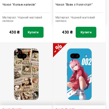
Чохол "Колаж написів"
Чохол "Вовк з Уолл-стріт"
Матеріал:
Чорний матовий
Матеріал:
Чорний матовий
силікон
силікон
430
₴
430
₴
Купити
Купити