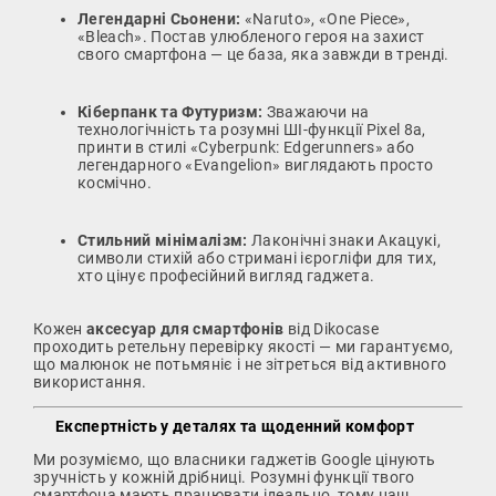
Легендарні Сьонени:
«Naruto», «One Piece»,
«Bleach». Постав улюбленого героя на захист
свого смартфона — це база, яка завжди в тренді.
Кіберпанк та Футуризм:
Зважаючи на
технологічність та розумні ШІ-функції Pixel 8a,
принти в стилі «Cyberpunk: Edgerunners» або
легендарного «Evangelion» виглядають просто
космічно.
Стильний мінімалізм:
Лаконічні знаки Акацукі,
символи стихій або стримані ієрогліфи для тих,
хто цінує професійний вигляд гаджета.
Кожен
аксесуар для смартфонів
від Dikocase
проходить ретельну перевірку якості — ми гарантуємо,
що малюнок не потьмяніє і не зітреться від активного
використання.
Експертність у деталях та щоденний комфорт
Ми розуміємо, що власники гаджетів Google цінують
зручність у кожній дрібниці. Розумні функції твого
смартфона мають працювати ідеально, тому наш