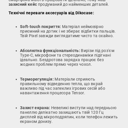
захисний кейс
продуманий до найменших деталей.
Технічні переваги аксесуарів від Dikocase:
Soft-touch покриття:
Матеріал неймовірно
приємний на дотик і не збирає відбитки пальців.
Твій Pixel завжди виглядатиме чисто та охайно.
Абсолютна функціональність:
Вирізи під роз'єм
Type-C, мікрофони та стереодинаміки підігнані
ідеально. Бездротова зарядка працює без
жодних проблем прямо через чохол.
Терморегуляція:
Матеріали сприяють
правильному відведенню тепла, що вкрай
важливо під час запеклих ігрових сесій або
навантаження процесора Tensor.
Захист екрана:
Невеликі виступи над передньою
панеллю делікатно захищають твій 120 Гц
дисплей від мікроподряпин, коли телефон лежить
екраном донизу.