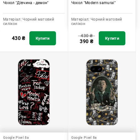
Чохол "Дівчина - демон"
Чохол "Modern samurai"
Матеріал:
Чорний матовий
Матеріал:
Чорний матовий
силікон
силікон
430
₴
430
₴
Купити
Купити
390
₴
Google Pixel 8a
Google Pixel 8a