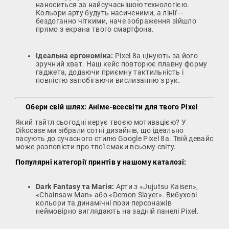
наноситься за найсучаснішою технологією.
Кольори арту будуть насиченими, а лінії —
бездоганно чіткими, наче зображення зійшло
прямо з екрана твого смартфона.
Ідеальна ергономіка:
Pixel 8a цінують за його
зручний хват. Наш кейс повторює плавну форму
гаджета, додаючи приємну тактильність і
повністю запобігаючи вислизанню з рук.
Обери свій шлях: Аніме-всесвіти для твого Pixel
Який тайтл сьогодні керує твоєю мотивацією? У
Dikocase ми зібрали сотні дизайнів, що ідеально
пасують до сучасного стилю Google Pixel 8a. Твій девайс
може розповісти про твої смаки всьому світу.
Популярні категорії принтів у нашому каталозі:
Dark Fantasy та Магія:
Арти з «Jujutsu Kaisen»,
«Chainsaw Man» або «Demon Slayer». Вибухові
кольори та динамічні пози персонажів
неймовірно виглядають на задній панелі Pixel.