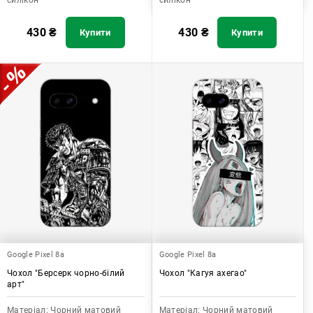
силікон
силікон
430
₴
430
₴
Купити
Купити
Google Pixel 8a
Google Pixel 8a
Чохол "Берсерк чорно-білий
Чохол "Кагуя ахегао"
арт"
Матеріал:
Чорний матовий
Матеріал:
Чорний матовий