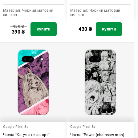
Матеріал:
Чорний матовий
Матеріал:
Чорний матовий
силікон
силікон
430
₴
430
₴
Купити
Купити
390
₴
Google Pixel 8a
Google Pixel 8a
Чохол "Кагуя ахегао арт"
Чохол "Power (chainsaw man)