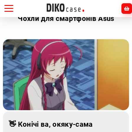
Головна
Asus
Чохли для смартфонів Asus
👋 Конічі ва, окяку-сама
Раді вітати Вас в нашому інтернет-магазині. Якщо Ви маєте